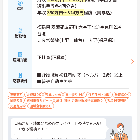
遅出手当各4回分込）
給料
年収
250万円～324万円
程度（賞与込）
福島県 双葉郡広野町 大字下北迫字東町214
番地
勤務地
ＪＲ常磐線(上野－仙台)「広野(福島)駅」徒
歩15分
正社員(正職員)
雇用形態
■介護職員初任者研修（ヘルパー2級）以上
応募要件
■普通自動車免許
車通勤可
未経験OK
残業少なめ
寮・借り上げ
住宅手当・補助
無資格OK
日勤のみ
資格取得サポート
産休･育休･介護休暇取得実績あり
社会保険完備
交通費支給
退職金制度あり
日勤常勤・残業少なめ◎プライベートの時間も大切
にできる環境です！
ご興味ある方には、面接対策ポイントなど、さらに