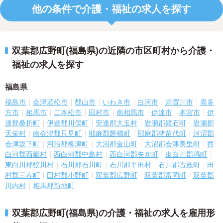
他の条件で介護・福祉の求人を探す
双葉郡広野町(福島県)の近隣の市区町村から介護・
福祉の求人を探す
福島県
福島市
会津若松市
郡山市
いわき市
白河市
須賀川市
喜多
方市
相馬市
二本松市
田村市
南相馬市
伊達市
本宮市
伊
達郡桑折町
伊達郡川俣町
安達郡大玉村
岩瀬郡鏡石町
岩瀬郡
天栄村
南会津郡只見町
耶麻郡磐梯町
耶麻郡猪苗代町
河沼郡
会津坂下町
河沼郡柳津町
大沼郡金山町
大沼郡会津美里町
西
白河郡西郷村
西白河郡中島村
西白河郡矢吹町
東白川郡塙町
東白川郡鮫川村
石川郡石川町
石川郡平田村
石川郡古殿町
田
村郡三春町
田村郡小野町
双葉郡広野町
双葉郡富岡町
双葉郡
川内村
相馬郡新地町
双葉郡広野町(福島県)の介護・福祉の求人を雇用形