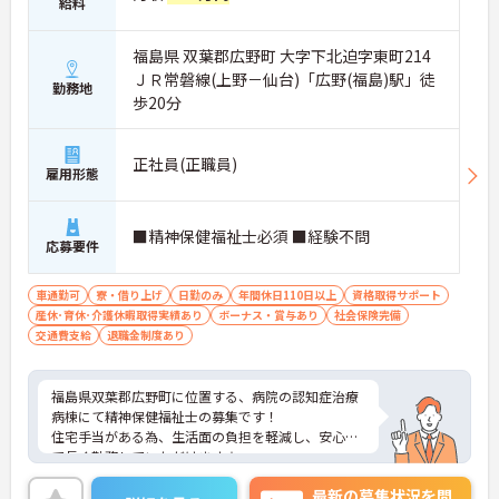
給料
福島県 双葉郡広野町 大字下北迫字東町214
ＪＲ常磐線(上野－仙台)「広野(福島)駅」徒
勤務地
歩20分
正社員(正職員)
雇用形態
■精神保健福祉士必須 ■経験不問
応募要件
車通勤可
寮・借り上げ
日勤のみ
年間休日110日以上
資格取得サポート
産休･育休･介護休暇取得実績あり
ボーナス・賞与あり
社会保険完備
交通費支給
退職金制度あり
福島県双葉郡広野町に位置する、病院の認知症治療
病棟にて精神保健福祉士の募集です！
住宅手当がある為、生活面の負担を軽減し、安心し
て長く勤務していただけます☆
また、年間休日が116日あり、残業も無いので家庭
最新の募集状況を問
との両立が叶います♪