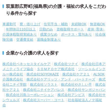
双葉郡広野町(福島県)の介護・福祉の求人をこだわ
り条件から探す
車通勤可
寮・借り上げ
住宅手当・補助
未経験OK
無資格OK
年間休日110日以上
日勤のみ
資格取得サポート
産休･育休･
介護休暇取得実績あり
残業少なめ
ボーナス・賞与あり
社会保
険完備
交通費支給
退職金制度あり
企業から介護の求人を探す
株式会社ベネッセスタイルケア
株式会社ツクイ
株式会社日本ア
メニティライフ協会
ＳＯＭＰＯケア株式会社
ソーシャルインク
ルー株式会社
株式会社SOYOKAZE
株式会社ケア２１
ALSOK
介護株式会社
株式会社ケアリッツ・アンド・パートナーズ
株式
会社ニチイ学館
株式会社ソラスト
株式会社やさしい手
株式会
社ケア２１
株式会社ニチイケアパレス
株式会社サンガジャパン
株式会社川島コーポレーション
株式会社アンビス
株式会社サ
ンウェルズ
株式会社スーパー・コート
社会福祉法人ノテ福祉
会