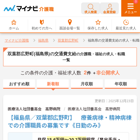
0
0
求人検索
会員登録
メニュー
ホーム
初めての方へ
面談会場一覧
保存した求人
最近見た求人
マイナビ介護職
福島県
双葉郡広野町
福島県の交通費支給の求人・転職
双葉郡広野町(福島県)の交通費支給
の介護職・福祉の求人・転職
一覧
2
この条件の介護・福祉求人数
非公開求人
件 ＋
おすすめ順
新着順
月収順
年収順
更新日：2025年12月23日
医療法人社団養高会 高野病院
医療法人社団養高会 高野病院
【福島県／双葉郡広野町】 療養病棟・精神病棟
での介護職員の募集です《日勤のみ》
月収
15.6万円～20.2万円
程度（早出手当・