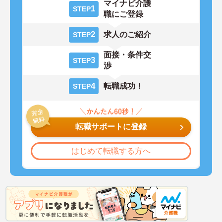
マイナビ介護
1
STEP
職にご登録
2
求人のご紹介
STEP
面接・条件交
3
STEP
渉
4
転職成功！
STEP
転職サポートに登録
はじめて転職する方へ