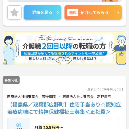
詳細をお話しいたしますのでお気軽にご相談くださ
い！
詳細を見る
無料
紹介してもらう
募集停止
更新日：2026年02月05日
医療法人社団養高会 高野病院
医療法人社団養高会 高野病院
【福島県／双葉郡広野町】住宅手当あり☆認知症
治療病棟にて精神保健福祉士募集＜正社員＞
月収
20.5万円
～