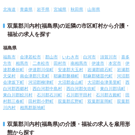
北海道
青森県
岩手県
宮城県
秋田県
山形県
双葉郡川内村(福島県)の近隣の市区町村から介護・
福祉の求人を探す
福島県
福島市
会津若松市
郡山市
いわき市
白河市
須賀川市
喜多
方市
相馬市
二本松市
田村市
南相馬市
伊達市
本宮市
伊
達郡桑折町
伊達郡川俣町
安達郡大玉村
岩瀬郡鏡石町
岩瀬郡
天栄村
南会津郡只見町
耶麻郡磐梯町
耶麻郡猪苗代町
河沼郡
会津坂下町
河沼郡柳津町
大沼郡金山町
大沼郡会津美里町
西
白河郡西郷村
西白河郡中島村
西白河郡矢吹町
東白川郡塙町
東白川郡鮫川村
石川郡石川町
石川郡平田村
石川郡古殿町
田
村郡三春町
田村郡小野町
双葉郡広野町
双葉郡富岡町
双葉郡
川内村
相馬郡新地町
双葉郡川内村(福島県)の介護・福祉の求人を雇用形
態から探す