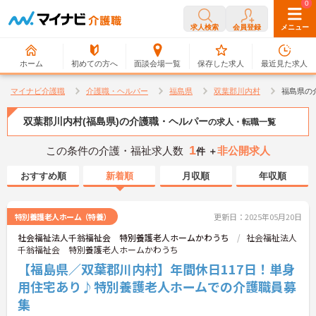
0
0
求人検索
会員登録
メニュー
ホーム
初めての方へ
面談会場一覧
保存した求人
最近見た求人
マイナビ介護職
介護職・ヘルパー
福島県
双葉郡川内村
福島県の
双葉郡川内村(福島県)の介護職・ヘルパー
の求人・転職一覧
1
この条件の介護・福祉求人数
非公開求人
件 ＋
おすすめ順
新着順
月収順
年収順
特別養護老人ホーム（特養）
更新日：2025年05月20日
社会福祉法人千翁福祉会 特別養護老人ホームかわうち
社会福祉法人
千翁福祉会 特別養護老人ホームかわうち
【福島県／双葉郡川内村】年間休日117日！単身
用住宅あり♪特別養護老人ホームでの介護職員募
集