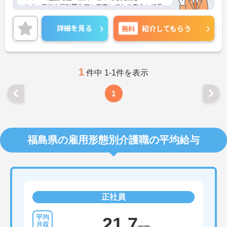
ます。手当や福利厚生面も充実しており安心して長
く働いて頂けます。
また年間休日数も117日と多いのでワークライフバ
詳細を見る
無料
紹介してもらう
ランスも取りやすい環境です。ご興味のある方はお
気軽にお問い合わせ下さいませ。
1
件中 1-1件を表示
1
福島県の雇用形態別介護職の平均給与
正社員
21.7