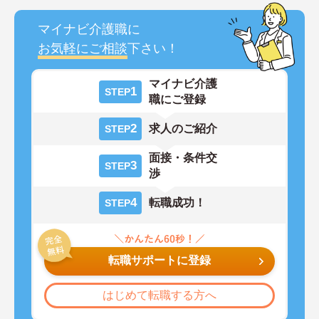
マイナビ介護職に
お気軽にご相談
下さい！
マイナビ介護
1
STEP
職にご登録
2
求人のご紹介
STEP
面接・条件交
3
STEP
渉
4
転職成功！
STEP
転職サポートに登録
はじめて転職する方へ