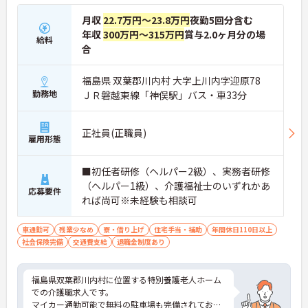
月収
22.7万円～23.8万円
夜勤5回分含む
年収
300万円～315万円
賞与2.0ヶ月分の場
給料
合
福島県 双葉郡川内村 大字上川内字迎原78
勤務地
ＪＲ磐越東線「神俣駅」バス・車33分
正社員(正職員)
雇用形態
■初任者研修（ヘルパー2級）、実務者研修
（ヘルパー1級）、介護福祉士のいずれかあ
応募要件
れば尚可※未経験も相談可
車通勤可
残業少なめ
寮・借り上げ
住宅手当・補助
年間休日110日以上
社会保険完備
交通費支給
退職金制度あり
福島県双葉郡川内村に位置する特別養護老人ホーム
での介護職求人です。
マイカー通勤可能で無料の駐車場も完備されており