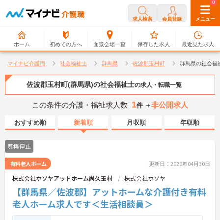
0
0
求人検索
会員登録
メニュー
ホーム
初めての方へ
面談会場一覧
保存した求人
最近見た求人
マイナビ介護職
社会福祉士
群馬県
佐波郡玉村町
群馬県の社会福
佐波郡玉村町(群馬県)の社会福祉士
の求人・転職一覧
1
この条件の介護・福祉求人数
非公開求人
件 ＋
おすすめ順
新着順
月収順
年収順
募集停止
有料老人ホーム
更新日：2026年04月30日
株式会社ホソヤアットホーム尚久玉村
株式会社ホソヤ
【群馬県／佐波郡】アットホームな介護付き有料
老人ホーム求人です＜生活相談員＞