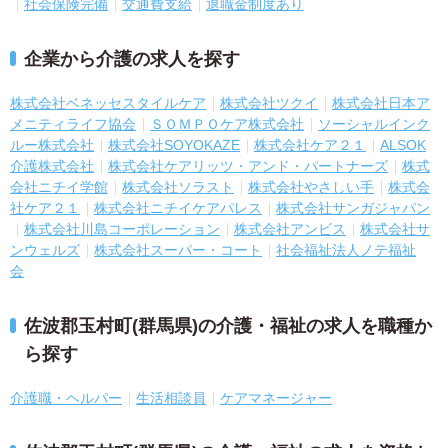
社会保険完備
交通費支給
退職金制度あり
企業から介護の求人を探す
株式会社ベネッセスタイルケア
株式会社ツクイ
株式会社日本ア
メニティライフ協会
ＳＯＭＰＯケア株式会社
ソーシャルインク
ルー株式会社
株式会社SOYOKAZE
株式会社ケア２１
ALSOK
介護株式会社
株式会社ケアリッツ・アンド・パートナーズ
株式
会社ニチイ学館
株式会社ソラスト
株式会社やさしい手
株式会
社ケア２１
株式会社ニチイケアパレス
株式会社サンガジャパン
株式会社川島コーポレーション
株式会社アンビス
株式会社サ
ンウェルズ
株式会社スーパー・コート
社会福祉法人ノテ福祉
会
佐波郡玉村町(群馬県)の介護・福祉の求人を職種か
ら探す
介護職・ヘルパー
生活相談員
ケアマネージャー