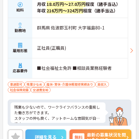
月収
18.0万円～27.0万円
程度（諸手当込）
給料
年収
216万円～324万円
程度（諸手当込）
群馬県 佐波郡玉村町 大字福島80-1
勤務地
正社員(正職員)
雇用形態
■社会福祉士免許 ■相談員業務経験者
応募要件
車通勤可
残業少なめ
産休･育休･介護休暇取得実績あり
高収入
社会保険完備
交通費支給
残業も少ないので、ワークライフバランスの重視し
た働き方ができます。
スタッフの仲も良く、アットホームな雰囲気が自慢
です。
ご興味ある方には、面接対策ポイントなど、詳細を
最新の募集状況を問
お話しいたしますのでお気軽にご相談ください。
詳細を見る
無料