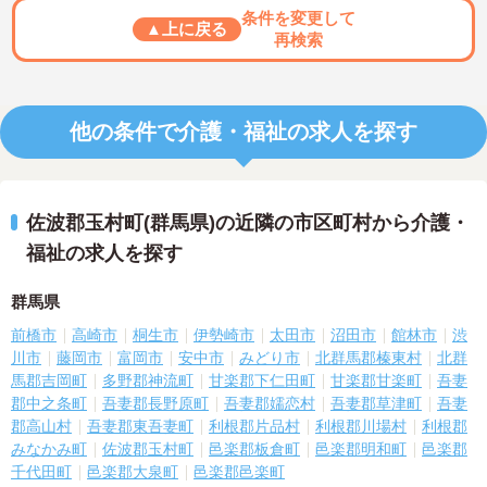
条件を変更して
▲上に戻る
再検索
他の条件で介護・福祉の求人を探す
佐波郡玉村町(群馬県)の近隣の市区町村から介護・
福祉の求人を探す
群馬県
前橋市
高崎市
桐生市
伊勢崎市
太田市
沼田市
館林市
渋
川市
藤岡市
富岡市
安中市
みどり市
北群馬郡榛東村
北群
馬郡吉岡町
多野郡神流町
甘楽郡下仁田町
甘楽郡甘楽町
吾妻
郡中之条町
吾妻郡長野原町
吾妻郡嬬恋村
吾妻郡草津町
吾妻
郡高山村
吾妻郡東吾妻町
利根郡片品村
利根郡川場村
利根郡
みなかみ町
佐波郡玉村町
邑楽郡板倉町
邑楽郡明和町
邑楽郡
千代田町
邑楽郡大泉町
邑楽郡邑楽町