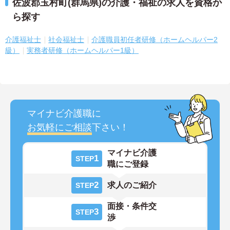
佐波郡玉村町(群馬県)の介護・福祉の求人を資格か
ら探す
介護福祉士
社会福祉士
介護職員初任者研修（ホームヘルパー2
級）
実務者研修（ホームヘルパー1級）
マイナビ介護職に
お気軽にご相談
下さい！
マイナビ介護
1
STEP
職にご登録
2
求人のご紹介
STEP
面接・条件交
3
STEP
渉