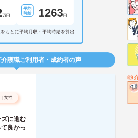
2
1263
万円
円
報をもとに平均月収・平均時給を算出
ビ介護職
ご利用者・成約者の声
代
|
女性
ーズに進む
って良かっ