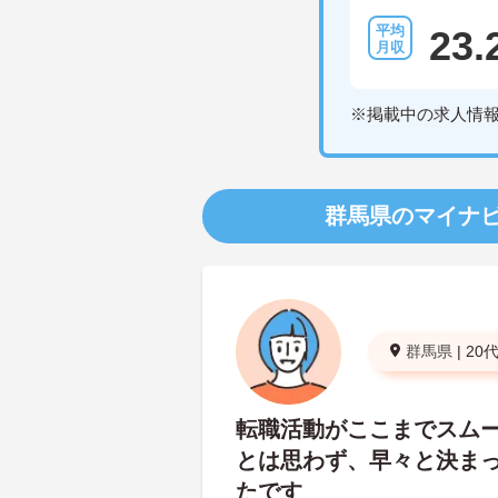
23.
※掲載中の求人情
群馬県のマイナ
群馬県
|
20
転職活動がここまでスム
とは思わず、早々と決ま
たです