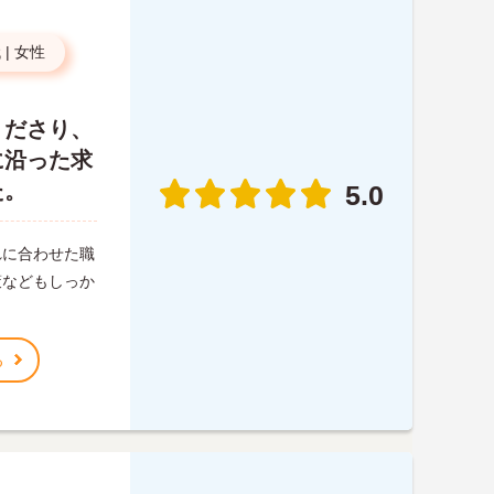
代
|
女性
くださり、
に沿った求
た。
5.0
れに合わせた職
策などもしっか
る