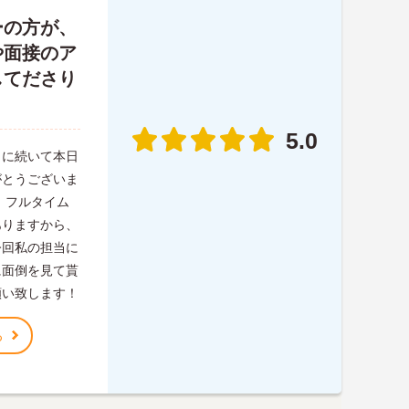
ーの方が、
や面接のア
してださり
5.0
月に続いて本日
がとうございま
、フルタイム
ありますから、
今回私の担当に
に面倒を見て貰
願い致します！
る