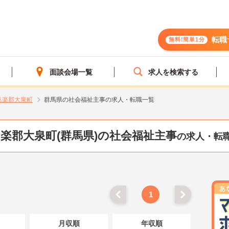
転職
無料!簡単1分
面談会場一覧
求人を検索する
邑楽郡大泉町
群馬県の社会福祉主事の求人・転職一覧
楽郡大泉町(群馬県)の社会福祉主事
の求人・転
1
月収順
年収順