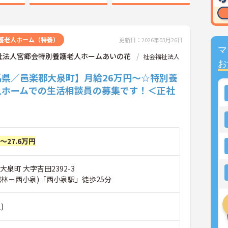
護老人ホーム（特養）
更新日：2026年03月26日
マ
祉法人宮郷会特別養護老人ホームあいの花
社会福祉法人
お
馬県／邑楽郡大泉町】月給26万円～☆特別養
人ホームでの生活相談員の募集です！＜正社
円～27.6万円
大泉町 大字吉田2392-3
館林－西小泉)「西小泉駅」徒歩25分
)