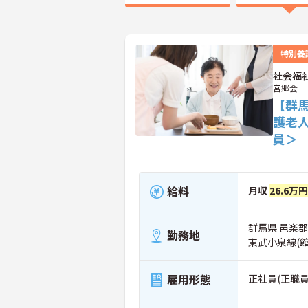
特別養
社会福
宮郷会
【群
護老
員＞
給料
月収
26.6万
群馬県 邑楽郡
勤務地
東武小泉線(
雇用形態
正社員(正職員