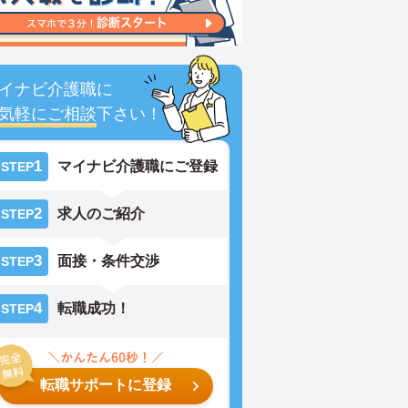
イナビ介護職に
気軽にご相談
下さい！
1
マイナビ介護職にご登録
STEP
2
求人のご紹介
STEP
3
面接・条件交渉
STEP
4
転職成功！
STEP
転職サポートに登録