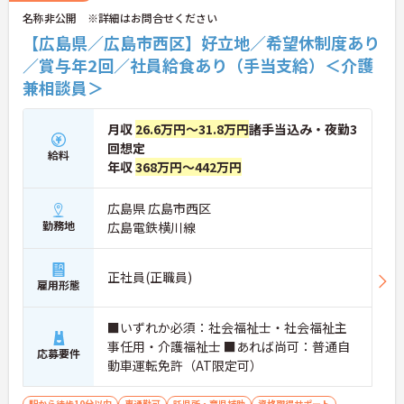
名称非公開 ※詳細はお問合せください
【広島県／広島市西区】好立地／希望休制度あり
／賞与年2回／社員給食あり（手当支給）＜介護
兼相談員＞
月収
26.6万円～31.8万円
諸手当込み・夜勤3
回想定
給料
年収
368万円～442万円
広島県 広島市西区
勤務地
広島電鉄横川線
正社員(正職員)
雇用形態
■いずれか必須：社会福祉士・社会福祉主
事任用・介護福祉士 ■あれば尚可：普通自
応募要件
動車運転免許（AT限定可）
駅から徒歩10分以内
車通勤可
託児所・育児補助
資格取得サポート