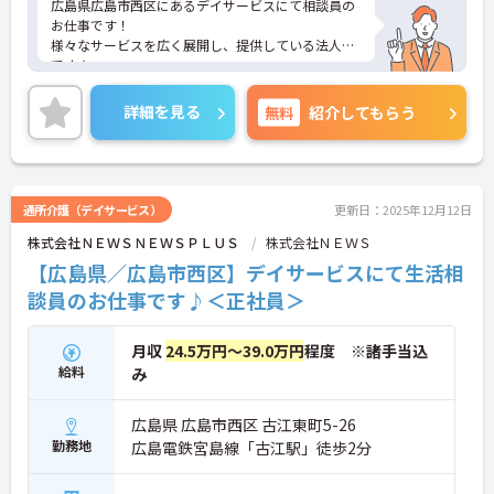
広島県広島市西区にあるデイサービスにて相談員の
お仕事です！
様々なサービスを広く展開し、提供している法人様
です★
ご興味ある方には、面接対策ポイントなど、さらに
詳細をお話しいたしますのでお気軽にご相談くださ
詳細を見る
無料
紹介してもらう
い。
通所介護（デイサービス）
更新日：2025年12月12日
株式会社ＮＥＷＳＮＥＷＳＰＬＵＳ
株式会社ＮＥＷＳ
【広島県／広島市西区】デイサービスにて生活相
談員のお仕事です♪＜正社員＞
月収
24.5万円～39.0万円
程度 ※諸手当込
給料
み
広島県 広島市西区 古江東町5-26
勤務地
広島電鉄宮島線「古江駅」徒歩2分