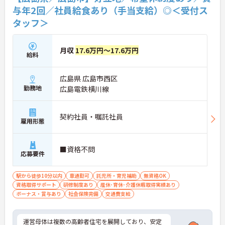
与年2回／社員給食あり（手当支給）◎＜受付ス
タッフ＞
月収
17.6万円～17.6万円
給料
広島県 広島市西区
勤務地
広島電鉄横川線
契約社員・嘱託社員
雇用形態
■資格不問
応募要件
駅から徒歩10分以内
車通勤可
託児所・育児補助
無資格OK
資格取得サポート
研修制度あり
産休･育休･介護休暇取得実績あり
ボーナス・賞与あり
社会保険完備
交通費支給
運営母体は複数の高齢者住宅を展開しており、安定