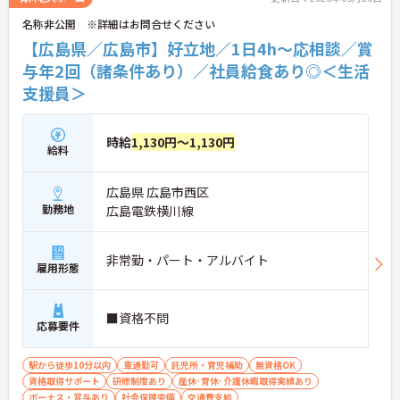
名称非公開 ※詳細はお問合せください
【広島県／広島市】好立地／1日4h～応相談／賞
与年2回（諸条件あり）／社員給食あり◎＜生活
支援員＞
時給
1,130円～1,130円
給料
広島県 広島市西区
勤務地
広島電鉄横川線
非常勤・パート・アルバイト
雇用形態
■資格不問
応募要件
駅から徒歩10分以内
車通勤可
託児所・育児補助
無資格OK
資格取得サポート
研修制度あり
産休･育休･介護休暇取得実績あり
ボーナス・賞与あり
社会保険完備
交通費支給