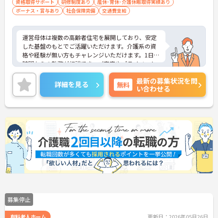
資格取得サポート
研修制度あり
産休･育休･介護休暇取得実績あり
ボーナス・賞与あり
社会保険完備
交通費支給
運営母体は複数の高齢者住宅を展開しており、安定
した基盤のもとでご活躍いただけます。介護系の資
格や経験が無い方もチャレンジいただけます。1日4
時間からの勤務が相談でき、ご家庭やプライベート
との両立もしやすい環境です。賞与（年2回、諸条件
最新の募集状況を問
あり）や昇給の実績もあり、あなたの頑張りがしっ
詳細を見る
無料
い合わせる
かりと評価されます。無料の社員給食（1日1食）
や、育休からの復職をサポートする育児給付金+
（プラス）制度（最大10万円）、資格取得支援制度
（最大10万円補助）など、福利厚生も充実していま
す。社内研修やキャリアパス制度も整っており、ス
キルアップを目指したい方にも最適です。ご興味の
ある方には、面接対策ポイントなど、さらに詳細を
お話ししますのでお気軽にご相談ください！
募集停止
有料老人ホーム
更新日：2026年05月26日