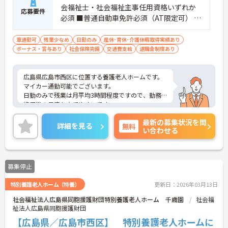
会福祉士・社会福祉主事任用資格いずれか
応募要件
必須 ■普通自動車免許必須（AT限定可） ■
高齢者施設等での介護業務または相談業務
必須
車通勤可
残業少なめ
日勤のみ
産休･育休･介護休暇取得実績あり
ボーナス・賞与あり
社会保険完備
交通費支給
退職金制度あり
広島県広島市西区に位置する養護老人ホームです。
マイカー通勤可能でございます。
日勤のみで残業は月平均3時間程度ですので、勤務
終了後の予定も立てやすいです。
昇給や賞与制度があり頑張りが評価されてしっかり
最新の募集状況を問
と職員に還元されます。
詳細を見る
無料
い合わせる
ご興味のある方には、面接対策ポイントなど、さら
に詳細をお話しいたしますのでお気軽にご相談くだ
さい！
募集停止
特別養護老人ホーム（特養）
更新日：2026年03月13日
社会福祉法人広島県同胞援護財団特別養護老人ホーム 千歳園
社会福
祉法人広島県同胞援護財団
【広島県／広島市西区】 特別養護老人ホームに