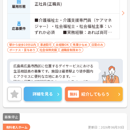
正社員(正職員)
雇用形態
■介護福祉士・介護支援専門員（ケアマネ
ジャー）・社会福祉士・社会福祉主事：い
応募要件
ずれか必須 ■実務経験：あれば尚可
※未経験：可 ※PCスキル：簡単なパソ
コン操作（文字入力・テンキー入力・専用
駅から徒歩10分以内
車通勤可
未経験OK
残業少なめ
日勤のみ
ボーナス・賞与あり
ソフトへの記録入力）程度 ■普通自動
社会保険完備
退職金制度あり
車運転免許：必須
広島県広島市西区に位置するデイサービスにおける
生活相談員の募集です。施設は最寄駅より徒歩圏内
とアクセスに便利な立地にあります。
残業は月平均5時間程度です。ワークライフバランス
を保ちながらご勤務いただけます。
ご興味のある方には、面接対策ポイントなど、さら
詳細を見る
無料
紹介してもらう
に詳細をご案内しますのでお気軽にご相談くださ
い！
募集停止
有料老人ホーム
更新日：2026年06月30日