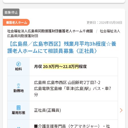
募集停止
養護老人ホーム
更新日：2026年05月08日
社会福祉法人広島県同胞援護財団養護老人ホーム千歳園
社会福祉法人
広島県同胞援護財団
【広島県／広島市西区】残業月平均3h程度☆養
護老人ホームにて相談員募集〈正社員〉
月収
20.9万円～22.8万円
程度
給料
広島県 広島市西区 山田新町2丁目7-2
広島電鉄宮島線「草津(広島)駅」バス・車7
勤務地
分
正社員(正職員)
雇用形態
■介護支援専門員（ケアマネジャー）・社