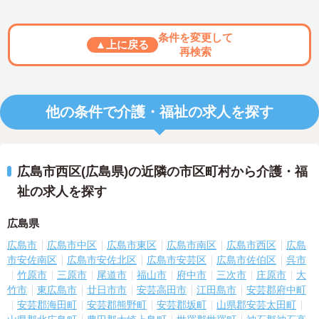
条件を変更して
▲上に戻る
再検索
他の条件で介護・福祉の求人を探す
広島市西区(広島県)の近隣の市区町村から介護・福
祉の求人を探す
広島県
広島市
広島市中区
広島市東区
広島市南区
広島市西区
広島
市安佐南区
広島市安佐北区
広島市安芸区
広島市佐伯区
呉市
竹原市
三原市
尾道市
福山市
府中市
三次市
庄原市
大
竹市
東広島市
廿日市市
安芸高田市
江田島市
安芸郡府中町
安芸郡海田町
安芸郡熊野町
安芸郡坂町
山県郡安芸太田町