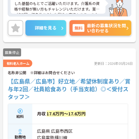
した基盤のもとでご活躍いただけます。介護系の資
格や経験が無い方もチャレンジいただけます。賞与
（年2回、諸条件あり）や昇給の実績もあり、あな
たの頑張りがしっかりと評価されます。無料の社員
最新の募集状況を問
給食（1日1食）や、育休からの復職をサポートする
詳細を見る
無料
い合わせる
育児給付金+（プラス）制度（最大10万円）、資格
取得支援制度（最大10万円補助）など、福利厚生も
充実しています。社内研修やキャリアパス制度も整
っており、スキルアップを目指したい方にも最適で
募集停止
す。ご興味のある方には、面接対策ポイントなど、
さらに詳細をお話ししますのでお気軽にご相談くだ
有料老人ホーム
更新日：2026年05月26日
さい！
名称非公開 ※詳細はお問合せください
【広島県／広島市】好立地／希望休制度あり／賞
与年2回／社員給食あり（手当支給）◎＜受付ス
タッフ＞
月収
17.6万円～17.6万円
給料
広島県 広島市西区
勤務地
広島電鉄横川線