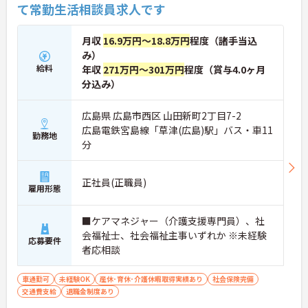
て常勤生活相談員求人です
月収
16.9万円～18.8万円
程度（諸手当込
み）
給料
年収
271万円～301万円
程度（賞与4.0ヶ月
分込み）
広島県 広島市西区 山田新町2丁目7-2
広島電鉄宮島線「草津(広島)駅」バス・車11
勤務地
分
正社員(正職員)
雇用形態
■ケアマネジャー（介護支援専門員）、社
会福祉士、社会福祉主事いずれか ※未経験
応募要件
者応相談
車通勤可
未経験OK
産休･育休･介護休暇取得実績あり
社会保険完備
交通費支給
退職金制度あり