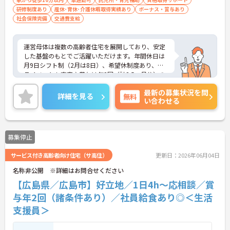
研修制度あり
産休･育休･介護休暇取得実績あり
ボーナス・賞与あり
社会保険完備
交通費支給
運営母体は複数の高齢者住宅を展開しており、安定
した基盤のもとでご活躍いただけます。年間休日は
月9日シフト制（2月は8日）、希望休制度あり、プ
ライベートも充実♪賞与は年2回（計2.5ヶ月分）の
実績があり、頑張りが評価される環境です。社員給
最新の募集状況を問
食（食事補助手当5,600円支給）や育児給付金制度
詳細を見る
無料
い合わせる
（最大10万円支給）など、福利厚生も魅力。社内研
修や資格取得支援制度（対象資格の取得費用を最大
10万円まで補助）も整っており、スキルアップを目
指せます。ご興味のある方には、面接対策ポイント
募集停止
など、さらに詳細をお話ししますのでお気軽にご相
談ください！
サービス付き高齢者向け住宅（サ高住）
更新日：2026年06月04日
名称非公開 ※詳細はお問合せください
【広島県／広島市】好立地／1日4h～応相談／賞
与年2回（諸条件あり）／社員給食あり◎＜生活
支援員＞