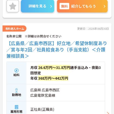
ご興味のある方には、面接対策ポイントなど、さら
詳細を見る
無料
紹介してもらう
に詳細をご案内しますのでお気軽にご相談くださ
い！
有料老人ホーム
更新日：2026年06月30日
名称非公開 ※詳細はお問合せください
【広島県／広島市西区】好立地／希望休制度あり
／賞与年2回／社員給食あり（手当支給）＜介護
兼相談員＞
月収
26.6万円～31.8万円
諸手当込み・夜勤3
回想定
給料
年収
368万円～442万円
広島県 広島市西区
勤務地
広島電鉄宮島線
正社員(正職員)
雇用形態