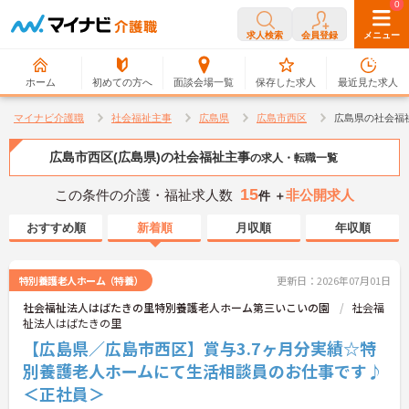
0
0
求人検索
会員登録
メニュー
ホーム
初めての方へ
面談会場一覧
保存した求人
最近見た求人
マイナビ介護職
社会福祉主事
広島県
広島市西区
広島県の社会福
広島市西区(広島県)の社会福祉主事
の求人・転職一覧
15
この条件の介護・福祉求人数
非公開求人
件 ＋
おすすめ順
新着順
月収順
年収順
特別養護老人ホーム（特養）
更新日：2026年07月01日
社会福祉法人はばたきの里特別養護老人ホーム第三いこいの園
社会福
祉法人はばたきの里
【広島県／広島市西区】賞与3.7ヶ月分実績☆特
別養護老人ホームにて生活相談員のお仕事です♪
＜正社員＞