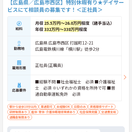
【広島県／広島市西区】特別休暇有り★デイサー
ビスにて相談員の募集です！＜正社員＞
月収
25.5万円～26.0万円
程度（諸手当込）
給料
年収
332万円～338万円
程度
広島県 広島市西区 打越町12-21
勤務地
広島電鉄横川線「横川駅」徒歩2分
正社員(正職員)
雇用形態
■経験不問 ■社会福祉士 必須 ■介護福祉
士 必須 ※いずれかの資格を所持で可 ■普
応募要件
通自動車運転免許 必須
駅から徒歩10分以内
車通勤可
未経験OK
日勤のみ
資格取得サポート
研修制度あり
産休･育休･介護休暇取得実績あり
社会保険完備
交通費支給
退職金制度あり