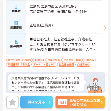
広島県 広島市西区 天満町18-8
勤務地
広島電鉄宇品線「天満町駅」徒歩1分
正社員(正職員)
雇用形態
■社会福祉士、社会福祉主事、介護福祉
士、介護支援専門員（ケアマネジャー）い
応募要件
ずれか必須 ■普通自動車免許必須（ＡＴ限
定可） ■経験不問
駅から徒歩10分以内
車通勤可
残業少なめ
住宅手当・補助
日勤のみ
年間休日110日以上
ボーナス・賞与あり
社会保険完備
交通費支給
広島県広島市西区に位置するリハビリデイサービス
センターでのお仕事です。生活相談員兼運動指導員
として多岐にわたる業務をご担当いただきます。土
日休み、年12日の季節休暇が付与されますので、ワ
ークライフバランスを重視した働き方が叶います。
最新の募集状況を問
ご興味のある方には、面接対策ポイントなど、さら
詳細を見る
無料
い合わせる
に詳細をお話ししますのでお気軽にご相談くださ
い！