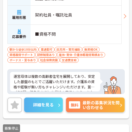
契約社員・嘱託社員
雇用形態
■資格不問
応募要件
駅から徒歩10分以内
車通勤可
託児所・育児補助
無資格OK
資格取得サポート
研修制度あり
産休･育休･介護休暇取得実績あり
ボーナス・賞与あり
社会保険完備
交通費支給
運営母体は複数の高齢者住宅を展開しており、安定
した基盤のもとでご活躍いただけます。介護系の資
格や経験が無い方もチャレンジいただけます。賞与
（年2回、諸条件あり）や昇給の実績もあり、あな
たの頑張りがしっかりと評価されます。無料の社員
最新の募集状況を問
給食（1日1食）や、育休からの復職をサポートする
詳細を見る
無料
い合わせる
育児給付金+（プラス）制度（最大10万円）、資格
取得支援制度（最大10万円補助）など、福利厚生も
充実しています。社内研修やキャリアパス制度も整
っており、スキルアップを目指したい方にも最適で
募集停止
す。ご興味のある方には、面接対策ポイントなど、