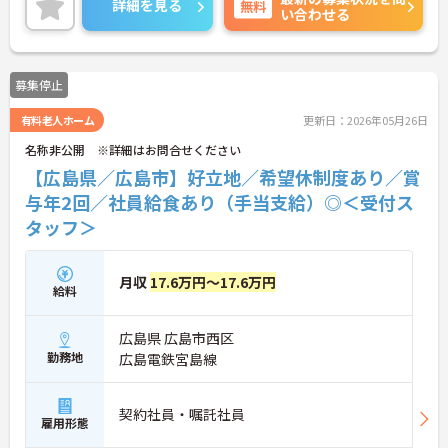
詳細を見る
無料
い合わせる
かりと評価されます。無料の社員給食（1日1食）
や、育休からの復職をサポートする育児給付金+
（プラス）制度（最大10万円）、資格取得支援制度
（最大10万円補助）など、福利厚生も充実していま
募集停止
す。社内研修やキャリアパス制度も整っており、ス
キルアップを目指したい方にも最適です。ご興味の
有料老人ホーム
更新日：2026年05月26日
ある方には、面接対策ポイントなど、さらに詳細を
お話ししますのでお気軽にご相談ください！
名称非公開 ※詳細はお問合せください
【広島県／広島市】好立地／希望休制度あり／賞
与年2回／社員給食あり（手当支給）◎＜受付ス
タッフ＞
月収
17.6万円～17.6万円
給料
広島県 広島市西区
勤務地
広島電鉄宮島線
契約社員・嘱託社員
雇用形態