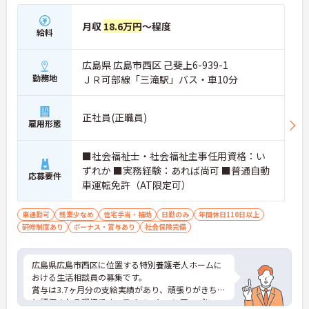
月収
18.6万円
～程度
給料
広島県 広島市西区 己斐上6-939-1
勤務地
ＪＲ可部線「三滝駅」バス・車10分
正社員(正職員)
雇用形態
■社会福祉士・社会福祉主事任用資格：い
ずれか ■実務経験：あれば尚可 ■普通自動
応募要件
車運転免許（AT限定可）
車通勤可
残業少なめ
住宅手当・補助
日勤のみ
年間休日110日以上
研修制度あり
ボーナス・賞与あり
社会保険完備
広島県広島市西区に位置する特別養護老人ホームに
おける生活相談員の募集です。
賞与は3.7ヶ月分の支給実績があり、頑張りがきちん
と評価される環境です。モチベーションアップにつ