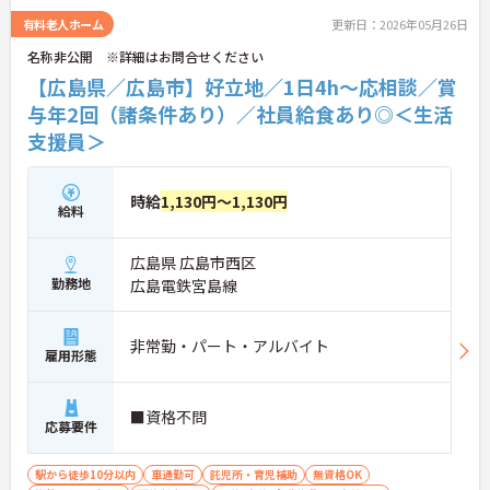
さらに詳細をお話ししますのでお気軽にご相談くだ
有料老人ホーム
更新日：2026年05月26日
さい！
名称非公開 ※詳細はお問合せください
【広島県／広島市】好立地／1日4h～応相談／賞
与年2回（諸条件あり）／社員給食あり◎＜生活
支援員＞
時給
1,130円～1,130円
給料
広島県 広島市西区
勤務地
広島電鉄宮島線
非常勤・パート・アルバイト
雇用形態
■資格不問
応募要件
駅から徒歩10分以内
車通勤可
託児所・育児補助
無資格OK