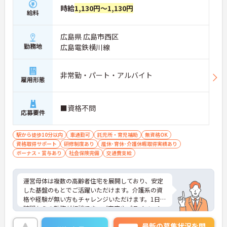
時給
1,130円～1,130円
給料
広島県 広島市西区
勤務地
広島電鉄横川線
非常勤・パート・アルバイト
雇用形態
■資格不問
応募要件
駅から徒歩10分以内
車通勤可
託児所・育児補助
無資格OK
資格取得サポート
研修制度あり
産休･育休･介護休暇取得実績あり
ボーナス・賞与あり
社会保険完備
交通費支給
運営母体は複数の高齢者住宅を展開しており、安定
した基盤のもとでご活躍いただけます。介護系の資
格や経験が無い方もチャレンジいただけます。1日4
時間からの勤務が相談でき、ご家庭やプライベート
との両立もしやすい環境です。賞与（年2回、諸条件
最新の募集状況を問
あり）や昇給の実績もあり、あなたの頑張りがしっ