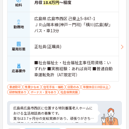
月収
18.6万円
～程度
給料
広島県 広島市西区 己斐上5-847-1
ＪＲ山陽本線(神戸－門司)「横川(広島)駅」
勤務地
バス・車13分
正社員(正職員)
雇用形態
■社会福祉士・社会福祉主事任用資格：い
ずれか ■実務経験：あれば尚可 ■普通自動
応募要件
車運転免許（AT限定可）
車通勤可
残業少なめ
住宅手当・補助
日勤のみ
年間休日110日以上
研修制度あり
ボーナス・賞与あり
社会保険完備
広島県広島市西区に位置する特別養護老人ホームに
おける生活相談員の募集です。
賞与は3.7ヶ月分の支給実績があり、頑張りがきちん
と評価される環境です。モチベーションアップにつ
ながります。