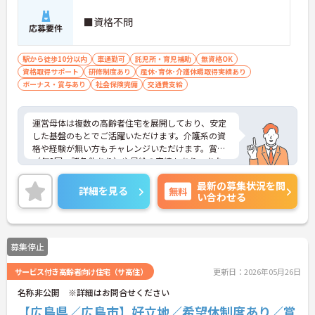
■資格不問
応募要件
駅から徒歩10分以内
車通勤可
託児所・育児補助
無資格OK
資格取得サポート
研修制度あり
産休･育休･介護休暇取得実績あり
ボーナス・賞与あり
社会保険完備
交通費支給
運営母体は複数の高齢者住宅を展開しており、安定
した基盤のもとでご活躍いただけます。介護系の資
格や経験が無い方もチャレンジいただけます。賞与
（年2回、諸条件あり）や昇給の実績もあり、あな
たの頑張りがしっかりと評価されます。無料の社員
最新の募集状況を問
給食（1日1食）や、育休からの復職をサポートする
詳細を見る
無料
い合わせる
育児給付金+（プラス）制度（最大10万円）、資格
取得支援制度（最大10万円補助）など、福利厚生も
充実しています。社内研修やキャリアパス制度も整
っており、スキルアップを目指したい方にも最適で
募集停止
す。ご興味のある方には、面接対策ポイントなど、
さらに詳細をお話ししますのでお気軽にご相談くだ
サービス付き高齢者向け住宅（サ高住）
更新日：2026年05月26日
さい！
名称非公開 ※詳細はお問合せください
【広島県／広島市】好立地／希望休制度あり／賞