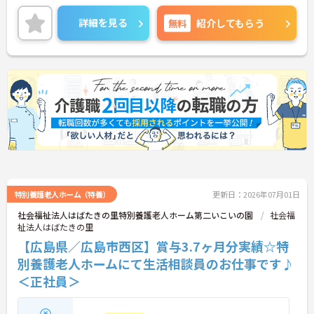
ながります。
ご興味のある方には、面接対策ポイントなど、さら
詳細を見る
無料
紹介してもらう
に詳細をご案内しますのでお気軽にご相談くださ
い！
特別養護老人ホーム（特養）
更新日：2026年07月01日
社会福祉法人はばたきの里特別養護老人ホーム第二いこいの園
社会福
祉法人はばたきの里
【広島県／広島市西区】賞与3.7ヶ月分実績☆特
別養護老人ホームにて生活相談員のお仕事です♪
＜正社員＞