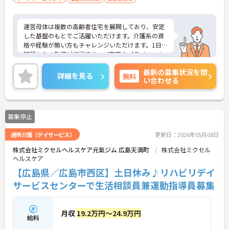
運営母体は複数の高齢者住宅を展開しており、安定
した基盤のもとでご活躍いただけます。介護系の資
格や経験が無い方もチャレンジいただけます。1日4
時間からの勤務が相談でき、ご家庭やプライベート
との両立もしやすい環境です。賞与（年2回、諸条件
最新の募集状況を問
あり）や昇給の実績もあり、あなたの頑張りがしっ
詳細を見る
無料
い合わせる
かりと評価されます。無料の社員給食（1日1食）
や、育休からの復職をサポートする育児給付金+
（プラス）制度（最大10万円）、資格取得支援制度
（最大10万円補助）など、福利厚生も充実していま
募集停止
す。社内研修やキャリアパス制度も整っており、ス
キルアップを目指したい方にも最適です。ご興味の
通所介護（デイサービス）
更新日：2026年05月08日
ある方には、面接対策ポイントなど、さらに詳細を
お話ししますのでお気軽にご相談ください！
株式会社ミクセルヘルスケア元氣ジム 広島天満町
株式会社ミクセル
ヘルスケア
【広島県／広島市西区】土日休み♪リハビリデイ
サービスセンターで生活相談員兼運動指導員募集
月収
19.2万円～24.9万円
給料