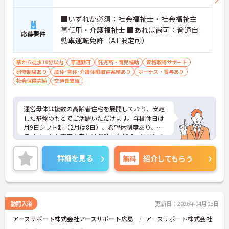
■いずれか必須：社会福祉士・社会福祉主
事任用・介護福祉士 ■あれば尚可：普通自
応募要件
動車運転免許（AT限定可）
駅から徒歩10分以内
車通勤可
託児所・育児補助
資格取得サポート
研修制度あり
産休･育休･介護休暇取得実績あり
ボーナス・賞与あり
社会保険完備
交通費支給
運営母体は複数の高齢者住宅を展開しており、安定
した基盤のもとでご活躍いただけます。年間休日は
月9日シフト制（2月は8日）、希望休制度あり、プ
ライベートも充実♪賞与は年2回（計2.5ヶ月分）の
実績があり、頑張りが評価される環境です。社員給
食（食事補助手当5,600円支給）や育児給付金制度
詳細を見る
無料
紹介してもらう
（最大10万円支給）など、福利厚生も魅力。社内研
修や資格取得支援制度（対象資格の取得費用を最大
10万円まで補助）も整っており、スキルアップを目
指せます。ご興味のある方には、面接対策ポイント
など、さらに詳細をお話ししますのでお気軽にご相
訪問入浴
更新日：2026年04月08日
談ください！
アースサポート株式会社アースサポート広島
アースサポート株式会社