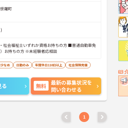
郡世羅町
)
・社会福祉士いずれか資格お持ちの方 ■普通自動車免
可）お持ちの方 ※未経験者応相談
業少なめ
日勤のみ
年間休日110日以上
社会保険完備
最新の募集状況を
見る
無料
問い合わせる
1