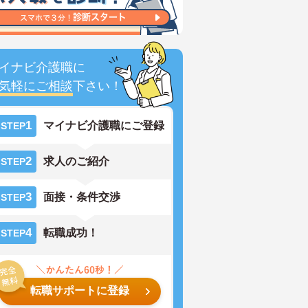
イナビ介護職に
気軽にご相談
下さい！
1
マイナビ介護職にご登録
STEP
2
求人のご紹介
STEP
3
面接・条件交渉
STEP
4
転職成功！
STEP
転職サポートに登録