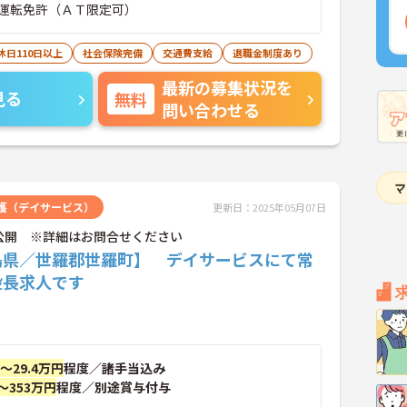
運転免許（ＡＴ限定可）
休日110日以上
社会保険完備
交通費支給
退職金制度あり
最新の募集状況を
見る
無料
問い合わせる
護（デイサービス）
更新日：2025年05月07日
公開 ※詳細はお問合せください
島県／世羅郡世羅町】 デイサービスにて常
設長求人です
円～29.4万円
程度／諸手当込み
～353万円
程度／別途賞与付与