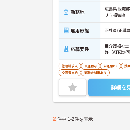
広島県 世羅
勤務地
ＪＲ福塩線
雇用形態
正社員(正職員
■介護福祉士
応募要件
許（AT限定
管理職求人
車通勤可
未経験OK
残
交通費支給
退職金制度あり
詳細を
2
件中 1-2件を表示