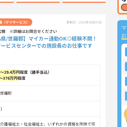
護（デイサービス）
更新日：2025年05月07日
マ
公開 ※詳細はお問合せください
お
島県/世羅郡】マイカー通勤OK◎経験不問！
サービスセンターでの施設長のお仕事です
円～29.4万円
程度（諸手当込）
～376万円
程度
郡世羅町
)
■介護福祉士・社会福祉士、いずれかの資格を所持で可