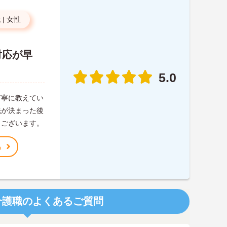
代
|
女性
対応が早
5.0
丁寧に教えてい
先が決まった後
うございます。
る
介護職のよくあるご質問