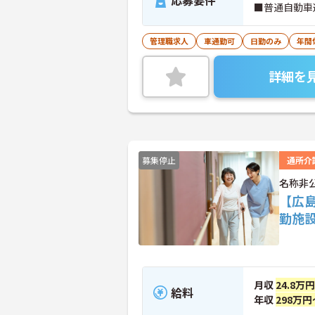
応募要件
■普通自動車
管理職求人
車通勤可
日勤のみ
年間
詳細を
募集停止
通所介
名称非
【広
勤施
月収
24.8万
給料
年収
298万円