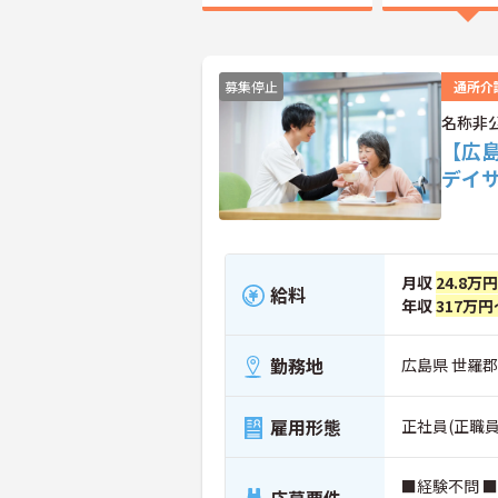
募集停止
通所介
名称非
【広
デイ
月収
24.8万
給料
年収
317万円
勤務地
広島県 世羅
雇用形態
正社員(正職員
■経験不問 