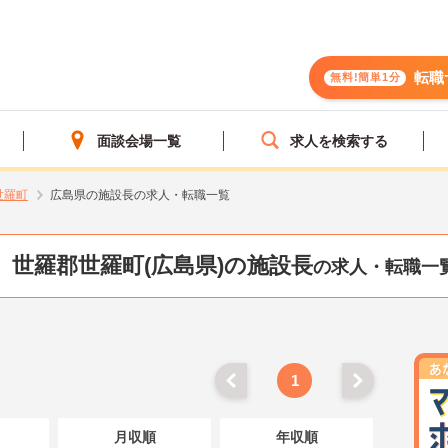
転職
無料!簡単1分
面談会場一覧
求人を検索する
世羅町
広島県の施設長の求人・転職一覧
世羅郡世羅町(広島県)の施設長
の求人・転職一
1
月収順
年収順