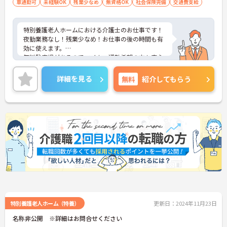
車通勤可
未経験OK
残業少なめ
無資格OK
社会保険完備
交通費支給
特別養護老人ホームにおける介護士のお仕事です！
夜勤業務なし！残業少なめ！お仕事の後の時間も有
効に使えます。
無料駐車場があるのでマイカー通勤希望の方も安心
です。
ご興味ある方には、面接のポイントなど、さらに詳
詳細を見る
無料
紹介してもらう
細をお話致しますのでお気軽にご相談ください。
特別養護老人ホーム（特養）
更新日：2024年11月23日
名称非公開 ※詳細はお問合せください