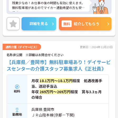
残業少なめ！お仕事の後の時間も有効に使えます。
無料駐車場があるのでマイカー通勤希望の方も安心
です。
ご興味ある方には、面接のポイントなど、さらに詳
細をお話致しますのでお気軽にご相談ください。
詳細を見る
無料
紹介してもらう
通所介護（デイサービス）
更新日：2024年11月23日
名称非公開 ※詳細はお問合せください
【兵庫県／豊岡市】無料駐車場あり！デイサービ
スセンターの介護スタッフ募集求人《正社員》
月収
18.1万円～18.1万円
程度 処遇改善手
当、送迎手当込
給料
年収
269万円～269万円
程度 賞与3.3ヵ月
の場合
兵庫県 豊岡市
勤務地
ＪＲ山陰本線(京都－下関)