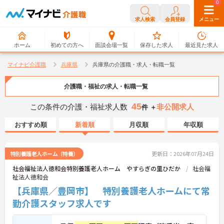
0
0
求人検索
会員登録
メニュー
ホーム
初めての方へ
面談会場一覧
保存した求人
最近見た求人
マイナビ介護職
兵庫県
兵庫県の介護職・求人・転職一覧
介護職・福祉の求人・転職一覧
45
この条件の介護・福祉求人数
非公開求人
件 ＋
おすすめ順
新着順
月収順
年収順
特別養護老人ホーム（特養）
更新日：2026年07月24日
社会福祉法人徳和会特別養護老人ホーム やすらぎの里ひだか
社会福
祉法人徳和会
【兵庫県／豊岡市】 特別養護老人ホームにて常
勤介護スタッフ求人です