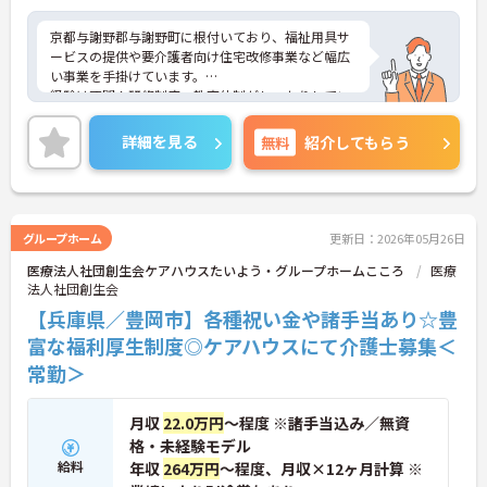
京都与謝野郡与謝野町に根付いており、福祉用具サ
ービスの提供や要介護者向け住宅改修事業など幅広
い事業を手掛けています。
経験は不問！研修制度・教育体制がしっかりしてい
るので、未経験の方でも安心してご入職いただけま
す！週休2日制なので、プライベートな時間も確保
詳細を見る
無料
紹介してもらう
でき、メリハリをつけたご就業が可能です◎
ご興味ある方には、面接対策ポイントなど、さらに
詳細をお話しいたしますのでお気軽にご相談くださ
い！
グループホーム
更新日：2026年05月26日
医療法人社団創生会ケアハウスたいよう・グループホームこころ
医療
法人社団創生会
【兵庫県／豊岡市】各種祝い金や諸手当あり☆豊
富な福利厚生制度◎ケアハウスにて介護士募集＜
常勤＞
月収
22.0万円
～程度 ※諸手当込み／無資
格・未経験モデル
給料
年収
264万円
～程度、月収×12ヶ月計算 ※