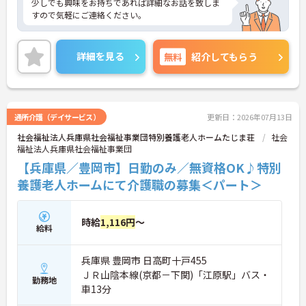
少しでも興味をお持ちであれば詳細なお話を致しま
すので気軽にご連絡ください。
詳細を見る
無料
紹介してもらう
通所介護（デイサービス）
更新日：2026年07月13日
社会福祉法人兵庫県社会福祉事業団特別養護老人ホームたじま荘
社会
福祉法人兵庫県社会福祉事業団
【兵庫県／豊岡市】日勤のみ／無資格OK♪特別
養護老人ホームにて介護職の募集＜パート＞
時給
1,116円
～
給料
兵庫県 豊岡市 日高町十戸455
ＪＲ山陰本線(京都－下関)「江原駅」バス・
勤務地
車13分