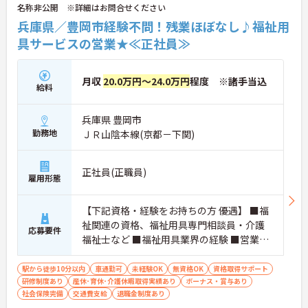
名称非公開 ※詳細はお問合せください
兵庫県／豊岡市経験不問！残業ほぼなし♪福祉用
具サービスの営業★≪正社員≫
月収
20.0万円～24.0万円
程度 ※諸手当込
給料
兵庫県 豊岡市
勤務地
ＪＲ山陰本線(京都－下関)
正社員(正職員)
雇用形態
【下記資格・経験をお持ちの方 優遇】 ■福
祉関連の資格、福祉用具専門相談員・介護
応募要件
福祉士など ■福祉用具業界の経験 ■営業経
験（業界・年数は不問）＊未経験の方も歓
迎
駅から徒歩10分以内
車通勤可
未経験OK
無資格OK
資格取得サポート
研修制度あり
産休･育休･介護休暇取得実績あり
ボーナス・賞与あり
社会保険完備
交通費支給
退職金制度あり