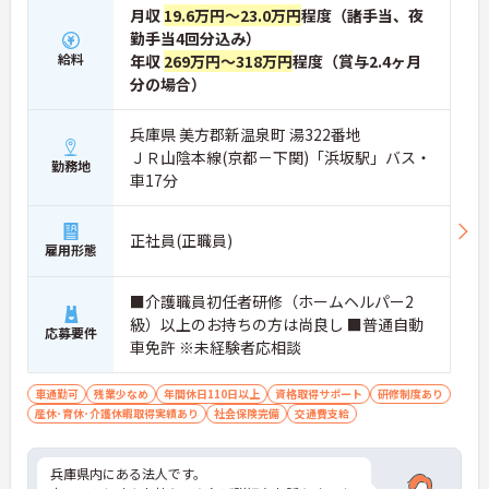
月収
19.6万円～23.0万円
程度（諸手当、夜
勤手当4回分込み）
給料
年収
269万円～318万円
程度（賞与2.4ヶ月
分の場合）
兵庫県 美方郡新温泉町 湯322番地
ＪＲ山陰本線(京都－下関)「浜坂駅」バス・
勤務地
車17分
正社員(正職員)
雇用形態
■介護職員初任者研修（ホームヘルパー2
級）以上のお持ちの方は尚良し ■普通自動
応募要件
車免許 ※未経験者応相談
車通勤可
残業少なめ
年間休日110日以上
資格取得サポート
研修制度あり
産休･育休･介護休暇取得実績あり
社会保険完備
交通費支給
兵庫県内にある法人です。