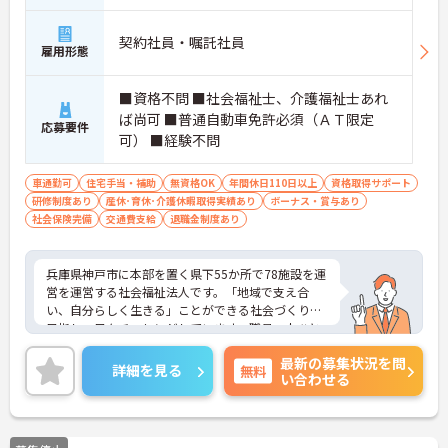
契約社員・嘱託社員
雇用形態
■資格不問 ■社会福祉士、介護福祉士あれ
ば尚可 ■普通自動車免許必須（ＡＴ限定
応募要件
可） ■経験不問
車通勤可
住宅手当・補助
無資格OK
年間休日110日以上
資格取得サポート
研修制度あり
産休･育休･介護休暇取得実績あり
ボーナス・賞与あり
社会保険完備
交通費支給
退職金制度あり
兵庫県神戸市に本部を置く県下55か所で78施設を運
営を運営する社会福祉法人です。「地域で支え合
い、自分らしく生きる」ことができる社会づくりを
目指し、日々チャレンジしています。職員一人ひと
りも職員が、その能力を発揮できるような職場環境
最新の募集状況を問
づくりにも注力し、研修や自己研鑽のバックアップ
詳細を見る
無料
い合わせる
を整え、また職種の垣根を超えたチームワークを大
切に活気ある職場づくりを行なっています。ご興味
のある方には、面接対策ポイントなど、さらに詳細
をお話ししますのでお気軽にご相談ください！