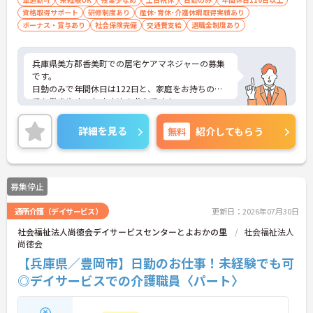
資格取得サポート
研修制度あり
産休･育休･介護休暇取得実績あり
ボーナス・賞与あり
社会保険完備
交通費支給
退職金制度あり
兵庫県美方郡香美町での居宅ケアマネジャーの募集
です。
日勤のみで年間休日は122日と、家庭をお持ちの方
でも働きやすいおすすめの求人です！
駐車場完備でマイカー通勤可能です♪
ご興味をお持ちの方はお気軽にお問い合わせくださ
詳細を見る
無料
紹介してもらう
い。
募集停止
通所介護（デイサービス）
更新日：2026年07月30日
社会福祉法人尚徳会デイサービスセンターとよおかの里
社会福祉法人
尚徳会
【兵庫県／豊岡市】日勤のお仕事！未経験でも可
◎デイサービスでの介護職員〈パート〉