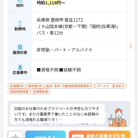
時給
1,116円
～
給料
兵庫県 豊岡市 香住1272
ＪＲ山陰本線(京都－下関)「国府(兵庫)駅」
勤務地
バス・車12分
非常勤・パート・アルバイト
雇用形態
■資格不問 ■経験不問
応募要件
未経験OK
無資格OK
産休･育休･介護休暇取得実績あり
ボーナス・賞与あり
社会保険完備
交通費支給
日勤のお仕事のためプライベートの予定も立てやす
いです。また介護業界で働いたことのない未経験の
方でも頑張れる職場です！
こちらの求人にご興味がございましたら面接のポイ
ントもお伝えしますので是非ご応募お待ちしており
最新の募集状況を問
ます。
詳細を見る