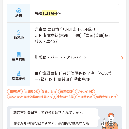
時給
1,116円
～
給料
兵庫県 豊岡市 但東町太田614番地
ＪＲ山陰本線(京都－下関)「豊岡(兵庫)駅」
勤務地
バス・車45分
非常勤・パート・アルバイト
雇用形態
■介護職員初任者研修課程修了者（ヘルパ
応募要件
ー2級）以上 ※普通自動車免許
車通勤可
未経験OK
残業少なめ
無資格OK
ブランクOK
産休･育休･介護休暇取得実績あり
社会保険完備
交通費支給
退職金制度あり
朝来市と豊岡市にて施設を運営されています。
働き方も相談可能ですので、長期的な就業が可能で
す。