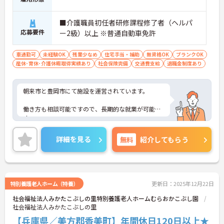
■介護職員初任者研修課程修了者（ヘルパ
応募要件
ー2級）以上 ※普通自動車免許
車通勤可
未経験OK
残業少なめ
住宅手当・補助
無資格OK
ブランクOK
産休･育休･介護休暇取得実績あり
社会保険完備
交通費支給
退職金制度あり
朝来市と豊岡市にて施設を運営されています。
働き方も相談可能ですので、長期的な就業が可能で
す。
少しでも興味をお持ちであれば詳細なお話をさせて
詳細を見る
無料
紹介してもらう
頂きますので気軽にご連絡ください。
特別養護老人ホーム（特養）
更新日：2025年12月22日
社会福祉法人みかたこぶしの里特別養護老人ホームむらおかこぶし園
社会福祉法人みかたこぶしの里
【兵庫県／美方郡香美町】年間休日120日以上★