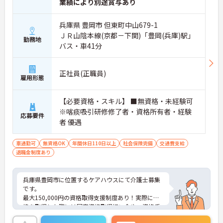
業績により別途賞与あり
兵庫県 豊岡市 但東町中山679-1
ＪＲ山陰本線(京都－下関)「豊岡(兵庫)駅」
勤務地
バス・車41分
正社員(正職員)
雇用形態
【必要資格・スキル】 ■無資格・未経験可
※喀痰吸引研修修了者・資格所有者・経験
応募要件
者 優遇
車通勤可
無資格OK
年間休日110日以上
社会保険完備
交通費支給
退職金制度あり
兵庫県豊岡市に位置するケアハウスにて介護士募集
です。
最大150,000円の資格取得支援制度あり！実際に資
格を取得した際には国家資格取得祝い金や、資格手
当が支給されるため、スキルアップのモチベーショ