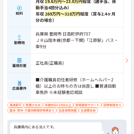
月収
19.6万円～23.0万円
程度（諸手当、夜
勤手当4回分込み）
給料
年収
269万円～318万円
程度（賞与2.4ヶ月
分の場合）
兵庫県 豊岡市 日高町伊府707
ＪＲ山陰本線(京都－下関)「江原駅」バス・
勤務地
車9分
正社員(正職員)
雇用形態
■介護職員初任者研修（ホームヘルパー2
級）以上のお持ちの方は尚良し ■普通自動
応募要件
車免許 ※未経験者応相談
車通勤可
残業少なめ
年間休日110日以上
資格取得サポート
研修制度あり
産休･育休･介護休暇取得実績あり
社会保険完備
交通費支給
兵庫県内にある法人です。