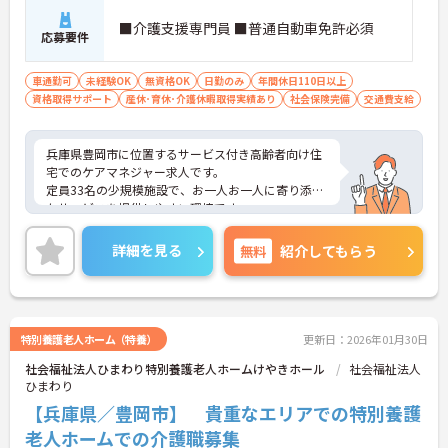
■介護支援専門員 ■普通自動車免許必須
応募要件
車通勤可
未経験OK
無資格OK
日勤のみ
年間休日110日以上
資格取得サポート
産休･育休･介護休暇取得実績あり
社会保険完備
交通費支給
兵庫県豊岡市に位置するサービス付き高齢者向け住
宅でのケアマネジャー求人です。
定員33名の少規模施設で、お一人お一人に寄り添っ
たサービスを提供しやすい環境です。
ご興味ある方には、面接対策ポイントなど、さらに
詳細をお話しいたしますのでお気軽にご相談くださ
詳細を見る
無料
紹介してもらう
い！
特別養護老人ホーム（特養）
更新日：2026年01月30日
社会福祉法人ひまわり特別養護老人ホームけやきホール
社会福祉法人
ひまわり
【兵庫県／豊岡市】 貴重なエリアでの特別養護
老人ホームでの介護職募集