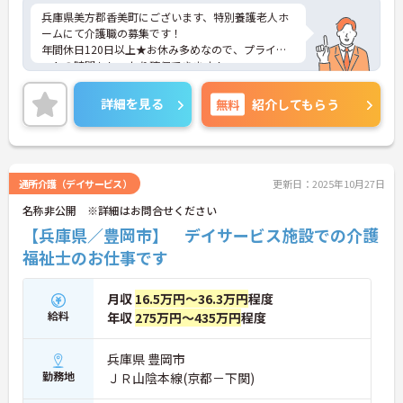
兵庫県美方郡香美町にございます、特別養護老人ホ
ームにて介護職の募集です！
年間休日120日以上★お休み多めなので、プライベ
ートの時間もしっかり確保できます！
ご興味のある方は、マイナビ介護職までお問い合わ
せください。
詳細を見る
無料
紹介してもらう
通所介護（デイサービス）
更新日：2025年10月27日
名称非公開 ※詳細はお問合せください
【兵庫県／豊岡市】 デイサービス施設での介護
福祉士のお仕事です
月収
16.5万円～36.3万円
程度
給料
年収
275万円～435万円
程度
兵庫県 豊岡市
勤務地
ＪＲ山陰本線(京都－下関)