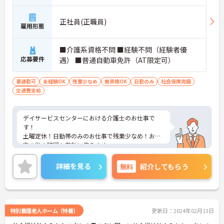
正社員(正職員)
雇用形態
■介護系資格不問 ■経験不問（経験者優
応募要件
遇） ■普通自動車免許（AT限定可）
車通勤可
未経験OK
残業少なめ
無資格OK
日勤のみ
社会保険完備
交通費支給
デイサービスセンターにおける介護士のお仕事で
す！
土曜定休！日勤帯のみのお仕事で残業少なめ！お仕
事の後の時間も有効に使えます。
無料駐車場があるのでマイカー通勤希望の方も安心
です。
詳細を見る
無料
紹介してもらう
ご興味ある方には、面接のポイントなど、さらに詳
細をお話致しますのでお気軽にご相談ください。
特別養護老人ホーム（特養）
更新日：2024年02月13日