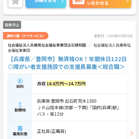
無料
い合わせる
募集停止
通所介護（デイサービス）
更新日：2026年07月30日
社会福祉法人兵庫県社会福祉事業団出石精和園
社会福祉法人兵庫県社
会福祉事業団
【兵庫県／豊岡市】無資格OK！年間休日122日
◎障がい者支援施設での支援員募集＜総合職＞
月収
18.8万円～24.7万円
給料
兵庫県 豊岡市 出石町荒木1300
ＪＲ山陰本線(京都－下関)「国府(兵庫)駅」
勤務地
バス・車12分
正社員(正職員)
雇用形態