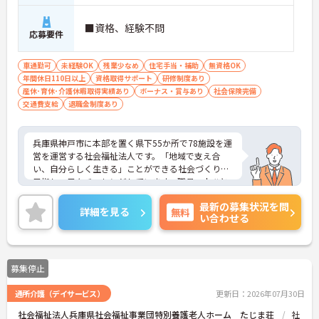
■資格、経験不問
応募要件
車通勤可
未経験OK
残業少なめ
住宅手当・補助
無資格OK
年間休日110日以上
資格取得サポート
研修制度あり
産休･育休･介護休暇取得実績あり
ボーナス・賞与あり
社会保険完備
交通費支給
退職金制度あり
兵庫県神戸市に本部を置く県下55か所で78施設を運
営を運営する社会福祉法人です。「地域で支え合
い、自分らしく生きる」ことができる社会づくりを
目指し、日々チャレンジしています。職員一人ひと
りも職員が、その能力を発揮できるような職場環境
最新の募集状況を問
づくりにも注力し、研修や自己研鑽のバックアップ
詳細を見る
無料
い合わせる
を整え、また職種の垣根を超えたチームワークを大
切に活気ある職場づくりを行なっています。ご興味
のある方には、面接対策ポイントなど、さらに詳細
をお話ししますのでお気軽にご相談ください！
募集停止
通所介護（デイサービス）
更新日：2026年07月30日
社会福祉法人兵庫県社会福祉事業団特別養護老人ホーム たじま荘
社