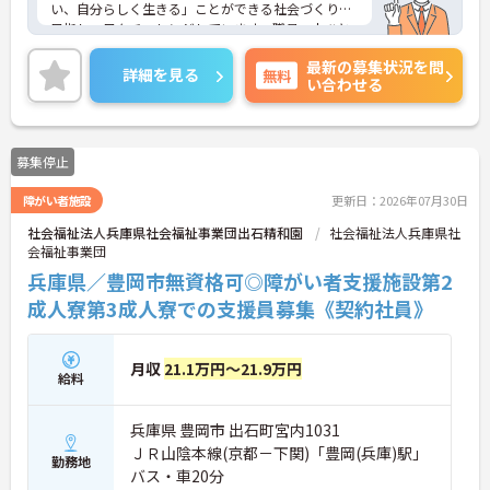
い、自分らしく生きる」ことができる社会づくりを
目指し、日々チャレンジしています。職員一人ひと
りも職員が、その能力を発揮できるような職場環境
最新の募集状況を問
づくりにも注力し、研修や自己研鑽のバックアップ
詳細を見る
無料
い合わせる
を整え、また職種の垣根を超えたチームワークを大
切に活気ある職場づくりを行なっています。ご興味
のある方には、面接対策ポイントなど、さらに詳細
をお話ししますのでお気軽にご相談ください！
募集停止
障がい者施設
更新日：2026年07月30日
社会福祉法人兵庫県社会福祉事業団出石精和園
社会福祉法人兵庫県社
会福祉事業団
兵庫県／豊岡市無資格可◎障がい者支援施設第2
成人寮第3成人寮での支援員募集《契約社員》
月収
21.1万円～21.9万円
給料
兵庫県 豊岡市 出石町宮内1031
ＪＲ山陰本線(京都－下関)「豊岡(兵庫)駅」
勤務地
バス・車20分