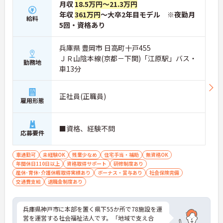
月収
18.5万円～21.3万円
年収
361万円
～大卒2年目モデル ※夜勤月
給料
5回・資格あり
兵庫県 豊岡市 日高町十戸455
ＪＲ山陰本線(京都－下関)「江原駅」バス・
勤務地
車13分
正社員(正職員)
雇用形態
■資格、経験不問
応募要件
車通勤可
未経験OK
残業少なめ
住宅手当・補助
無資格OK
年間休日110日以上
資格取得サポート
研修制度あり
産休･育休･介護休暇取得実績あり
ボーナス・賞与あり
社会保険完備
交通費支給
退職金制度あり
兵庫県神戸市に本部を置く県下55か所で78施設を運
営を運営する社会福祉法人です。「地域で支え合