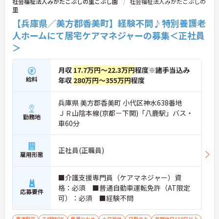
社会福祉法人みかたこぶしの里こぶし園
社会福祉法人みかたこぶしの
里
【兵庫県／美方郡香美町】経験不問♪特別養護老
人ホームにて居宅ケアマネジャーの募集＜正社員
＞
月収
17.7万円～22.3万円
程度※諸手当込み
給料
年収
280万円～355万円
程度
兵庫県 美方郡香美町 小代区神水638番地
ＪＲ山陰本線(京都－下関)「八鹿駅」バス・
勤務地
車60分
正社員(正職員)
雇用形態
■介護支援専門員（ケアマネジャー）資
格：必須 ■普通自動車運転免許（AT限定
応募要件
可）：必須 ■経験不問
車通勤可
未経験OK
残業少なめ
土日祝休
日勤のみ
年間休日110日以上