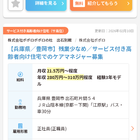
ンにも繋がります♪
詳細を見る
無料
紹介してもらう
ほかにも豊富な福利厚生や諸手当が充実しており、
長く働きやすい環境です！
ご興味のある方には、面接対策ポイントなど、さら
に詳細をお話いたしますので、お気軽にご相談くだ
さい。
サービス付き高齢者向け住宅（サ高住）
更新日：2026年02月10日
株式会社ポポロポポロの杜 出石別館
株式会社ポポロ
【兵庫県／豊岡市】残業少なめ／サービス付き高
齢者向け住宅でのケアマネジャー募集
月収
21.5万円
～程度
年収
280万円～310万円
程度 経験3年モデ
給料
ル
兵庫県 豊岡市 出石町片間５４
ＪＲ山陰本線(京都－下関)「江原駅」バス・
勤務地
車30分
正社員(正職員)
雇用形態