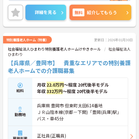
少しでも興味をお持ちであれば詳細なお話をさせて
詳細を見る
無料
紹介してもらう
頂きますので気軽にご連絡ください。
特別養護老人ホーム（特養）
更新日：2026年01月30日
社会福祉法人ひまわり特別養護老人ホームけやきホール
社会福祉法人
ひまわり
【兵庫県／豊岡市】 貴重なエリアでの特別養護
老人ホームでの介護職募集
月収
22.0万円
～程度 20代後半モデル
給料
年収
332万円
～程度 20代後半モデル
兵庫県 豊岡市 但東町太田614番地
ＪＲ山陰本線(京都－下関)「豊岡(兵庫)駅」
勤務地
バス・車45分
正社員(正職員)
雇用形態