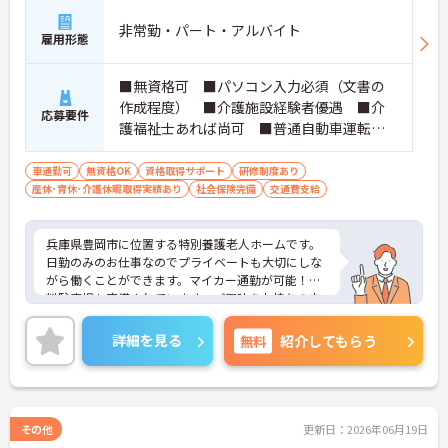
非常勤・パート・アルバイト
雇用形態
■無資格可 ■パソコン入力必須（文書の
作成程度） ■介護施設経験者優遇 ■介
応募要件
護福祉士あれば尚可 ■普通自動車運転免
許あれば尚可※一部短期の送迎業務や外出
支援等で運転が必要な場合あり
車通勤可
無資格OK
資格取得サポート
研修制度あり
産休･育休･介護休暇取得実績あり
社会保険完備
交通費支給
兵庫県豊岡市に位置する特別養護老人ホームです。
日勤のみのお仕事なのでプライベートも大切にしな
がら働くことができます。マイカー通勤が可能！無
料駐車場も完備されています。ご興味をお持ちの方
はお気軽にお問い合わせください。
詳細を見る
無料
紹介してもらう
その他
更新日：2026年06月19日