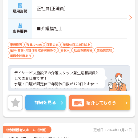
正社員(正職員)
雇用形態
■介護福祉士
応募要件
車通勤可
残業少なめ
日勤のみ
年間休日110日以上
産休･育休･介護休暇取得実績あり
高収入
社会保険完備
交通費支給
退職金制度あり
デイサービス施設での介護スタッフ兼生活相談員と
してのお仕事です！
水曜・日曜が固定休で年間休日数が120日とお休み
がしっかり取れ、残業も少なめなのでプライベート
も大切にしながらお仕事が可能です！
ご興味ある方には、面接のポイントなど、さらに詳
詳細を見る
無料
紹介してもらう
細をお話致しますのでお気軽にご相談ください。
特別養護老人ホーム（特養）
更新日：2024年11月23日