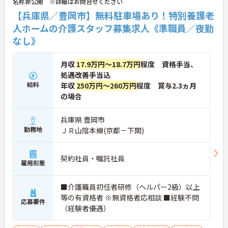
名称非公開 ※詳細はお問合せください
【兵庫県／豊岡市】無料駐車場あり！特別養護老
人ホームの介護スタッフ募集求人《準職員／夜勤
なし》
月収
17.9万円～18.7万円
程度 資格手当、
処遇改善手当込
給料
年収
250万円～260万円
程度 賞与2.3ヵ月
の場合
兵庫県 豊岡市
勤務地
ＪＲ山陰本線(京都－下関)
契約社員・嘱託社員
雇用形態
■介護職員初任者研修（ヘルパー2級）以上
等の有資格者 ※無資格者応相談 ■経験不問
応募要件
（経験者優遇）