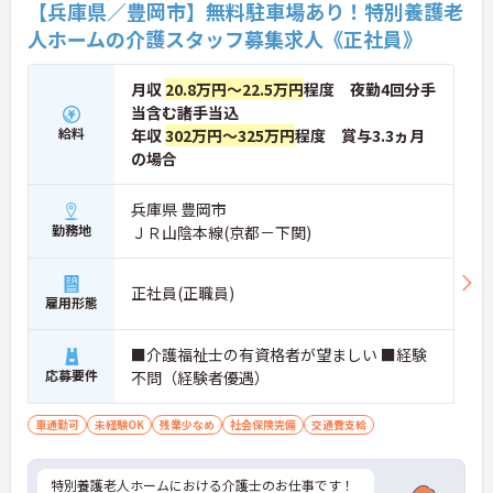
【兵庫県／豊岡市】無料駐車場あり！特別養護老
人ホームの介護スタッフ募集求人《正社員》
月収
20.8万円～22.5万円
程度 夜勤4回分手
当含む諸手当込
給料
年収
302万円～325万円
程度 賞与3.3ヵ月
の場合
兵庫県 豊岡市
勤務地
ＪＲ山陰本線(京都－下関)
正社員(正職員)
雇用形態
■介護福祉士の有資格者が望ましい ■経験
応募要件
不問（経験者優遇）
車通勤可
未経験OK
残業少なめ
社会保険完備
交通費支給
特別養護老人ホームにおける介護士のお仕事です！