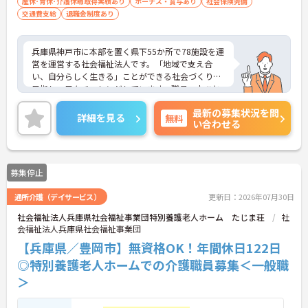
産休･育休･介護休暇取得実績あり
ボーナス・賞与あり
社会保険完備
交通費支給
退職金制度あり
兵庫県神戸市に本部を置く県下55か所で78施設を運
営を運営する社会福祉法人です。「地域で支え合
い、自分らしく生きる」ことができる社会づくりを
目指し、日々チャレンジしています。職員一人ひと
りも職員が、その能力を発揮できるような職場環境
最新の募集状況を問
づくりにも注力し、研修や自己研鑽のバックアップ
詳細を見る
無料
い合わせる
を整え、また職種の垣根を超えたチームワークを大
切に活気ある職場づくりを行なっています。ご興味
のある方には、面接対策ポイントなど、さらに詳細
をお話ししますのでお気軽にご相談ください！
募集停止
通所介護（デイサービス）
更新日：2026年07月30日
社会福祉法人兵庫県社会福祉事業団特別養護老人ホーム たじま荘
社
会福祉法人兵庫県社会福祉事業団
【兵庫県／豊岡市】無資格OK！年間休日122日
◎特別養護老人ホームでの介護職員募集＜一般職
＞