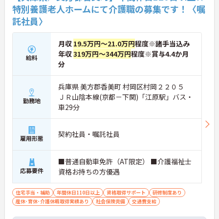
特別養護老人ホームにて介護職の募集です！〈嘱
託社員〉
月収
19.5万円～21.0万円
程度※諸手当込み
年収
319万円～344万円
程度※賞与4.4か月
給料
分
兵庫県 美方郡香美町 村岡区村岡２２０５
ＪＲ山陰本線(京都－下関)「江原駅」バス・
勤務地
車29分
契約社員・嘱託社員
雇用形態
■普通自動車免許（AT限定） ■介護福祉士
応募要件
資格お持ちの方優遇
住宅手当・補助
年間休日110日以上
資格取得サポート
研修制度あり
産休･育休･介護休暇取得実績あり
社会保険完備
交通費支給