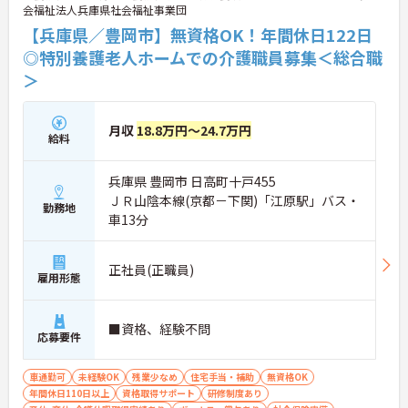
会福祉法人兵庫県社会福祉事業団
【兵庫県／豊岡市】無資格OK！年間休日122日
◎特別養護老人ホームでの介護職員募集＜総合職
＞
月収
18.8万円～24.7万円
給料
兵庫県 豊岡市 日高町十戸455
ＪＲ山陰本線(京都－下関)「江原駅」バス・
勤務地
車13分
正社員(正職員)
雇用形態
■資格、経験不問
応募要件
車通勤可
未経験OK
残業少なめ
住宅手当・補助
無資格OK
年間休日110日以上
資格取得サポート
研修制度あり