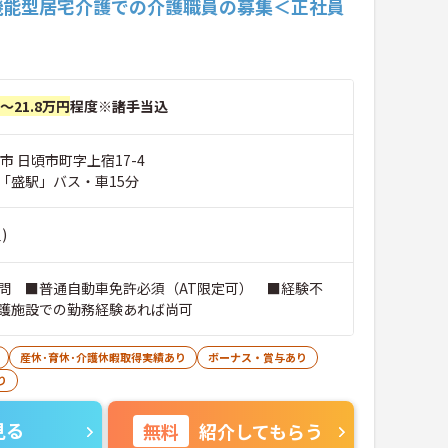
機能型居宅介護での介護職員の募集＜正社員
円～21.8万円
程度※諸手当込
市 日頃市町字上宿17-4
「盛駅」バス・車15分
)
問 ■普通自動車免許必須（AT限定可） ■経験不
護施設での勤務経験あれば尚可
産休･育休･介護休暇取得実績あり
ボーナス・賞与あり
り
見る
無料
紹介してもらう