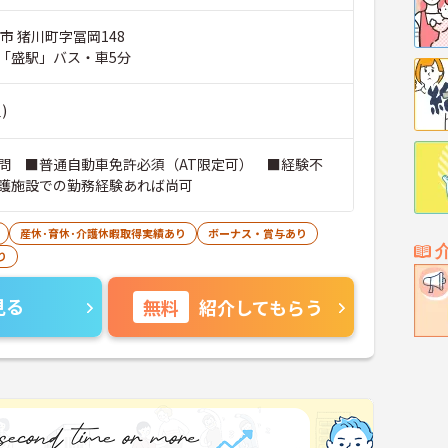
市 猪川町字冨岡148
「盛駅」バス・車5分
)
問 ■普通自動車免許必須（AT限定可） ■経験不
護施設での勤務経験あれば尚可
産休･育休･介護休暇取得実績あり
ボーナス・賞与あり
り
見る
無料
紹介してもらう