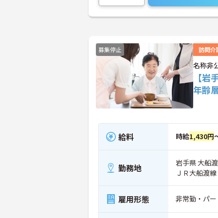
募集停止
訪問介
名称非
【岩
年齢
給料
時給
1,430円
岩手県 大船
勤務地
ＪＲ大船渡線
雇用形態
非常勤・パー