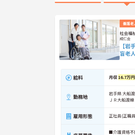
養護老
社会福
成仁会
【岩
盲老
給料
月収
16.7万
岩手県 大船渡
勤務地
ＪＲ大船渡線
雇用形態
正社員(正職員
■介護資格不