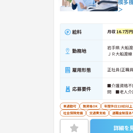
模多
＞
給料
月収
16.7万
岩手県 大船渡
勤務地
ＪＲ大船渡線
雇用形態
正社員(正職員
■介護資格不
応募要件
問 ■老人介
車通勤可
無資格OK
年間休日110日以上
社会保険完備
交通費支給
退職金制度あ
詳細を