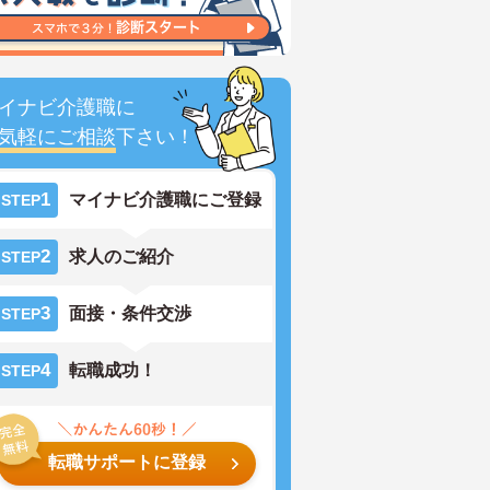
イナビ介護職に
気軽にご相談
下さい！
1
マイナビ介護職にご登録
STEP
2
求人のご紹介
STEP
3
面接・条件交渉
STEP
4
転職成功！
STEP
転職サポートに登録