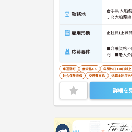
岩手県 大船渡
勤務地
ＪＲ大船渡線
雇用形態
正社員(正職員
■介護資格不
応募要件
問 ■老人介
車通勤可
無資格OK
年間休日110日以上
社会保険完備
交通費支給
退職金制度あ
詳細を