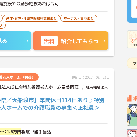
護施設での勤務経験あれば尚可
産休･育休･介護休暇取得実績あり
ボーナス・賞与あり
り
見る
無料
紹介してもらう
護老人ホーム（特養）
更新日：2026年03月26日
祉法人成仁会特別養護老人ホーム富美岡荘
社会福祉法人
手県／大船渡市】年間休日114日あり♪特別
老人ホームでの介護職員の募集＜正社員＞
円～21.8万円
程度※諸手当込