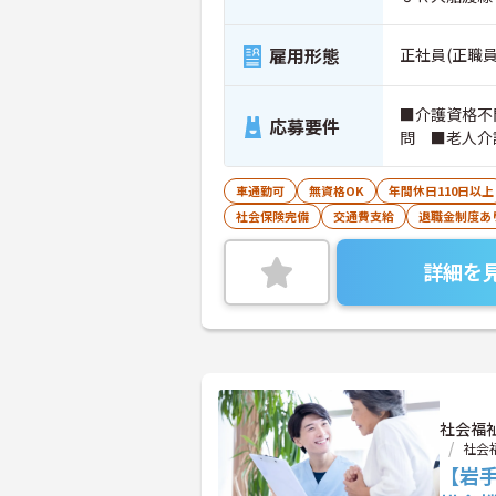
雇用形態
正社員(正職員
■介護資格不
応募要件
問 ■老人介
車通勤可
無資格OK
年間休日110日以上
社会保険完備
交通費支給
退職金制度あ
詳細を
社会福
社会
【岩手