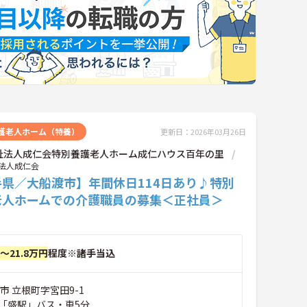
護老人ホーム（特養）
更新日：2026年03月26日
祉法人成仁会特別養護老人ホーム成仁ハウス百年の里
法人成仁会
手県／大船渡市】年間休日114日あり♪特別
老人ホームでの介護職員の募集＜正社員＞
円～21.8万円
程度※諸手当込
市 立根町字宮田9-1
「盛駅」バス・車5分