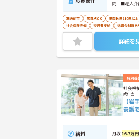
応募要件
問 ■老人介
車通勤可
無資格OK
年間休日110日以上
社会保険完備
交通費支給
退職金制度あ
詳細を
特別養
社会福
成仁会
【岩
養護
給料
月収
16.7万