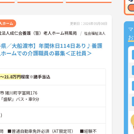
人ホーム
更新日：2026年05月08日
マ
祉法人成仁会養護（盲）老人ホーム祥風苑
社会福祉法人
お
手県／大船渡市】年間休日114日あり♪養護
人ホームでの介護職員の募集＜正社員＞
円～21.8万円
程度※諸手当込
市 猪川町字冨岡176
「盛駅」バス・車9分
)
問 ■普通自動車免許必須（AT限定可） ■経験不