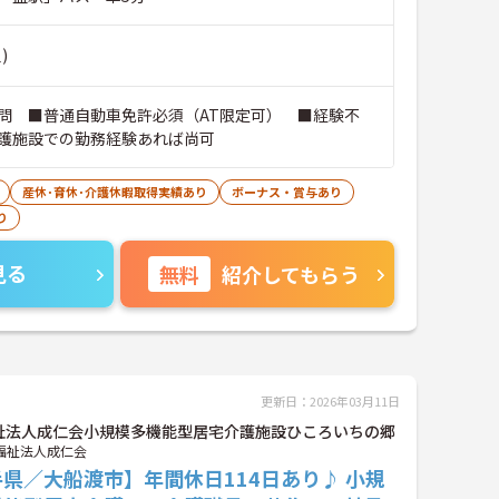
)
問 ■普通自動車免許必須（AT限定可） ■経験不
護施設での勤務経験あれば尚可
産休･育休･介護休暇取得実績あり
ボーナス・賞与あり
り
見る
無料
紹介してもらう
更新日：2026年03月11日
祉法人成仁会小規模多機能型居宅介護施設ひころいちの郷
福祉法人成仁会
県／大船渡市】年間休日114日あり♪ 小規