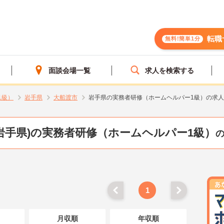
転職
無料!簡単1分
面談会場一覧
求人を検索する
1級）
岩手県
大船渡市
岩手県の実務者研修（ホームヘルパー1級）の求
岩手県)の実務者研修（ホームヘルパー1級）
1
月収順
年収順