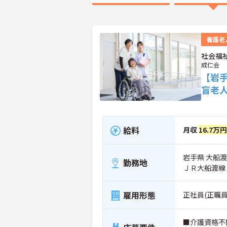
養護老
社会福
成仁会
【岩
盲老
給料
月収
16.7万
岩手県 大船渡
勤務地
ＪＲ大船渡線
雇用形態
正社員(正職員
■介護資格不