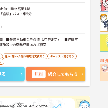
市 猪川町字冨岡148
「盛駅」バス・車5分
)
問 ■普通自動車免許必須（AT限定可） ■経験不
護施設での勤務経験あれば尚可
産休･育休･介護休暇取得実績あり
ボーナス・賞与あり
り
見る
無料
紹介してもらう