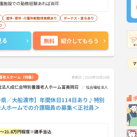
護施設での勤務経験あれば尚可
産休･育休･介護休暇取得実績あり
ボーナス・賞与あり
り
見る
無料
紹介してもらう
護老人ホーム（特養）
更新日：2026年03月26日
祉法人成仁会特別養護老人ホーム富美岡荘
社会福祉法人
手県／大船渡市】年間休日114日あり♪特別
老人ホームでの介護職員の募集＜正社員＞
円～21.8万円
程度※諸手当込