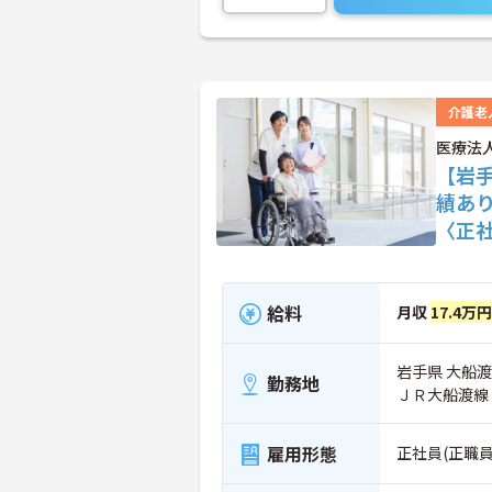
介護老
医療法
【岩手
績あ
〈正
給料
月収
17.4万
岩手県 大船渡
勤務地
ＪＲ大船渡線
雇用形態
正社員(正職員