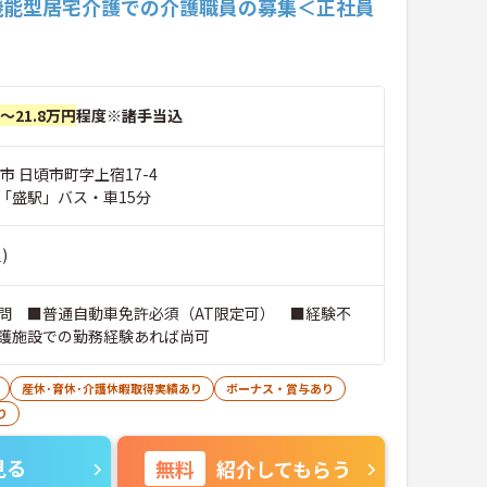
機能型居宅介護での介護職員の募集＜正社員
円～21.8万円
程度※諸手当込
市 日頃市町字上宿17-4
「盛駅」バス・車15分
)
問 ■普通自動車免許必須（AT限定可） ■経験不
護施設での勤務経験あれば尚可
産休･育休･介護休暇取得実績あり
ボーナス・賞与あり
り
見る
無料
紹介してもらう