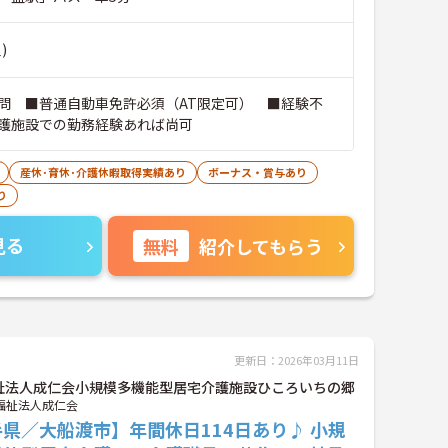
)
問 ■普通自動車免許必須（AT限定可） ■経験不
護施設での勤務経験あれば尚可
産休･育休･介護休暇取得実績あり
ボーナス・賞与あり
り
見る
無料
紹介してもらう
更新日：2026年03月11日
祉法人成仁会小規模多機能型居宅介護施設ひころいちの郷
福祉法人成仁会
県／大船渡市】年間休日114日あり♪ 小規