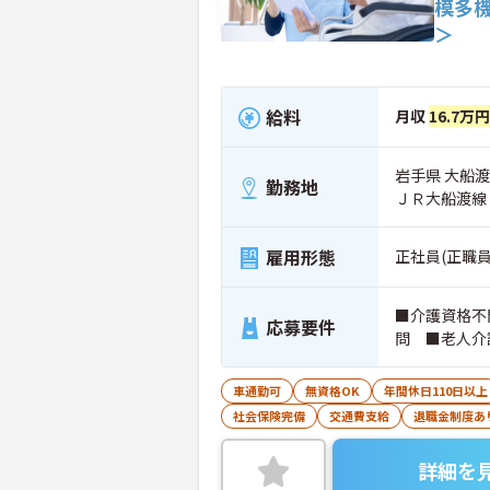
模多
＞
給料
月収
16.7万
岩手県 大船渡
勤務地
ＪＲ大船渡線
雇用形態
正社員(正職員
■介護資格不
応募要件
問 ■老人介
車通勤可
無資格OK
年間休日110日以上
社会保険完備
交通費支給
退職金制度あ
詳細を