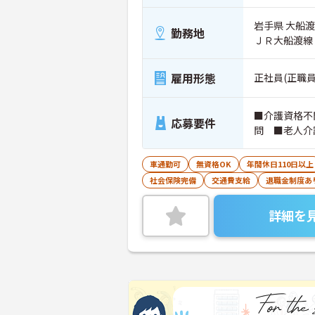
岩手県 大船渡
勤務地
ＪＲ大船渡線
雇用形態
正社員(正職員
■介護資格不
応募要件
問 ■老人介
車通勤可
無資格OK
年間休日110日以上
社会保険完備
交通費支給
退職金制度あ
詳細を