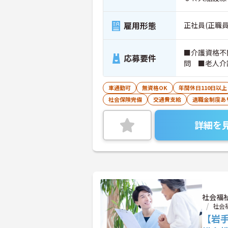
雇用形態
正社員(正職員
■介護資格不
応募要件
問 ■老人介
車通勤可
無資格OK
年間休日110日以上
社会保険完備
交通費支給
退職金制度あ
詳細を
社会福
社会
【岩手