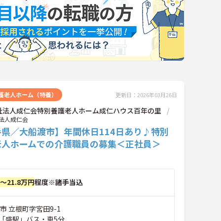
護老人ホーム（特養）
更新日：2026年03月26日
祉法人成仁会特別養護老人ホーム成仁ハウス百年の里
法人成仁会
手県／大船渡市】年間休日114日あり♪特別
老人ホームでの介護職員の募集＜正社員＞
円～21.8万円
程度※諸手当込
市 立根町字宮田9-1
「盛駅」バス・車5分