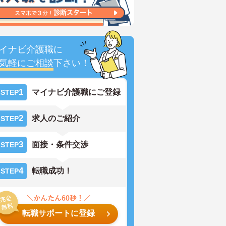
イナビ介護職に
気軽にご相談
下さい！
1
マイナビ介護職にご登録
STEP
2
求人のご紹介
STEP
3
面接・条件交渉
STEP
4
転職成功！
STEP
転職サポートに登録