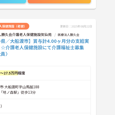
人保健施設（老健）
更新日：2025年08月22日
人勝久会介護老人保健施設気仙苑
医療法人勝久会
県／大船渡市】賞与計4.00ヶ月分の支給実
り☆介護老人保健施設にて介護福祉士募集
社員〉
円～27.5万円
程度
市 大船渡町字山馬越188
「地ノ森駅」徒歩13分
)