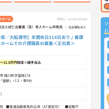
人ホーム
更新日：2026年05月08日
マ
祉法人成仁会養護（盲）老人ホーム祥風苑
社会福祉法人
お
手県／大船渡市】年間休日114日あり♪養護
人ホームでの介護職員の募集＜正社員＞
円～21.8万円
程度※諸手当込
市 猪川町字冨岡176
「盛駅」バス・車9分
)
問 ■普通自動車免許必須（AT限定可） ■経験不