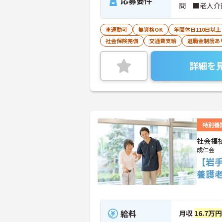
応募要件
問 ■老人介
車通勤可
無資格OK
年間休日110日以上
社会保険完備
交通費支給
退職金制度あ
詳細を
特別養
社会福
成仁会
【岩
養護
給料
月収
16.7万