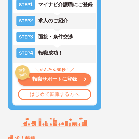
1
マイナビ介護職にご登録
STEP
2
求人のご紹介
STEP
3
面接・条件交渉
STEP
4
転職成功！
STEP
転職サポートに登録
はじめて転職する方へ
求人特集