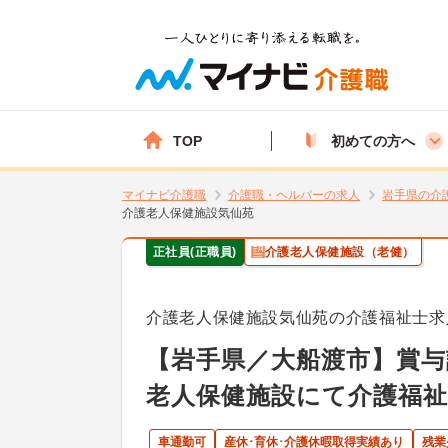
TOP
初めての方へ
マイナビ介護職
介護職・ヘルパーの求人
岩手県の介
介護老人保健施設気仙苑
正社員(正職員)
介護老人保健施設（老健）
介護老人保健施設気仙苑の介護福祉士求
【岩手県／大船渡市】賞与
老人保健施設にて介護福祉
車通勤可
産休･育休･介護休暇取得実績あり
残業