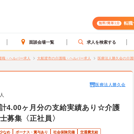
転職
無料!簡単1分
面談会場一覧
求人を検索する
護職・ヘルパー求人
大船渡市の介護職・ヘルパー求人
医療法人勝久会の介護
医療法人勝久会
人
計4.00ヶ月分の支給実績あり☆介護
士募集〈正社員〉
少なめ
ボーナス・賞与あり
社会保険完備
交通費支給