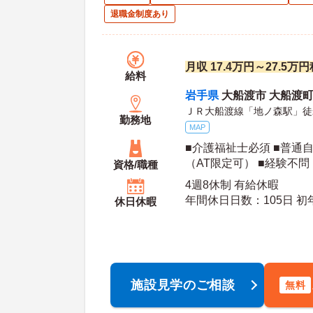
退職金制度あり
月収 17.4万円～27.5万
給料
岩手県
大船渡市 大船渡町
ＪＲ大船渡線「地ノ森駅」徒
勤務地
MAP
■介護福祉士必須 ■普通
（AT限定可） ■経験不問
資格/職種
4週8休制 有給休暇
年間休
休日休暇
施設見学のご相談
無料