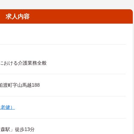
求人内容
における介護業務全般
船渡町字山馬越188
（老健）
森駅」徒歩13分