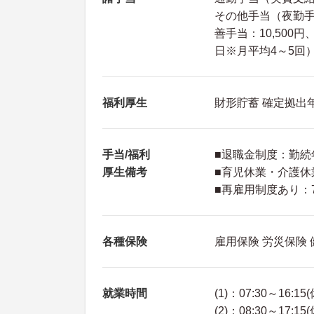
その他手当（夜勤手当
善手当：10,500円
日※月平均4～5回
福利厚生
財形貯蓄 確定拠出年
手当/福利
■退職金制度：勤続
厚生備考
■育児休業・介護休
■再雇用制度あり：
各種保険
雇用保険 労災保険
就業時間
(1)：07:30～16:15
(2)：08:30～17:15