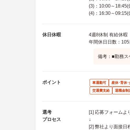
(3)：10:00～18:45
(4)：16:30～09:15
休日休暇
4週8休制 有給休暇
年間休日日数：105
備考：■勤務ス
ポイント
車通勤可
産休･育休
交通費支給
退職金制
選考
[1] 応募フォーム
プロセス
↓
[2] 弊社より面