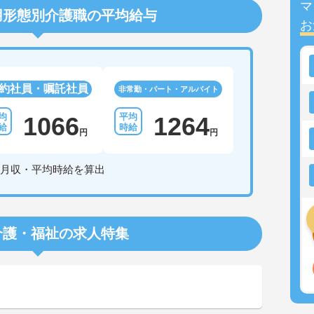
マ
用形態別介護職の平均給与
お
約社員・嘱託社員
非常勤・パート・アルバイト
1066
1264
円
円
月収・平均時給を算出
介護・福祉の求人特集