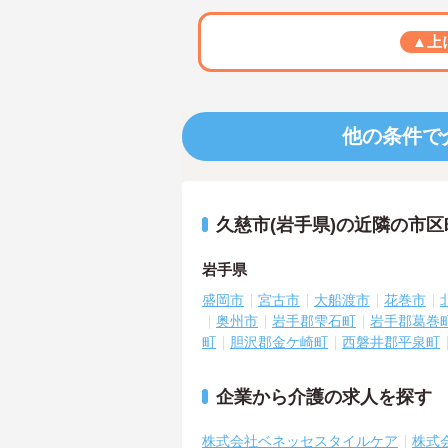
▲上
他の条件で
久慈市(岩手県)の近隣の市
岩手県
盛岡市
宮古市
大船渡市
花巻市
奥州市
岩手郡雫石町
岩手郡葛巻
町
胆沢郡金ケ崎町
西磐井郡平泉町
企業から介護の求人を探す
株式会社ベネッセスタイルケア
株式