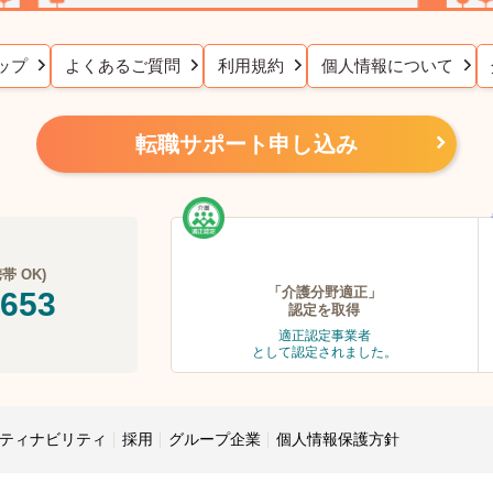
ップ
よくあるご質問
利用規約
個人情報について
転職サポート申し込み
 OK)
「介護分野適正」
-653
認定を取得
適正認定事業者
として認定されました。
ティナビリティ
採用
グループ企業
個人情報保護方針