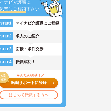
イナビ介護職に
気軽にご相談
下さい！
1
マイナビ介護職にご登録
STEP
2
求人のご紹介
STEP
3
面接・条件交渉
STEP
4
転職成功！
STEP
転職サポートに登録
はじめて転職する方へ