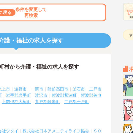
条件を変更して
に戻る
再検索
介護・福祉の求人を探す
区町村から介護・福祉の求人を探す
北上市
遠野市
一関市
陸前高田市
釜石市
二戸市
町
岩手郡岩手町
滝沢市
紫波郡紫波町
紫波郡矢巾
上閉伊郡大槌町
九戸郡軽米町
二戸郡一戸町
会社ツクイ
株式会社日本アメニティライフ協会
ＳＯ