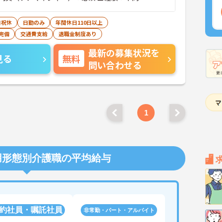
日祝休
日勤のみ
年間休日110日以上
完備
交通費支給
退職金制度あり
最新の募集状況を
見る
無料
問い合わせる
1
用形態別介護職の平均給与
約社員・嘱託社員
非常勤・パート・アルバイト