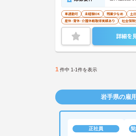
車通勤可
未経験OK
残業少なめ
土
産休･育休･介護休暇取得実績あり
社会保険
詳細を
1
件中 1-1件を表示
岩手県の雇
正社員
契