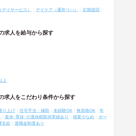
（デイサービス）
デイケア（通所リハ）
定期巡回
祉の求人を給与から探す
以上
祉の求人をこだわり条件から探す
借り上げ
住宅手当・補助
未経験OK
無資格OK
年
み
産休･育休･介護休暇取得実績あり
残業少なめ
ボー
費支給
退職金制度あり