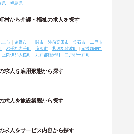
形県
福島県
区町村から介護・福祉の求人を探す
北上市
遠野市
一関市
陸前高田市
釜石市
二戸市
町
岩手郡岩手町
滝沢市
紫波郡紫波町
紫波郡矢巾
上閉伊郡大槌町
九戸郡軽米町
二戸郡一戸町
祉の求人を雇用形態から探す
祉の求人を施設業態から探す
祉の求人をサービス内容から探す