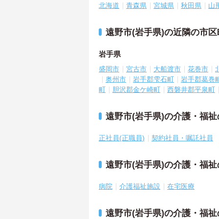
北海道
青森県
宮城県
秋田県
山
遠野市(岩手県)の近隣の市
岩手県
盛岡市
宮古市
大船渡市
花巻市
奥州市
岩手郡雫石町
岩手郡葛巻
町
胆沢郡金ケ崎町
西磐井郡平泉町
遠野市(岩手県)の介護・福
正社員(正職員)
契約社員・嘱託社員
遠野市(岩手県)の介護・福
病院
介護福祉施設
在宅医療
遠野市(岩手県)の介護・福