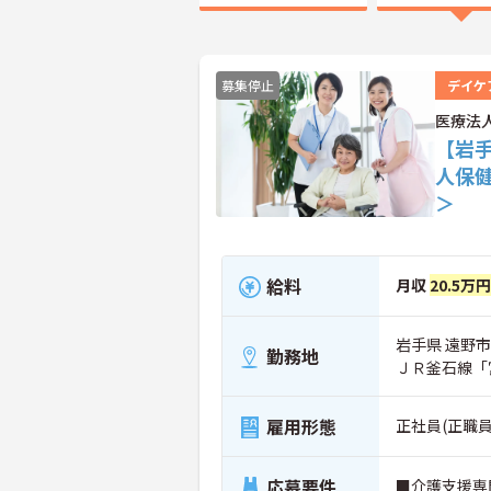
募集停止
デイケ
医療法
【岩
人保
＞
給料
月収
20.5万
岩手県 遠野市 
勤務地
ＪＲ釜石線「
雇用形態
正社員(正職員
応募要件
■介護支援専