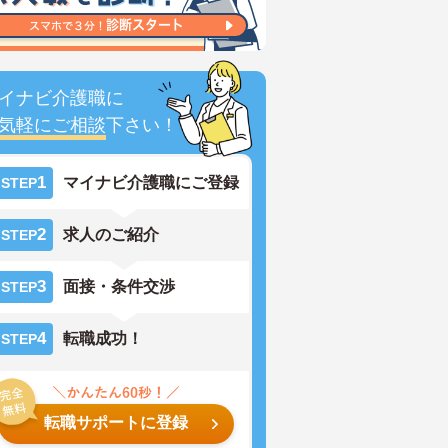
イナビ介護職に
気軽にご相談
下さい！
1
マイナビ介護職にご登録
STEP
2
求人のご紹介
STEP
3
面接・条件交渉
STEP
4
転職成功！
STEP
転職サポートに登録