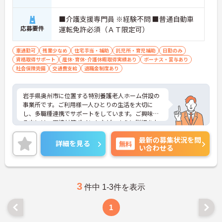
■介護支援専門員 ※経験不問 ■普通自動車
応募要件
運転免許必須（ＡＴ限定可）
車通勤可
残業少なめ
住宅手当・補助
託児所・育児補助
日勤のみ
資格取得サポート
産休･育休･介護休暇取得実績あり
ボーナス・賞与あり
社会保険完備
交通費支給
退職金制度あり
岩手県奥州市に位置する特別養護老人ホーム併設の
事業所です。ご利用様一人ひとりの生活を大切に
し、多職種連携でサポートをしています。ご興味あ
る方には、面接対策ポイントなど、さらに詳細をお
話しいたしますのでお気軽にご相談ください！
最新の募集状況を問
詳細を見る
無料
い合わせる
3
件中 1-3件を表示
1