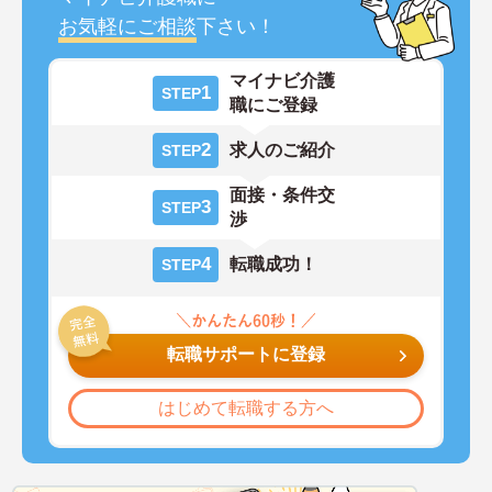
お気軽にご相談
下さい！
マイナビ介護
1
STEP
職にご登録
2
求人のご紹介
STEP
面接・条件交
3
STEP
渉
4
転職成功！
STEP
転職サポートに登録
はじめて転職する方へ