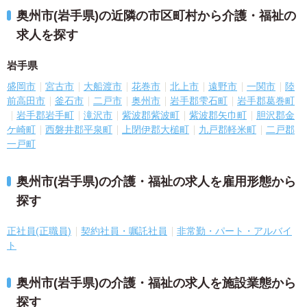
奥州市(岩手県)の近隣の市区町村から介護・福祉の
求人を探す
岩手県
盛岡市
宮古市
大船渡市
花巻市
北上市
遠野市
一関市
陸
前高田市
釜石市
二戸市
奥州市
岩手郡雫石町
岩手郡葛巻町
岩手郡岩手町
滝沢市
紫波郡紫波町
紫波郡矢巾町
胆沢郡金
ケ崎町
西磐井郡平泉町
上閉伊郡大槌町
九戸郡軽米町
二戸郡
一戸町
奥州市(岩手県)の介護・福祉の求人を雇用形態から
探す
正社員(正職員)
契約社員・嘱託社員
非常勤・パート・アルバイ
ト
奥州市(岩手県)の介護・福祉の求人を施設業態から
探す