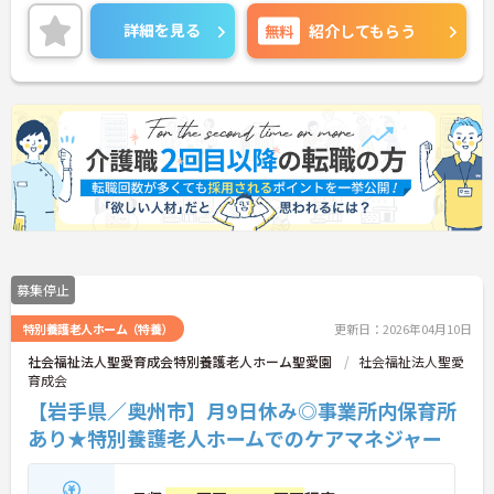
ご興味のある方はご面接のポイントお伝えしますの
でご気軽にお問合せください。
詳細を見る
無料
紹介してもらう
募集停止
特別養護老人ホーム（特養）
更新日：2026年04月10日
社会福祉法人聖愛育成会特別養護老人ホーム聖愛園
社会福祉法人聖愛
育成会
【岩手県／奥州市】月9日休み◎事業所内保育所
あり★特別養護老人ホームでのケアマネジャー