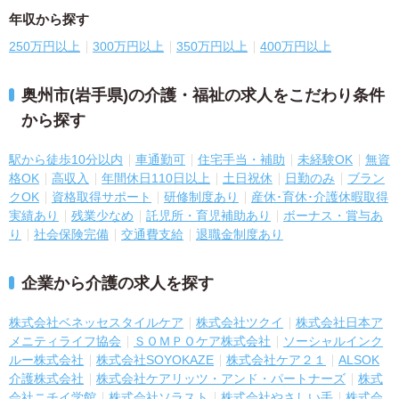
年収から探す
250万円以上
300万円以上
350万円以上
400万円以上
奥州市(岩手県)の介護・福祉の求人をこだわり条件
から探す
駅から徒歩10分以内
車通勤可
住宅手当・補助
未経験OK
無資
格OK
高収入
年間休日110日以上
土日祝休
日勤のみ
ブラン
クOK
資格取得サポート
研修制度あり
産休･育休･介護休暇取得
実績あり
残業少なめ
託児所・育児補助あり
ボーナス・賞与あ
り
社会保険完備
交通費支給
退職金制度あり
企業から介護の求人を探す
株式会社ベネッセスタイルケア
株式会社ツクイ
株式会社日本ア
メニティライフ協会
ＳＯＭＰＯケア株式会社
ソーシャルインク
ルー株式会社
株式会社SOYOKAZE
株式会社ケア２１
ALSOK
介護株式会社
株式会社ケアリッツ・アンド・パートナーズ
株式
会社ニチイ学館
株式会社ソラスト
株式会社やさしい手
株式会