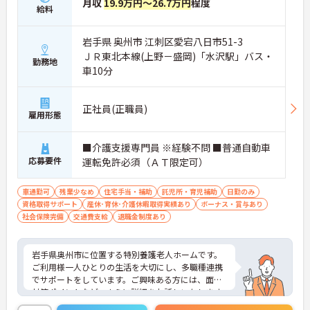
月収
19.9万円～26.7万円
程度
給料
岩手県 奥州市 江刺区愛宕八日市51-3
ＪＲ東北本線(上野－盛岡)「水沢駅」バス・
勤務地
車10分
正社員(正職員)
雇用形態
■介護支援専門員 ※経験不問 ■普通自動車
応募要件
運転免許必須（ＡＴ限定可）
車通勤可
残業少なめ
住宅手当・補助
託児所・育児補助
日勤のみ
資格取得サポート
産休･育休･介護休暇取得実績あり
ボーナス・賞与あり
社会保険完備
交通費支給
退職金制度あり
岩手県奥州市に位置する特別養護老人ホームです。
ご利用様一人ひとりの生活を大切にし、多職種連携
でサポートをしています。ご興味ある方には、面接
対策ポイントなど、さらに詳細をお話しいたします
のでお気軽にご相談ください！