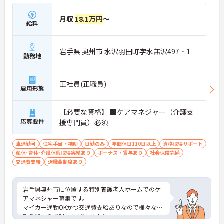
月収
18.1万円
～
給料
岩手県 奥州市 水沢羽田町字水無沢497‐1
勤務地
正社員(正職員)
雇用形態
【必要な資格】 ■ケアマネジャー（介護支
応募要件
援専門員）必須
車通勤可
住宅手当・補助
日勤のみ
年間休日110日以上
資格取得サポート
産休･育休･介護休暇取得実績あり
ボーナス・賞与あり
社会保険完備
交通費支給
退職金制度あり
岩手県奥州市に位置する特別養護老人ホームでのケ
アマネジャー募集です。
マイカー通勤OKかつ交通費支給ありなので様々な通
勤手段から検討いただけます♪