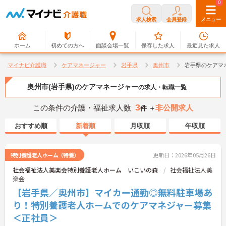
0
0
求人検索
会員登録
メニュー
ホーム
初めての方へ
面談会場一覧
保存した求人
最近見た求人
マイナビ介護職
ケアマネージャー
岩手県
奥州市
岩手県のケアマ
奥州市(岩手県)のケアマネージャー
の求人・転職一覧
3
この条件の介護・福祉求人数
非公開求人
件 ＋
おすすめ順
新着順
月収順
年収順
特別養護老人ホーム（特養）
更新日：2026年05月26日
社会福祉法人美楽会特別養護老人ホーム いこいの森
社会福祉法人美
楽会
【岩手県／奥州市】マイカー通勤◎無料駐車場あ
り！特別養護老人ホームでのケアマネジャー募集
＜正社員＞