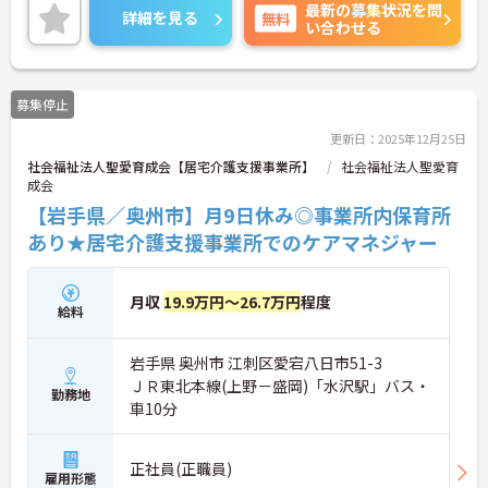
最新の募集状況を問
詳細を見る
無料
い合わせる
募集停止
更新日：2025年12月25日
社会福祉法人聖愛育成会【居宅介護支援事業所】
社会福祉法人聖愛育
成会
【岩手県／奥州市】月9日休み◎事業所内保育所
あり★居宅介護支援事業所でのケアマネジャー
月収
19.9万円～26.7万円
程度
給料
岩手県 奥州市 江刺区愛宕八日市51-3
ＪＲ東北本線(上野－盛岡)「水沢駅」バス・
勤務地
車10分
正社員(正職員)
雇用形態