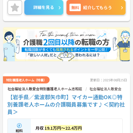
また、昇給と賞与があり、あなたの頑張りがしっか
詳細を見る
無料
紹介してもらう
り評価され、やりがいを持ってお仕事ができます！
ご興味ある方は面接ポイントをお伝えしますので、
お気軽にご連絡ください。
特別養護老人ホーム（特養）
更新日：2025年08月25日
社会福祉法人敬愛会特別養護老人ホーム志和荘
社会福祉法人敬愛会
【岩手県／紫波郡矢巾町】マイカー通勤OK◎特
別養護老人ホームの介護職員募集です♪＜契約社
員＞
月収
19.1万円～22.4万円
給料