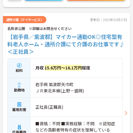
お気軽にお問い合わせください♪
通所介護（デイサービス）
更新日：2025年02月27日
名称非公開 ※詳細はお問合せください
【岩手県／紫波郡】マイカー通勤OK◎住宅型有
料老人ホーム・通所介護にて介護のお仕事です♪
＜正社員＞
月収
15.6万円～16.1万円
程度
給料
岩手県 紫波郡矢巾町
勤務地
ＪＲ東北本線(上野－盛岡)
正社員(正職員)
雇用形態
■資格：不問 ■実務経験：不問 ※認知症
などの高齢者特有の症状を理解している
応募要件