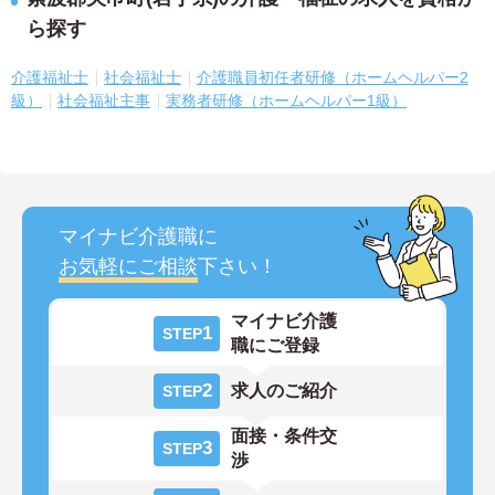
ら探す
介護福祉士
社会福祉士
介護職員初任者研修（ホームヘルパー2
級）
社会福祉主事
実務者研修（ホームヘルパー1級）
マイナビ介護職に
お気軽にご相談
下さい！
マイナビ介護
1
STEP
職にご登録
2
求人のご紹介
STEP
面接・条件交
3
STEP
渉