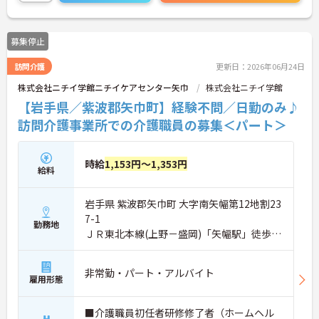
募集停止
訪問介護
更新日：2026年06月24日
株式会社ニチイ学館ニチイケアセンター矢巾
株式会社ニチイ学館
【岩手県／紫波郡矢巾町】経験不問／日勤のみ♪
訪問介護事業所での介護職員の募集＜パート＞
時給
1,153円～1,353円
給料
岩手県 紫波郡矢巾町 大字南矢幅第12地割23
7-1
勤務地
ＪＲ東北本線(上野－盛岡)「矢幅駅」徒歩8
分
非常勤・パート・アルバイト
雇用形態
■介護職員初任者研修修了者（ホームヘル