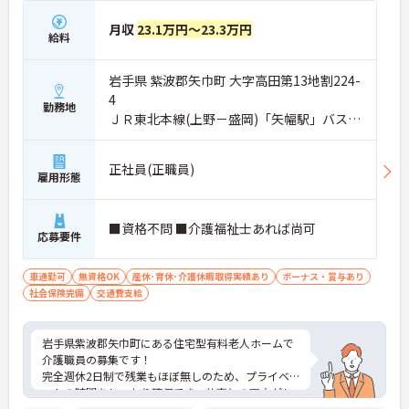
月収
23.1万円～23.3万円
給料
岩手県 紫波郡矢巾町 大字高田第13地割224-
4
勤務地
ＪＲ東北本線(上野－盛岡)「矢幅駅」バス・
車5分
正社員(正職員)
雇用形態
■資格不問 ■介護福祉士あれば尚可
応募要件
車通勤可
無資格OK
産休･育休･介護休暇取得実績あり
ボーナス・賞与あり
社会保険完備
交通費支給
岩手県紫波郡矢巾町にある住宅型有料老人ホームで
介護職員の募集です！
完全週休2日制で残業もほぼ無しのため、プライベ
ートの時間をしっかり確保でき、仕事との両立がし
やすい職場です◎