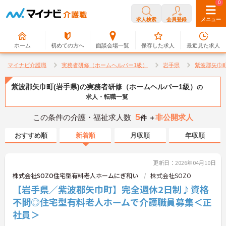
0
0
求人検索
会員登録
メニュー
ホーム
初めての方へ
面談会場一覧
保存した求人
最近見た求人
マイナビ介護職
実務者研修（ホームヘルパー1級）
岩手県
紫波郡矢巾
紫波郡矢巾町(岩手県)の実務者研修（ホームヘルパー1級）
の
求人・転職一覧
5
この条件の介護・福祉求人数
非公開求人
件 ＋
おすすめ順
新着順
月収順
年収順
更新日：2026年04月10日
株式会社SOZO住宅型有料老人ホームにぎ和い
株式会社SOZO
【岩手県／紫波郡矢巾町】完全週休2日制♪資格
不問◎住宅型有料老人ホームで介護職員募集＜正
社員＞