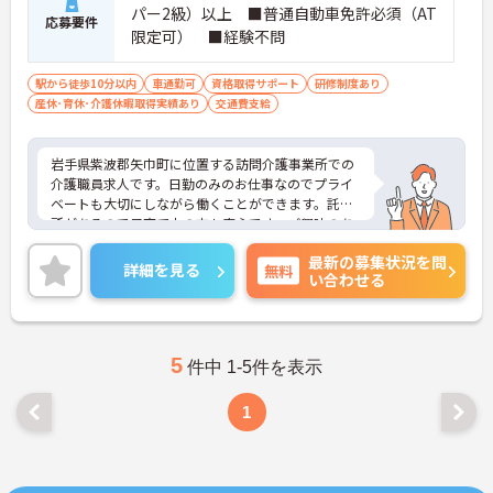
パー2級）以上 ■普通自動車免許必須（AT
応募要件
限定可） ■経験不問
駅から徒歩10分以内
車通勤可
資格取得サポート
研修制度あり
産休･育休･介護休暇取得実績あり
交通費支給
岩手県紫波郡矢巾町に位置する訪問介護事業所での
介護職員求人です。日勤のみのお仕事なのでプライ
ベートも大切にしながら働くことができます。託児
所があるので子育て中の方も安心です。ご興味のあ
る方には、面接対策ポイント等、さらに詳細をお話
最新の募集状況を問
ししますのでお気軽にご相談ください！
詳細を見る
無料
い合わせる
5
件中 1-5件を表示
1