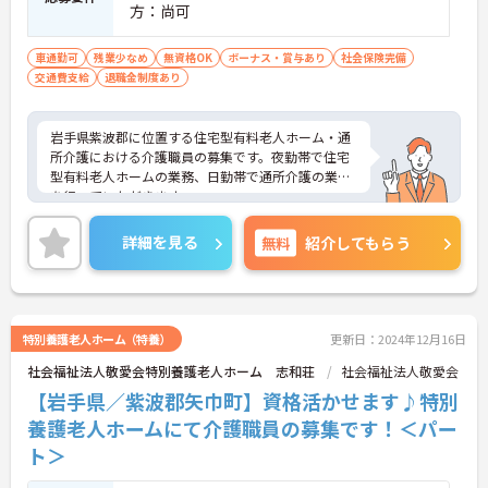
方：尚可
車通勤可
残業少なめ
無資格OK
ボーナス・賞与あり
社会保険完備
交通費支給
退職金制度あり
岩手県紫波郡に位置する住宅型有料老人ホーム・通
所介護における介護職員の募集です。夜勤帯で住宅
型有料老人ホームの業務、日勤帯で通所介護の業務
を行っていただきます。
残業は基本ないので、ワークライフバランスを保ち
ながらご勤務いただけます。また、マイカー通勤が
詳細を見る
無料
紹介してもらう
可能なので、通勤が苦になりません。無料駐車場を
完備している事業所です。
ご興味のある方には、面接対策ポイントなど、さら
に詳細をお話しいたしますのでお気軽にご相談くだ
さい！
特別養護老人ホーム（特養）
更新日：2024年12月16日
社会福祉法人敬愛会特別養護老人ホーム 志和荘
社会福祉法人敬愛会
【岩手県／紫波郡矢巾町】資格活かせます♪特別
養護老人ホームにて介護職員の募集です！＜パー
ト＞