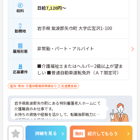
日給
7,120円
～
給料
岩手県 紫波郡矢巾町 大字広宮沢1-100
勤務地
非常勤・パート・アルバイト
雇用形態
■介護福祉士またはヘルパー2級以上が望ま
応募要件
しい ■普通自動車運転免許（ＡＴ限定可）
産休･育休･介護休暇取得実績あり
交通費支給
岩手県紫波郡矢巾町にある特別養護老人ホームにて
介護職員のお仕事です。
お持ちの資格や経験を活かして、転職後即戦力とし
て活躍できる環境があります。
ご興味ある方には、面接対策ポイントなど、さらに
詳細をお話しいたしますのでお気軽にご相談くださ
詳細を見る
無料
紹介してもらう
い。