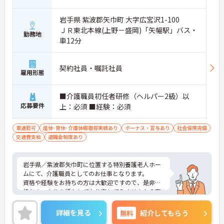
岩手県 紫波郡矢巾町 大字広宮沢1-100
ＪＲ東北本線(上野－盛岡)「矢幅駅」バス・
勤務地
車12分
契約社員・嘱託社員
雇用形態
■介護職員初任者研修（ヘルパー2級）以
応募要件
上：必須 ■経験：必須
車通勤可
産休･育休･介護休暇取得実績あり
ボーナス・賞与あり
社会保険完備
交通費支給
退職金制度あり
岩手県／紫波郡矢巾町に位置する特別養護老人ホー
ムにて、介護職員としてのお仕事となります。
資格や経験をお持ちの方は大歓迎ですので、是非お
持ちのスキルを活かしてお仕事してみませんか？夜
勤手当や扶養手当、資格手当など充実しておりま
す！
詳細を見る
無料
紹介してもらう
ご興味ある方は面接ポイントをお伝えしますので、