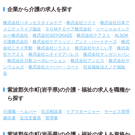
企業から介護の求人を探す
株式会社ベネッセスタイルケア
株式会社ツクイ
株式会社日本ア
メニティライフ協会
ＳＯＭＰＯケア株式会社
ソーシャルインク
ルー株式会社
株式会社SOYOKAZE
株式会社ケア２１
ALSOK
介護株式会社
株式会社ケアリッツ・アンド・パートナーズ
株式
会社ニチイ学館
株式会社ソラスト
株式会社やさしい手
株式会
社ケア２１
株式会社ニチイケアパレス
株式会社サンガジャパン
株式会社川島コーポレーション
株式会社アンビス
株式会社サ
ンウェルズ
株式会社スーパー・コート
社会福祉法人ノテ福祉
会
紫波郡矢巾町(岩手県)の介護・福祉の求人を職種か
ら探す
介護職・ヘルパー
生活相談員
ケアマネージャー
サービス管理
責任者
生活支援員
管理者
紫波郡矢巾町(岩手県)の介護・福祉の求人を資格か