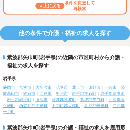
条件を変更して
▲上に戻る
再検索
他の条件で介護・福祉の求人を探す
紫波郡矢巾町(岩手県)の近隣の市区町村から介護・
福祉の求人を探す
岩手県
盛岡市
宮古市
大船渡市
花巻市
北上市
遠野市
一関市
陸
前高田市
釜石市
二戸市
奥州市
岩手郡雫石町
岩手郡葛巻町
岩手郡岩手町
滝沢市
紫波郡紫波町
紫波郡矢巾町
胆沢郡金
ケ崎町
西磐井郡平泉町
上閉伊郡大槌町
九戸郡軽米町
二戸郡
一戸町
紫波郡矢巾町(岩手県)の介護・福祉の求人を雇用形