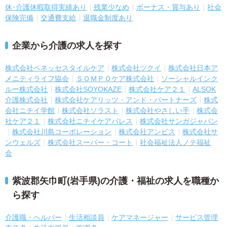
休･介護休暇取得実績あり
残業少なめ
ボーナス・賞与あり
社会
保険完備
交通費支給
退職金制度あり
企業から介護の求人を探す
株式会社ベネッセスタイルケア
株式会社ツクイ
株式会社日本ア
メニティライフ協会
ＳＯＭＰＯケア株式会社
ソーシャルインク
ルー株式会社
株式会社SOYOKAZE
株式会社ケア２１
ALSOK
介護株式会社
株式会社ケアリッツ・アンド・パートナーズ
株式
会社ニチイ学館
株式会社ソラスト
株式会社やさしい手
株式会
社ケア２１
株式会社ニチイケアパレス
株式会社サンガジャパン
株式会社川島コーポレーション
株式会社アンビス
株式会社サ
ンウェルズ
株式会社スーパー・コート
社会福祉法人ノテ福祉
会
紫波郡矢巾町(岩手県)の介護・福祉の求人を職種か
ら探す
介護職・ヘルパー
生活相談員
ケアマネージャー
サービス管理