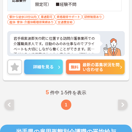
応募要件
限定可） ■経験不問
駅から徒歩10分以内
車通勤可
資格取得サポート
研修制度あり
産休･育休･介護休暇取得実績あり
交通費支給
岩手県紫波郡矢巾町に位置する訪問介護事業所での
介護職員求人です。日勤のみのお仕事なのでプライ
ベートも大切にしながら働くことができます。託児
所があるので子育て中の方も安心です。ご興味のあ
る方には、面接対策ポイント等、さらに詳細をお話
最新の募集状況を問
ししますのでお気軽にご相談ください！
詳細を見る
無料
い合わせる
5
件中 1-5件を表示
1
岩手県の雇用形態別介護職の平均給与