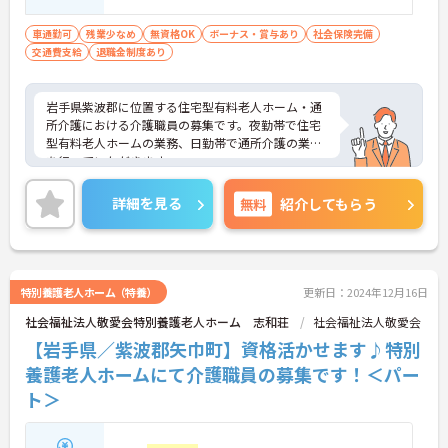
車通勤可
残業少なめ
無資格OK
ボーナス・賞与あり
社会保険完備
交通費支給
退職金制度あり
岩手県紫波郡に位置する住宅型有料老人ホーム・通
所介護における介護職員の募集です。夜勤帯で住宅
型有料老人ホームの業務、日勤帯で通所介護の業務
を行っていただきます。
残業は基本ないので、ワークライフバランスを保ち
ながらご勤務いただけます。また、マイカー通勤が
詳細を見る
無料
紹介してもらう
可能なので、通勤が苦になりません。無料駐車場を
完備している事業所です。
ご興味のある方には、面接対策ポイントなど、さら
に詳細をお話しいたしますのでお気軽にご相談くだ
さい！
特別養護老人ホーム（特養）
更新日：2024年12月16日
社会福祉法人敬愛会特別養護老人ホーム 志和荘
社会福祉法人敬愛会
【岩手県／紫波郡矢巾町】資格活かせます♪特別
養護老人ホームにて介護職員の募集です！＜パー
ト＞