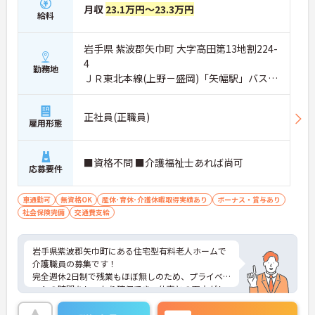
月収
23.1万円～23.3万円
給料
岩手県 紫波郡矢巾町 大字高田第13地割224-
4
勤務地
ＪＲ東北本線(上野－盛岡)「矢幅駅」バス・
車5分
正社員(正職員)
雇用形態
■資格不問 ■介護福祉士あれば尚可
応募要件
車通勤可
無資格OK
産休･育休･介護休暇取得実績あり
ボーナス・賞与あり
社会保険完備
交通費支給
岩手県紫波郡矢巾町にある住宅型有料老人ホームで
介護職員の募集です！
完全週休2日制で残業もほぼ無しのため、プライベ
ートの時間をしっかり確保でき、仕事との両立がし
やすい職場です◎
また、昇給と賞与があり、あなたの頑張りがしっか