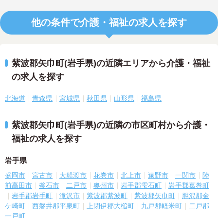
他の条件で介護・福祉の求人を探す
紫波郡矢巾町(岩手県)の近隣エリアから介護・福祉
の求人を探す
北海道
青森県
宮城県
秋田県
山形県
福島県
紫波郡矢巾町(岩手県)の近隣の市区町村から介護・
福祉の求人を探す
岩手県
盛岡市
宮古市
大船渡市
花巻市
北上市
遠野市
一関市
陸
前高田市
釜石市
二戸市
奥州市
岩手郡雫石町
岩手郡葛巻町
岩手郡岩手町
滝沢市
紫波郡紫波町
紫波郡矢巾町
胆沢郡金
ケ崎町
西磐井郡平泉町
上閉伊郡大槌町
九戸郡軽米町
二戸郡
一戸町