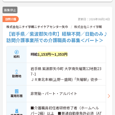
募集停止
訪問介護
更新日：2026年06月24日
株式会社ニチイ学館ニチイケアセンター矢巾
株式会社ニチイ学館
【岩手県／紫波郡矢巾町】経験不問／日勤のみ♪
訪問介護事業所での介護職員の募集＜パート＞
時給
1,153円～1,353円
給料
岩手県 紫波郡矢巾町 大字南矢幅第12地割23
7-1
勤務地
ＪＲ東北本線(上野－盛岡)「矢幅駅」徒歩8
分
非常勤・パート・アルバイト
雇用形態
■介護職員初任者研修修了者（ホームヘル
パー2級）以上 ■普通自動車免許必須（AT