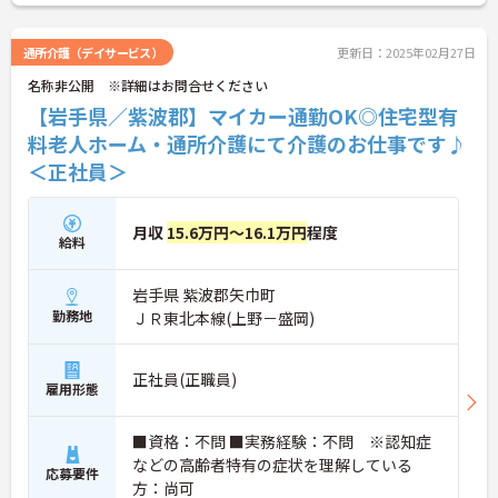
通所介護（デイサービス）
更新日：2025年02月27日
名称非公開 ※詳細はお問合せください
【岩手県／紫波郡】マイカー通勤OK◎住宅型有
料老人ホーム・通所介護にて介護のお仕事です♪
＜正社員＞
月収
15.6万円～16.1万円
程度
給料
岩手県 紫波郡矢巾町
勤務地
ＪＲ東北本線(上野－盛岡)
正社員(正職員)
雇用形態
■資格：不問 ■実務経験：不問 ※認知症
などの高齢者特有の症状を理解している
応募要件
方：尚可