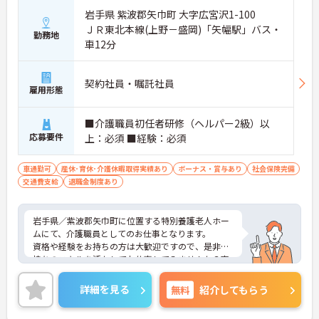
岩手県 紫波郡矢巾町 大字広宮沢1-100
ＪＲ東北本線(上野－盛岡)「矢幅駅」バス・
勤務地
車12分
契約社員・嘱託社員
雇用形態
■介護職員初任者研修（ヘルパー2級）以
応募要件
上：必須 ■経験：必須
車通勤可
産休･育休･介護休暇取得実績あり
ボーナス・賞与あり
社会保険完備
交通費支給
退職金制度あり
岩手県／紫波郡矢巾町に位置する特別養護老人ホー
ムにて、介護職員としてのお仕事となります。
資格や経験をお持ちの方は大歓迎ですので、是非お
持ちのスキルを活かしてお仕事してみませんか？夜
勤手当や扶養手当、資格手当など充実しておりま
す！
詳細を見る
無料
紹介してもらう
ご興味ある方は面接ポイントをお伝えしますので、
お気軽にお問い合わせください♪