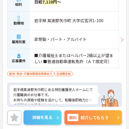
日給
7,120円
～
給料
岩手県 紫波郡矢巾町 大字広宮沢1-100
勤務地
非常勤・パート・アルバイト
雇用形態
■介護福祉士またはヘルパー2級以上が望ま
応募要件
しい ■普通自動車運転免許（ＡＴ限定可）
産休･育休･介護休暇取得実績あり
交通費支給
岩手県紫波郡矢巾町にある特別養護老人ホームにて
介護職員のお仕事です。
お持ちの資格や経験を活かして、転職後即戦力とし
て活躍できる環境があります。
ご興味ある方には、面接対策ポイントなど、さらに
詳細をお話しいたしますのでお気軽にご相談くださ
詳細を見る
無料
紹介してもらう
い。