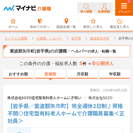
0
0
求人検索
会員登録
メニュー
ホーム
初めての方へ
面談会場一覧
保存した求人
最近見た求人
マイナビ介護職
介護職・ヘルパー
岩手県
紫波郡矢巾町
岩手県の
紫波郡矢巾町(岩手県)の介護職・ヘルパー
の求人・転職一覧
5
この条件の介護・福祉求人数
非公開求人
件 ＋
おすすめ順
新着順
月収順
年収順
更新日：2026年04月10日
株式会社SOZO住宅型有料老人ホームにぎ和い
株式会社SOZO
【岩手県／紫波郡矢巾町】完全週休2日制♪資格
不問◎住宅型有料老人ホームで介護職員募集＜正
社員＞