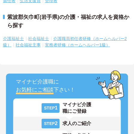
責任者
生活支援員
管理者
紫波郡矢巾町(岩手県)の介護・福祉の求人を資格か
ら探す
介護福祉士
社会福祉士
介護職員初任者研修（ホームヘルパー2
級）
社会福祉主事
実務者研修（ホームヘルパー1級）
マイナビ介護職に
お気軽にご相談
下さい！
マイナビ介護
1
STEP
職にご登録
2
求人のご紹介
STEP