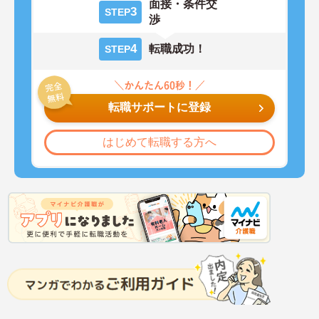
面接・条件交
3
STEP
渉
4
転職成功！
STEP
転職サポートに登録
はじめて転職する方へ