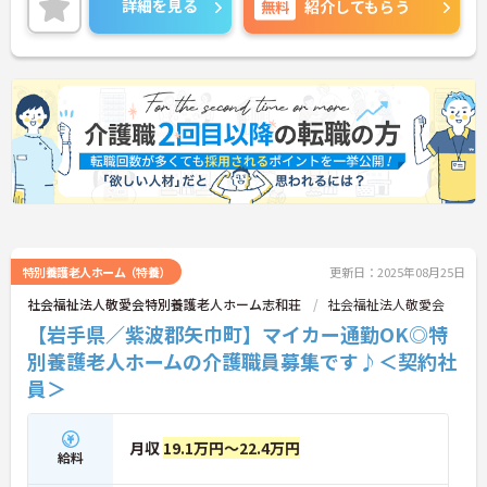
詳細を見る
無料
紹介してもらう
り評価され、やりがいを持ってお仕事ができます！
ご興味ある方は面接ポイントをお伝えしますので、
お気軽にご連絡ください。
特別養護老人ホーム（特養）
更新日：2025年08月25日
社会福祉法人敬愛会特別養護老人ホーム志和荘
社会福祉法人敬愛会
【岩手県／紫波郡矢巾町】マイカー通勤OK◎特
別養護老人ホームの介護職員募集です♪＜契約社
員＞
月収
19.1万円～22.4万円
給料