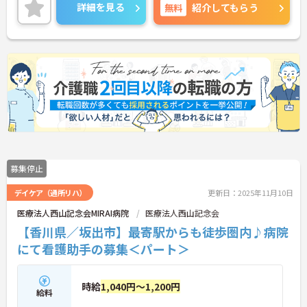
詳細を見る
無料
紹介してもらう
日勤帯のみのお仕事ですので、ご家庭をお持ちの方
も働きやすい勤務時間でオススメです！
ご興味をお持ちの方はお気軽にお問い合わせくださ
い。
募集停止
デイケア（通所リハ）
更新日：2025年11月10日
医療法人西山記念会MIRAI病院
医療法人西山記念会
【香川県／坂出市】最寄駅からも徒歩圏内♪病院
にて看護助手の募集＜パート＞
時給
1,040円～1,200円
給料