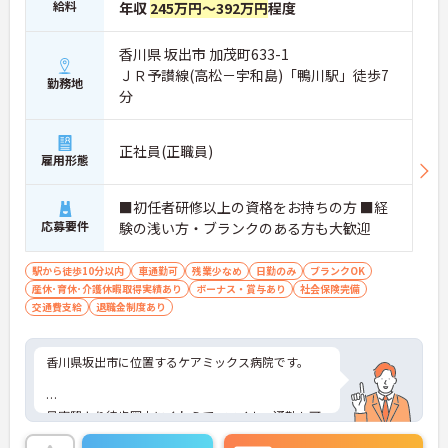
給料
年収
245万円～392万円
程度
香川県 坂出市 加茂町633-1
ＪＲ予讃線(高松－宇和島)「鴨川駅」徒歩7
勤務地
分
正社員(正職員)
雇用形態
■初任者研修以上の資格をお持ちの方 ■経
応募要件
験の浅い方・ブランクのある方も大歓迎
駅から徒歩10分以内
車通勤可
残業少なめ
日勤のみ
ブランクOK
産休･育休･介護休暇取得実績あり
ボーナス・賞与あり
社会保険完備
交通費支給
退職金制度あり
香川県坂出市に位置するケアミックス病院です。
最寄駅より徒歩圏内にくわえて、マイカー通勤も可
能と通勤も便利です。