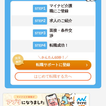
マイナビ介護
1
STEP
職にご登録
2
求人のご紹介
STEP
面接・条件交
3
STEP
渉
4
転職成功！
STEP
転職サポートに登録
はじめて転職する方へ