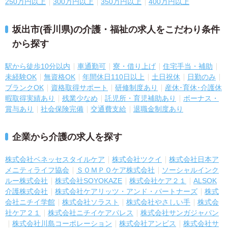
250万円以上
300万円以上
350万円以上
400万円以上
坂出市(香川県)の介護・福祉の求人をこだわり条件
から探す
駅から徒歩10分以内
車通勤可
寮・借り上げ
住宅手当・補助
未経験OK
無資格OK
年間休日110日以上
土日祝休
日勤のみ
ブランクOK
資格取得サポート
研修制度あり
産休･育休･介護休
暇取得実績あり
残業少なめ
託児所・育児補助あり
ボーナス・
賞与あり
社会保険完備
交通費支給
退職金制度あり
企業から介護の求人を探す
株式会社ベネッセスタイルケア
株式会社ツクイ
株式会社日本ア
メニティライフ協会
ＳＯＭＰＯケア株式会社
ソーシャルインク
ルー株式会社
株式会社SOYOKAZE
株式会社ケア２１
ALSOK
介護株式会社
株式会社ケアリッツ・アンド・パートナーズ
株式
会社ニチイ学館
株式会社ソラスト
株式会社やさしい手
株式会
社ケア２１
株式会社ニチイケアパレス
株式会社サンガジャパン
株式会社川島コーポレーション
株式会社アンビス
株式会社サ