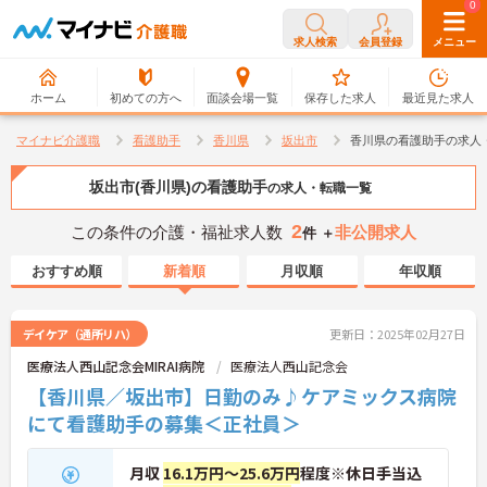
0
0
求人検索
会員登録
メニュー
ホーム
初めての方へ
面談会場一覧
保存した求人
最近見た求人
マイナビ介護職
看護助手
香川県
坂出市
香川県の看護助手の求人
坂出市(香川県)の看護助手
の求人・転職一覧
2
この条件の介護・福祉求人数
非公開求人
件 ＋
おすすめ順
新着順
月収順
年収順
デイケア（通所リハ）
更新日：2025年02月27日
医療法人西山記念会MIRAI病院
医療法人西山記念会
【香川県／坂出市】日勤のみ♪ケアミックス病院
にて看護助手の募集＜正社員＞
月収
16.1万円～25.6万円
程度※休日手当込