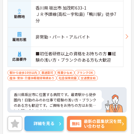
香川県 坂出市 加茂町633-1
ＪＲ予讃線(高松－宇和島)「鴨川駅」徒歩7
勤務地
分
非常勤・パート・アルバイト
雇用形態
■初任者研修以上の資格をお持ちの方 ■経
応募要件
験の浅い方・ブランクのある方も大歓迎
駅から徒歩10分以内
車通勤可
残業少なめ
ブランクOK
産休･育休･介護休暇取得実績あり
社会保険完備
交通費支給
香川県坂出市に位置する病院です。最寄駅から徒歩
圏内！日勤のみのお仕事で経験の浅い方・ブランク
のある方も歓迎です。ご興味をお持ちの方はお気軽
にお問い合わせください。
最新の募集状況を問
詳細を見る
無料
い合わせる