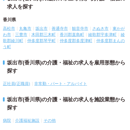
求人を探す
香川県
高松市
丸亀市
坂出市
善通寺市
観音寺市
さぬき市
東かが
わ市
三豊市
木田郡三木町
香川郡直島町
綾歌郡宇多津町
綾
歌郡綾川町
仲多度郡琴平町
仲多度郡多度津町
仲多度郡まんの
う町
坂出市(香川県)の介護・福祉の求人を雇用形態から
探す
正社員(正職員)
非常勤・パート・アルバイト
坂出市(香川県)の介護・福祉の求人を施設業態から
探す
病院
介護福祉施設
その他