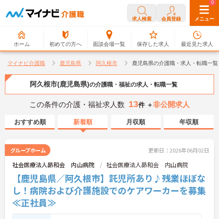
0
0
求人検索
会員登録
メニュー
ホーム
初めての方へ
面談会場一覧
保存した求人
最近見た求人
マイナビ介護職
鹿児島県
阿久根市
鹿児島県の介護職・求人・転職一覧
阿久根市(鹿児島県)
の介護職・福祉の求人・転職一覧
13
この条件の介護・福祉求人数
非公開求人
件 ＋
おすすめ順
新着順
月収順
年収順
グループホーム
更新日：2026年06月02日
社会医療法人昴和会 内山病院
社会医療法人昴和会 内山病院
【鹿児島県／阿久根市】託児所あり♪残業ほぼな
し！病院および介護施設でのケアワーカーを募集
≪正社員≫