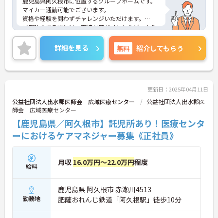
鹿児島県阿久根市に位置するグループホームです。
マイカー通勤可能でございます。
資格や経験を問わずチャレンジいただけます。
ご興味のある方には、面接対策ポイントなど、さら
に詳細をお話しいたしますのでお気軽にご相談くだ
さい！
詳細を見る
無料
紹介してもらう
更新日：2025年04月11日
公益社団法人出水郡医師会 広域医療センター
公益社団法人出水郡医
師会 広域医療センター
【鹿児島県／阿久根市】託児所あり！医療センタ
ーにおけるケアマネジャー募集《正社員》
月収
16.0万円～22.0万円
程度
給料
鹿児島県 阿久根市 赤瀬川4513
勤務地
肥薩おれんじ鉄道「阿久根駅」徒歩10分