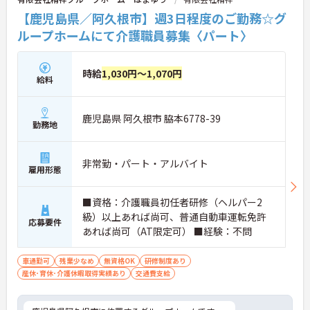
【鹿児島県／阿久根市】週3日程度のご勤務☆グ
ループホームにて介護職員募集〈パート〉
時給
1,030円～1,070円
給料
鹿児島県 阿久根市 脇本6778-39
勤務地
非常勤・パート・アルバイト
雇用形態
■資格：介護職員初任者研修（ヘルパー2
級）以上あれば尚可、普通自動車運転免許
応募要件
あれば尚可（AT限定可） ■経験：不問
車通勤可
残業少なめ
無資格OK
研修制度あり
産休･育休･介護休暇取得実績あり
交通費支給