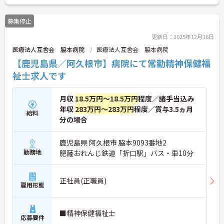
募集停止
更新日：2025年12月16日
医療法人互舎会 脇本病院
医療法人互舎会 脇本病院
【鹿児島県／阿久根市】病院にて常勤精神保健福
祉士求人です
月収
18.5万円～18.5万円
程度／諸手当込み
年収
283万円～283万円
程度／賞与3.5ヵ月
給料
分の場合
鹿児島県 阿久根市 脇本9093番地2
勤務地
肥薩おれんじ鉄道「折口駅」バス・車10分
正社員(正職員)
雇用形態
■精神保健福祉士
応募要件