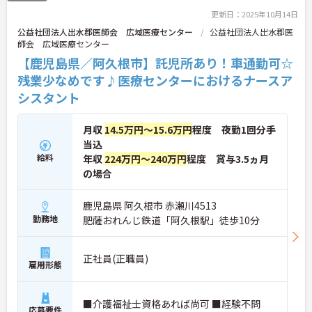
更新日：2025年10月14日
公益社団法人出水郡医師会 広域医療センター
公益社団法人出水郡医
師会 広域医療センター
【鹿児島県／阿久根市】託児所あり！車通勤可☆
残業少なめです♪医療センターにおけるナースア
シスタント
月収
14.5万円～15.6万円
程度 夜勤1回分手
当込
給料
年収
224万円～240万円
程度 賞与3.5ヵ月
の場合
鹿児島県 阿久根市 赤瀬川4513
勤務地
肥薩おれんじ鉄道「阿久根駅」徒歩10分
正社員(正職員)
雇用形態
■介護福祉士資格あれば尚可 ■経験不問
応募要件