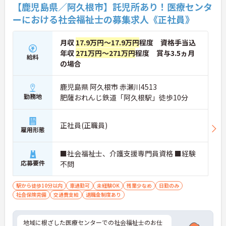
【鹿児島県／阿久根市】託児所あり！医療センタ
ーにおける社会福祉士の募集求人《正社員》
月収
17.9万円～17.9万円
程度 資格手当込
年収
271万円～271万円
程度 賞与3.5ヵ月
給料
の場合
鹿児島県 阿久根市 赤瀬川4513
勤務地
肥薩おれんじ鉄道「阿久根駅」徒歩10分
正社員(正職員)
雇用形態
■社会福祉士、介護支援専門員資格 ■経験
応募要件
不問
駅から徒歩10分以内
車通勤可
未経験OK
残業少なめ
日勤のみ
社会保険完備
交通費支給
退職金制度あり
地域に根ざした医療センターでの社会福祉士のお仕