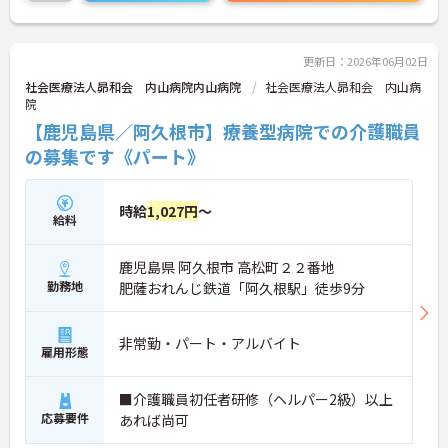
ご興味ある方には、面接対策ポイントなど、さらに
詳細をお話しいたしますのでお気軽にご相談くださ
い！
更新日：2026年06月02日
社会医療法人昴和会 内山病院内山病院
社会医療法人昴和会 内山病
院
【鹿児島県／阿久根市】療養型病院での介護職員
の募集です《パート》
時給
1,027円
～
給料
鹿児島県 阿久根市 高松町２２番地
勤務地
肥薩おれんじ鉄道「阿久根駅」徒歩9分
非常勤・パート・アルバイト
雇用形態
■介護職員初任者研修（ヘルパー2級）以上
応募要件
あれば尚可