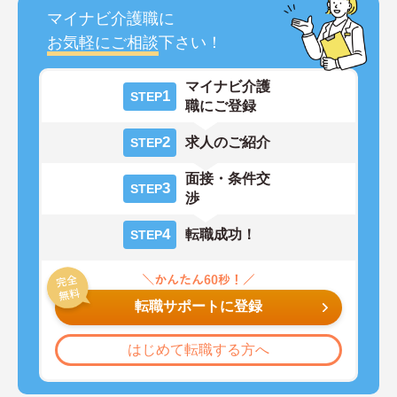
マイナビ介護職に
お気軽にご相談
下さい！
マイナビ介護
1
STEP
職にご登録
2
求人のご紹介
STEP
面接・条件交
3
STEP
渉
4
転職成功！
STEP
転職サポートに登録
はじめて転職する方へ