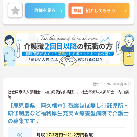
ご興味ある方には、面接対策ポイントなど、詳細を
お話しいたしますのでお気軽にご相談ください。
詳細を見る
無料
紹介してもらう
更新日：2026年06月02日
社会医療法人昴和会 内山病院内山病院
社会医療法人昴和会 内山病
院
【鹿児島県／阿久根市】残業ほぼ無し◎託児所・
研修制度など福利厚生充実★療養型病院で介護士
の募集です♪
月収
17.3万円～21.2万円
程度