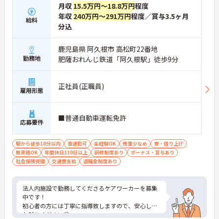
月収
15.5万円～18.8万円
程度
年収
240万円～291万円
程度／賞与3.5ヶ月
給料
分込
鹿児島県 阿久根市 高松町22番地
勤務地
肥薩おれんじ鉄道「阿久根駅」徒歩9分
正社員(正職員)
雇用形態
■普通自動車運転免許
応募要件
駅から徒歩10分以内
車通勤可
未経験OK
残業少なめ
寮・借り上げ
無資格OK
年間休日110日以上
研修制度あり
ボーナス・賞与あり
社会保険完備
交通費支給
退職金制度あり
法人内施設で勤務してくださるケアワーカーを募集
中です！
初心者の方には丁寧に指導致しますので、安心して
お越しください◎