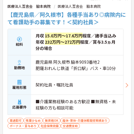
医療法人互舎会 脇本病院
医療法人互舎会 脇本病院
【鹿児島県／阿久根市】各種手当あり◎病院内に
て看護助手の募集です！＜契約社員＞
月収
15.0万円～17.6万円
程度／諸手当込み
年収
232万円～272万円
程度／賞与3.5ヵ月
給料
分の場合
鹿児島県 阿久根市 脇本9093番地2
勤務地
肥薩おれんじ鉄道「折口駅」バス・車10分
契約社員・嘱託社員
雇用形態
■介護業務経験のある方歓迎 ■無資格・未
応募要件
経験の方も相談可能
車通勤可
残業少なめ
無資格OK
産休･育休･介護休暇取得実績あり
ボーナス・賞与あり
社会保険完備
交通費支給