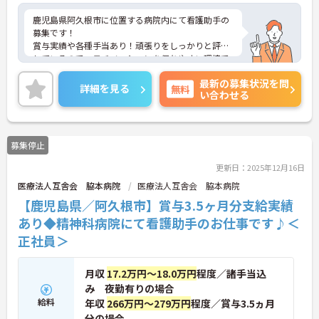
鹿児島県阿久根市に位置する病院内にて看護助手の
募集です！
賞与実績や各種手当あり！頑張りをしっかりと評価
しているので、モチベーションを保ちやすい環境で
す◎
最新の募集状況を問
ご興味ある方には、面接のポイントなど、さらに詳
詳細を見る
無料
い合わせる
細をお話致しますのでお気軽にご相談ください。
募集停止
更新日：2025年12月16日
医療法人互舎会 脇本病院
医療法人互舎会 脇本病院
【鹿児島県／阿久根市】賞与3.5ヶ月分支給実績
あり◆精神科病院にて看護助手のお仕事です♪＜
正社員＞
月収
17.2万円～18.0万円
程度／諸手当込
み 夜勤有りの場合
給料
年収
266万円～279万円
程度／賞与3.5ヵ月
分の場合