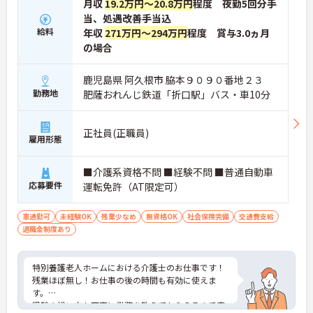
月収
19.2万円～20.8万円
程度 夜勤5回分手
当、処遇改善手当込
給料
年収
271万円～294万円
程度 賞与3.0ヵ月
の場合
鹿児島県 阿久根市 脇本９０９０番地２３
勤務地
肥薩おれんじ鉄道「折口駅」バス・車10分
正社員(正職員)
雇用形態
■介護系資格不問 ■経験不問 ■普通自動車
応募要件
運転免許（AT限定可）
車通勤可
未経験OK
残業少なめ
無資格OK
社会保険完備
交通費支給
退職金制度あり
特別養護老人ホームにおける介護士のお仕事です！
残業ほぼ無し！お仕事の後の時間も有効に使えま
す。
経験の浅い方も丁寧に業務を教えてもらえるので安