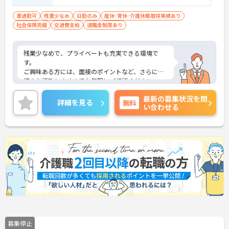
車通勤可
残業少なめ
日勤のみ
産休･育休･介護休暇取得実績あり
社会保険完備
交通費支給
退職金制度あり
残業少なめで、プライベートも充実できる環境で
す。
ご興味ある方には、面接のポイントなど、さらに詳
細をお話致しますのでお気軽にご相談ください。
最新の募集状況を問
詳細を見る
無料
い合わせる
募集停止