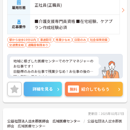
正社員(正職員)
雇用形態
■介護支援専門員資格 ■在宅経験、ケアプ
応募要件
ラン作成経験必須
駅から徒歩10分以内
車通勤可
残業少なめ
日勤のみ
社会保険完備
交通費支給
退職金制度あり
地域に根ざした医療センターでのケアマネジャーの
お仕事です！
日勤帯のみのお仕事で残業少なめ！お仕事の後の時
間も有効に使えます！
託児所完備で子育て中の方も安心して働けます！
ご興味ある方には、面接のポイントなど、さらに詳
詳細を見る
無料
紹介してもらう
細をお話致しますのでお気軽にご相談ください。
更新日：2025年02月27日
公益社団法人出水郡医師会 広域医療センター
公益社団法人出水郡医
師会 広域医療センター