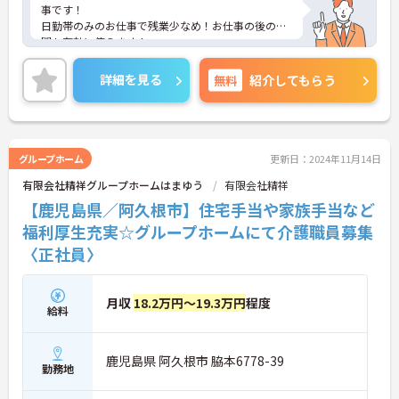
事です！
日勤帯のみのお仕事で残業少なめ！お仕事の後の時
間も有効に使えます！
託児所完備で子育て中の方も安心して働けます！
ご興味ある方には、面接のポイントなど、さらに詳
詳細を見る
無料
紹介してもらう
細をお話致しますのでお気軽にご相談ください。
グループホーム
更新日：2024年11月14日
有限会社精祥グループホームはまゆう
有限会社精祥
【鹿児島県／阿久根市】住宅手当や家族手当など
福利厚生充実☆グループホームにて介護職員募集
〈正社員〉
月収
18.2万円～19.3万円
程度
給料
鹿児島県 阿久根市 脇本6778-39
勤務地