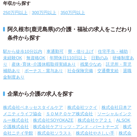
年収から探す
250万円以上
300万円以上
350万円以上
阿久根市(鹿児島県)の介護・福祉の求人をこだわり
条件から探す
駅から徒歩10分以内
車通勤可
寮・借り上げ
住宅手当・補助
未経験OK
無資格OK
年間休日110日以上
日勤のみ
研修制度あ
り
産休･育休･介護休暇取得実績あり
残業少なめ
託児所・育児
補助あり
ボーナス・賞与あり
社会保険完備
交通費支給
退職
金制度あり
企業から介護の求人を探す
株式会社ベネッセスタイルケア
株式会社ツクイ
株式会社日本ア
メニティライフ協会
ＳＯＭＰＯケア株式会社
ソーシャルインク
ルー株式会社
株式会社SOYOKAZE
株式会社ケア２１
ALSOK
介護株式会社
株式会社ケアリッツ・アンド・パートナーズ
株式
会社ニチイ学館
株式会社ソラスト
株式会社やさしい手
株式会