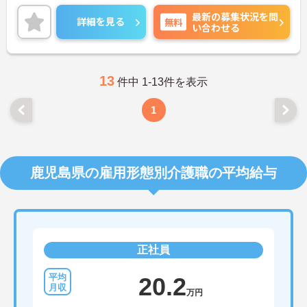
心してお仕事を始められます。
最新の募集状況を問
ご興味ある方には、面接のポイントなど、さらに詳
詳細を見る
無料
い合わせる
細をお話致しますのでお気軽にご相談ください。
13
件中 1-13件を表示
1
鹿児島県の雇用形態別介護職の平均給与
正社員
20.2
万円