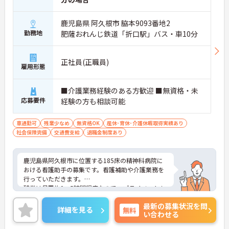
鹿児島県 阿久根市 脇本9093番地2
勤務地
肥薩おれんじ鉄道「折口駅」バス・車10分
正社員(正職員)
雇用形態
■介護業務経験のある方歓迎 ■無資格・未
応募要件
経験の方も相談可能
車通勤可
残業少なめ
無資格OK
産休･育休･介護休暇取得実績あり
社会保険完備
交通費支給
退職金制度あり
鹿児島県阿久根市に位置する185床の精神科病院に
おける看護助手の募集です。看護補助や介護業務を
行っていただきます。
残業は月平均0～5時間程度なので、プライベートも
充実できる環境です。
最新の募集状況を問
ご興味のある方には、面接対策ポイントなど、さら
詳細を見る
無料
い合わせる
に詳細をお話しいたしますのでお気軽にご相談くだ
さい！