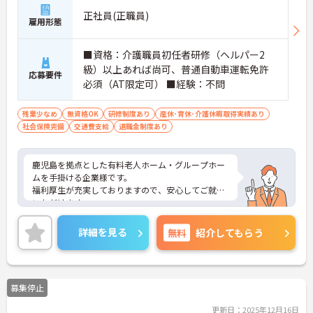
正社員(正職員)
雇用形態
■資格：介護職員初任者研修（ヘルパー2
級）以上あれば尚可、普通自動車運転免許
応募要件
必須（AT限定可） ■経験：不問
残業少なめ
無資格OK
研修制度あり
産休･育休･介護休暇取得実績あり
社会保険完備
交通費支給
退職金制度あり
鹿児島を拠点とした有料老人ホーム・グループホー
ムを手掛ける企業様です。
福利厚生が充実しておりますので、安心してご就業
いただけます。
ご興味のある方には、面接対策ポイントなど、さら
に詳細をお話しいたしますのでお気軽にご相談くだ
詳細を見る
無料
紹介してもらう
さい！
募集停止
更新日：2025年12月16日