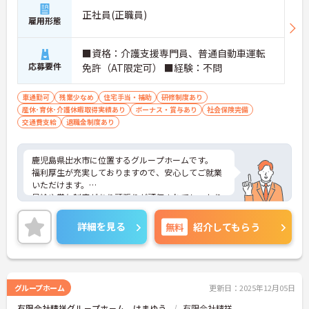
正社員(正職員)
雇用形態
■資格：介護支援専門員、普通自動車運転
応募要件
免許（AT限定可） ■経験：不問
車通勤可
残業少なめ
住宅手当・補助
研修制度あり
産休･育休･介護休暇取得実績あり
ボーナス・賞与あり
社会保険完備
交通費支給
退職金制度あり
鹿児島県出水市に位置するグループホームです。
福利厚生が充実しておりますので、安心してご就業
いただけます。
昇給や賞与制度があり頑張りが評価されてしっかり
と職員に還元されます。
ご興味のある方には、面接対策ポイントなど、さら
詳細を見る
無料
紹介してもらう
に詳細をお話しいたしますのでお気軽にご相談くだ
さい！
グループホーム
更新日：2025年12月05日
有限会社精祥グル－プホ－ム はまゆう
有限会社精祥