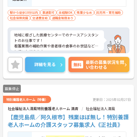
駅から徒歩10分以内
車通勤可
未経験OK
残業少なめ
託児所・育児補助
社会保険完備
交通費支給
退職金制度あり
地域に根ざした医療センターでのナースアシスタン
トのお仕事です！
看護業務の補助作業や患者様の食事のお世話などを
していただきます。
残業ほぼ無し！お仕事の後の時間も有効に使えま
最新の募集状況を問
す！
詳細を見る
無料
い合わせる
託児所完備で子育て中の方も安心して働けます。
ご興味ある方には、面接のポイントなど、さらに詳
細をお話致しますのでお気軽にご相談ください。
募集停止
特別養護老人ホーム（特養）
更新日：2025年02月27日
社会福祉法人清風特別養護老人ホーム 満青
社会福祉法人清風
【鹿児島県／阿久根市】残業ほぼ無し！特別養護
老人ホームの介護スタッフ募集求人《正社員》