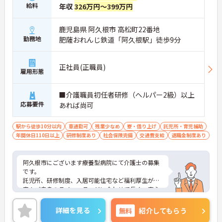
給料
年収
326万円～399万円
鹿児島県 阿久根市 高松町22番地
勤務地
肥薩おれんじ鉄道「阿久根駅」徒歩9分
正社員(正職員)
雇用形態
■介護職員初任者研修（ヘルパー2級）以上
応募要件
あれば尚可
駅から徒歩10分以内
車通勤可
残業少なめ
寮・借り上げ
託児所・育児補助
年間休日110日以上
研修制度あり
社会保険完備
交通費支給
退職金制度あり
阿久根市にございます療養型病院にて介護士の募集
です。
託児所、研修制度、入居可能住宅など福利厚生が充
実！ご自身のライフステージに合わせて長く、安心
して勤務できる環境が整っています！
また年間休日110日・残業もほぼないのでプライベ
詳細を見る
無料
紹介してもらう
ートと両立がしやすいですよ★