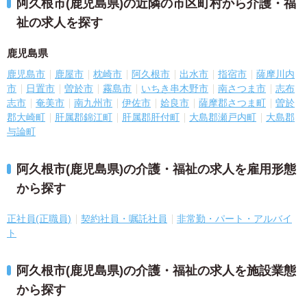
阿久根市(鹿児島県)の近隣の市区町村から介護・福
祉の求人を探す
鹿児島県
鹿児島市
鹿屋市
枕崎市
阿久根市
出水市
指宿市
薩摩川内
市
日置市
曽於市
霧島市
いちき串木野市
南さつま市
志布
志市
奄美市
南九州市
伊佐市
姶良市
薩摩郡さつま町
曽於
郡大崎町
肝属郡錦江町
肝属郡肝付町
大島郡瀬戸内町
大島郡
与論町
阿久根市(鹿児島県)の介護・福祉の求人を雇用形態
から探す
正社員(正職員)
契約社員・嘱託社員
非常勤・パート・アルバイ
ト
阿久根市(鹿児島県)の介護・福祉の求人を施設業態
から探す