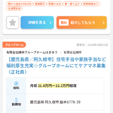
駅から徒歩10分以内
車通勤可
残業少なめ
寮・借り上げ
研修制度あり
交通費支給
詳細を見る
無料
紹介してもらう
グループホーム
更新日：2026年04月01日
有限会社精祥グループホームはまゆう
有限会社精祥
【鹿児島県／阿久根市】住宅手当や家族手当など
福利厚生充実☆グループホームにてケアマネ募集
〈正社員〉
月収
21.0万円～22.2万円
程度
給料
鹿児島県 阿久根市 脇本6778-39
勤務地