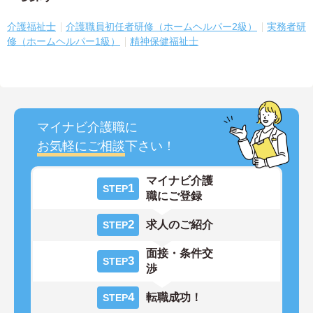
介護福祉士
介護職員初任者研修（ホームヘルパー2級）
実務者研
修（ホームヘルパー1級）
精神保健福祉士
マイナビ介護職に
お気軽にご相談
下さい！
マイナビ介護
1
STEP
職にご登録
2
求人のご紹介
STEP
面接・条件交
3
STEP
渉
4
転職成功！
STEP