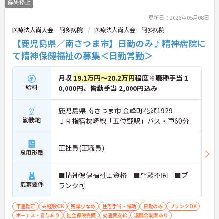
募集停止
更新日：2026年05月08日
医療法人尚人会 阿多病院
医療法人尚人会 阿多病院
【鹿児島県／南さつま市】日勤のみ♪精神病院に
て精神保健福祉の募集＜日勤常勤＞
月収
19.1万円～20.2万円
程度※職種手当 1
給料
0,000円、皆勤手当 2,000円込み
鹿児島県 南さつま市 金峰町花瀬1929
勤務地
ＪＲ指宿枕崎線「五位野駅」バス・車60分
正社員(正職員)
雇用形態
■精神保健福祉士資格 ■経験不問 ■ブ
応募要件
ランク可
車通勤可
未経験OK
残業少なめ
住宅手当・補助
日勤のみ
ブランクOK
ボーナス・賞与あり
社会保険完備
交通費支給
退職金制度あり