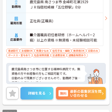
鹿児島県 南さつま市 金峰町花瀬1929
勤務地
ＪＲ指宿枕崎線「五位野駅」0分
正社員(正職員)
雇用形態
■介護職員初任者研修（ホームヘルパー2
応募要件
級）以上の資格 ※無資格・未経験相談可能
車通勤可
未経験OK
残業少なめ
住宅手当・補助
無資格OK
日勤のみ
ボーナス・賞与あり
社会保険完備
交通費支給
退職金制度あり
鹿児島県南さつま市に位置する精神科病院です。無
資格の方や未経験の方もご相談可能です。
日勤のみで残業がございませんので、勤務終了後の
予定も立てやすいです。
ご興味のある方には、面接対策ポイントなど、さら
最新の募集状況を問
に詳細をお話しいたしますのでお気軽にご相談くだ
詳細を見る
無料
い合わせる
さい！