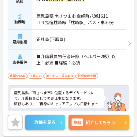
給料
鹿児島県 南さつま市 金峰町花瀬1611
勤務地
ＪＲ指宿枕崎線「枕崎駅」バス・車30分
正社員(正職員)
雇用形態
■介護職員初任者研修（ヘルパー2級）以
応募要件
上：必須 ■経験：必須
残業少なめ
日勤のみ
ボーナス・賞与あり
社会保険完備
鹿児島県／南さつま市に位置するデイサービスに
て、介護職員としてのお仕事となります。
研修もあり、ご自身のキャリアアップも目指せます
♪日勤のみの勤務で月平均残業が10時間程度となっ
ているので、無理なく働けます◎
ご興味ある方は面接ポイントをお伝えしますので、
詳細を見る
無料
紹介してもらう
お気軽にお問い合わせください♪