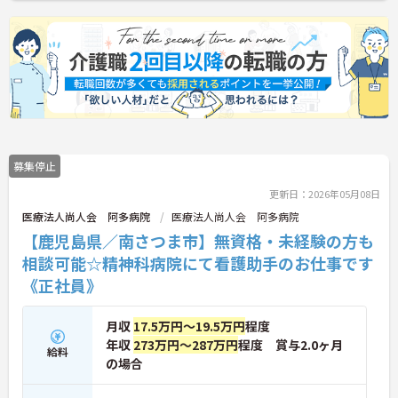
募集停止
更新日：2026年05月08日
医療法人尚人会 阿多病院
医療法人尚人会 阿多病院
【鹿児島県／南さつま市】無資格・未経験の方も
相談可能☆精神科病院にて看護助手のお仕事です
《正社員》
月収
17.5万円～19.5万円
程度
年収
273万円～287万円
程度 賞与2.0ヶ月
給料
の場合