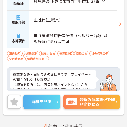
鹿児島県 南さつま市 加世田本町37番地4
勤務地
正社員(正職員)
雇用形態
■介護職員初任者研修（ヘルパー2級）以上
応募要件
※経験があれば尚可
車通勤可
未経験OK
残業少なめ
無資格OK
日勤のみ
社会保険完備
交通費支給
退職金制度あり
残業少なめ・日勤のみのお仕事です！プライベート
の両立がしやすい環境◎
ご興味ある方には、面接対策ポイントなど、さらに
詳細をお話しいたしますのでお気軽にご相談くださ
い！
最新の募集状況を問
詳細を見る
無料
い合わせる
4
件中 1-4件を表示