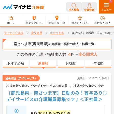
0
0
求人検索
会員登録
メニュー
ホーム
初めての方へ
面談会場一覧
保存した求人
最近見た求人
マイナビ介護職
鹿児島県
南さつま市
鹿児島県の介護職・求人・転職一
南さつま市(鹿児島県)
の介護職・福祉の求人・転職一覧
4
この条件の介護・福祉求人数
非公開求人
件 ＋
おすすめ順
新着順
月収順
年収順
通所介護（デイサービス）
更新日：2025年10月03日
株式会社夕焼けこやけデイサービス石蕗の里
株式会社夕焼けこやけ
【鹿児島県／南さつま市】日勤のみ！賞与あり◎
デイサービスの介護職員募集です♪＜正社員＞
月収
20.0万円～25.0万円