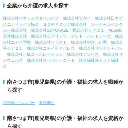
企業から介護の求人を探す
株式会社ベネッセスタイルケア
株式会社ツクイ
株式会社日本ア
メニティライフ協会
ＳＯＭＰＯケア株式会社
ソーシャルインク
ルー株式会社
株式会社SOYOKAZE
株式会社ケア２１
ALSOK
介護株式会社
株式会社ケアリッツ・アンド・パートナーズ
株式
会社ニチイ学館
株式会社ソラスト
株式会社やさしい手
株式会
社ケア２１
株式会社ニチイケアパレス
株式会社サンガジャパン
株式会社川島コーポレーション
株式会社アンビス
株式会社サ
ンウェルズ
株式会社スーパー・コート
社会福祉法人ノテ福祉
会
南さつま市(鹿児島県)の介護・福祉の求人を職種か
ら探す
介護職・ヘルパー
看護助手
南さつま市(鹿児島県)の介護・福祉の求人を資格か
ら探す