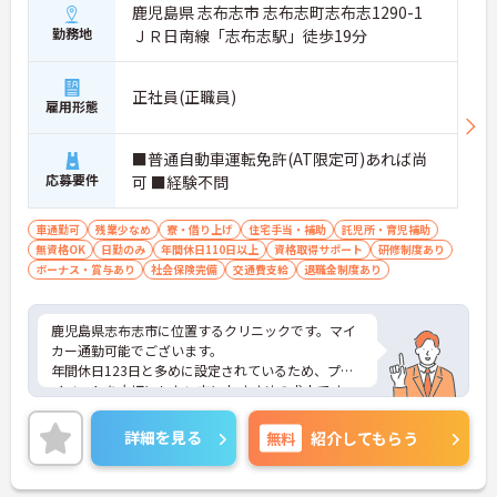
鹿児島県 志布志市 志布志町志布志1290-1
勤務地
ＪＲ日南線「志布志駅」徒歩19分
正社員(正職員)
雇用形態
■普通自動車運転免許(AT限定可)あれば尚
応募要件
可 ■経験不問
車通勤可
残業少なめ
寮・借り上げ
住宅手当・補助
託児所・育児補助
無資格OK
日勤のみ
年間休日110日以上
資格取得サポート
研修制度あり
ボーナス・賞与あり
社会保険完備
交通費支給
退職金制度あり
鹿児島県志布志市に位置するクリニックです。マイ
カー通勤可能でございます。
年間休日123日と多めに設定されているため、プラ
イベートを大切にしたい方におすすめの求人です。
研修制度や資格取得支援制度がございますので、働
きながらスキルアップを目指せます。
詳細を見る
無料
紹介してもらう
ご興味のある方には、面接対策ポイントなど、さら
に詳細をお話しいたしますのでお気軽にご相談くだ
さい！