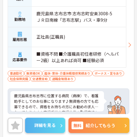
鹿児島県 志布志市 志布志町安楽3008-5
勤務地
ＪＲ日南線「志布志駅」バス・車9分
正社員(正職員)
雇用形態
■資格不問 ■介護職員初任者研修（ヘルパ
応募要件
ー2級）以上あれば尚可 ■経験必須
車通勤可
無資格OK
産休･育休･介護休暇取得実績あり
ボーナス・賞与あり
社会保険完備
交通費支給
退職金制度あり
鹿児島県志布志市に位置する病院（病棟）で、看護
助手としてのお仕事になります♪無資格の方でも応
募できるので、資格をお持ちの方にお勧めの求人と
なっております！育児手当や育児休業の取得実績も
あるので、お子様がいらっしゃる方は安心してお仕
事できます！ご興味ある方は面接ポイントをお伝え
詳細を見る
無料
紹介してもらう
しますので、お気軽にお問い合わせください♪