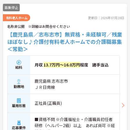
募集停止
有料老人ホーム
更新日：2026年07月28日
名称非公開 ※詳細はお問合せください
【鹿児島県／志布志市】無資格・未経験可／残業
ほぼなし♪介護付有料老人ホームでの介護職募集
＜常勤＞
月収
13.7万円～16.0万円
程度 諸手当込
給料
鹿児島県 志布志市
勤務地
ＪＲ日南線
正社員(正職員)
雇用形態
■資格不問 ※介護福祉士・介護職員初任者
研修（ヘルパー2級）以上 あれば尚可 ※経
応募要件