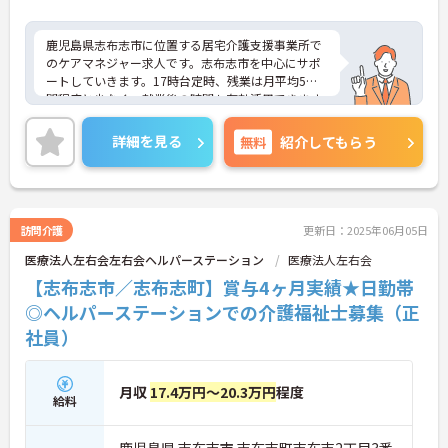
鹿児島県志布志市に位置する居宅介護支援事業所で
のケアマネジャー求人です。志布志市を中心にサポ
ートしていきます。17時台定時、残業は月平均5時
間程度と少なく、就業後の時間も有効活用できます
♪医療法人が母体で安定感もよく、賞与実績あり、
各種手当充実しております。ご興味のある方には、
詳細を見る
無料
紹介してもらう
面接対策ポイントなど、さらに詳細をお話しいたし
ますのでお気軽にご相談ください！
訪問介護
更新日：2025年06月05日
医療法人左右会左右会ヘルパーステーション
医療法人左右会
【志布志市／志布志町】賞与4ヶ月実績★日勤帯
◎ヘルパーステーションでの介護福祉士募集（正
社員）
月収
17.4万円～20.3万円
程度
給料