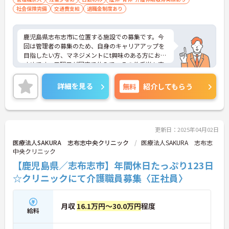
社会保険完備
交通費支給
退職金制度あり
鹿児島県志布志市に位置する施設での募集です。今
回は管理者の募集のため、自身のキャリアアップを
目指したい方、マネジメントにt興味のある方におす
すめです。日曜日が固定で休みで、その他手当も充
実しており安心して働くことができます。ご興味の
ある方には面接のポイントをお伝えしますので、お
詳細を見る
無料
紹介してもらう
気軽にお問い合わせください。
更新日：2025年04月02日
医療法人SAKURA 志布志中央クリニック
医療法人SAKURA 志布志
中央クリニック
【鹿児島県／志布志市】年間休日たっぷり123日
☆クリニックにて介護職員募集〈正社員〉
月収
16.1万円～30.0万円
程度
給料