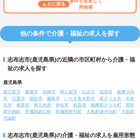
条件を変更して
▲上に戻る
再検索
他の条件で介護・福祉の求人を探す
志布志市(鹿児島県)の近隣の市区町村から介護・福
祉の求人を探す
鹿児島県
鹿児島市
鹿屋市
枕崎市
阿久根市
出水市
指宿市
薩摩川内
市
日置市
曽於市
霧島市
いちき串木野市
南さつま市
志布
志市
奄美市
南九州市
伊佐市
姶良市
薩摩郡さつま町
曽於
郡大崎町
肝属郡錦江町
肝属郡肝付町
大島郡瀬戸内町
大島郡
与論町
志布志市(鹿児島県)の介護・福祉の求人を雇用形態