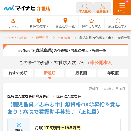
0
0
求人検索
会員登録
メニュー
ホーム
初めての方へ
面談会場一覧
保存した求人
最近見た求人
マイナビ介護職
鹿児島県
志布志市
鹿児島県の介護職・求人・転職一覧
志布志市(鹿児島県)
の介護職・福祉の求人・転職一覧
7
この条件の介護・福祉求人数
非公開求人
件 ＋
おすすめ順
新着順
月収順
年収順
更新日：2026年05月08日
医療法人左右会病院芳春苑
医療法人左右会
【鹿児島県／志布志市】無資格OK◎昇給＆賞与
あり！病院で看護助手募集♪〈正社員〉
月収
17.5万円～19.5万円
給料