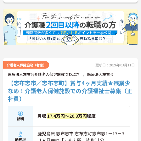
介護老人保健施設（老健）
更新日：2026年03月11日
医療法人左右会介護老人保健施設つわぶき
医療法人左右会
【志布志市／志布志町】賞与4ヶ月実績★残業少
なめ！介護老人保健施設での介護福祉士募集（正
社員）
月収
17.4万円～20.3万円
程度
給料
鹿児島県 志布志市 志布志町志布志1－13－3
勤務地
ＪＲ日南線「志布志駅」徒歩11分