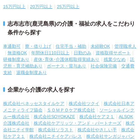
15万円以上
20万円以上
25万円以上
志布志市(鹿児島県)の介護・福祉の求人をこだわり
条件から探す
車通勤可
寮・借り上げ
住宅手当・補助
未経験OK
管理職求人
無資格OK
年間休日110日以上
日勤のみ
資格取得サポート
研修制度あり
産休･育休･介護休暇取得実績あり
残業少なめ
託
児所・育児補助あり
ボーナス・賞与あり
社会保険完備
交通費
支給
退職金制度あり
企業から介護の求人を探す
株式会社ベネッセスタイルケア
株式会社ツクイ
株式会社日本ア
メニティライフ協会
ＳＯＭＰＯケア株式会社
ソーシャルインク
ルー株式会社
株式会社SOYOKAZE
株式会社ケア２１
ALSOK
介護株式会社
株式会社ケアリッツ・アンド・パートナーズ
株式
会社ニチイ学館
株式会社ソラスト
株式会社やさしい手
株式会
社ケア２１
株式会社ニチイケアパレス
株式会社サンガジャパン