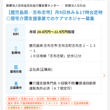
医療法人左右会左右会介護支援センター
医療法人左右会
【鹿児島県／志布志市】月9日休み＆17時台定時
◎居宅介護支援事業でのケアマネジャー募集
月収
20.0万円～22.9万円
程度
給料
鹿児島県 志布志市 志布志町志布志１－１３
－１
勤務地
ＪＲ日南線「志布志駅」徒歩11分
正社員(正職員)
雇用形態
■介護支援専門員 ※経験不問 ■普通自動車
応募要件
運転免許必須（ＡＴ限定可）
車通勤可
残業少なめ
託児所・育児補助
日勤のみ
産休･育休･介護休暇取得実績あり
ボーナス・賞与あり
社会保険完備
交通費支給
退職金制度あり