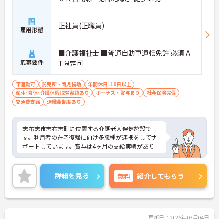
正社員(正職員)
雇用形態
■介護福祉士 ■普通自動車運転免許 必須 A
応募要件
T限定可
車通勤可
託児所・育児補助
年間休日110日以上
産休･育休･介護休暇取得実績あり
ボーナス・賞与あり
社会保険完備
交通費支給
退職金制度あり
志布志市志布志町に位置する介護老人保健施設で
す。利用者の在宅復帰に向け多職種が連携をしてサ
ポートしています。賞与は4ヶ月の支給実績があり、
頑張りがしっかりと反映されることも魅力です。ご
興味のある方には、面接対策ポイントなど、さらに
詳細をお話しいたしますのでお気軽にご相談くださ
詳細を見る
無料
紹介してもらう
い！
更新日：2026年03月04日