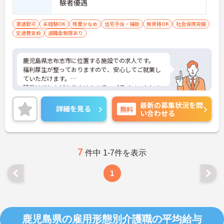
験者優遇
車通勤可
未経験OK
残業少なめ
住宅手当・補助
無資格OK
社会保険完備
交通費支給
退職金制度あり
鹿児島県志布志市に位置する施設での求人です。
福利厚生が整っておりますので、安心してご就業し
ていただけます。
残業はほとんどありませんので、プライベートとの
両立が出来ます。
最新の募集状況を問
ご興味のある方は、お気軽にお問い合わせくださ
詳細を見る
無料
い合わせる
い。
7
件中 1-7件を表示
1
鹿児島県の雇用形態別介護職の平均給与