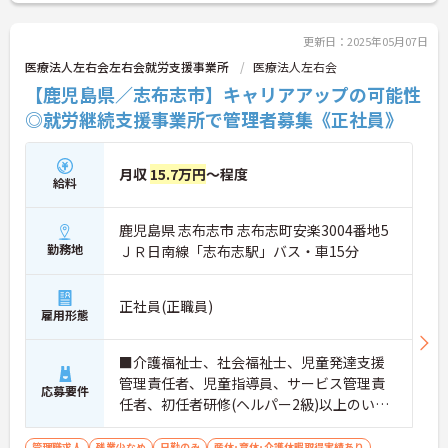
更新日：2025年05月07日
医療法人左右会左右会就労支援事業所
医療法人左右会
【鹿児島県／志布志市】キャリアアップの可能性
◎就労継続支援事業所で管理者募集《正社員》
月収
15.7万円
～程度
給料
鹿児島県 志布志市 志布志町安楽3004番地5
勤務地
ＪＲ日南線「志布志駅」バス・車15分
正社員(正職員)
雇用形態
■介護福祉士、社会福祉士、児童発達支援
管理責任者、児童指導員、サービス管理責
応募要件
任者、初任者研修(ヘルパー2級)以上のいず
れか必須 ■普通自動車運転免許必須（AT限
定可） ■経験必須
管理職求人
残業少なめ
日勤のみ
産休･育休･介護休暇取得実績あり