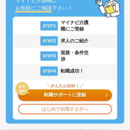
マイナビ介護職に
お気軽にご相談
下さい！
マイナビ介護
1
STEP
職にご登録
2
求人のご紹介
STEP
面接・条件交
3
STEP
渉
4
転職成功！
STEP
転職サポートに登録
はじめて転職する方へ