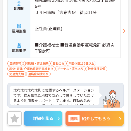
鹿児島県 志布志市 志布志町志布志2丁目3番
6号
勤務地
ＪＲ日南線「志布志駅」徒歩11分
正社員(正職員)
雇用形態
■介護福祉士 ■普通自動車運転免許 必須 A
応募要件
T限定可
車通勤可
託児所・育児補助
日勤のみ
年間休日110日以上
産休･育休･介護休暇取得実績あり
ボーナス・賞与あり
社会保険完備
交通費支給
退職金制度あり
志布志市志布志町に位置するヘルパーステーション
です。住み慣れた地域で安心して暮らしていただけ
るよう利用者をサポートしています。日勤のみのご
勤務ですので、生活リズムを整えやすく無理なくご
勤務いただけます♪ご興味のある方には、面接対策
ポイントなど、さらに詳細をお話しいたしますので
詳細を見る
無料
紹介してもらう
お気軽にご相談ください！