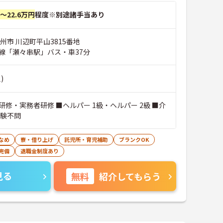
円～22.6万円
程度※別途諸手当あり
州市 川辺町平山3815番地
線「瀬々串駅」バス・車37分
)
修・実務者研修 ■ヘルパー 1級・ヘルパー 2級 ■介
経験不問
なめ
寮・借り上げ
託児所・育児補助
ブランクOK
完備
退職金制度あり
見る
無料
紹介してもらう