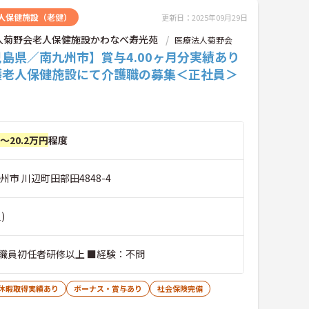
人保健施設（老健）
更新日：2025年09月29日
人菊野会老人保健施設かわなべ寿光苑
医療法人菊野会
島県／南九州市】賞与4.00ヶ月分実績あり
護老人保健施設にて介護職の募集＜正社員＞
円～20.2万円
程度
州市 川辺町田部田4848-4
)
職員初任者研修以上 ■経験：不問
護休暇取得実績あり
ボーナス・賞与あり
社会保険完備