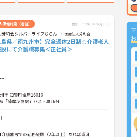
人保健施設（老健）
更新日：2026年02月10日
マ
人芳和会シルバーライフちらん
医療法人芳和会
お
児島県／南九州市】完全週休2日制☆介護老人
施設にて介護職募集＜正社員＞
～
州市 知覧町塩屋16016
線「薩摩塩屋駅」バス・車16分
)
 ■介護施設での勤務経験（2年以上）あれば尚可