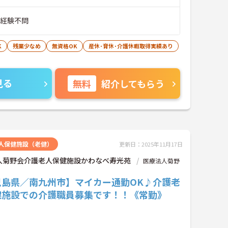
■経験不問
K
残業少なめ
無資格OK
産休･育休･介護休暇取得実績あり
見る
無料
紹介してもらう
人保健施設（老健）
更新日：2025年11月17日
人菊野会介護老人保健施設かわなべ寿光苑
医療法人菊野
児島県／南九州市】マイカー通勤OK♪介護老
健施設での介護職員募集です！！《常勤》