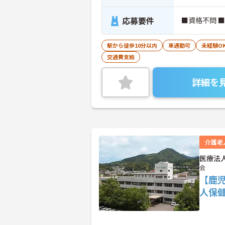
応募要件
■資格不問 
駅から徒歩10分以内
車通勤可
未経験O
交通費支給
詳細を
介護老
医療法
会
【鹿
人保