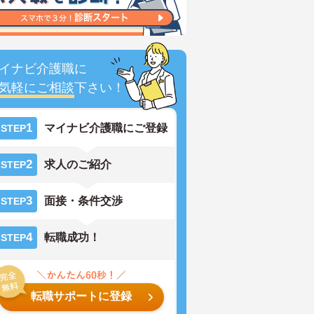
イナビ介護職に
気軽にご相談
下さい！
1
マイナビ介護職にご登録
STEP
2
求人のご紹介
STEP
3
面接・条件交渉
STEP
4
転職成功！
STEP
転職サポートに登録