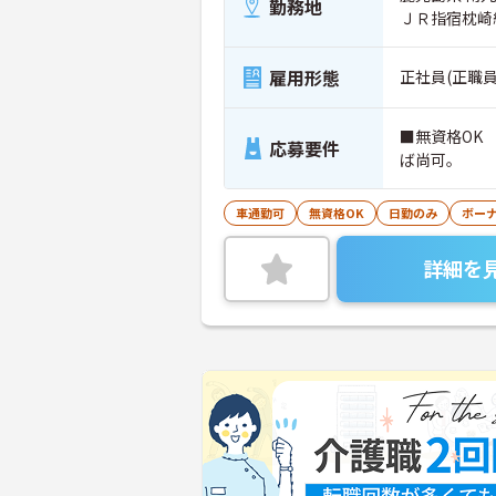
勤務地
ＪＲ指宿枕崎
雇用形態
正社員(正職員
■無資格OK
応募要件
ば尚可。
車通勤可
無資格OK
日勤のみ
ボー
詳細を