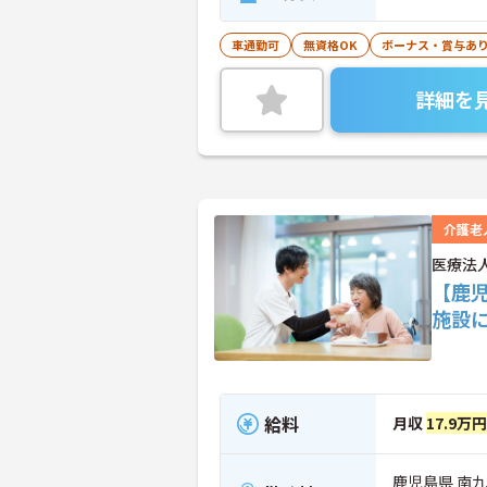
車通勤可
無資格OK
ボーナス・賞与あ
詳細を
介護老
医療法
【鹿
施設
給料
月収
17.9万円
鹿児島県 南九