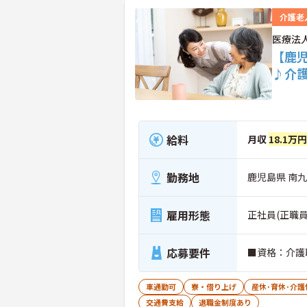
介護老
医療法
【鹿児
♪介
給料
月収
18.1万
勤務地
鹿児島県 南九
雇用形態
正社員(正職員
応募要件
■資格：介護
車通勤可
寮・借り上げ
産休･育休･介
交通費支給
退職金制度あり