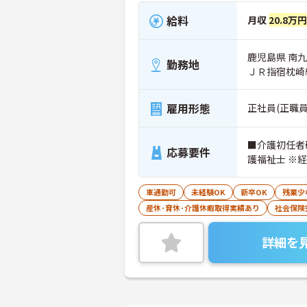
給料
月収
20.8万
鹿児島県 南九
勤務地
ＪＲ指宿枕崎
雇用形態
正社員(正職員
■介護初任者研
応募要件
護福祉士 ※
車通勤可
未経験OK
新卒OK
残業少
産休･育休･介護休暇取得実績あり
社会保険
詳細を