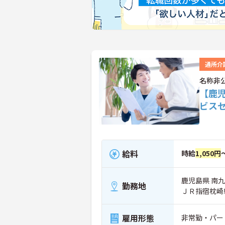
通所介
名称非
【鹿
ビス
給料
時給
1,050円
鹿児島県 南
勤務地
ＪＲ指宿枕崎
雇用形態
非常勤・パー