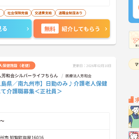
り
社会保険完備
交通費支給
退職金制度あり
見る
無料
紹介してもらう
人保健施設（老健）
更新日：2026年02月10日
人芳和会シルバーライフちらん
医療法人芳和会
児島県／南九州市】日勤のみ♪介護老人保健
にて介護職募集＜正社員＞
～
州市 知覧町塩屋16016