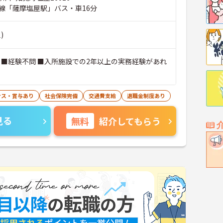
線「薩摩塩屋駅」バス・車16分
)
 ■経験不問 ■入所施設での2年以上の実務経験があれ
ナス・賞与あり
社会保険完備
交通費支給
退職金制度あり
見る
無料
紹介してもらう