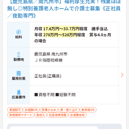
【鹿児島県／南九州市】福利厚生充実！残業ほぼ
無し◎特別養護老人ホームで介護士募集《正社員
／夜勤専門》
月収
17.6万円～33.7万円
程度 諸手当込
年収
270万円～520万円
程度 賞与4.0ヵ月
給料
の場合
鹿児島県 南九州市
勤務地
ＪＲ指宿枕崎線
正社員(正職員)
雇用形態
■資格不問 ■経験不問
応募要件
車通勤可
未経験OK
残業少なめ
寮・借り上げ
無資格OK
資格取得サポート
高収入
社会保険完備
交通費支給