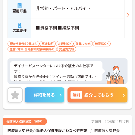
非常勤・パート・アルバイト
雇用形態
■資格不問 ■経験不問
応募要件
駅から徒歩10分以内
車通勤可
未経験OK
残業少なめ
無資格OK
産休･育休･介護休暇取得実績あり
交通費支給
デイサービスセンターにおける介護士のお仕事で
す！
最寄り駅から徒歩4分！マイカー通勤も可能です。
残業ほぼ無し！勤務日や時間の相談可能でプライベ
ートと両立しながら働けます。
ご興味ある方には、面接のポイントなど、さらに詳
詳細を見る
無料
紹介してもらう
細をお話致しますのでお気軽にご相談ください。
介護老人保健施設（老健）
更新日：2025年11月17日
医療法人菊野会介護老人保健施設かわなべ寿光苑
医療法人菊野会