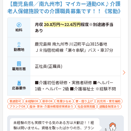
【鹿児島県／南九州市】マイカー通勤OK♪介護
老人保健施設での介護職員募集です！！《常勤》
月収
20.8万円～22.6万円
程度※別途諸手当
給料
あり
鹿児島県 南九州市 川辺町平山3815番地
勤務地
ＪＲ指宿枕崎線「瀬々串駅」バス・車37分
正社員(正職員)
雇用形態
■介護初任者研修・実務者研修 ■ヘルパー
応募要件
1級・ヘルパー 2級 ■介護福祉士 ※経験不問
車通勤可
未経験OK
新卒OK
残業少なめ
寮・借り上げ
託児所・育児補助
ブランクOK
産休･育休･介護休暇取得実績あり
社会保険完備
退職金制度あり
未経験の方も笑顔でやる気のある方は大歓迎！！経
験は問いません。資格を取ったばかりの方、ブラン