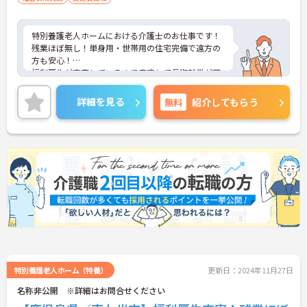
特別養護老人ホームにおける介護士のお仕事です！
残業ほぼ無し！単身用・世帯用の住宅完備で遠方の
方も安心！
福利厚生が充実しているので安定して長期就業が可
能です！
ご興味ある方には、面接のポイントなど、さらに詳
詳細を見る
無料
紹介してもらう
細をお話致しますのでお気軽にご相談ください。
特別養護老人ホーム（特養）
更新日：2024年11月27日
名称非公開 ※詳細はお問合せください