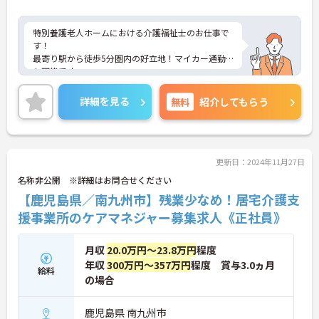
特別養護老人ホームにおける介護福祉士のお仕事で
す！
最寄り駅から徒歩5分圏内の好立地！マイカー通勤
も可能です。
併設の保育園があり子育て中の方も安心して働ける
環境です！
詳細を見る
無料
紹介してもらう
ご興味ある方には、面接のポイントなど、さらに詳
細をお話致しますのでお気軽にご相談ください。
更新日：2024年11月27日
名称非公開 ※詳細はお問合せください
【鹿児島県／南九州市】残業少なめ！居宅介護支
援事業所のケアマネジャー募集求人《正社員》
月収
20.0万円～23.8万円
程度
年収
300万円～357万円
程度 賞与3.0ヵ月
給料
の場合
鹿児島県 南九州市