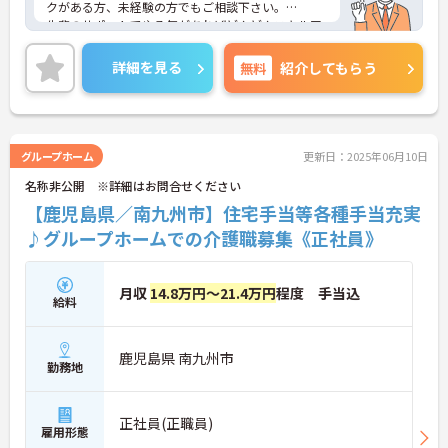
クがある方、未経験の方でもご相談下さい。
先輩のサポートでやる気があればどんどんスキルア
ップを目指せる環境が整っているので、お仕事をす
る中で成長していける職場です！
詳細を見る
無料
紹介してもらう
育児休暇取得実績あり◎託児所も完備しており、小
さなお子様がいらっしゃる方に理解があるので、安
心して働いて頂ける環境です。
無料駐車も完備でマイカー通勤もOKですので遠方に
お住まいの方や、雨の日もストレスなく通っていた
グループホーム
更新日：2025年06月10日
だけます！！単身者用の入居可能住宅もあり！
名称非公開 ※詳細はお問合せください
ご興味ある方には、面接対策ポイントなど、さらに
詳細をお話しいたしますのでお気軽にご相談くださ
【鹿児島県／南九州市】住宅手当等各種手当充実
い。
♪グループホームでの介護職募集《正社員》
月収
14.8万円～21.4万円
程度 手当込
給料
鹿児島県 南九州市
勤務地
正社員(正職員)
雇用形態