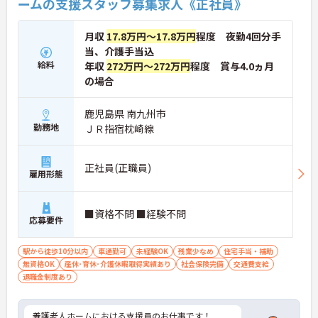
ームの支援スタッフ募集求人《正社員》
月収
17.8万円～17.8万円
程度 夜勤4回分手
当、介護手当込
給料
年収
272万円～272万円
程度 賞与4.0ヵ月
の場合
鹿児島県 南九州市
勤務地
ＪＲ指宿枕崎線
正社員(正職員)
雇用形態
■資格不問 ■経験不問
応募要件
駅から徒歩10分以内
車通勤可
未経験OK
残業少なめ
住宅手当・補助
無資格OK
産休･育休･介護休暇取得実績あり
社会保険完備
交通費支給
退職金制度あり
養護老人ホームにおける支援員のお仕事です！