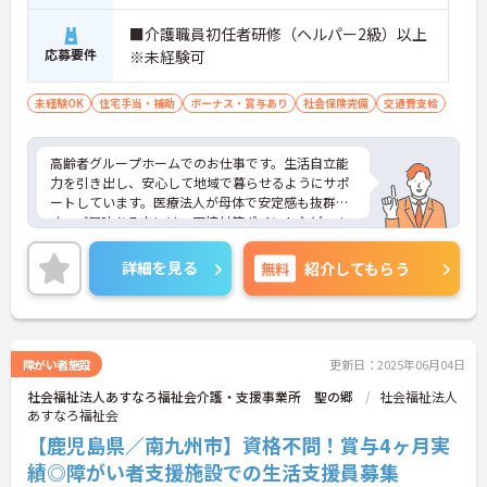
■介護職員初任者研修（ヘルパー2級）以上
応募要件
※未経験可
未経験OK
住宅手当・補助
ボーナス・賞与あり
社会保険完備
交通費支給
高齢者グループホームでのお仕事です。生活自立能
力を引き出し、安心して地域で暮らせるようにサポ
ートしています。医療法人が母体で安定感も抜群で
す。ご興味ある方には、面接対策ポイントなど、さ
らに詳細をお話しいたしますのでお気軽にご相談く
ださい！
詳細を見る
無料
紹介してもらう
障がい者施設
更新日：2025年06月04日
社会福祉法人あすなろ福祉会介護・支援事業所 聖の郷
社会福祉法人
あすなろ福祉会
【鹿児島県／南九州市】資格不問！賞与4ヶ月実
績◎障がい者支援施設での生活支援員募集