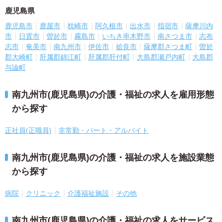
鹿児島県
鹿児島市
鹿屋市
枕崎市
阿久根市
出水市
指宿市
薩摩川内
市
日置市
曽於市
霧島市
いちき串木野市
南さつま市
志布
志市
奄美市
南九州市
伊佐市
姶良市
薩摩郡さつま町
曽於
郡大崎町
肝属郡錦江町
肝属郡肝付町
大島郡瀬戸内町
大島郡
与論町
南九州市(鹿児島県)の介護・福祉の求人を雇用形態
から探す
正社員(正職員)
非常勤・パート・アルバイト
南九州市(鹿児島県)の介護・福祉の求人を施設業態
から探す
病院
クリニック
介護福祉施設
その他
南九州市(鹿児島県)の介護・福祉の求人をサービス