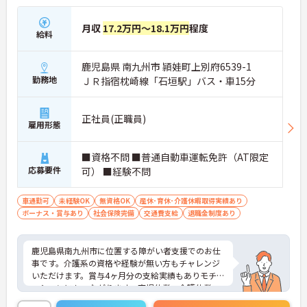
月収
17.2万円～18.1万円
程度
給料
鹿児島県 南九州市 頴娃町上別府6539-1
勤務地
ＪＲ指宿枕崎線「石垣駅」バス・車15分
正社員(正職員)
雇用形態
■資格不問 ■普通自動車運転免許（AT限定
応募要件
可） ■経験不問
車通勤可
未経験OK
無資格OK
産休･育休･介護休暇取得実績あり
ボーナス・賞与あり
社会保険完備
交通費支給
退職金制度あり
鹿児島県南九州市に位置する障がい者支援でのお仕
事です。介護系の資格や経験が無い方もチャレンジ
いただけます。賞与4ヶ月分の支給実績もありモチベ
ーションにもつながります。育児休業・介護休業・
看護休暇の取得実績があり、ライフステージが変化