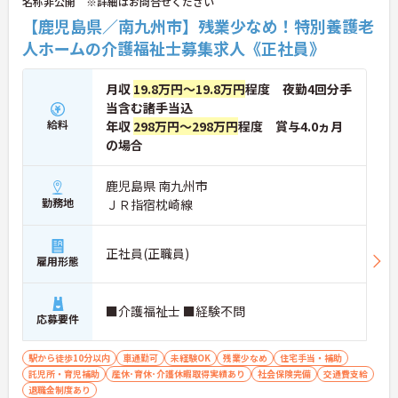
名称非公開 ※詳細はお問合せください
【鹿児島県／南九州市】残業少なめ！特別養護老
人ホームの介護福祉士募集求人《正社員》
月収
19.8万円～19.8万円
程度 夜勤4回分手
当含む諸手当込
給料
年収
298万円～298万円
程度 賞与4.0ヵ月
の場合
鹿児島県 南九州市
勤務地
ＪＲ指宿枕崎線
正社員(正職員)
雇用形態
■介護福祉士 ■経験不問
応募要件
駅から徒歩10分以内
車通勤可
未経験OK
残業少なめ
住宅手当・補助
託児所・育児補助
産休･育休･介護休暇取得実績あり
社会保険完備
交通費支給
退職金制度あり