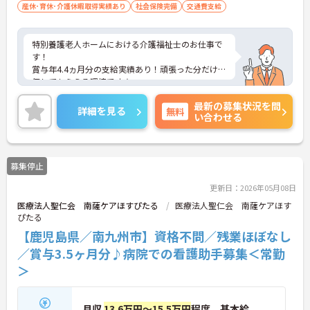
産休･育休･介護休暇取得実績あり
社会保険完備
交通費支給
特別養護老人ホームにおける介護福祉士のお仕事で
す！
賞与年4.4ヵ月分の支給実績あり！頑張った分だけ評
価してもらえる環境です★
残業もほとんどありませんのでお仕事の後の時間も
最新の募集状況を問
有効に使えます！ワークライフバランス重視の方に
詳細を見る
無料
い合わせる
もオススメ♪
ご興味ある方には、面接のポイントなど、さらに詳
細をお話致しますのでお気軽にご相談ください。
募集停止
更新日：2026年05月08日
医療法人聖仁会 南薩ケアほすぴたる
医療法人聖仁会 南薩ケアほす
ぴたる
【鹿児島県／南九州市】資格不問／残業ほぼなし
／賞与3.5ヶ月分♪病院での看護助手募集＜常勤
＞
月収
13.6万円～15.5万円
程度 基本給