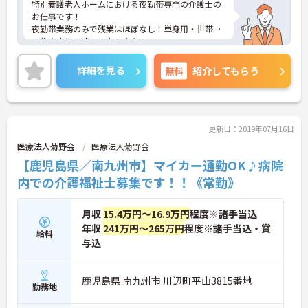
特別養護老人ホームにおける夜勤帯専門の介護士の
お仕事です！
夜勤帯業務のみで残業はほぼなし！単身用・世帯用
の住宅完備で遠方の方も安心！
福利厚生が充実しているので安定して長期就業が可
能です！
詳細を見る
無料
紹介してもらう
ご興味ある方には、面接のポイントなど、さらに詳
細をお話致しますのでお気軽にご相談ください。
更新日：2019年07月16日
医療法人菊野会
医療法人菊野会
【鹿児島県／南九州市】マイカー通勤OK♪病院
内での介護福祉士募集です！！《常勤》
月収
15.4万円～16.9万円
程度※諸手当込
年収
241万円～265万円
程度※諸手当込・賞
給料
与込
鹿児島県 南九州市 川辺町平山3815番地
勤務地