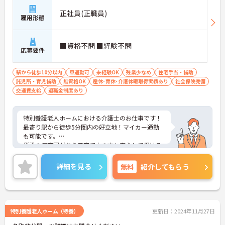
正社員(正職員)
雇用形態
■資格不問 ■経験不問
応募要件
駅から徒歩10分以内
車通勤可
未経験OK
残業少なめ
住宅手当・補助
託児所・育児補助
無資格OK
産休･育休･介護休暇取得実績あり
社会保険完備
交通費支給
退職金制度あり
特別養護老人ホームにおける介護士のお仕事です！
最寄り駅から徒歩5分圏内の好立地！マイカー通勤
も可能です。
併設の保育園があり子育て中の方も安心して働ける
環境です！
ご興味ある方には、面接のポイントなど、さらに詳
詳細を見る
無料
紹介してもらう
細をお話致しますのでお気軽にご相談ください。
特別養護老人ホーム（特養）
更新日：2024年11月27日