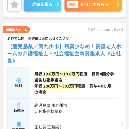
しても安心してお勤めできる環境です。ご興味のあ
詳細を見る
無料
紹介してもらう
る方には、面接対策ポイントなど、さらに詳細をお
話しいたしますのでお気軽にご相談ください！
養護老人ホーム
更新日：2024年12月13日
名称非公開 ※詳細はお問合せください
【鹿児島県／南九州市】残業少なめ！養護老人ホ
ームの介護福祉士・社会福祉主事募集求人《正社
員》
月収
18.8万円～19.8万円
程度 夜勤4回分手
当含む諸手当込
給料
年収
286万円～302万円
程度 賞与4.0ヵ月
の場合
鹿児島県 南九州市
勤務地
ＪＲ指宿枕崎線
正社員(正職員)