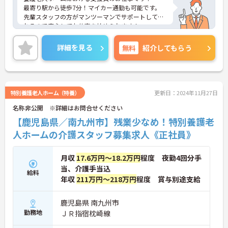
最寄り駅から徒歩7分！マイカー通勤も可能です。
先輩スタッフの方がマンツーマンでサポートしてく
れるので安心してお仕事を始められます！
ご興味ある方には、面接のポイントなど、さらに詳
細をお話致しますのでお気軽にご相談ください。
詳細を見る
無料
紹介してもらう
特別養護老人ホーム（特養）
更新日：2024年11月27日
名称非公開 ※詳細はお問合せください
【鹿児島県／南九州市】残業少なめ！特別養護老
人ホームの介護スタッフ募集求人《正社員》
月収
17.6万円～18.2万円
程度 夜勤4回分手
当、介護手当込
給料
年収
211万円～218万円
程度 賞与別途支給
鹿児島県 南九州市
勤務地
ＪＲ指宿枕崎線