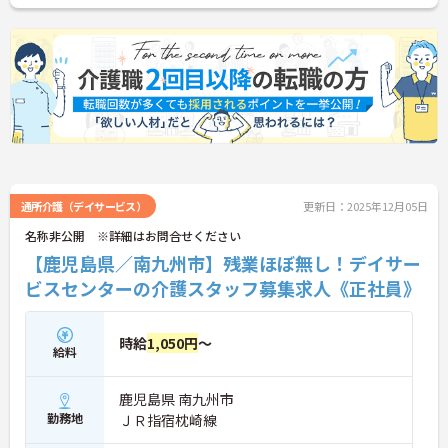
ス少なく通っていただけますよ。
ご興味がある方は是非一度マイナビまでお問合せ下
さい。更に詳細などお伝えします。
通所介護（デイサービス）
更新日：2025年12月05日
名称非公開 ※詳細はお問合せください
【鹿児島県／南九州市】残業ほぼ無し！デイサー
ビスセンターの介護スタッフ募集求人《正社員》
時給
1,050円
～
給料
鹿児島県 南九州市
勤務地
ＪＲ指宿枕崎線