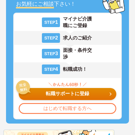
お気軽にご相談
下さい！
マイナビ介護
1
STEP
職にご登録
2
求人のご紹介
STEP
面接・条件交
3
STEP
渉
4
転職成功！
STEP
転職サポートに登録
はじめて転職する方へ