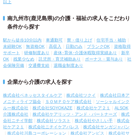
以上
南九州市(鹿児島県)の介護・福祉の求人をこだわり
条件から探す
駅から徒歩10分以内
車通勤可
寮・借り上げ
住宅手当・補助
未経験OK
無資格OK
高収入
日勤のみ
ブランクOK
資格取得
サポート
研修制度あり
産休･育休･介護休暇取得実績あり
新卒
OK
残業少なめ
託児所・育児補助あり
ボーナス・賞与あり
社
会保険完備
交通費支給
退職金制度あり
企業から介護の求人を探す
株式会社ベネッセスタイルケア
株式会社ツクイ
株式会社日本ア
メニティライフ協会
ＳＯＭＰＯケア株式会社
ソーシャルインク
ルー株式会社
株式会社SOYOKAZE
株式会社ケア２１
ALSOK
介護株式会社
株式会社ケアリッツ・アンド・パートナーズ
株式
会社ニチイ学館
株式会社ソラスト
株式会社やさしい手
株式会
社ケア２１
株式会社ニチイケアパレス
株式会社サンガジャパン
株式会社川島コーポレーション
株式会社アンビス
株式会社サ