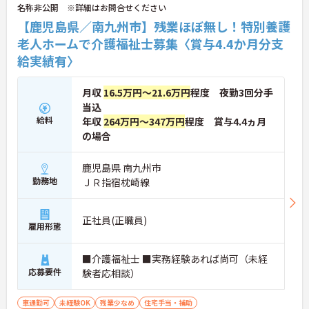
名称非公開 ※詳細はお問合せください
【鹿児島県／南九州市】残業ほぼ無し！特別養護
老人ホームで介護福祉士募集〈賞与4.4か月分支
給実績有〉
月収
16.5万円～21.6万円
程度 夜勤3回分手
当込
給料
年収
264万円～347万円
程度 賞与4.4ヵ月
の場合
鹿児島県 南九州市
勤務地
ＪＲ指宿枕崎線
正社員(正職員)
雇用形態
■介護福祉士 ■実務経験あれば尚可（未経
応募要件
験者応相談）
車通勤可
未経験OK
残業少なめ
住宅手当・補助