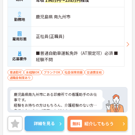
年収
196万円～238万円
程度
鹿児島県 南九州市
勤務地
正社員(正職員)
雇用形態
■普通自動車運転免許（AT限定可）必須 ■
応募要件
経験不問
車通勤可
未経験OK
ブランクOK
社会保険完備
交通費支給
退職金制度あり
鹿児島県南九州市にある診療所での看護助手のお仕
事です。
経験をお持ちの方はもちろん、介護経験のない方や
自信のない方もご応募いただけます。
育児休暇取得実績があり、小さなお子様がいらっし
ゃる方に理解があるので、安心して働いて頂ける環
詳細を見る
無料
紹介してもらう
境です。
車通勤が可能なので、遠くにお住まいの方もストレ