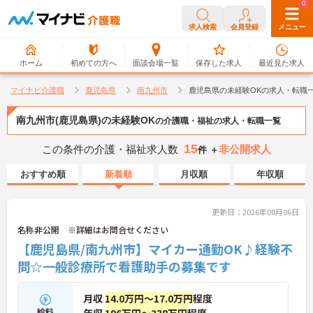
0
0
求人検索
会員登録
メニュー
ホーム
初めての方へ
面談会場一覧
保存した求人
最近見た求人
マイナビ介護職
鹿児島県
南九州市
鹿児島県の未経験OKの求人・転職
南九州市(鹿児島県)の未経験OK
の介護職・福祉の求人・転職一覧
15
この条件の介護・福祉求人数
非公開求人
件 ＋
おすすめ順
新着順
月収順
年収順
更新日：2026年08月06日
名称非公開 ※詳細はお問合せください
【鹿児島県/南九州市】マイカー通勤OK♪経験不
問☆一般診療所で看護助手の募集です
月収
14.0万円～17.0万円
程度
給料