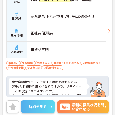
給料
鹿児島県 南九州市 川辺町平山5860番地
勤務地
正社員(正職員)
雇用形態
■資格不問
応募要件
車通勤可
未経験OK
残業少なめ
無資格OK
日勤のみ
研修制度あり
社会保険完備
交通費支給
退職金制度あり
鹿児島県南九州市に位置する病院での求人です。
残業が月1時間程度と少なめですので、プライベー
トとの予定が立てやすいです。
また、賞与3.50ヶ月分実績と頑張りをきちんと評価
していただけます！
最新の募集状況を問
ご興味のある方は、お気軽にお問い合わせくださ
詳細を見る
無料
い合わせる
い。