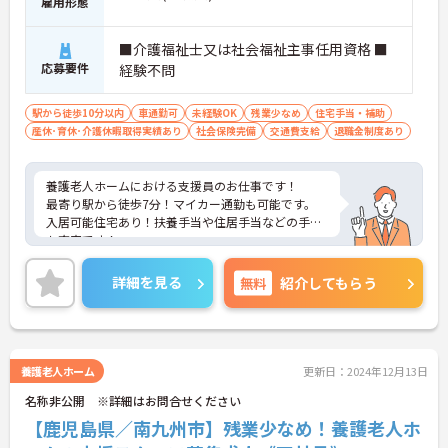
雇用形態
■介護福祉士又は社会福祉主事任用資格 ■
応募要件
経験不問
駅から徒歩10分以内
車通勤可
未経験OK
残業少なめ
住宅手当・補助
産休･育休･介護休暇取得実績あり
社会保険完備
交通費支給
退職金制度あり
養護老人ホームにおける支援員のお仕事です！
最寄り駅から徒歩7分！マイカー通勤も可能です。
入居可能住宅あり！扶養手当や住居手当などの手当
も充実です！
ご興味ある方には、面接のポイントなど、さらに詳
細をお話致しますのでお気軽にご相談ください。
詳細を見る
無料
紹介してもらう
養護老人ホーム
更新日：2024年12月13日
名称非公開 ※詳細はお問合せください
【鹿児島県／南九州市】残業少なめ！養護老人ホ