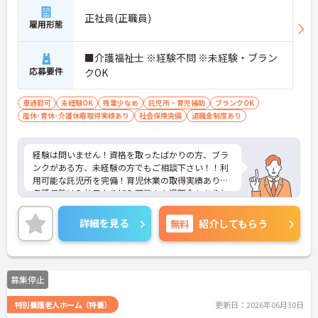
正社員(正職員)
雇用形態
■介護福祉士 ※経験不問 ※未経験・ブラン
応募要件
クOK
車通勤可
未経験OK
残業少なめ
託児所・育児補助
ブランクOK
産休･育休･介護休暇取得実績あり
社会保険完備
退職金制度あり
経験は問いません！資格を取ったばかりの方、ブラ
ンクがある方、未経験の方でもご相談下さい！！利
用可能な託児所を完備！育児休業の取得実績あり◎
各種保険は入社日より加入可能！！退職金もありと
ライフステージに応じて長くお仕事を続けれる環境
が整っています！！
詳細を見る
無料
紹介してもらう
無料駐車場も完備！マイカー通勤ができ遠方にお住
まいの方や、雨の日などもストレスなく通っていた
だけます！！
ご興味ある方には、面接対策ポイントなど、さらに
募集停止
詳細をお話しいたしますのでお気軽にご相談くださ
い。
特別養護老人ホーム（特養）
更新日：2026年06月30日