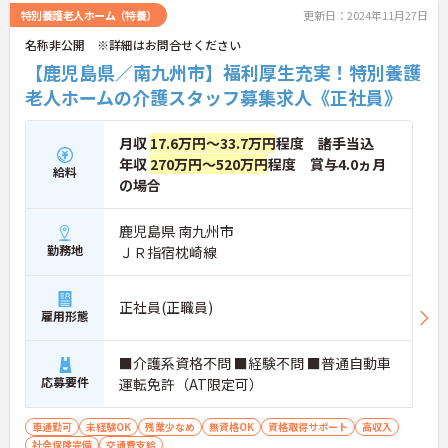
特別養護老人ホーム（特養）
更新日：2024年11月27日
名称非公開 ※詳細はお問合せください
【鹿児島県／南九州市】福利厚生充実！特別養護
老人ホームの介護スタッフ募集求人《正社員》
月収
17.6万円～33.7万円
程度 諸手当込
年収
270万円～520万円
程度 賞与4.0ヵ月
給料
の場合
鹿児島県 南九州市
勤務地
ＪＲ指宿枕崎線
正社員(正職員)
雇用形態
■介護系資格不問 ■経験不問 ■普通自動車
応募要件
運転免許（AT限定可）
車通勤可
未経験OK
残業少なめ
無資格OK
資格取得サポート
高収入
社会保険完備
交通費支給