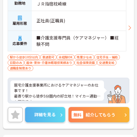
勤務地
ＪＲ指宿枕崎線
正社員(正職員)
雇用形態
■介護支援専門員（ケアマネジャー） ■経
応募要件
験不問
駅から徒歩10分以内
車通勤可
未経験OK
残業少なめ
住宅手当・補助
日勤のみ
産休･育休･介護休暇取得実績あり
社会保険完備
交通費支給
退職金制度あり
居宅介護支援事業所におけるケアマネジャーのお仕
事です！
最寄り駅から徒歩5分圏内の好立地！マイカー通勤
も可能です。
日勤帯のみのお仕事で残業少なめ！週休2日か3日で
選択可能なのでプライベートと両立しながら働けま
詳細を見る
無料
紹介してもらう
す。
ご興味ある方には、面接のポイントなど、さらに詳
細をお話致しますのでお気軽にご相談ください。