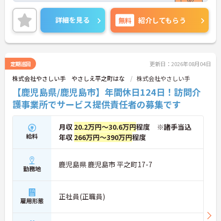
く、定着支援まで一貫して関われる点が魅力で、一
人ひとりの特性や希望に寄り添った支援を大切にさ
詳細を見る
無料
紹介してもらう
れています。研修や学びの機会も豊富で、業務に不
安がある方でも安心して成長できる、やりがいのあ
る職場です◎ご興味のある方には、面接対策ポイン
トなど、さらに詳細をお話しいたしますのでお気軽
にご相談ください！
定期巡回
更新日：2026年08月04日
株式会社やさしい手 やさしえ平之町はな
株式会社やさしい手
【鹿児島県/鹿児島市】年間休日124日！訪問介
護事業所でサービス提供責任者の募集です
月収
20.2万円～30.6万円
程度 ※諸手当込
給料
年収
266万円～390万円
程度
鹿児島県 鹿児島市 平之町17-7
勤務地
正社員(正職員)
雇用形態