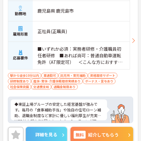
鹿児島県 鹿児島市
勤務地
正社員(正職員)
雇用形態
■いずれか必須：実務者研修・介護職員初
任者研修 ■あれば尚可：普通自動車運転
応募要件
免許（AT限定可） ＜こんな方におすすめ
＞ワークライフバランスを大切にしたいと
お考えの方、入居者様それぞれに合わせ
駅から徒歩10分以内
車通勤可
託児所・育児補助
資格取得サポート
研修制度あり
産休･育休･介護休暇取得実績あり
た、温かいケアを提供したい方、これまで
ボーナス・賞与あり
社会保険完備
交通費支給
退職金制度あり
の介護分野でのご経験を有効に活用したい
方
◆東証上場グループの安定した経営基盤が強みで
す。毎月の「食事補助手当」や独自の住宅ローン補
助、退職金制度など家計に優しい福利厚生が充実。
WEB社内報や年1回のキックオフミーティング等、
風通し良く温かいコミュニケーションを育む環境が
整っています。◆若手～中高年まで幅広い年代が活
詳細を見る
無料
紹介してもらう
躍中！短時間正社員制度などライフスタイルに合わ