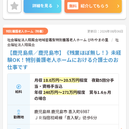
有効に使えます！
詳細を見る
無料
紹介してもらう
ご興味ある方には、面接のポイントなど、さらに詳
細をお話致しますのでお気軽にご相談ください。
特別養護老人ホーム（特養）
更新日：2026年08月06日
社会福祉法人翔風会地域密着型特別養護老人ホーム びわやまの里
社
会福祉法人翔風会
【鹿児島県／鹿児島市】《残業ほぼ無し！》未経
験OK！特別養護老人ホームにおける介護士のお
仕事です
月収
18.0万円～20.5万円
程度 夜勤5回分手
当・資格手当込
給料
年収
240万円～271万円
程度 賞与1.6ヵ月
の場合
鹿児島県 鹿児島市 喜入町6987
勤務地
ＪＲ指宿枕崎線「喜入駅」徒歩6分