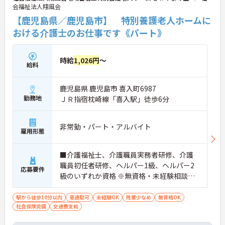
会福祉法人翔風会
【鹿児島県／鹿児島市】 特別養護老人ホームに
おける介護士のお仕事です《パート》
時給
1,026円
～
給料
鹿児島県 鹿児島市 喜入町6987
勤務地
ＪＲ指宿枕崎線「喜入駅」徒歩6分
非常勤・パート・アルバイト
雇用形態
■介護福祉士、介護職員実務者研修、介護
職員初任者研修、ヘルパー1級、ヘルパー2
応募要件
級のいずれか資格 ※無資格・未経験相談可
能
駅から徒歩10分以内
車通勤可
未経験OK
残業少なめ
無資格OK
社会保険完備
交通費支給