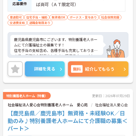
応募要件
ば尚可（ＡＴ限定可）
車通勤可
住宅手当・補助
無資格OK
ボーナス・賞与あり
社会保険完備
交通費支給
退職金制度あり
鹿児島県鹿児島市にございます、特別養護老人ホー
ムにて介護福祉士の募集です！
住宅手当の支給含め、各種手当も充実しております
ので、長期的な就業をしやすい環境です。マイカー
通勤OKなので、通勤も楽々ですよ◎
ご興味のある方は、マイナビ介護職までお問い合わ
詳細を見る
無料
紹介してもらう
せください。
特別養護老人ホーム（特養）
更新日：2026年07月29日
社会福祉法人愛心会特別養護老人ホーム 愛心苑
社会福祉法人愛心会
【鹿児島県／鹿児島市】無資格・未経験OK／日
勤のみ♪特別養護老人ホームにて介護職の募集＜
パート＞