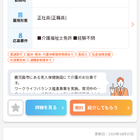
正社員(正職員)
雇用形態
■介護福祉士免許 ■経験不問
応募要件
車通勤可
産休･育休･介護休暇取得実績あり
高収入
社会保険完備
交通費支給
退職金制度あり
鹿児島市にある老人保健施設にて介護のお仕事で
す。
ワークライフバランス推進事業を実施。育児中の職
員の方々にとって気持ちよく働ける職場環境づくり
にも注力しています。
ご興味がある方は是非一度マイナビまでお問い合わ
詳細を見る
無料
紹介してもらう
せください。さらに詳細などお伝えします！
更新日：2026年08月07日