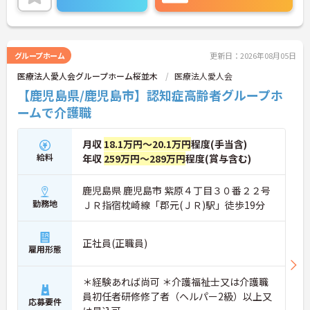
グループホーム
更新日：2026年08月05日
医療法人愛人会グループホーム桜並木
医療法人愛人会
【鹿児島県/鹿児島市】認知症高齢者グループホ
ームで介護職
月収
18.1万円～20.1万円
程度(手当含)
給料
年収
259万円～289万円
程度(賞与含む)
鹿児島県 鹿児島市 紫原４丁目３０番２２号
勤務地
ＪＲ指宿枕崎線「郡元(ＪＲ)駅」徒歩19分
正社員(正職員)
雇用形態
＊経験あれば尚可 ＊介護福祉士又は介護職
員初任者研修修了者（ヘルパー2級）以上又
応募要件