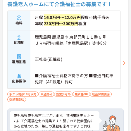
養護老人ホームにて介護福祉士の募集です！
月収
16.8万円～22.0万円
程度※諸手当込
給料
年収
230万円～300万円
程度
鹿児島県 鹿児島市 東郡元町１１番６号
勤務地
ＪＲ指宿枕崎線「南鹿児島駅」徒歩8分
正社員(正職員)
雇用形態
■介護福祉士資格お持ちの方 ■普通自動車
応募要件
免許（AT限定）尚可
駅から徒歩10分以内
車通勤可
残業少なめ
無資格OK
社会保険完備
交通費支給
鹿児島県鹿児島市にございます、特別養護老人ホー
ムにて介護福祉士の募集です！駅チカで徒歩圏内に
ある立地のため、毎日の通勤も楽々です♪ご興味の