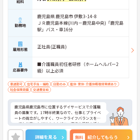
給料
鹿児島県 鹿児島市 伊敷3-14-8
ＪＲ鹿児島本線(川内－鹿児島中央)「鹿児島
勤務地
駅」バス・車16分
正社員(正職員)
雇用形態
■介護職員初任者研修（ホームヘルパー2
応募要件
級）以上必須
車通勤可
住宅手当・補助
日勤のみ
産休･育休･介護休暇取得実績あり
社会保険完備
交通費支給
鹿児島県鹿児島市に位置するデイサービスで介護職
員の募集です。17時半終業なので、仕事とプライベ
ートの両立がしやすく、ワークライフバランスを保
ってお仕事いただけます♪ぜひ、資格や経験を活か
してみませんか？ご興味のある方はご面接のポイン
トお伝えしますのでご気軽にお問い合わせくださ
詳細を見る
無料
紹介してもらう