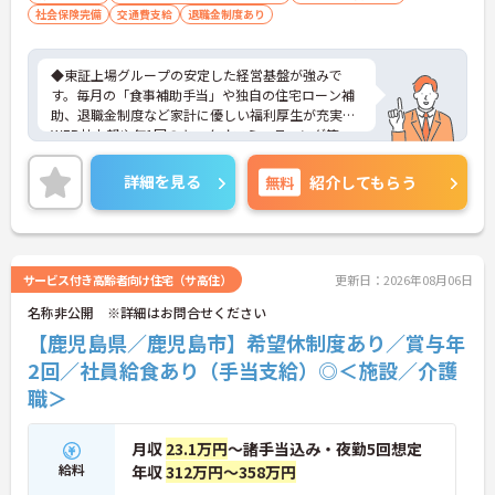
社会保険完備
交通費支給
退職金制度あり
の介護分野でのご経験を有効に活用したい
方
◆東証上場グループの安定した経営基盤が強みで
す。毎月の「食事補助手当」や独自の住宅ローン補
助、退職金制度など家計に優しい福利厚生が充実。
WEB社内報や年1回のキックオフミーティング等、
風通し良く温かいコミュニケーションを育む環境が
整っています。◆若手～中高年まで幅広い年代が活
詳細を見る
無料
紹介してもらう
躍中！短時間正社員制度などライフスタイルに合わ
せた柔軟な働き方が可能です。産休・育休の取得を
推進しており、復帰時には最大10万円支給の独自制
度「育児休業給付金＋（プラス）」をご用意。子育
て世代のキャリアを強力に支援します。◆働きなが
サービス付き高齢者向け住宅（サ高住）
更新日：2026年08月06日
ら成長！資格取得を最大10万円補助 多職種連携で専
名称非公開 ※詳細はお問合せください
門知識が磨けるチームケア実践 頑張りやスキルが給
与・役職にしっかり反映。 明確なキャリアパス制度
【鹿児島県／鹿児島市】希望休制度あり／賞与年
が整っている環境で、 目標を持って長く活躍できま
2回／社員給食あり（手当支給）◎＜施設／介護
す！
職＞
月収
23.1万円
～諸手当込み・夜勤5回想定
給料
年収
312万円～358万円