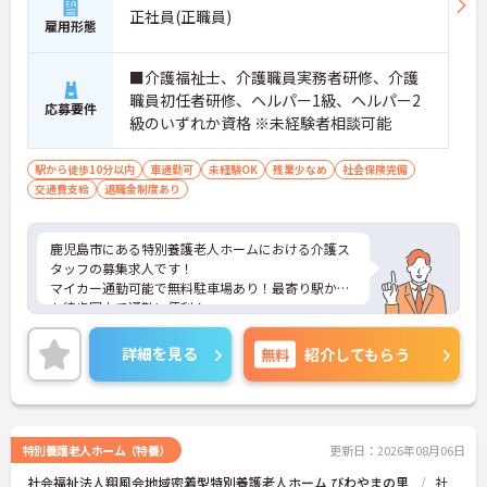
正社員(正職員)
雇用形態
■介護福祉士、介護職員実務者研修、介護
職員初任者研修、ヘルパー1級、ヘルパー2
応募要件
級のいずれか資格 ※未経験者相談可能
駅から徒歩10分以内
車通勤可
未経験OK
残業少なめ
社会保険完備
交通費支給
退職金制度あり
鹿児島市にある特別養護老人ホームにおける介護ス
タッフの募集求人です！
マイカー通勤可能で無料駐車場あり！最寄り駅から
も徒歩圏内で通勤に便利！
残業がほとんどありませんのでお仕事の後の時間も
有効に使えます！
詳細を見る
無料
紹介してもらう
ご興味ある方には、面接のポイントなど、さらに詳
細をお話致しますのでお気軽にご相談ください。
特別養護老人ホーム（特養）
更新日：2026年08月06日
社会福祉法人翔風会地域密着型特別養護老人ホーム びわやまの里
社