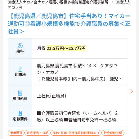
医療法人ナカノ会ナカノ看護小規模多機能型居宅介護事業所
医療法人
ナカノ会
【鹿児島県／鹿児島市】住宅手当あり！マイカー
通勤可◎看護小規模多機能で介護職員の募集＜正
社員＞
月収
21.5万円～25.7万円
給料
鹿児島県 鹿児島市 伊敷3-14-8 ケアタウ
ン・ナカノ
勤務地
ＪＲ鹿児島本線(川内－鹿児島中央)「鹿児島
駅」バス・車16分
正社員(正職員)
雇用形態
■介護職員初任者研修（ホームヘルパー2
応募要件
級）以上必須 ■普通自動車免許一種必須
車通勤可
住宅手当・補助
産休･育休･介護休暇取得実績あり
社会保険完備