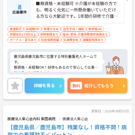
■無資格・未経験可 ※介護が未経験の方で
も、明るく元気に一所懸命働いていただけ
応募要件
る方なら大歓迎です。1年間の研修で介護職
に成長できます。
車通勤可
未経験OK
残業少なめ
住宅手当・補助
無資格OK
年間休日110日以上
研修制度あり
産休･育休･介護休暇取得実績あり
ボーナス・賞与あり
社会保険完備
交通費支給
退職金制度あり
鹿児島県鹿児島市に位置する特別養護老人ホームで
す。
無資格・未経験OK！研修もあるので安心して仕事を
始めることができます。
マイカー通勤が可能なため、通勤に便利です。
ご興味をお持ちの方はお気軽にお問い合わせくださ
詳細を見る
無料
紹介してもらう
い。
更新日：2026年08月03日
医療法人柴心会内科 柴田病院
医療法人柴心会
【鹿児島県／鹿児島市】残業なし！資格不問！病
院での看護助手＜パート＞