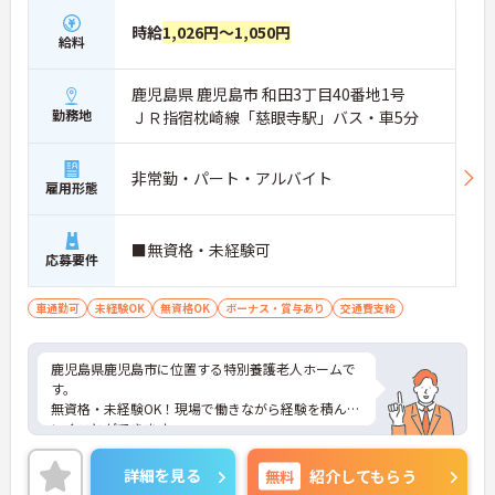
時給
1,026円～1,050円
給料
鹿児島県 鹿児島市 和田3丁目40番地1号
勤務地
ＪＲ指宿枕崎線「慈眼寺駅」バス・車5分
非常勤・パート・アルバイト
雇用形態
■無資格・未経験可
応募要件
車通勤可
未経験OK
無資格OK
ボーナス・賞与あり
交通費支給
鹿児島県鹿児島市に位置する特別養護老人ホームで
す。
無資格・未経験OK！現場で働きながら経験を積んで
いくことができます。
マイカー通勤が可能なため、通勤に便利です。
ご興味をお持ちの方はお気軽にお問い合わせくださ
詳細を見る
無料
紹介してもらう
い。