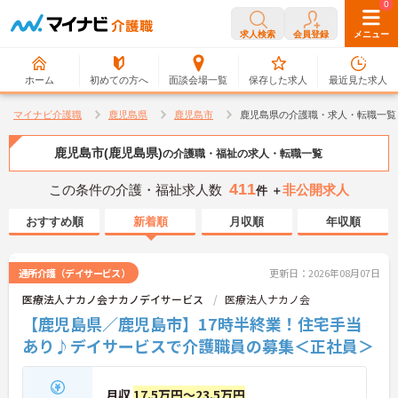
0
0
求人検索
会員登録
メニュー
ホーム
初めての方へ
面談会場一覧
保存した求人
最近見た求人
マイナビ介護職
鹿児島県
鹿児島市
鹿児島県の介護職・求人・転職一覧
鹿児島市(鹿児島県)
の介護職・福祉の求人・転職一覧
411
この条件の介護・福祉求人数
非公開求人
件 ＋
おすすめ順
新着順
月収順
年収順
通所介護（デイサービス）
更新日：2026年08月07日
医療法人ナカノ会ナカノデイサービス
医療法人ナカノ会
【鹿児島県／鹿児島市】17時半終業！住宅手当
あり♪デイサービスで介護職員の募集＜正社員＞
月収
17.5万円～23.5万円