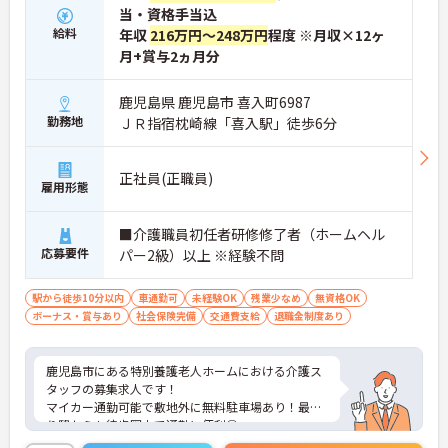
当・資格手当込
給料
年収
216万円～248万円
程度 ※月収×12ヶ
月+賞与2ヵ月分
鹿児島県 鹿児島市 喜入町6987
勤務地
ＪＲ指宿枕崎線「喜入駅」徒歩6分
正社員(正職員)
雇用形態
■介護職員初任者研修修了者（ホームヘル
応募要件
パー2級）以上 ※経験不問
駅から徒歩10分以内
車通勤可
未経験OK
残業少なめ
無資格OK
ボーナス・賞与あり
社会保険完備
交通費支給
退職金制度あり
鹿児島市にある特別養護老人ホームにおける介護ス
タッフの募集求人です！
マイカー通勤可能で敷地外に無料駐車場あり！最寄
り駅からも徒歩圏内で通勤に便利◎
残業がほとんどありませんのでお仕事の後の時間も