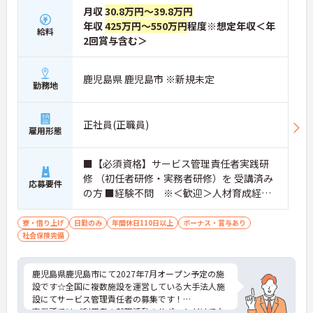
月収
30.8万円～39.8万円
年収
425万円～550万円
程度※想定年収＜年
給料
2回賞与含む＞
鹿児島県 鹿児島市 ※新規未定
勤務地
正社員(正職員)
雇用形態
■【必須資格】サービス管理責任者実践研
修 （初任者研修・実務者研修）を 受講済み
応募要件
の方 ■経験不問 ※＜歓迎＞人材育成経験
などがある方／施設等での管理職経験があ
る方（5名前後のマネジメント）
寮・借り上げ
日勤のみ
年間休日110日以上
ボーナス・賞与あり
社会保険完備
鹿児島県鹿児島市にて2027年7月オープン予定の施
設です☆全国に複数施設を運営している大手法人施
設にてサービス管理責任者の募集です！
事業所ではご利用者の就職活動のサポートだけでな