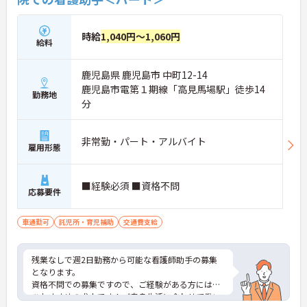
時給
1,040円～1,060円
給料
鹿児島県 鹿児島市 中町12-14
鹿児島市電第１期線「高見馬場駅」徒歩14
勤務地
分
非常勤・パート・アルバイト
雇用形態
■経験必須 ■資格不問
応募要件
車通勤可
託児所・育児補助
交通費支給
残業なしで週2日勤務から可能な看護師助手の募集
となります。
資格不問での募集ですので、ご経験がある方にはぜ
ひおすすめの求人です！ご自身生活に合わせて働い