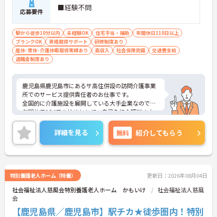
■経験不問
応募要件
駅から徒歩10分以内
未経験OK
住宅手当・補助
年間休日110日以上
ブランクOK
資格取得サポート
研修制度あり
産休･育休･介護休暇取得実績あり
高収入
社会保険完備
交通費支給
退職金制度あり
鹿児島県鹿児島市にあるサ高住併設の訪問介護事業
所でのサービス提供責任者のお仕事です。
全国的に介護施設を展開している大手企業なので、
年間休日124日を始めとして、自己負担介護料の支
援など福利厚生が充実しています。
初任者研修養成講座を無料で開催しているなど、介
詳細を見る
無料
紹介してもらう
護業界でのキャリアアップを狙える環境です。
お子様がいる方など、フルタイムで働けない事情が
ある方もお気軽にご相談いただけます◎
ご興味がある方は是非一度マイナビまでお問合せ下
さい。更に詳細などお伝えします。
特別養護老人ホーム（特養）
更新日：2026年08月04日
社会福祉法人慈風会特別養護老人ホーム かもいけ
社会福祉法人慈風
会
【鹿児島県／鹿児島市】駅チカ★徒歩圏内！特別