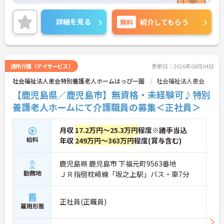
ある方は、マイナビ介護職までお問い合わせくださ
い。
詳細を見る
無料
紹介してもらう
通所介護（デイサービス）
更新日：2026年08月04日
社会福祉法人恵会特別養護老人ホームはっぴー園
社会福祉法人恵会
【鹿児島県／鹿児島市】無資格・未経験可♪特別
養護老人ホームにて介護職員の募集＜正社員＞
月収
17.2万円～25.3万円
程度※諸手当込
給料
年収
249万円～363万円
程度(賞与含む)
鹿児島県 鹿児島市 下福元町9563番地
勤務地
ＪＲ指宿枕崎線「坂之上駅」バス・車7分
正社員(正職員)
雇用形態