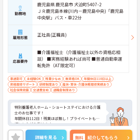
鹿児島県 鹿児島市 犬迫町5407-2
ＪＲ鹿児島本線(川内－鹿児島中央)「鹿児島
勤務地
中央駅」バス・車22分
正社員(正職員)
雇用形態
■介護福祉士（介護福祉士以外の資格応相
談） ■実務経験あれば尚可 ■普通自動車運
応募要件
転免許（AT限定可）
車通勤可
未経験OK
残業少なめ
無資格OK
年間休日110日以上
資格取得サポート
研修制度あり
産休･育休･介護休暇取得実績あり
社会保険完備
交通費支給
退職金制度あり
特別養護老人ホーム・ショートステイにおける介護
士のお仕事です！
年間休日112日！残業ほぼ無し！プライベートも大
切にしながら働けます。
ご興味ある方には、面接のポイントなど、さらに詳
細をお話致しますのでお気軽にご相談ください。
詳細を見る
無料
紹介してもらう