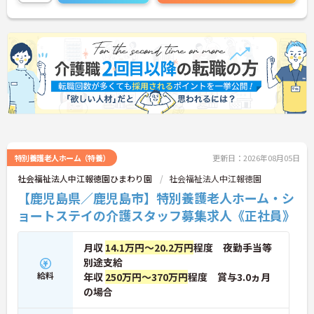
せた柔軟な働き方が可能です。産休・育休の取得を
推進しており、復帰時には最大10万円支給の独自制
度「育児休業給付金＋（プラス）」をご用意。子育
て世代のキャリアを強力に支援します。◆働きなが
ら成長！資格取得を最大10万円補助 多職種連携で専
門知識が磨けるチームケア実践 頑張りやスキルが給
与・役職にしっかり反映。 明確なキャリアパス制度
が整っている環境で、 目標を持って長く活躍できま
す！
特別養護老人ホーム（特養）
更新日：2026年08月05日
社会福祉法人中江報徳園ひまわり園
社会福祉法人中江報徳園
【鹿児島県／鹿児島市】特別養護老人ホーム・シ
ョートステイの介護スタッフ募集求人《正社員》
月収
14.1万円～20.2万円
程度 夜勤手当等
別途支給
給料
年収
250万円～370万円
程度 賞与3.0ヵ月
の場合