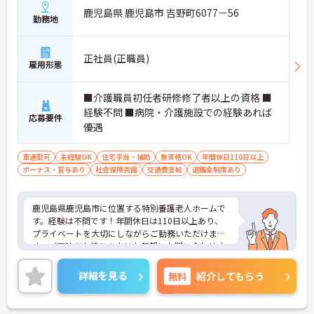
鹿児島県 鹿児島市 吉野町6077－56
勤務地
正社員(正職員)
雇用形態
■介護職員初任者研修修了者以上の資格 ■
経験不問 ■病院・介護施設での経験あれば
応募要件
優遇
車通勤可
未経験OK
住宅手当・補助
無資格OK
年間休日110日以上
ボーナス・賞与あり
社会保険完備
交通費支給
退職金制度あり
鹿児島県鹿児島市に位置する特別養護老人ホームで
す。経験は不問です！年間休日は110日以上あり、
プライベートを大切にしながらご勤務いただけま
す。ご興味をお持ちの方はお気軽にお問い合わせく
ださい。
詳細を見る
無料
紹介してもらう