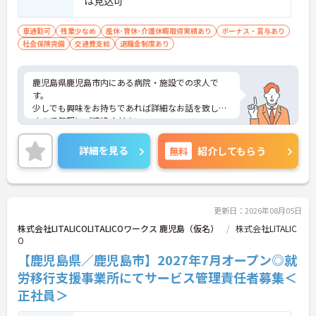
は見込可
車通勤可
残業少なめ
産休･育休･介護休暇取得実績あり
ボーナス・賞与あり
社会保険完備
交通費支給
退職金制度あり
鹿児島県鹿児島市内にある病院・施設での求人で
す。
少しでも興味をお持ちであれば詳細なお話を致しま
すので気軽にご連絡ください。
詳細を見る
無料
紹介してもらう
更新日：2026年08月05日
株式会社LITALICOLITALICOワークス 鹿児島（仮名）
株式会社LITALIC
O
【鹿児島県／鹿児島市】2027年7月オープン◎就
労移行支援事業所にてサービス管理責任者募集＜
正社員＞