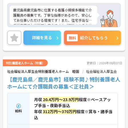
鹿児島県鹿児島市に位置する看護小規模多機能で介
護職員の募集です。丁寧な指導があるので、安心し
てお仕事いただける環境です！また、住宅手当など
手当充実でお給料面も安心です！ご興味のある方は
ご面接のポイントお伝えしますのでご気軽にお問い
合わせください。
詳細を見る
無料
紹介してもらう
特別養護老人ホーム（特養）
更新日：2026年08月07日
社会福祉法人厚生会特別養護老人ホーム 睦園
社会福祉法人厚生会
【鹿児島県／鹿児島市】経験不問♪特別養護老人
ホームにて介護職員の募集＜正社員＞
月収
20.4万円～23.9万円
程度※ベースアッ
プ手当・夜勤手当込
給料
年収
312万円～370万円
程度※賞与・諸手当
込