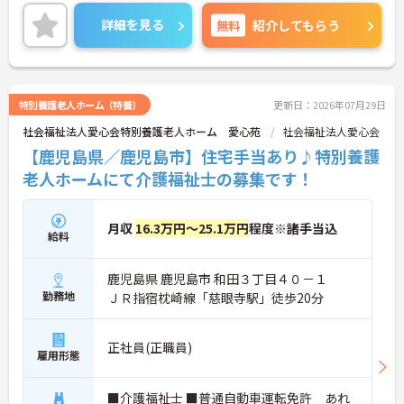
てみませんか？ご興味のある方は、面接のポイント
お伝えしますのでお気軽にお問い合わせください。
詳細を見る
無料
紹介してもらう
特別養護老人ホーム（特養）
更新日：2026年07月29日
社会福祉法人愛心会特別養護老人ホーム 愛心苑
社会福祉法人愛心会
【鹿児島県／鹿児島市】住宅手当あり♪特別養護
老人ホームにて介護福祉士の募集です！
月収
16.3万円～25.1万円
程度※諸手当込
給料
鹿児島県 鹿児島市 和田３丁目４０－１
勤務地
ＪＲ指宿枕崎線「慈眼寺駅」徒歩20分
正社員(正職員)
雇用形態
■介護福祉士 ■普通自動車運転免許 あれ