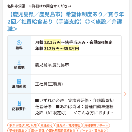
名称非公開 ※詳細はお問合せください
【鹿児島県／鹿児島市】希望休制度あり／賞与年
2回／社員給食あり（手当支給）◎＜施設／介護
職＞
月収
23.1万円
～諸手当込み・夜勤5回想定
給料
年収
312万円～358万円
鹿児島県 鹿児島市
勤務地
正社員(正職員)
雇用形態
■いずれか必須：実務者研修・介護職員初
任者研修 ■あれば尚可：普通自動車運転
応募要件
免許（AT限定可） ＜こんな方におすすめ
＞ワークライフバランスを大切にしたいと
お考えの方、入居者様それぞれに合わせ
駅から徒歩10分以内
車通勤可
託児所・育児補助
資格取得サポート
研修制度あり
産休･育休･介護休暇取得実績あり
た、温かいケアを提供したい方、これまで
ボーナス・賞与あり