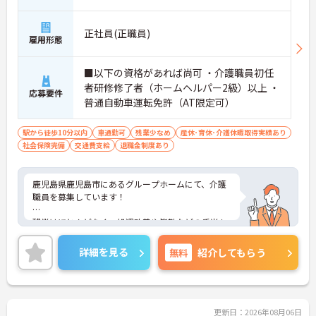
正社員(正職員)
雇用形態
■以下の資格があれば尚可 ・介護職員初任
者研修修了者（ホームヘルパー2級）以上 ・
応募要件
普通自動車運転免許（AT限定可）
駅から徒歩10分以内
車通勤可
残業少なめ
産休･育休･介護休暇取得実績あり
社会保険完備
交通費支給
退職金制度あり
鹿児島県鹿児島市にあるグループホームにて、介護
職員を募集しています！
残業はほとんどなく、処遇改善や皆勤などの手当も
あり、とても働きやすい環境ですよ♪「
詳細を見る
無料
紹介してもらう
ご興味ある方には、面接対策ポイントなど、詳細を
お話しいたしますのでお気軽にご相談ください。
更新日：2026年08月06日