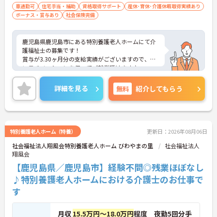
車通勤可
住宅手当・補助
資格取得サポート
産休･育休･介護休暇取得実績あり
ボーナス・賞与あり
社会保険完備
鹿児島県鹿児島市にある特別養護老人ホームにて介
護福祉士の募集です！
賞与が3.30ヶ月分の支給実績がございますので、高
いモチベーションを保ってご就業頂けます♪
ご興味のある方には、面接対策ポイントなど、さら
に詳細をお話しいたしますのでお気軽にご相談くだ
詳細を見る
無料
紹介してもらう
さい！
特別養護老人ホーム（特養）
更新日：2026年08月06日
社会福祉法人翔風会特別養護老人ホーム びわやまの里
社会福祉法人
翔風会
【鹿児島県／鹿児島市】経験不問◎残業ほぼなし
♪特別養護老人ホームにおける介護士のお仕事で
す
月収
15.5万円～18.0万円
程度 夜勤5回分手