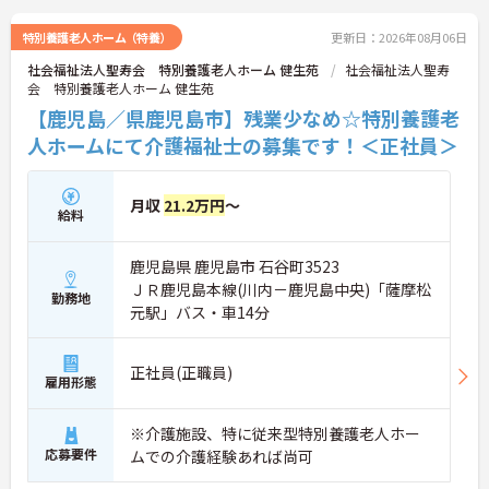
特別養護老人ホーム（特養）
更新日：2026年08月06日
社会福祉法人聖寿会 特別養護老人ホーム 健生苑
社会福祉法人聖寿
会 特別養護老人ホーム 健生苑
【鹿児島／県鹿児島市】残業少なめ☆特別養護老
人ホームにて介護福祉士の募集です！＜正社員＞
月収
21.2万円
～
給料
鹿児島県 鹿児島市 石谷町3523
ＪＲ鹿児島本線(川内－鹿児島中央)「薩摩松
勤務地
元駅」バス・車14分
正社員(正職員)
雇用形態
※介護施設、特に従来型特別養護老人ホー
応募要件
ムでの介護経験あれば尚可