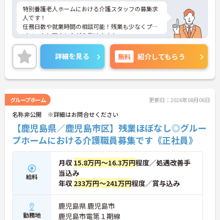
特別養護老人ホームにおける介護スタッフの募集求
人です！
任務日数や就業時間の相談可能！残業も少なくプラ
イベートと両立しながら働けます！
ご興味ある方には、面接のポイントなど、さらに詳
細をお話致しますのでお気軽にご相談ください。
詳細を見る
無料
紹介してもらう
グループホーム
更新日：2026年08月06日
名称非公開 ※詳細はお問合せください
【鹿児島県／鹿児島市区】残業ほぼなし◎グルー
プホームにおける介護職員募集です《正社員》
月収
15.8万円～16.3万円
程度／処遇改善手
当込み
給料
年収
233万円～241万円
程度／賞与込み
鹿児島県 鹿児島市
勤務地
鹿児島市電第１期線