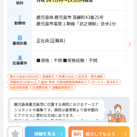
給料
鹿児島県 鹿児島市 高麗町43番25号
勤務地
鹿児島市電第１期線「武之橋駅」徒歩1分
正社員(正職員)
雇用形態
■資格：不問 ■実務経験：不問
応募要件
駅から徒歩10分以内
車通勤可
残業少なめ
託児所・育児補助
年間休日110日以上
産休･育休･介護休暇取得実績あり
ボーナス・賞与あり
社会保険完備
交通費支給
退職金制度あり
鹿児島県鹿児島市に位置する病院におけるナースア
シスタントの募集です。病院は最寄駅より徒歩圏内
とアクセスに便利な立地にあります。
育児休業・介護休業の取得実績があり、ライフステ
ージが変化しても安心してお勤めいただける環境で
す。また、年間休日は123日もあり、プライベート
詳細を見る
無料
紹介してもらう