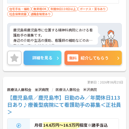
住宅手当・補助
無資格OK
年間休日110日以上
ボーナス・賞与あり
社会保険完備
退職金制度あり
鹿児島県鹿児島市に位置する精神科病院における看
護助手の募集です。
身辺の介助や生活の援助、看護師の補助などのお仕
事を行っていただきます◎
年間休日が115日あるので、メリハリのある働き方
ができます♪
詳細を見る
無料
紹介してもらう
ご興味のある方には面接ポイントをお伝えしますの
で、お気軽にお問い合わせください！
更新日：2026年06月25日
医療法人藤和会 米沢病院
医療法人藤和会 米沢病院
【鹿児島県／鹿児島市】日勤のみ／年間休日113
日あり♪療養型病院にて看護助手の募集＜正社員
＞
月収
14.6万円～16.5万円
程度※諸手当込