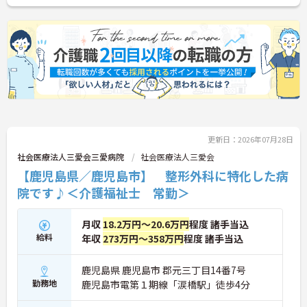
更新日：2026年07月28日
社会医療法人三愛会三愛病院
社会医療法人三愛会
【鹿児島県／鹿児島市】 整形外科に特化した病
院です♪＜介護福祉士 常勤＞
月収
18.2万円～20.6万円
程度 諸手当込
給料
年収
273万円～358万円
程度 諸手当込
鹿児島県 鹿児島市 郡元三丁目14番7号
勤務地
鹿児島市電第１期線「涙橋駅」徒歩4分