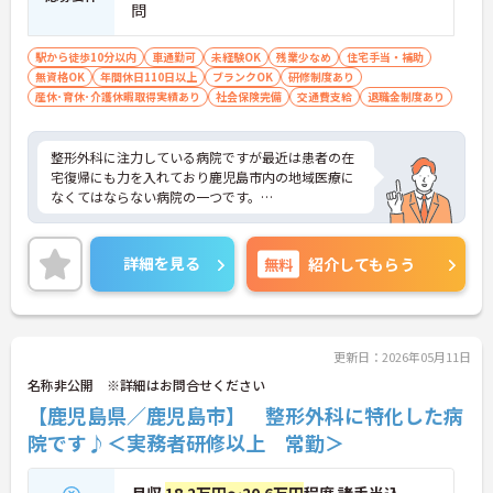
問
駅から徒歩10分以内
車通勤可
未経験OK
残業少なめ
住宅手当・補助
無資格OK
年間休日110日以上
ブランクOK
研修制度あり
産休･育休･介護休暇取得実績あり
社会保険完備
交通費支給
退職金制度あり
整形外科に注力している病院ですが最近は患者の在
宅復帰にも力を入れており鹿児島市内の地域医療に
なくてはならない病院の一つです。
また、法人運営としても安定しており訪問看護や老
詳細を見る
無料
紹介してもらう
健施設など幅広く包括的に患者をケアできることも
同院の強みでございます。気になることなどござい
ましたらお気軽にお問い合わせ下さいませ。
更新日：2026年05月11日
名称非公開 ※詳細はお問合せください
【鹿児島県／鹿児島市】 整形外科に特化した病
院です♪＜実務者研修以上 常勤＞
月収
18.2万円～20.6万円
程度 諸手当込