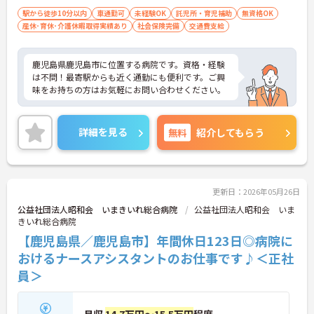
駅から徒歩10分以内
車通勤可
未経験OK
託児所・育児補助
無資格OK
産休･育休･介護休暇取得実績あり
社会保険完備
交通費支給
鹿児島県鹿児島市に位置する病院です。資格・経験
は不問！最寄駅からも近く通勤にも便利です。ご興
味をお持ちの方はお気軽にお問い合わせください。
詳細を見る
無料
紹介してもらう
更新日：2026年05月26日
公益社団法人昭和会 いまきいれ総合病院
公益社団法人昭和会 いま
きいれ総合病院
【鹿児島県／鹿児島市】年間休日123日◎病院に
おけるナースアシスタントのお仕事です♪＜正社
員＞
月収
14.7万円～15.5万円
程度