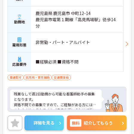
鹿児島県 鹿児島市 中町12-14
鹿児島市電第１期線「高見馬場駅」徒歩14
勤務地
分
非常勤・パート・アルバイト
雇用形態
■経験必須 ■資格不問
応募要件
車通勤可
託児所・育児補助
交通費支給
残業なしで週2日勤務から可能な看護師助手の募集
となります。
資格不問での募集ですので、ご経験がある方にはぜ
ひおすすめの求人です！ご自身生活に合わせて働い
てみませんか？ご興味のある方は、面接のポイント
お伝えしますのでお気軽にお問い合わせください。
詳細を見る
無料
紹介してもらう