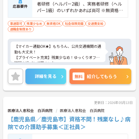
者研修（ヘルパー2級）、実務者研修（ヘル
応募要件
パー1級）のいずれかあれば尚可 ※無資格未
経験も相談可
車通勤可
残業少なめ
無資格OK
社会保険完備
交通費支給
退職金制度あり
【マイカー通勤OK★】もちろん、公共交通機関の通
勤も大丈夫！
【プライベート充実】残業少なめ！ゆっくりオフの
時間を過ごして下さいね
【無資格・未経験】の方も相談可能♪お話を聞くだ
けでも大丈夫！
詳細を見る
無料
紹介してもらう
ご興味ある方には、面接対策ポイントなど、さらに
詳細をお話しいたします♪お気軽にご相談くださ
い！
更新日：2026年05月13日
医療法人恵和会 白浜病院
医療法人恵和会 白浜病院
【鹿児島県／鹿児島市】資格不問！残業なし♪病
院での介護助手募集＜正社員＞