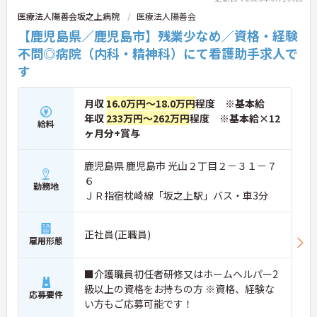
医療法人陽善会坂之上病院
医療法人陽善会
【鹿児島県／鹿児島市】残業少なめ／資格・経験
不問◎病院（内科・精神科）にて看護助手求人で
す
月収
16.0万円～18.0万円
程度 ※基本給
年収
233万円～262万円
程度 ※基本給×12
給料
ヶ月分+賞与
鹿児島県 鹿児島市 光山２丁目２－３１－７
６
勤務地
ＪＲ指宿枕崎線「坂之上駅」バス・車3分
正社員(正職員)
雇用形態
■介護職員初任者研修又はホームヘルパー2
級以上の資格をお持ちの方 ※資格、経験な
応募要件
い方もご応募可能です！