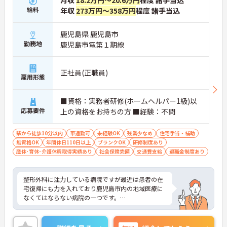
給料
年収
273万円～358万円
程度 諸手当込
鹿児島県 鹿児島市
勤務地
鹿児島市電第１期線
正社員(正職員)
雇用形態
■資格：実務者研修(ホームヘルパー1級)以
応募要件
上の資格をお持ちの方 ■経験：不問
駅から徒歩10分以内
車通勤可
未経験OK
残業少なめ
住宅手当・補助
無資格OK
年間休日110日以上
ブランクOK
研修制度あり
産休･育休･介護休暇取得実績あり
社会保険完備
交通費支給
退職金制度あり
整形外科に注力している病院ですが最近は患者の在
宅復帰にも力を入れており鹿児島市内の地域医療に
なくてはならない病院の一つです。
また、法人運営としても安定しており訪問看護や老