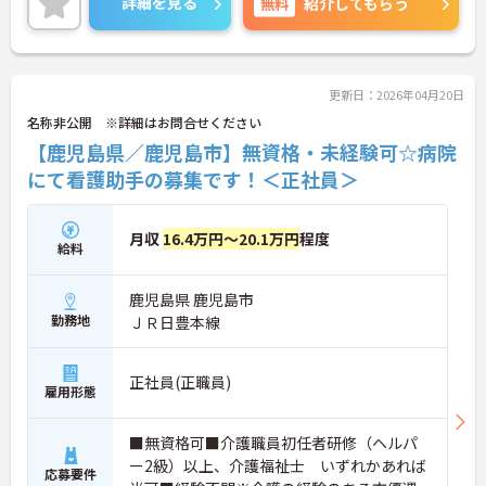
詳細を見る
無料
紹介してもらう
健施設など幅広く包括的に患者をケアできることも
同院の強みでございます。気になることなどござい
ましたらお気軽にお問い合わせ下さいませ。
更新日：2026年04月20日
名称非公開 ※詳細はお問合せください
【鹿児島県／鹿児島市】無資格・未経験可☆病院
にて看護助手の募集です！＜正社員＞
月収
16.4万円～20.1万円
程度
給料
鹿児島県 鹿児島市
勤務地
ＪＲ日豊本線
正社員(正職員)
雇用形態
■無資格可■介護職員初任者研修（ヘルパ
ー2級）以上、介護福祉士 いずれかあれば
応募要件