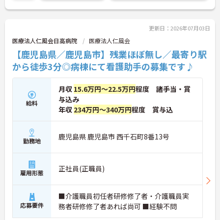
更新日：2026年07月03日
医療法人仁風会日高病院
医療法人仁風会
【鹿児島県／鹿児島市】残業ほぼ無し／最寄り駅
から徒歩3分◎病棟にて看護助手の募集です♪
月収
15.6万円～22.5万円
程度 諸手当・賞
与込み
給料
年収
234万円～340万円
程度 賞与込
鹿児島県 鹿児島市 西千石町8番13号
勤務地
正社員(正職員)
雇用形態
■介護職員初任者研修修了者・介護職員実
応募要件
務者研修修了者あれば尚可 ■経験不問