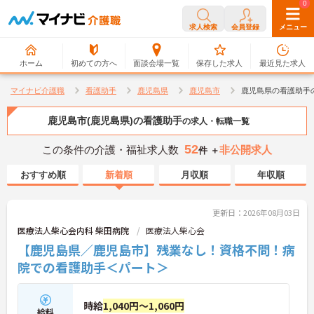
0
0
求人検索
会員登録
メニュー
ホーム
初めての方へ
面談会場一覧
保存した求人
最近見た求人
マイナビ介護職
看護助手
鹿児島県
鹿児島市
鹿児島県の看護助手
鹿児島市(鹿児島県)の看護助手
の求人・転職一覧
52
この条件の介護・福祉求人数
非公開求人
件 ＋
おすすめ順
新着順
月収順
年収順
更新日：2026年08月03日
医療法人柴心会内科 柴田病院
医療法人柴心会
【鹿児島県／鹿児島市】残業なし！資格不問！病
院での看護助手＜パート＞
時給
1,040円～1,060円
給料