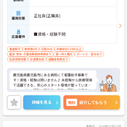
正社員(正職員)
雇用形態
■資格・経験不問
応募要件
車通勤可
無資格OK
日勤のみ
年間休日110日以上
産休･育休･介護休暇取得実績あり
夏～秋入職可
ボーナス・賞与あり
社会保険完備
交通費支給
退職金制度あり
鹿児島県鹿児島市にある病院にて看護助手募集で
す！資格・経験は問いません♪ 未経験から医療現場
で活躍できる、安心のスタート環境が整っていま
す。マイカー通勤も可能で、毎日の通勤も快適です
☆
ご興味のある方には、面接対策ポイントなど、さら
詳細を見る
無料
紹介してもらう
に詳細をご案内しますのでお気軽にご相談くださ
い！
更新日：2026年07月15日