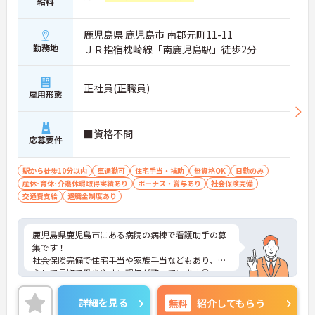
給料
鹿児島県 鹿児島市 南郡元町11-11
勤務地
ＪＲ指宿枕崎線「南鹿児島駅」徒歩2分
正社員(正職員)
雇用形態
■資格不問
応募要件
駅から徒歩10分以内
車通勤可
住宅手当・補助
無資格OK
日勤のみ
産休･育休･介護休暇取得実績あり
ボーナス・賞与あり
社会保険完備
交通費支給
退職金制度あり
鹿児島県鹿児島市にある病院の病棟で看護助手の募
集です！
社会保険完備で住宅手当や家族手当などもあり、安
心して長期で働きやすい環境が整っています◎
また、昇給と計3.50ヵ月分の賞与実績があり、あな
たの頑張りがしっかり評価され、やりがいを持って
詳細を見る
無料
紹介してもらう
お仕事ができます！