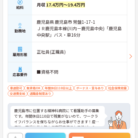
月収
17.4万円～19.4万円
給料
鹿児島県 鹿児島市 常盤1-17-1
ＪＲ鹿児島本線(川内－鹿児島中央)「鹿児島
勤務地
中央駅」バス・車16分
正社員(正職員)
雇用形態
■資格不問
応募要件
車通勤可
無資格OK
年間休日110日以上
ボーナス・賞与あり
社会保険完備
交通費支給
退職金制度あり
鹿児島市に位置する精神科病院にて看護助手の募集
です。年間休日110日で残業がないので、ワークラ
イフバランスを保ちながらお仕事ができます！産前
産後・育児休業や院内保育園完備でお子様がいらっ
しゃる方でも安心◎無料駐車場があるのでマイカー