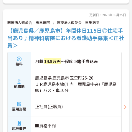
更新日：2026年06月25日
医療法人敬愛会 玉里病院
医療法人敬愛会 玉里病院
【鹿児島県／鹿児島市】年間休日115日◎住宅手
当あり♪精神科病院における看護助手募集＜正社
員＞
月収
14.5万円
～程度※諸手当込み
給料
鹿児島県 鹿児島市 玉里町26-20
ＪＲ鹿児島本線(川内－鹿児島中央)「鹿児島
勤務地
駅」バス・車10分
正社員(正職員)
雇用形態
■資格不問
応募要件