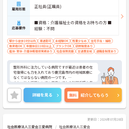
正社員(正職員)
雇用形態
■資格：介護福祉士の資格をお持ちの方 ■
応募要件
経験：不問
駅から徒歩10分以内
車通勤可
未経験OK
残業少なめ
住宅手当・補助
無資格OK
年間休日110日以上
ブランクOK
研修制度あり
産休･育休･介護休暇取得実績あり
社会保険完備
交通費支給
退職金制度あり
整形外科に注力している病院ですが最近は患者の在
宅復帰にも力を入れており鹿児島市内の地域医療に
なくてはならない病院の一つです。
また、法人運営としても安定しており訪問看護や老
健施設など幅広く包括的に患者をケアできることも
同院の強みでございます。気になることなどござい
詳細を見る
無料
紹介してもらう
ましたらお気軽にお問い合わせ下さいませ。
更新日：2026年07月28日
社会医療法人三愛会三愛病院
社会医療法人三愛会