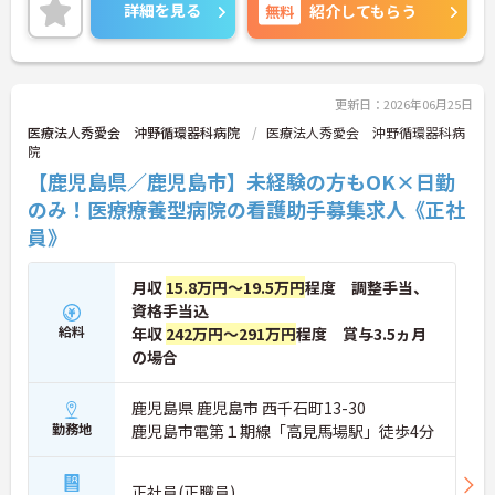
いくことができます。
詳細を見る
無料
紹介してもらう
ご興味をお持ちの方はお気軽にお問い合わせくださ
い。
更新日：2026年06月25日
医療法人秀愛会 沖野循環器科病院
医療法人秀愛会 沖野循環器科病
院
【鹿児島県／鹿児島市】未経験の方もOK×日勤
のみ！医療療養型病院の看護助手募集求人《正社
員》
月収
15.8万円～19.5万円
程度 調整手当、
資格手当込
給料
年収
242万円～291万円
程度 賞与3.5ヵ月
の場合
鹿児島県 鹿児島市 西千石町13-30
勤務地
鹿児島市電第１期線「高見馬場駅」徒歩4分
正社員(正職員)