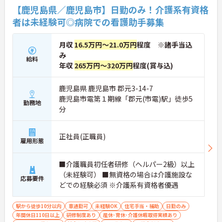
【鹿児島県／鹿児島市】日勤のみ！介護系有資格
者は未経験可◎病院での看護助手募集
月収
16.5万円～21.0万円
程度 ※諸手当込
み
給料
年収
265万円～320万円
程度(賞与込)
鹿児島県 鹿児島市 郡元3-14-7
鹿児島市電第１期線「郡元(市電)駅」徒歩5
勤務地
分
正社員(正職員)
雇用形態
■介護職員初任者研修（ヘルパー2級）以上
（未経験可） ■無資格の場合は介護施設な
応募要件
どでの経験必須 ※介護系有資格者優遇
駅から徒歩10分以内
車通勤可
未経験OK
住宅手当・補助
日勤のみ
年間休日110日以上
研修制度あり
産休･育休･介護休暇取得実績あり