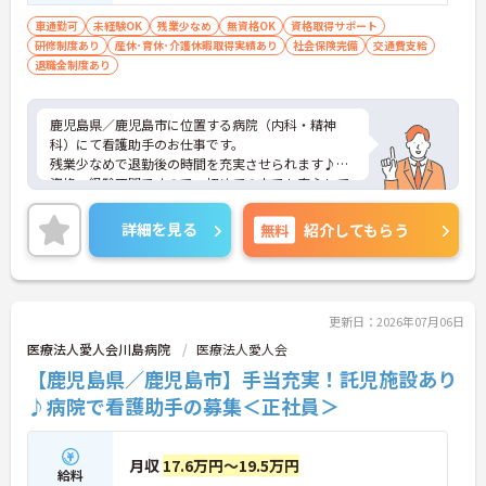
車通勤可
未経験OK
残業少なめ
無資格OK
資格取得サポート
研修制度あり
産休･育休･介護休暇取得実績あり
社会保険完備
交通費支給
退職金制度あり
鹿児島県／鹿児島市に位置する病院（内科・精神
科）にて看護助手のお仕事です。
残業少なめで退勤後の時間を充実させられます♪
資格・経験不問ですので、初めての方でも安心して
ご就業いただけます。
ご興味のある方には、面接対策ポイントなど、さら
詳細を見る
無料
紹介してもらう
に詳細をお話しいたしますので、お気軽にご相談く
ださい。
更新日：2026年07月06日
医療法人愛人会川島病院
医療法人愛人会
【鹿児島県／鹿児島市】手当充実！託児施設あり
♪病院で看護助手の募集＜正社員＞
月収
17.6万円～19.5万円
給料