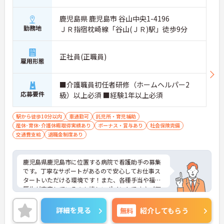
鹿児島県 鹿児島市 谷山中央1-4196
勤務地
ＪＲ指宿枕崎線「谷山(ＪＲ)駅」徒歩9分
正社員(正職員)
雇用形態
■介護職員初任者研修（ホームヘルパー2
応募要件
級）以上必須 ■経験1年以上必須
駅から徒歩10分以内
車通勤可
託児所・育児補助
産休･育休･介護休暇取得実績あり
ボーナス・賞与あり
社会保険完備
交通費支給
退職金制度あり
鹿児島県鹿児島市に位置する病院で看護助手の募集
です。丁寧なサポートがあるので安心してお仕事ス
タートいただける環境です！また、各種手当や福利
厚生が充実しているのも嬉しいポイントです♪ご興
味のある方はご面接のポイントお伝えしますのでご
気軽にお問い合わせください。
詳細を見る
無料
紹介してもらう