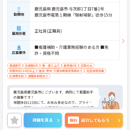
鹿児島県 鹿児島市 与次郎1丁目7番1号
勤務地
鹿児島市電第１期線「騎射場駅」徒歩15分
正社員(正職員)
雇用形態
■看護補助・介護業務経験のある方 ■免
応募要件
許・資格不問
車通勤可
未経験OK
寮・借り上げ
無資格OK
日勤のみ
年間休日110日以上
産休･育休･介護休暇取得実績あり
社会保険完備
交通費支給
退職金制度あり
鹿児島県鹿児島市にございます、病院にて看護助手
の募集です！
年間休日115日にて、お休み多めなので、プライベ
ートの時間もしっかり確保できます！夜勤がある部
署とない部署があるため、都合により、夜勤が難し
い方にもおすすめの求人になります。
詳細を見る
無料
紹介してもらう
ご興味のある方は、マイナビ介護職までお問い合わ
せください。