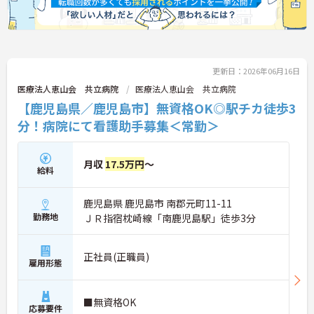
更新日：2026年06月16日
医療法人恵山会 共立病院
医療法人恵山会 共立病院
【鹿児島県／鹿児島市】無資格OK◎駅チカ徒歩3
分！病院にて看護助手募集＜常勤＞
月収
17.5万円
～
給料
鹿児島県 鹿児島市 南郡元町11-11
勤務地
ＪＲ指宿枕崎線「南鹿児島駅」徒歩3分
正社員(正職員)
雇用形態
■無資格OK
応募要件