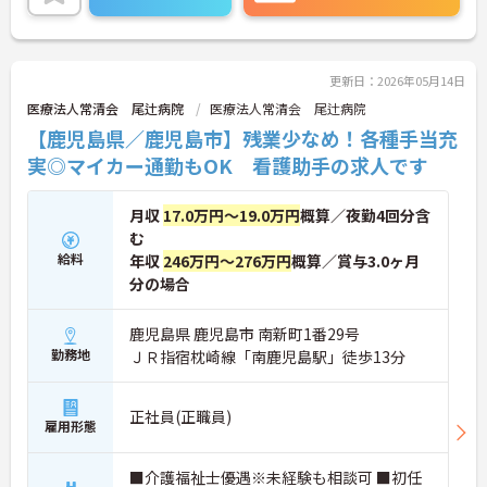
を大切にしながらご勤務いただけます。
ご興味のある方には、面接対策ポイントなど、さら
に詳細をお話しいたしますのでお気軽にご相談くだ
さい！
更新日：2026年05月14日
医療法人常清会 尾辻病院
医療法人常清会 尾辻病院
【鹿児島県／鹿児島市】残業少なめ！各種手当充
実◎マイカー通勤もOK 看護助手の求人です
月収
17.0万円～19.0万円
概算／夜勤4回分含
む
給料
年収
246万円～276万円
概算／賞与3.0ヶ月
分の場合
鹿児島県 鹿児島市 南新町1番29号
勤務地
ＪＲ指宿枕崎線「南鹿児島駅」徒歩13分
正社員(正職員)
雇用形態
■介護福祉士優遇※未経験も相談可 ■初任