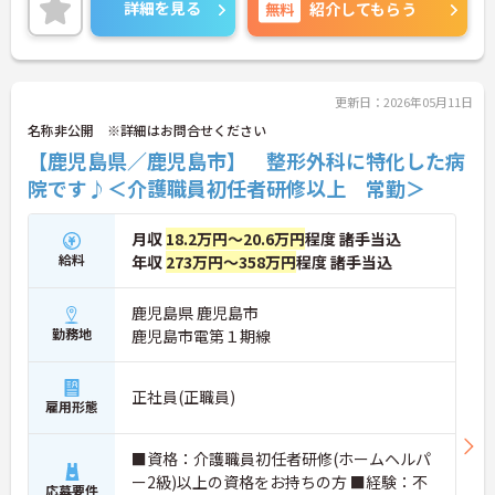
通勤の際は心配いりません♪ご興味ある方は面接ポ
詳細を見る
無料
紹介してもらう
イントをお伝えしますので、お気軽にご連絡くださ
い。
更新日：2026年05月11日
名称非公開 ※詳細はお問合せください
【鹿児島県／鹿児島市】 整形外科に特化した病
院です♪＜介護職員初任者研修以上 常勤＞
月収
18.2万円～20.6万円
程度 諸手当込
給料
年収
273万円～358万円
程度 諸手当込
鹿児島県 鹿児島市
勤務地
鹿児島市電第１期線
正社員(正職員)
雇用形態
■資格：介護職員初任者研修(ホームヘルパ
ー2級)以上の資格をお持ちの方 ■経験：不
応募要件