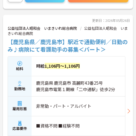
ご興味ある方は面接ポイントをお伝えしますので、
お気軽にご連絡ください。
更新日：2026年05月26日
公益社団法人昭和会 いまきいれ総合病院
公益社団法人昭和会 いま
きいれ総合病院
【鹿児島県／鹿児島市】駅近で通勤便利／日勤の
み♪病院にて看護助手の募集＜パート＞
時給
1,106円～1,106円
給料
鹿児島県 鹿児島市 高麗町43番25号
勤務地
鹿児島市電第１期線「二中通駅」徒歩2分
非常勤・パート・アルバイト
雇用形態
■資格不問 ■経験不問
応募要件