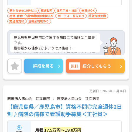
駅から徒歩10分以内
車通勤可
住宅手当・補助
無資格OK
産休･育休･介護休暇取得実績あり
ボーナス・賞与あり
社会保険完備
交通費支給
退職金制度あり
鹿児島県鹿児島市に位置する病院にて看護助手募集
です。
最寄駅から徒歩3分♪アクセス抜群！
経験があれば資格は問いません！無資格の方もご応
募いただけます。
ご興味ある方には、面接対策ポイントなど、さらに
詳細を見る
無料
紹介してもらう
詳細をお話しいたしますのでお気軽にご相談くださ
い。
更新日：2026年06月16日
医療法人恵山会 共立病院
医療法人恵山会 共立病院
【鹿児島県／鹿児島市】資格不問◎完全週休2日
制♪病院の病棟で看護助手募集＜正社員＞
月収
17.5万円～19.0万円