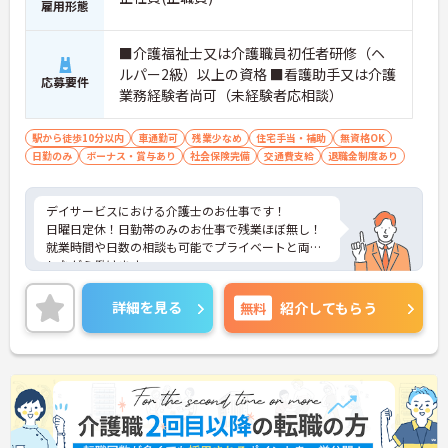
雇用形態
■介護福祉士又は介護職員初任者研修（ヘ
ルパー2級）以上の資格 ■看護助手又は介護
応募要件
業務経験者尚可（未経験者応相談）
駅から徒歩10分以内
車通勤可
残業少なめ
住宅手当・補助
無資格OK
日勤のみ
ボーナス・賞与あり
社会保険完備
交通費支給
退職金制度あり
デイサービスにおける介護士のお仕事です！
日曜日定休！日勤帯のみのお仕事で残業ほぼ無し！
就業時間や日数の相談も可能でプライベートと両立
しながら働けます。
ご興味ある方には、面接のポイントなど、さらに詳
細をお話致しますのでお気軽にご相談ください。
詳細を見る
無料
紹介してもらう