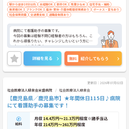
駅から徒歩10分以内
未経験OK
新卒OK
残業少なめ
住宅手当・補助
無資格OK
ブランクOK
産休･育休･介護休暇取得実績あり
ボーナス・賞与あり
社会保険完備
交通費支給
退職金制度あり
病院にて看護助手の募集です。
今回の募集は経験不問◎経験者の方はもちろん、こ
れから頑張りたい、チャレンジしたいという方にも
オススメの求人です
残業が殆どないので徐々に慣れていく事ができる環
境です★
詳細を見る
無料
紹介してもらう
また最寄り駅より徒歩3分と好立地にあるので、通
勤のストレスが少ないのも嬉しいポイント♪
ご興味ある方には、面接対策ポイントなど、さらに
詳細をお話しいたしますのでお気軽にご相談くださ
い。
更新日：2026年07月02日
社会医療法人緑泉会米盛病院
社会医療法人緑泉会
【鹿児島県／鹿児島市】★年間休日115日♪病院
にて看護助手の募集です！
月収
14.4万円～21.3万円
程度※諸手当込
給料
年収
214万円～261万円
程度