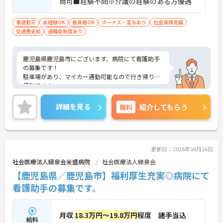
尚可■経験不問※介護の経験のある方優遇
車通勤可
未経験OK
無資格OK
ボーナス・賞与あり
社会保険完備
交通費支給
退職金制度あり
鹿児島県鹿児島市にございます、病院にて看護助手
の募集です！
駐車場があり、マイカー通勤可能なので行き帰りが
便利です♪
賞与・昇給あり！頑張りをしっかりと評価している
ので、モチベーションを保ちやすい環境です★
詳細を見る
無料
紹介してもらう
勤務時間も相談に応じますので、ワークライフバラ
ンスを大切にしながら働いていただけます◎
ご興味のある方は、マイナビ介護職までお問い合わ
せください。
更新日：2026年04月16日
社会医療法人緑泉会米盛病院
社会医療法人緑泉会
【鹿児島県／鹿児島市】福利厚生充実◎病院にて
看護助手の募集です。
月収
18.3万円～19.8万円
程度 諸手当込
給料