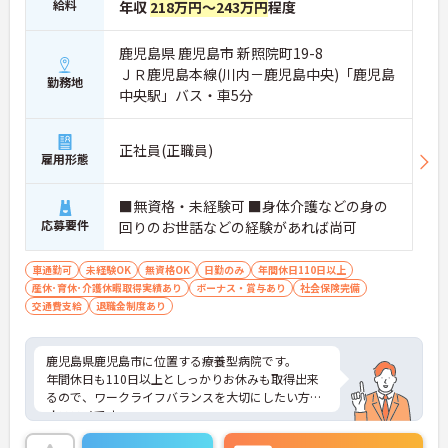
給料
年収
218万円～243万円
程度
鹿児島県 鹿児島市 新照院町19-8
ＪＲ鹿児島本線(川内－鹿児島中央)「鹿児島
勤務地
中央駅」バス・車5分
正社員(正職員)
雇用形態
■無資格・未経験可 ■身体介護などの身の
応募要件
回りのお世話などの経験があれば尚可
車通勤可
未経験OK
無資格OK
日勤のみ
年間休日110日以上
産休･育休･介護休暇取得実績あり
ボーナス・賞与あり
社会保険完備
交通費支給
退職金制度あり
鹿児島県鹿児島市に位置する療養型病院です。
年間休日も110日以上としっかりお休みも取得出来
るので、ワークライフバランスを大切にしたい方に
オススメです。
無資格・未経験OK！現場で働きながら経験を積んで