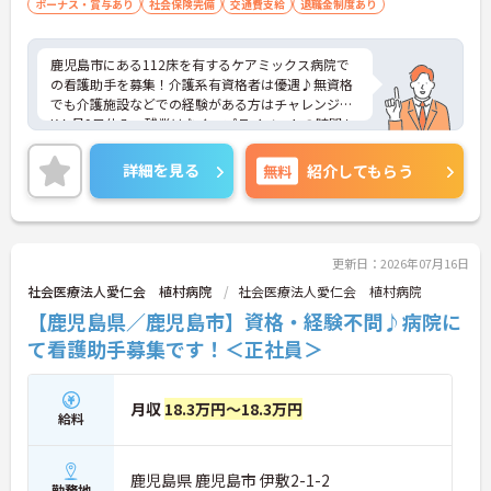
ボーナス・賞与あり
社会保険完備
交通費支給
退職金制度あり
鹿児島市にある112床を有するケアミックス病院で
の看護助手を募集！介護系有資格者は優遇♪無資格
でも介護施設などでの経験がある方はチャレンジO
K！月9日休み、残業はなく、プライベートの時間も
確保しやすいです。日勤のみのご勤務ですので、生
活リズムを整えやすく無理なくご勤務いただけます
詳細を見る
無料
紹介してもらう
♪ご興味のある方には、面接対策ポイントなど、さ
らに詳細をお話ししますのでお気軽にご相談くださ
い！
更新日：2026年07月16日
社会医療法人愛仁会 植村病院
社会医療法人愛仁会 植村病院
【鹿児島県／鹿児島市】資格・経験不問♪病院に
て看護助手募集です！＜正社員＞
月収
18.3万円～18.3万円
給料
鹿児島県 鹿児島市 伊敷2-1-2
勤務地