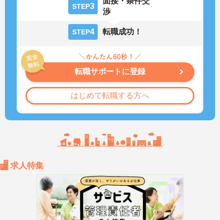
面接・条件交
3
STEP
渉
4
転職成功！
STEP
転職サポートに登録
はじめて転職する方へ
求人特集