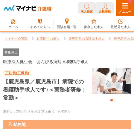
0
1
求人検索
会員登録
メニュー
ホーム
初めての方へ
面談会場一覧
保存した求人
最近見た求人
マイナビ介護職
看護助手の求人
鹿児島県の看護助手求人
鹿児島市の看
募集停止
医療法人健生会 あんびる病院
の看護助手求人
正社員(正職員)
【鹿児島県／鹿児島市】病院での
看護助手求人です♪＜実務者研修：
常勤＞
更新日：2026年07月06日 求人番号：9042635
勤務地