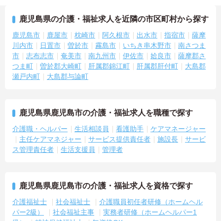
鹿児島県の介護・福祉求人を近隣の市区町村から探す
鹿児島市
鹿屋市
枕崎市
阿久根市
出水市
指宿市
薩摩
川内市
日置市
曽於市
霧島市
いちき串木野市
南さつま
市
志布志市
奄美市
南九州市
伊佐市
姶良市
薩摩郡さ
つま町
曽於郡大崎町
肝属郡錦江町
肝属郡肝付町
大島郡
瀬戸内町
大島郡与論町
鹿児島県鹿児島市の介護・福祉求人を職種で探す
介護職・ヘルパー
生活相談員
看護助手
ケアマネージャー
主任ケアマネジャー
サービス提供責任者
施設長
サービ
ス管理責任者
生活支援員
管理者
鹿児島県鹿児島市の介護・福祉求人を資格で探す
介護福祉士
社会福祉士
介護職員初任者研修（ホームヘル
パー2級）
社会福祉主事
実務者研修（ホームヘルパー1