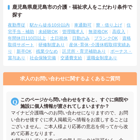
鹿児島県鹿児島市の介護・福祉求人をこだわり条件で
探す
夜勤専従
駅から徒歩10分以内
車通勤可
寮・借り上げ
住
宅手当・補助
未経験OK
管理職求人
無資格OK
高収入
年間休日110日以上
土日祝休
日勤のみ
ブランクOK
資格
取得サポート
研修制度あり
産休･育休･介護休暇取得実績あ
り
新卒OK
残業少なめ
託児所・育児補助あり
ボーナス・
賞与あり
社会保険完備
交通費支給
退職金制度あり
求人のお問い合わせに関するよくあるご質問
このページから問い合わせをすると、すぐに病院や
施設に個人情報が渡されてしまいますか？
マイナビ介護職へのお問い合わせになりますので、お問
い合わせ後すぐに求人掲載元へ情報をお渡しすることは
ございません。ご本人様より応募の意志を伺ってから改
めて応募となります。