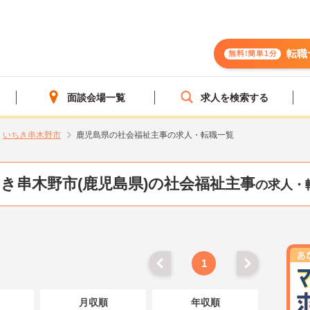
転職
無料!簡単1分
面談会場一覧
求人を検索する
いちき串木野市
鹿児島県の社会福祉主事の求人・転職一覧
き串木野市(鹿児島県)の社会福祉主事
の求人・
1
月収順
年収順