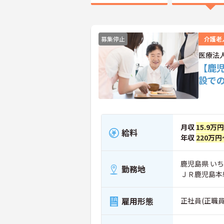
募集停止
介護老
医療法
【鹿
設で
月収
15.9万
給料
年収
220万円
鹿児島県 いち
勤務地
ＪＲ鹿児島本
雇用形態
正社員(正職員