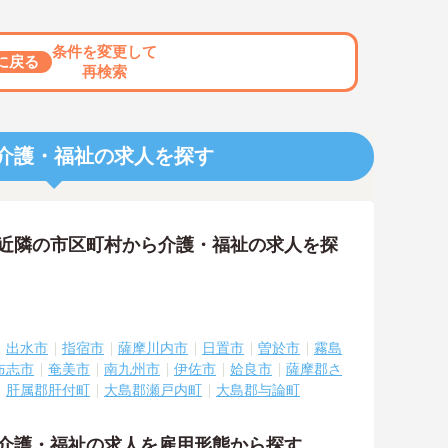
条件を変更して
に戻る
再検索
介護・福祉の求人を探す
の近隣の市区町村から介護・福祉の求人を探
出水市
指宿市
薩摩川内市
日置市
曽於市
霧島
布志市
奄美市
南九州市
伊佐市
姶良市
薩摩郡さ
肝属郡肝付町
大島郡瀬戸内町
大島郡与論町
の介護・福祉の求人を雇用形態から探す