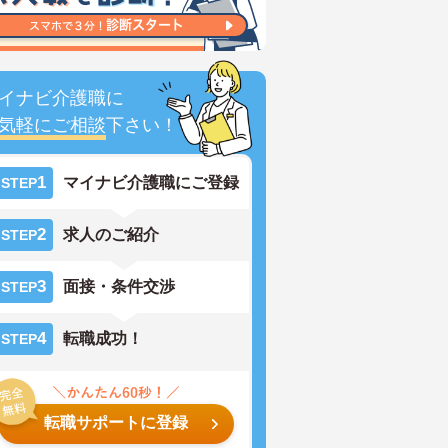
イナビ介護職に
気軽にご相談
下さい！
1
マイナビ介護職にご登録
STEP
2
求人のご紹介
STEP
3
面接・条件交渉
STEP
4
転職成功！
STEP
転職サポートに登録