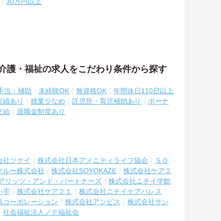
30万円以上
の介護・福祉の求人をこだわり条件から探す
手当・補助
未経験OK
無資格OK
年間休日110日以上
実績あり
残業少なめ
託児所・育児補助あり
ボーナ
支給
退職金制度あり
会社ツクイ
株式会社日本アメニティライフ協会
ＳＯ
クルー株式会社
株式会社SOYOKAZE
株式会社ケア２
アリッツ・アンド・パートナーズ
株式会社ニチイ学館
い手
株式会社ケア２１
株式会社ニチイケアパレス
島コーポレーション
株式会社アンビス
株式会社サン
社会福祉法人ノテ福祉会