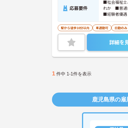
■社会福祉士
応募要件
れか ■普通
■経験者優遇
駅から徒歩10分以内
車通勤可
日勤のみ
詳細を
1
件中 1-1件を表示
鹿児島県の雇