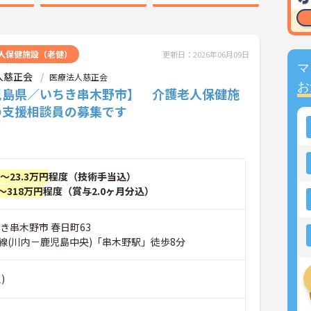
人保健施設（老健）
更新日：2026年06月09日
マ
人慈正会
医療法人慈正会
お
児島県／いちき串木野市】 介護老人保健施
の支援相談員の募集です
円～23.3万円
程度（技術手当込）
～318万円
程度（賞与2.0ヶ月分込）
き串木野市 春日町63
線(川内－鹿児島中央)「串木野駅」徒歩8分
)