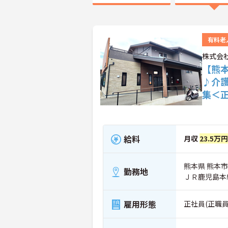
有料老
株式会社
【熊
♪介
集＜
給料
月収
23.5万円
熊本県 熊本市
勤務地
ＪＲ鹿児島本
雇用形態
正社員(正職員