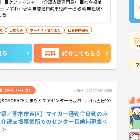
】 ■ケアマネジャー（介護支援専門員） ■社会福祉
士 いずれか必須 ■普通自動車免許一種 必須 ■経験3
未満
め
日勤のみ
ボーナス・賞与あり
社会保険完備
見る
無料
紹介してもらう
護（デイサービス）
更新日：2026年08月05日
SOYOKAZEくまもとケアセンターそよ風
株式会社SOY
本県／熊本市東区】マイカー通勤◎日勤のみ
宅介護支援事業所でのセンター長候補募集＜
員＞