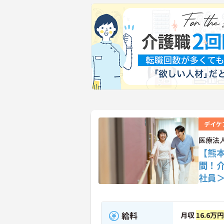
デイケ
医療法
【熊
間！
社員
給料
月収
16.6万円