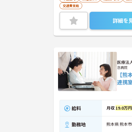
交通費支給
詳細を
医療法
念病院
【熊
連携
給料
月収
19.0万
勤務地
熊本県 熊本市