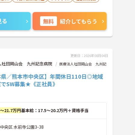
見る
無料
紹介してもらう
更新日：2026年08月04日
人社団岡山会 九州記念病院
医療法人社団岡山会 九州記
本県／熊本市中央区】年間休日110日◎地域
室でSW募集★《正社員》
円～21.7万円
基本給：17.5～20.2万円＋資格手当
中央区 水前寺公園3-38