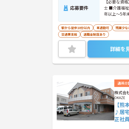
【必要な資格
応募要件
士 ■介護福祉
年以上～5年
駅から徒歩10分以内
車通勤可
残業少な
交通費支給
退職金制度あり
詳細を
通所介
株式会社
OKAZE
【熊
♪居
正社