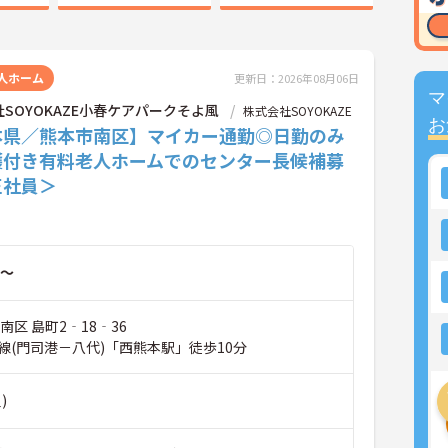
人ホーム
更新日：2026年08月06日
マ
SOYOKAZE小春ケアパークそよ風
株式会社SOYOKAZE
お
本県／熊本市南区】マイカー通勤◎日勤のみ
護付き有料老人ホームでのセンター長候補募
正社員＞
～
南区 島町2‐18‐36
線(門司港－八代)「西熊本駅」徒歩10分
)