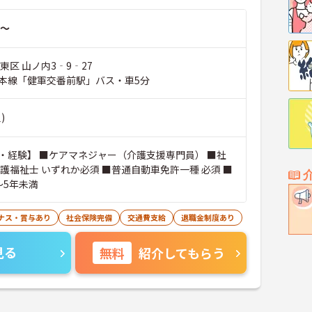
～
東区 山ノ内3‐9‐27
本線「健軍交番前駅」バス・車5分
)
・経験】 ■ケアマネジャー（介護支援専門員） ■社
護福祉士 いずれか必須 ■普通自動車免許一種 必須 ■
～5年未満
ナス・賞与あり
社会保険完備
交通費支給
退職金制度あり
見る
無料
紹介してもらう