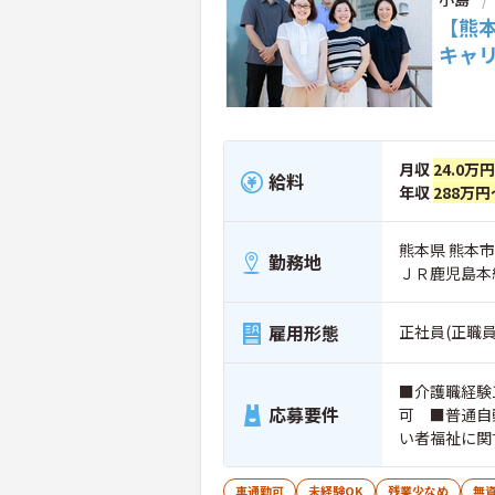
【熊
キャ
月収
24.0万
給料
年収
288万円
熊本県 熊本市西
勤務地
ＪＲ鹿児島本
雇用形態
正社員(正職員
■介護職経験
応募要件
可 ■普通自
い者福祉に関
車通勤可
未経験OK
残業少なめ
無資