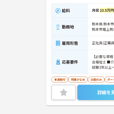
給料
月収
23.5万円
熊本県 熊本市
勤務地
熊本市電上熊
雇用形態
正社員(正職員
【必要な資格
応募要件
会福祉士 ■介
経験3年以上
車通勤可
残業少なめ
日勤のみ
ボー
詳細を