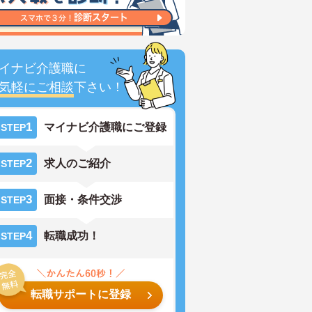
イナビ介護職に
気軽にご相談
下さい！
1
マイナビ介護職にご登録
STEP
2
求人のご紹介
STEP
3
面接・条件交渉
STEP
4
転職成功！
STEP
転職サポートに登録