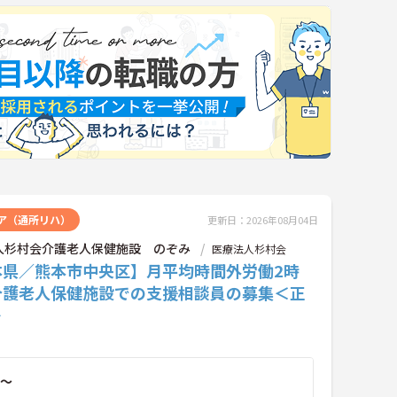
ア（通所リハ）
更新日：2026年08月04日
人杉村会介護老人保健施設 のぞみ
医療法人杉村会
本県／熊本市中央区】月平均時間外労働2時
介護老人保健施設での支援相談員の募集＜正
＞
～