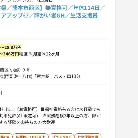
本県／熊本市西区】無資格可／年休114日／
リアアップ◎／障がい者GH／生活支援員
円～28.8万円
～346万円
程度 ※月給×12ヶ月
区 小島8-9-6
線(門司港－八代)「熊本駅」バス・車13分
)
1年以上（無資格可）■福祉資格有る方は未経験でも
動車免許(AT限定可) ※実務経験2年以上の方、障が
する経験をお持ちの方大歓迎
格OK
年間休日110日以上
ブランクOK
社会保険完備