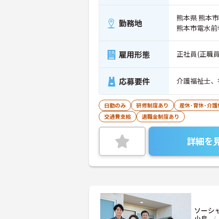
熊本県 熊本市中
勤務地
熊本市電水前
雇用形態
正社員(正職員
応募要件
介護福祉士、
日勤のみ
研修制度あり
産休･育休･介
交通費支給
退職金制度あり
詳細を
ソーシ
小島