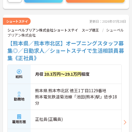
い！
ショートステイ
更新日：2026年07月28日
シューペルブリアン株式会社ショートステイ スープ徳王
シューペル
ブリアン株式会社
【熊本県／熊本市北区】オープニングスタッフ募
集◎／日勤求人／ショートステイで生活相談員募
集《正社員》
月収
20.3万円～29.1万円
程度
給料
熊本県 熊本市北区 徳王1丁目1129番地
熊本電気鉄道菊池線「池田(熊本)駅」徒歩18
勤務地
分
正社員(正職員)
雇用形態