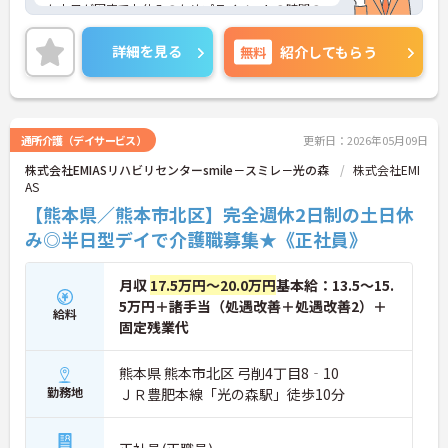
た土日が固定でお休みのためプライベートの時間の
確保もしやすいです。最寄り駅からは徒歩徒歩10分
圏内で、マイカー通勤も可能ですので安心して通勤
詳細を見る
無料
紹介してもらう
ができます。ご興味のある方はご面接のポイントを
お伝えしますので、お気軽にお問い合わせくださ
い。
通所介護（デイサービス）
更新日：2026年05月09日
株式会社EMIASリハビリセンターsmile－スミレ－光の森
株式会社EMI
AS
【熊本県／熊本市北区】完全週休2日制の土日休
み◎半日型デイで介護職募集★《正社員》
月収
17.5万円～20.0万円
基本給：13.5～15.
5万円＋諸手当（処遇改善＋処遇改善2）＋
給料
固定残業代
熊本県 熊本市北区 弓削4丁目8‐10
勤務地
ＪＲ豊肥本線「光の森駅」徒歩10分