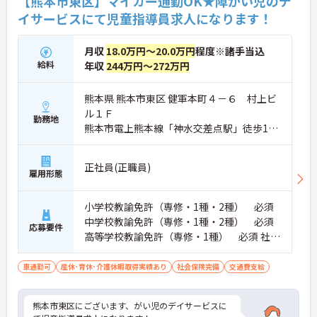
【熊本市東区】マイカー通勤OK★障がい児のデ
イサービスにて児童指導員求人になります！
月収
18.0万円～20.0万円
程度※諸手当込
給料
年収
244万円～272万円
熊本県 熊本市東区 健軍本町４－６ 村上ビ
ル１Ｆ
勤務地
熊本市電上熊本線「神水交差点駅」徒歩17
分
正社員(正職員)
雇用形態
小学校教諭免許（専修・1種・2種） 必須
中学校教諭免許（専修・1種・2種） 必須
応募要件
高等学校教諭免許（専修・1種） 必須 社会
福祉士、社会福祉主事、児童指導員任用資
格 普通自動車免許（AT限定）
車通勤可
産休･育休･介護休暇取得実績あり
社会保険完備
交通費支給
熊本市東区にございます、がい児のデイサービスに