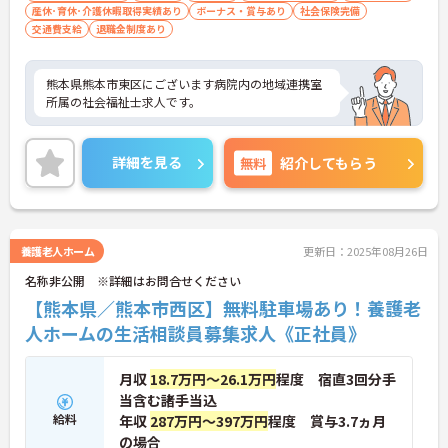
産休･育休･介護休暇取得実績あり
ボーナス・賞与あり
社会保険完備
交通費支給
退職金制度あり
熊本県熊本市東区にございます病院内の地域連携室
所属の社会福祉士求人です。
詳細を見る
無料
紹介してもらう
養護老人ホーム
更新日：2025年08月26日
名称非公開 ※詳細はお問合せください
【熊本県／熊本市西区】無料駐車場あり！養護老
人ホームの生活相談員募集求人《正社員》
月収
18.7万円～26.1万円
程度 宿直3回分手
当含む諸手当込
給料
年収
287万円～397万円
程度 賞与3.7ヵ月
の場合