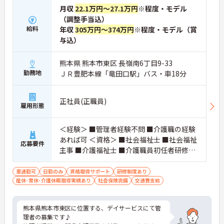
月収
22.1万円～27.1万円
※程度・モデル
（調整手当込）
給料
年収
305万円～374万円
※程度・モデル（賞
与込）
熊本県 熊本市東区 長嶺南6丁目9-33
勤務地
ＪＲ豊肥本線「竜田口駅」バス・車18分
正社員(正職員)
雇用形態
＜経験＞ ■管理者経験不問 ■介護職の経験
あれば可 ＜資格＞ ■社会福祉士 ■社会福祉
応募要件
主事 ■介護福祉士 ■介護職員初任者研修
（旧ヘルパー2級）以上 ■普通自動車免許
（AT限定可）
車通勤可
日勤のみ
資格取得サポート
研修制度あり
産休･育休･介護休暇取得実績あり
社会保険完備
交通費支給
熊本県熊本市東区に位置する、デイサービスにて管
理者の募集です♪