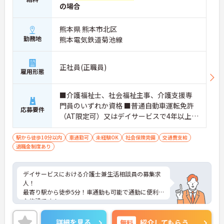
の場合
熊本県 熊本市北区
勤務地
熊本電気鉄道菊池線
正社員(正職員)
雇用形態
■介護福祉士、社会福祉主事、介護支援専
門員のいずれか資格 ■普通自動車運転免許
応募要件
（AT限定可）又はデイサービスで4年以上勤
務（通算でも可）
駅から徒歩10分以内
車通勤可
未経験OK
社会保険完備
交通費支給
退職金制度あり
デイサービスにおける介護士兼生活相談員の募集求
人！
最寄り駅から徒歩5分！車通勤も可能で通勤に便利
な施設です！
ご興味ある方には、面接のポイントなど、さらに詳
細をお話致しますのでお気軽にご相談ください。
詳細を見る
無料
紹介してもらう