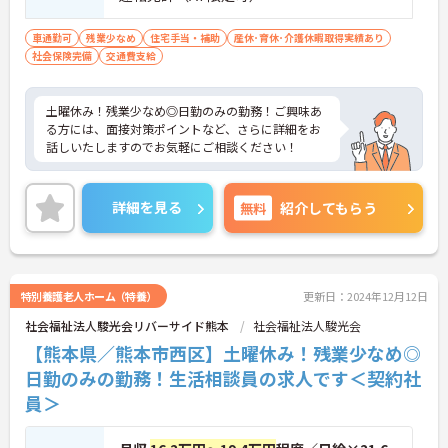
車通勤可
残業少なめ
住宅手当・補助
産休･育休･介護休暇取得実績あり
社会保険完備
交通費支給
土曜休み！残業少なめ◎日勤のみの勤務！ご興味あ
る方には、面接対策ポイントなど、さらに詳細をお
話しいたしますのでお気軽にご相談ください！
詳細を見る
無料
紹介してもらう
特別養護老人ホーム（特養）
更新日：2024年12月12日
社会福祉法人駿光会リバーサイド熊本
社会福祉法人駿光会
【熊本県／熊本市西区】土曜休み！残業少なめ◎
日勤のみの勤務！生活相談員の求人です＜契約社
員＞