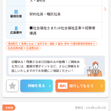
ス・車6分
契約社員・嘱託社員
雇用形態
■社会福祉士または社会福祉主事※経験者
応募要件
優遇
車通勤可
残業少なめ
住宅手当・補助
産休･育休･介護休暇取得実績あり
社会保険完備
交通費支給
日曜休み！残業少なめ◎日勤のみの勤務！ご興味あ
る方には、面接対策ポイントなど、さらに詳細をお
話しいたしますのでお気軽にご相談ください！
詳細を見る
無料
紹介してもらう
その他
更新日：2024年12月12日