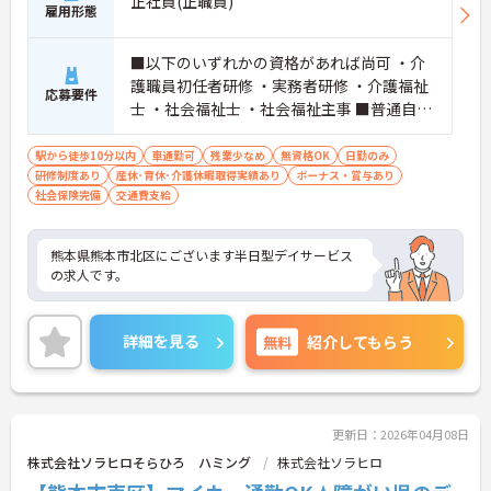
正社員(正職員)
雇用形態
■以下のいずれかの資格があれば尚可 ・介
護職員初任者研修 ・実務者研修 ・介護福祉
応募要件
士 ・社会福祉士 ・社会福祉主事 ■普通自動
車運転免許必須
駅から徒歩10分以内
車通勤可
残業少なめ
無資格OK
日勤のみ
研修制度あり
産休･育休･介護休暇取得実績あり
ボーナス・賞与あり
社会保険完備
交通費支給
熊本県熊本市北区にございます半日型デイサービス
の求人です。
詳細を見る
無料
紹介してもらう
更新日：2026年04月08日
株式会社ソラヒロそらひろ ハミング
株式会社ソラヒロ