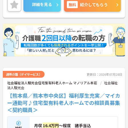
のでお気軽にお問い合せください。
詳細を見る
無料
紹介してもらう
通所介護（デイサービス）
更新日：2026年07月28日
社会福祉法人駿光会住宅型有料老人ホーム マノリアル本荘
社会福祉
法人駿光会
【熊本県／熊本市中央区】福利厚生充実／マイカ
ー通勤可♪住宅型有料老人ホームでの相談員募集
＜契約職員＞
月収
16.4万円
～程度 諸手当込
給料