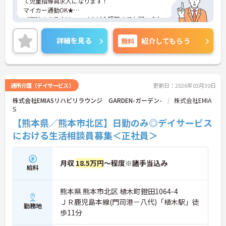
て児童指導員求人になります！
マイカー通勤OK★
ご興味のある方は、マイナビ介護職までお問い合わ
せください。
詳細を見る
無料
紹介してもらう
通所介護（デイサービス）
更新日：2026年03月30日
株式会社EMIASリハビリラウンジ GARDEN-ガーデン-
株式会社EMIA
S
【熊本県／熊本市北区】日勤のみ◎デイサービス
における生活相談員募集＜正社員＞
月収
18.5万円
～程度※諸手当込み
給料
熊本県 熊本市北区 植木町鐙田1064-4
ＪＲ鹿児島本線(門司港－八代)「植木駅」徒
勤務地
歩11分