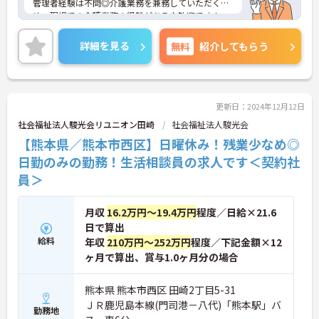
管理者経験は不問◎介護業務を兼務していただくた
め、現場での介護業務の経験がある方歓迎です！
また、職員教育にも力を入れており、社内研修制度
や、資格取得支援制度の利用を通してスキルアップ
詳細を見る
無料
紹介してもらう
を図る事ができます♪
ご興味ある方には、面接のポイントなど、さらに詳
細をお話致しますのでお気軽にご相談ください。
更新日：2024年12月12日
社会福祉法人駿光会リユニオン田崎
社会福祉法人駿光会
【熊本県／熊本市西区】日曜休み！残業少なめ◎
日勤のみの勤務！生活相談員の求人です＜契約社
員＞
月収
16.2万円～19.4万円
程度／日給×21.6
日で算出
給料
年収
210万円～252万円
程度／下記金額×12
ヶ月で算出、賞与1.0ヶ月分の場合
熊本県 熊本市西区 田崎2丁目5-31
ＪＲ鹿児島本線(門司港－八代)「熊本駅」バ
勤務地