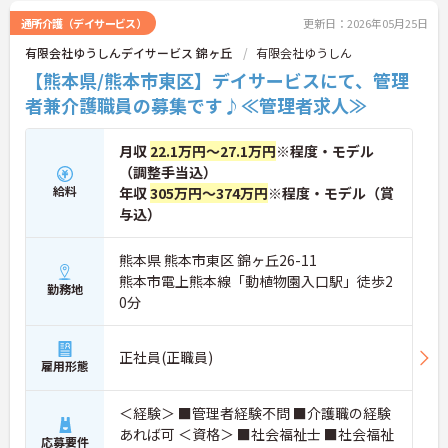
通所介護（デイサービス）
更新日：2026年05月25日
有限会社ゆうしんデイサービス 錦ヶ丘
有限会社ゆうしん
【熊本県/熊本市東区】デイサービスにて、管理
者兼介護職員の募集です♪≪管理者求人≫
月収
22.1万円～27.1万円
※程度・モデル
（調整手当込）
給料
年収
305万円～374万円
※程度・モデル（賞
与込）
熊本県 熊本市東区 錦ヶ丘26-11
熊本市電上熊本線「動植物園入口駅」徒歩2
勤務地
0分
正社員(正職員)
雇用形態
＜経験＞ ■管理者経験不問 ■介護職の経験
あれば可 ＜資格＞ ■社会福祉士 ■社会福祉
応募要件