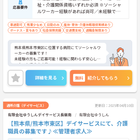
祉・介護関係資格いずれか必須 ※ソーシャ
応募要件
ルワーカー経験があれば尚可／未経験でも
ご応募可 ※普通自動車運転免許あれば尚可
（AT限定可）
車通勤可
残業少なめ
日勤のみ
産休･育休･介護休暇取得実績あり
ボーナス・賞与あり
社会保険完備
交通費支給
退職金制度あり
熊本県熊本市東区に位置する病院にてソーシャルワ
ーカーの募集です！
未経験の方もご応募可能！経験に関わらず安心して
スタートできます◎
育児休業や医療費補助制度など、その他福利厚生も
整っておりますので安心して就業していただけます
詳細を見る
無料
紹介してもらう
★
ご興味のある方は、マイナビ介護職までお問い合わ
せください。
通所介護（デイサービス）
更新日：2025年04月10日
有限会社ゆうしんデイサービス長嶺南
有限会社ゆうしん
【熊本県/熊本市東区】デイサービスにて、介護
職員の募集です♪≪管理者求人≫