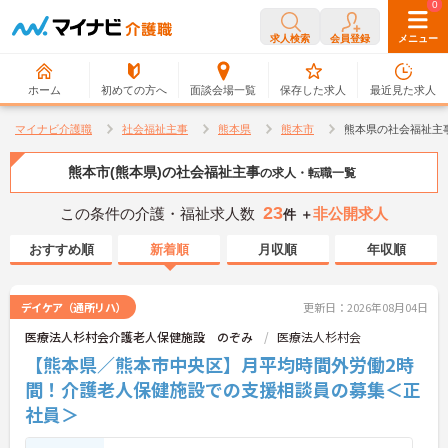
0
0
求人検索
会員登録
メニュー
ホーム
初めての方へ
面談会場一覧
保存した求人
最近見た求人
マイナビ介護職
社会福祉主事
熊本県
熊本市
熊本県の社会福祉主
熊本市(熊本県)の社会福祉主事
の求人・転職一覧
23
この条件の介護・福祉求人数
非公開求人
件 ＋
おすすめ順
新着順
月収順
年収順
デイケア（通所リハ）
更新日：2026年08月04日
医療法人杉村会介護老人保健施設 のぞみ
医療法人杉村会
【熊本県／熊本市中央区】月平均時間外労働2時
間！介護老人保健施設での支援相談員の募集＜正
社員＞