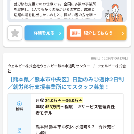
就労移行支援でのお仕事です。全国に多数の事業所
を展開し、1人でも多くの障がい者の方に、成長と
活躍の場を創出したいのもと、障がい者の方を継続
的に支援しています。他、児童発達支援、放課後等
デイサービスも展開しており安定感も抜群です。
ご興味ある方には、面接対策ポイントなど、さらに
詳細を見る
無料
紹介してもらう
詳細をお話しいたしますのでお気軽にご相談くださ
い！
更新日：2026年06月30日
ウェルビー株式会社ウェルビー熊本水道町センター
ウェルビー株式会
社
【熊本県／熊本市中央区】日勤のみ◎週休2日制
／就労移行支援事業所にてスタッフ募集！
月収
24.0万円～36.0万円
年収
453万円
～程度 ※サービス管理責任
給料
者モデル
熊本県 熊本市中央区 水道町8-2 秀匠苑ビ
ル4階