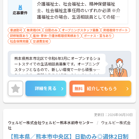
介護福祉士、社会福祉士、精神保健福祉
士、社会福祉主事任用のいずれか必須 ※介
応募要件
護福祉士の場合、生活相談員としての経験
は不要だが介護職員としての経験は5年程度
は必要
車通勤可
無資格OK
日勤のみ
オープニングスタッフ募集
資格取得サポート
研修制度あり
産休･育休･介護休暇取得実績あり
ボーナス・賞与あり
社会保険完備
交通費支給
熊本県熊本市北区で令和6年3月にオープンするショ
ートステイでの生活相談員募集です。オープニング
スタッフとなるので、新しい環境で一から頑張って
みたい方や、店舗を作り上げていきたい方におすす
めです。ご興味のある方には面接のポイントをお伝
えしますので、お気軽にお問い合わせください。
詳細を見る
無料
紹介してもらう
更新日：2026年06月30日
ウェルビー株式会社ウェルビー熊本水前寺センター
ウェルビー株式会
社
【熊本県／熊本市中央区】日勤のみ◎週休2日制