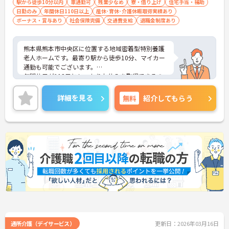
駅から徒歩10分以内
車通勤可
残業少なめ
寮・借り上げ
住宅手当・補助
日勤のみ
年間休日110日以上
産休･育休･介護休暇取得実績あり
ボーナス・賞与あり
社会保険完備
交通費支給
退職金制度あり
熊本県熊本市中央区に位置する地域密着型特別養護
老人ホームです。最寄り駅から徒歩10分、マイカー
通勤も可能でございます。
年間休日が112日としっかりお休みを取得できるの
で、ワークライフバランスを大切にしたい方におす
すめです。
詳細を見る
無料
紹介してもらう
日勤のみで残業は月平均5時間程度ですので、勤務
終了後の予定も立てやすいです。
ご興味のある方には、面接対策ポイントなど、さら
に詳細をお話しいたしますのでお気軽にご相談くだ
さい！
通所介護（デイサービス）
更新日：2026年03月16日