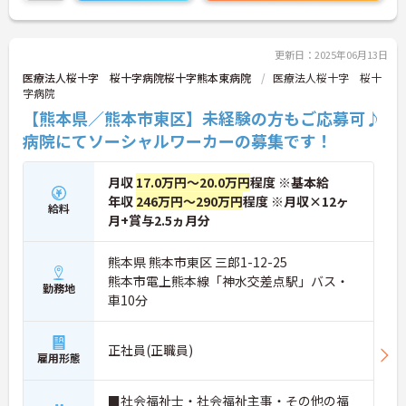
い！
更新日：2025年06月13日
医療法人桜十字 桜十字病院桜十字熊本東病院
医療法人桜十字 桜十
字病院
【熊本県／熊本市東区】未経験の方もご応募可♪
病院にてソーシャルワーカーの募集です！
月収
17.0万円～20.0万円
程度 ※基本給
年収
246万円～290万円
程度 ※月収×12ヶ
給料
月+賞与2.5ヵ月分
熊本県 熊本市東区 三郎1-12-25
熊本市電上熊本線「神水交差点駅」バス・
勤務地
車10分
正社員(正職員)
雇用形態
■社会福祉士・社会福祉主事・その他の福