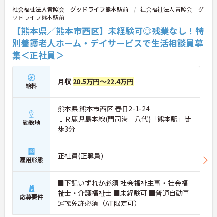
社会福祉法人青照会 グッドライフ熊本駅前
社会福祉法人青照会 グ
ッドライフ熊本駅前
【熊本県／熊本市西区】未経験可◎残業なし！特
別養護老人ホーム・デイサービスで生活相談員募
集＜正社員＞
月収
20.5万円～22.4万円
給料
熊本県 熊本市西区 春日2-1-24
ＪＲ鹿児島本線(門司港－八代)「熊本駅」徒
勤務地
歩3分
正社員(正職員)
雇用形態
■下記いずれか必須 社会福祉主事・社会福
祉士・介護福祉士 ■未経験可 ■普通自動車
応募要件
運転免許必須（AT限定可）