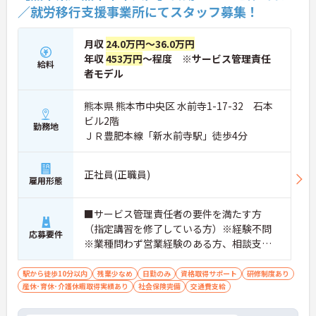
／就労移行支援事業所にてスタッフ募集！
月収
24.0万円～36.0万円
年収
453万円
～程度 ※サービス管理責任
給料
者モデル
熊本県 熊本市中央区 水前寺1-17-32 石本
ビル2階
勤務地
ＪＲ豊肥本線「新水前寺駅」徒歩4分
正社員(正職員)
雇用形態
■サービス管理責任者の要件を満たす方
（指定講習を修了している方）※経験不問
応募要件
※業種問わず営業経験のある方、相談支
援・直接支援の経験がある方歓迎
駅から徒歩10分以内
残業少なめ
日勤のみ
資格取得サポート
研修制度あり
産休･育休･介護休暇取得実績あり
社会保険完備
交通費支給