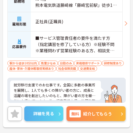
勤務地
熊本電気鉄道藤崎線「藤崎宮前駅」徒歩10
分
正社員(正職員)
雇用形態
■サービス管理責任者の要件を満たす方
（指定講習を修了している方）※経験不問
応募要件
※業種問わず営業経験のある方、相談支
援・直接支援の経験がある方歓迎
駅から徒歩10分以内
残業少なめ
日勤のみ
資格取得サポート
研修制度あり
産休･育休･介護休暇取得実績あり
社会保険完備
交通費支給
就労移行支援でのお仕事です。全国に多数の事業所
を展開し、1人でも多くの障がい者の方に、成長と
活躍の場を創出したいのもと、障がい者の方を継続
的に支援しています。他、児童発達支援、放課後等
デイサービスも展開しており安定感も抜群です。
ご興味ある方には、面接対策ポイントなど、さらに
詳細を見る
無料
紹介してもらう
詳細をお話しいたしますのでお気軽にご相談くださ
い！