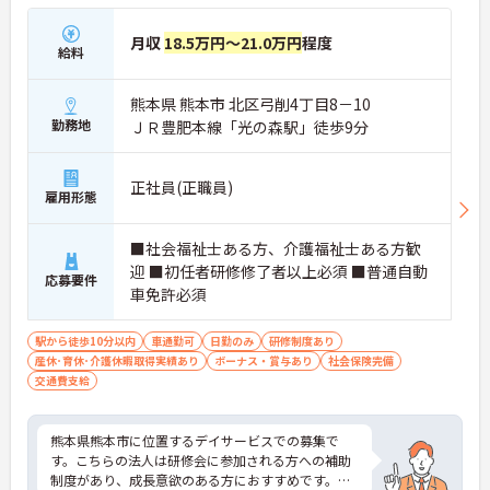
月収
18.5万円～21.0万円
程度
給料
熊本県 熊本市 北区弓削4丁目8－10
勤務地
ＪＲ豊肥本線「光の森駅」徒歩9分
正社員(正職員)
雇用形態
■社会福祉士ある方、介護福祉士ある方歓
迎 ■初任者研修修了者以上必須 ■普通自動
応募要件
車免許必須
駅から徒歩10分以内
車通勤可
日勤のみ
研修制度あり
産休･育休･介護休暇取得実績あり
ボーナス・賞与あり
社会保険完備
交通費支給
熊本県熊本市に位置するデイサービスでの募集で
す。こちらの法人は研修会に参加される方への補助
制度があり、成長意欲のある方におすすめです。ま