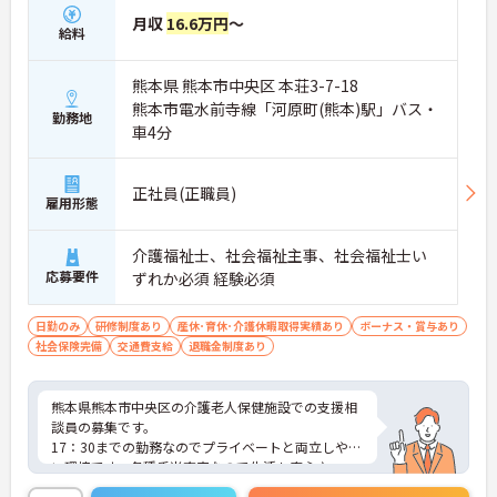
月収
16.6万円
～
給料
熊本県 熊本市中央区 本荘3-7-18
熊本市電水前寺線「河原町(熊本)駅」バス・
勤務地
車4分
正社員(正職員)
雇用形態
介護福祉士、社会福祉主事、社会福祉士い
応募要件
ずれか必須 経験必須
日勤のみ
研修制度あり
産休･育休･介護休暇取得実績あり
ボーナス・賞与あり
社会保険完備
交通費支給
退職金制度あり
熊本県熊本市中央区の介護老人保健施設での支援相
談員の募集です。
17：30までの勤務なのでプライベートと両立しやす
い環境です。各種手当充実なので生活も安心♪
ご興味のある方は、面接のポイントをお伝えします