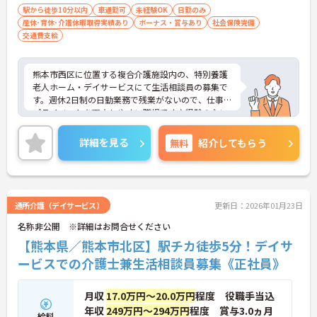
駅から徒歩10分以内
車通勤可
未経験OK
日勤のみ
産休･育休･介護休暇取得実績あり
ボーナス・賞与あり
社会保険完備
交通費支給
熊本市西区に位置する複合介護施設内の、特別養護
老人ホーム・デイサービスにて生活相談員の募集で
す。週休2日制の日勤業務で残業がないので、仕事と
プライベートを両立しやすい職場です♪経験のない
方でも、スキルが身に付きます◎育児休業・介護休
業など制度が整っており、育児や介護をしながらで
詳細を見る
無料
紹介してもらう
も働きやすい環境です！ご興味ある方は面接ポイン
トをお伝えしますので、お気軽にご連絡ください。
通所介護（デイサービス）
更新日：2026年01月23日
名称非公開 ※詳細はお問合せください
【熊本県／熊本市北区】駅チカ徒歩5分！デイサ
ービスでの介護士兼生活相談員募集《正社員》
月収
17.0万円～20.0万円
程度 役職手当込
年収
249万円～294万円
程度 賞与3.0ヵ月
給料