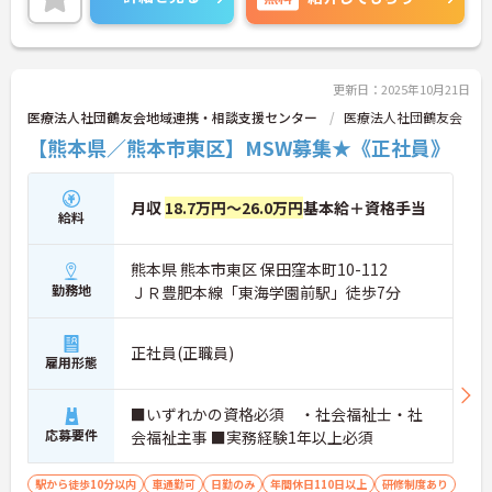
更新日：2025年10月21日
医療法人社団鶴友会地域連携・相談支援センター
医療法人社団鶴友会
【熊本県／熊本市東区】MSW募集★《正社員》
月収
18.7万円～26.0万円
基本給＋資格手当
給料
熊本県 熊本市東区 保田窪本町10-112
勤務地
ＪＲ豊肥本線「東海学園前駅」徒歩7分
正社員(正職員)
雇用形態
■いずれかの資格必須 ・社会福祉士・社
応募要件
会福祉主事 ■実務経験1年以上必須
駅から徒歩10分以内
車通勤可
日勤のみ
年間休日110日以上
研修制度あり