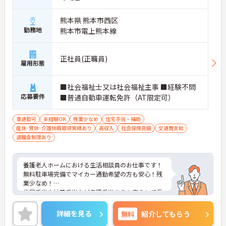
熊本県 熊本市西区
勤務地
熊本市電上熊本線
正社員(正職員)
雇用形態
■社会福祉士又は社会福祉主事 ■経験不問
応募要件
■普通自動車運転免許（AT限定可）
車通勤可
未経験OK
残業少なめ
住宅手当・補助
産休･育休･介護休暇取得実績あり
高収入
社会保険完備
交通費支給
退職金制度あり
養護老人ホームにおける生活相談員のお仕事です！
無料駐車場完備でマイカー通勤希望の方も安心！残
業少なめ！
住居手当や扶養手当など各種手当あり！安心して長
期での就業が可能です。
ご興味ある方には、面接対策ポイントなど、さらに
詳細を見る
無料
紹介してもらう
詳細をお話しいたしますのでお気軽にご相談くださ