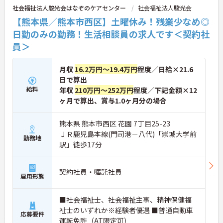
社会福祉法人駿光会はなぞのケアセンター
社会福祉法人駿光会
【熊本県／熊本市西区】土曜休み！残業少なめ◎
日勤のみの勤務！生活相談員の求人です＜契約社
員＞
月収
16.2万円～19.4万円
程度／日給×21.6
日で算出
給料
年収
210万円～252万円
程度／下記金額×12
ヶ月で算出、賞与1.0ヶ月分の場合
熊本県 熊本市西区 花園 7丁目25-23
ＪＲ鹿児島本線(門司港－八代)「崇城大学前
勤務地
駅」徒歩17分
契約社員・嘱託社員
雇用形態
■社会福祉士、社会福祉主事、精神保健福
祉士のいずれか※経験者優遇 ■普通自動車
応募要件
運転免許（AT限定可）