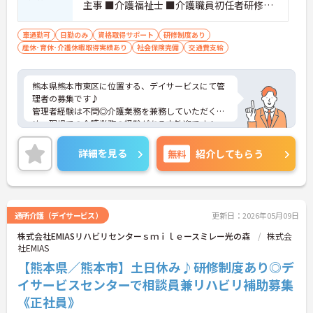
主事 ■介護福祉士 ■介護職員初任者研修
（旧ヘルパー2級）以上 ■普通自動車免許
（AT限定可）
車通勤可
日勤のみ
資格取得サポート
研修制度あり
産休･育休･介護休暇取得実績あり
社会保険完備
交通費支給
熊本県熊本市東区に位置する、デイサービスにて管
理者の募集です♪
管理者経験は不問◎介護業務を兼務していただくた
め、現場での介護業務の経験がある方歓迎です！
また、職員教育にも力を入れており、社内研修制度
や、資格取得支援制度の利用を通してスキルアップ
詳細を見る
無料
紹介してもらう
を図る事ができます♪
ご興味ある方には、面接のポイントなど、さらに詳
細をお話致しますのでお気軽にご相談ください。
通所介護（デイサービス）
更新日：2026年05月09日
株式会社EMIASリハビリセンターｓｍｉｌｅースミレー光の森
株式会
社EMIAS
【熊本県／熊本市】土日休み♪研修制度あり◎デ
イサービスセンターで相談員兼リハビリ補助募集
《正社員》