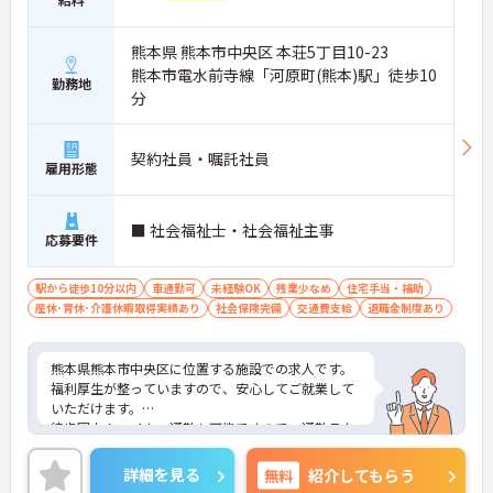
熊本県 熊本市中央区 本荘5丁目10-23
熊本市電水前寺線「河原町(熊本)駅」徒歩10
勤務地
分
契約社員・嘱託社員
雇用形態
■ 社会福祉士・社会福祉主事
応募要件
駅から徒歩10分以内
車通勤可
未経験OK
残業少なめ
住宅手当・補助
産休･育休･介護休暇取得実績あり
社会保険完備
交通費支給
退職金制度あり
熊本県熊本市中央区に位置する施設での求人です。
福利厚生が整っていますので、安心してご就業して
いただけます。
徒歩圏内！マイカー通勤も可能ですので、通勤ラク
ラクです！
ご興味ある方には、面接対策ポイントなど、さらに
詳細を見る
無料
紹介してもらう
詳細をお話しいたしますのでお気軽にご相談くださ