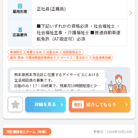
正社員(正職員)
雇用形態
■下記いずれかの資格必須 ・社会福祉士 ・
社会福祉主事 ・介護福祉士 ■普通自動車運
応募要件
転免許（AT限定可）必須
車通勤可
残業少なめ
日勤のみ
研修制度あり
産休･育休･介護休暇取得実績あり
ボーナス・賞与あり
社会保険完備
熊本県熊本市北区に位置するデイサービスにおける
生活相談員の募集です。
日勤のみ！17：30終業で、残業月10時間程度と少な
めなのでお仕事終わりの時間を大切に働けます◎
昇給・賞与あり！あなたの頑張りが評価されやすい
ので、お仕事のモチベーションアップにもつながり
詳細を見る
無料
紹介してもらう
ます♪
ご興味のある方には面接ポイントをお伝えしますの
で、お気軽にお問い合わせください！
特別養護老人ホーム（特養）
更新日：2026年03月26日