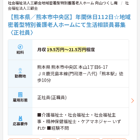
社会福祉法人三顧会地域密着型特別養護老人ホーム 向山つくし庵
社
会福祉法人三顧会
【熊本県／熊本市中央区】年間休日112日☆地域
密着型特別養護老人ホームにて生活相談員募集
〈正社員〉
月収
19.5万円～21.5万円
程度
給料
熊本県 熊本市中央区 本山1丁目6-17
ＪＲ鹿児島本線(門司港－八代)「熊本駅」徒
勤務地
歩10分
正社員(正職員)
雇用形態
■介護福祉士・社会福祉士・社会福祉主
事・精神保健福祉士・ケアマネジャー いず
応募要件
れか ■経験不問