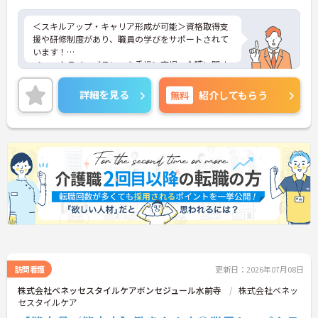
＜スキルアップ・キャリア形成が可能＞資格取得支
援や研修制度があり、職員の学びをサポートされて
います！
＜ワークライフバランスを重視＞育児・介護に関す
る制度や社宅制度、各種手当など、長く安心して働
きやすい環境が整っています。
詳細を見る
無料
紹介してもらう
＜寄り添ったケアの実施＞利用者さまに深く寄り添
ったサービスの提供を目指し、職員の専門性を高め
るような人材育成にも注力されています。
ご興味のある方には、面接対策ポイント等、さらに
詳細をお話ししますのでお気軽にご相談ください！
訪問看護
更新日：2026年07月08日
株式会社ベネッセスタイルケアボンセジュール水前寺
株式会社ベネッ
セスタイルケア