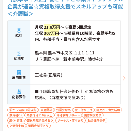
企業が運営☆資格取得支援でスキルアップも可能
＜介護職＞
月収
21.8万円
～※夜勤5回想定
年収
307万円
～※残業月10時間、夜勤平均5
給料
回、各種手当・賞与を含んだ例です
熊本県 熊本市中央区 白山1-1-11
勤務地
ＪＲ豊肥本線「新水前寺駅」徒歩4分
正社員(正職員)
雇用形態
■介護職員初任者研修以上 ※無資格の方も
応募要件
応募可（資格支援制度あり）
駅から徒歩10分以内
車通勤可
残業少なめ
寮・借り上げ
託児所・育児補助
無資格OK
年間休日110日以上
資格取得サポート
研修制度あり
産休･育休･介護休暇取得実績あり
ボーナス・賞与あり
社会保険完備
交通費支給
退職金制度あり