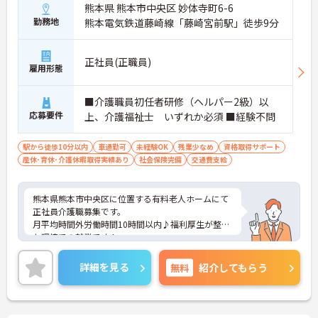
熊本県 熊本市中央区 妙体寺町6-6
勤務地
熊本電気鉄道藤崎線「藤崎宮前駅」徒歩9分
正社員(正職員)
雇用形態
■介護職員初任者研修（ヘルパー2級）以
応募要件
上、介護福祉士 いずれか必須 ■経験不問
駅から徒歩10分以内
車通勤可
未経験OK
残業少なめ
資格取得サポート
産休･育休･介護休暇取得実績あり
社会保険完備
交通費支給
熊本県熊本市中央区に位置する有料老人ホームにて
正社員介護職募集です。
月平均時間外労働時間10時間以内♪福利厚生が整っ
た環境での就業です！
ご興味のある方には、面接対策ポイントなど、さら
に詳細をお話いたしますので、お気軽にご相談くだ
詳細を見る
無料
紹介してもらう
さい。