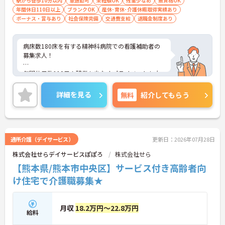
駅から徒歩10分以内
車通勤可
未経験OK
残業少なめ
無資格OK
年間休日110日以上
ブランクOK
産休･育休･介護休暇取得実績あり
ボーナス・賞与あり
社会保険完備
交通費支給
退職金制度あり
病床数180床を有する精神科病院での看護補助者の
募集求人！
年間休日数110日！残業も少なくプライベートも大
切にできます！
詳細を見る
無料
紹介してもらう
ご興味ある方には、面接のポイントなど、さらに詳
細をお話致しますのでお気軽にご相談ください。
通所介護（デイサービス）
更新日：2026年07月28日
株式会社せらデイサービスぽぽろ
株式会社せら
【熊本県/熊本市中央区】サービス付き高齢者向
け住宅で介護職募集★
月収
18.2万円～22.8万円
給料