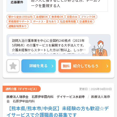
応募要件
ークを重視する人
駅から徒歩10分以内
未経験OK
無資格OK
日勤のみ
ブランクOK
資格取得サポート
ボーナス・賞与あり
社会保険完備
交通費支給
退職金制度あり
訪問入浴介護事業を中心に全国約240拠点（2023年
5月時点）の介護サービスを展開する大手法人です。
介護未経験からスタートした方は7割以上、しっか
りとしたサポートがあるため安心してご就業いただ
けます。お風呂に入れなくて困っている方に、手を
差し伸べてあげられるとてもやりがいのあるお仕事
詳細を見る
無料
紹介してもらう
です。夜勤なし、完全週休二日制、希望休制度もあ
り、プライベートとの両立もしやすい環境です。ご
興味ある方には、面接対策ポイントなど、さらに詳
細をお話しいたしますのでお気軽にご相談くださ
い！
通所介護（デイサービス）
更新日：2026年04月03日
医療法人瑞恭会 石原伊牟田内科 デイサービス水前寺
医療法人瑞恭
会 石原伊牟田内科
【熊本県/熊本市/中央区】未経験の方も歓迎☆デ
イサービスで介護職員の募集です