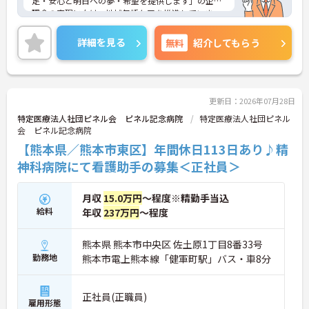
足・安心と明日への夢・希望を提供します」の企業
理念の実現に向け、地域包括ケアを推進していま
す。
ご興味のある方には、面接対策ポイントなど、さら
詳細を見る
無料
紹介してもらう
に詳細をお話しいたしますのでお気軽にご相談くだ
さい！
更新日：2026年07月28日
特定医療法人社団ピネル会 ピネル記念病院
特定医療法人社団ピネル
会 ピネル記念病院
【熊本県／熊本市東区】年間休日113日あり♪精
神科病院にて看護助手の募集＜正社員＞
月収
15.0万円
～程度※精勤手当込
給料
年収
237万円
～程度
熊本県 熊本市中央区 佐土原1丁目8番33号
勤務地
熊本市電上熊本線「健軍町駅」バス・車8分
正社員(正職員)
雇用形態