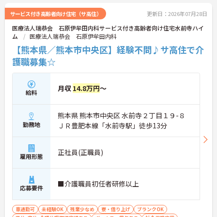
サービス付き高齢者向け住宅（サ高住）
更新日：2026年07月28日
医療法人瑞恭会 石原伊牟田内科サービス付き高齢者向け住宅水前寺ハイ
ム
医療法人瑞恭会 石原伊牟田内科
【熊本県／熊本市中央区】経験不問♪サ高住で介
護職募集☆
月収
14.8万円
～
給料
熊本県 熊本市中央区 水前寺２丁目１９-８
勤務地
ＪＲ豊肥本線「水前寺駅」徒歩13分
正社員(正職員)
雇用形態
■介護職員初任者研修以上
応募要件
車通勤可
未経験OK
残業少なめ
寮・借り上げ
ブランクOK