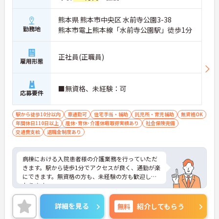
熊本県 熊本市中央区 水前寺公園3-38
勤務地
熊本市電上熊本線「水前寺公園駅」徒歩1分
正社員(正職員)
雇用形態
■無資格、未経験：可
応募要件
駅から徒歩10分以内
車通勤可
住宅手当・補助
託児所・育児補助
無資格OK
年間休日110日以上
産休･育休･介護休暇取得実績あり
社会保険完備
交通費支給
退職金制度あり
病棟における入院患者様の介護業務を行っていただ
きます。駅から徒歩1分でアクセスが良く、通勤が楽
にできます。無資格の方も、未経験の方も歓迎して
おります。
ご興味のある方には、面接対策ポイントなど、さら
詳細を見る
無料
紹介してもらう
に詳細をお話しいたしますのでお気軽にご相談くだ