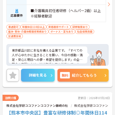
■介護職員初任者研修（ヘルパー2級）以上
応募要件
※経験者歓迎
車通勤可
年間休日110日以上
資格取得サポート
研修制度あり
産休･育休･介護休暇取得実績あり
ボーナス・賞与あり
社会保険完備
交通費支給
東京都品川区に本社を構える企業です。「すべての
人が心ゆたかに生きることを願い、今日の感動・満
足・安心と明日への夢・希望を提供します」の企業
理念の実現に向け、地域包括ケアを推進していま
す。
ご興味のある方には、面接対策ポイントなど、さら
詳細を見る
無料
紹介してもらう
に詳細をお話しいたしますのでお気軽にご相談くだ
さい！
訪問介護
更新日：2026年07月28日
株式会社学研ココファンココファン藤崎の杜
株式会社学研ココファン
【熊本市中央区】豊富な研修体制◎年間休日114