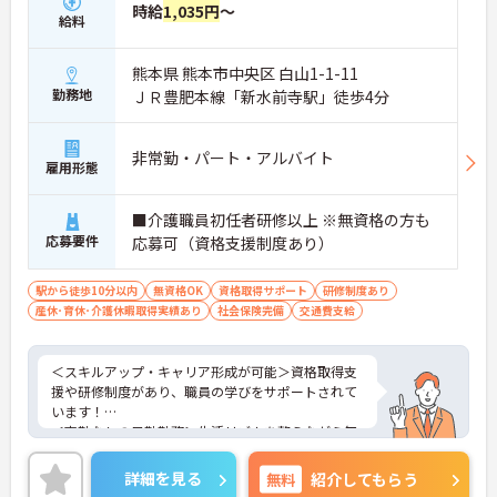
時給
1,035円
～
給料
熊本県 熊本市中央区 白山1-1-11
勤務地
ＪＲ豊肥本線「新水前寺駅」徒歩4分
非常勤・パート・アルバイト
雇用形態
■介護職員初任者研修以上 ※無資格の方も
応募要件
応募可（資格支援制度あり）
駅から徒歩10分以内
無資格OK
資格取得サポート
研修制度あり
産休･育休･介護休暇取得実績あり
社会保険完備
交通費支給
＜スキルアップ・キャリア形成が可能＞資格取得支
援や研修制度があり、職員の学びをサポートされて
います！
＜夜勤なしの日勤勤務＞生活リズムを整えながら無
理なく働けます。
＜寄り添ったケアの実施＞利用者さまに深く寄り添
詳細を見る
無料
紹介してもらう
ったサービスの提供を目指し、職員の専門性を高め