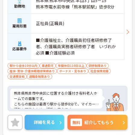
熊本県 熊本市中央区 本山3丁目5－15
勤務地
熊本市電水前寺線「熊本駅前駅」徒歩8分
正社員(正職員)
雇用形態
■介護福祉士、介護職員初任者研修修了
者、介護職員実務者研修修了者 いづれか
応募要件
必須 ■介護経験必須
駅から徒歩10分以内
車通勤可
年間休日110日以上
研修制度あり
産休･育休･介護休暇取得実績あり
ボーナス・賞与あり
社会保険完備
交通費支給
退職金制度あり
熊本県熊本市中央区に位置する介護付き有料老人ホ
ームでの募集です。
こちらの施設は最寄り駅から徒歩8分で、マイカー
通勤も可能なため、通勤も安心です。
年間休日は110日ありますのでしっかりとお休みが
とれます♪
詳細を見る
無料
紹介してもらう
ご興味のある方はご面接のポイントをお伝えします
ので、お気軽にお問い合わせください。