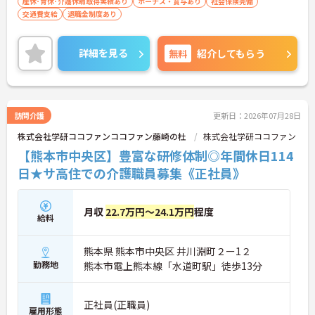
産休･育休･介護休暇取得実績あり
ボーナス・賞与あり
社会保険完備
交通費支給
退職金制度あり
詳細を見る
無料
紹介してもらう
訪問介護
更新日：2026年07月28日
株式会社学研ココファンココファン藤崎の杜
株式会社学研ココファン
【熊本市中央区】豊富な研修体制◎年間休日114
日★サ高住での介護職員募集《正社員》
月収
22.7万円～24.1万円
程度
給料
熊本県 熊本市中央区 井川淵町２ー1２
勤務地
熊本市電上熊本線「水道町駅」徒歩13分
正社員(正職員)
雇用形態