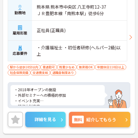
熊本県 熊本市中央区 八王寺町12-37
勤務地
ＪＲ豊肥本線「南熊本駅」徒歩6分
正社員(正職員)
雇用形態
・介護福祉士 ・初任者研修(ヘルパー2級)以
応募要件
上
駅から徒歩10分以内
車通勤可
残業少なめ
無資格OK
年間休日110日以上
社会保険完備
交通費支給
退職金制度あり
・2018年オープンの施設
・外部セミナーへの積極的参加
・イベント充実
・研修体制充実
など働きやすい職場となっております！
詳細を見る
無料
紹介してもらう