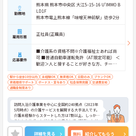
熊本県 熊本市中央区 大江5-15-16 U’IMMO B
LD1F
勤務地
熊本市電上熊本線「味噌天神前駅」徒歩2分
正社員(正職員)
雇用形態
■介護系の資格不問※介護福祉士あれば尚
可 ■普通自動車運転免許（AT限定可能） ＜
応募要件
歓迎＞人と接することが好きな方、チーム
ワークを重視する人
駅から徒歩10分以内
未経験OK
無資格OK
日勤のみ
ブランクOK
資格取得サポート
ボーナス・賞与あり
社会保険完備
交通費支給
退職金制度あり
訪問入浴介護事業を中心に全国約240拠点（2023年
5月時点）の介護サービスを展開する大手法人です。
介護未経験からスタートした方は7割以上、しっか
りとしたサポートがあるため安心してご就業いただ
けます。お風呂に入れなくて困っている方に、手を
差し伸べてあげられるとてもやりがいのあるお仕事
詳細を見る
無料
紹介してもらう