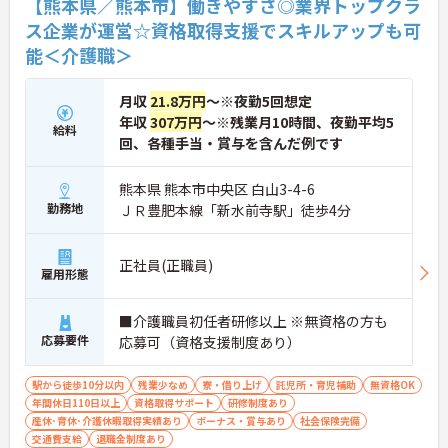
【熊本県／熊本市】働きやすさ◎業界トップクラ
ス企業が運営☆資格取得支援でスキルアップも可
能＜介護職＞
月収
21.8万円
～※夜勤5回想定
年収
307万円
～※残業月10時間、夜勤平均5
給料
回、各種手当・賞与を含んだ例です
熊本県 熊本市中央区 白山3-4-6
勤務地
ＪＲ豊肥本線「新水前寺駅」徒歩4分
正社員(正職員)
雇用形態
■介護職員初任者研修以上 ※無資格の方も
応募要件
応募可（資格支援制度あり）
駅から徒歩10分以内
残業少なめ
寮・借り上げ
託児所・育児補助
無資格OK
年間休日110日以上
資格取得サポート
研修制度あり
産休･育休･介護休暇取得実績あり
ボーナス・賞与あり
社会保険完備
交通費支給
退職金制度あり