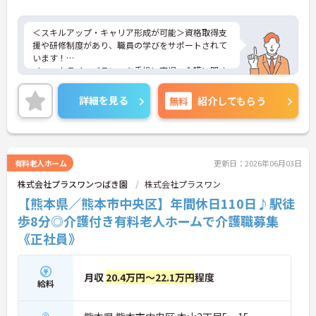
＜スキルアップ・キャリア形成が可能＞資格取得支
援や研修制度があり、職員の学びをサポートされて
います！
＜ワークライフバランスを重視＞育児・介護に関す
る制度や社宅制度、各種手当など、長く安心して働
きやすい環境が整っています。
詳細を見る
無料
紹介してもらう
＜寄り添ったケアの実施＞利用者さまに深く寄り添
ったサービスの提供を目指し、職員の専門性を高め
るような人材育成にも注力されています。
ご興味のある方には、面接対策ポイント等、さらに
詳細をお話ししますのでお気軽にご相談ください！
有料老人ホーム
更新日：2026年06月03日
株式会社プラスワンつばき園
株式会社プラスワン
【熊本県／熊本市中央区】年間休日110日♪駅徒
歩8分◎介護付き有料老人ホームで介護職募集
《正社員》
月収
20.4万円～22.1万円
程度
給料