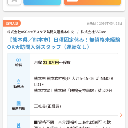
です。夜勤なし、完全週休二日制、希望休制度もあ
り、プライベートとの両立もしやすい環境です。ご
興味ある方には、面接対策ポイントなど、さらに詳
細をお話しいたしますのでお気軽にご相談くださ
い！
訪問入浴
更新日：2026年05月18日
株式会社ASCareアスケア訪問入浴熊本中央
株式会社ASCare
【熊本県／熊本市】日曜固定休み！無資格未経験
OK★訪問入浴スタッフ（運転なし）
月収
21.8万円
～程度
給料
熊本県 熊本市中央区 大江5-15-16 U’IMMO B
LD1F
勤務地
熊本市電上熊本線「味噌天神前駅」徒歩2分
正社員(正職員)
雇用形態
■資格不問 ※介護福祉士あれば尚可 ＜歓
迎＞人と接することが好きな方、チームワ