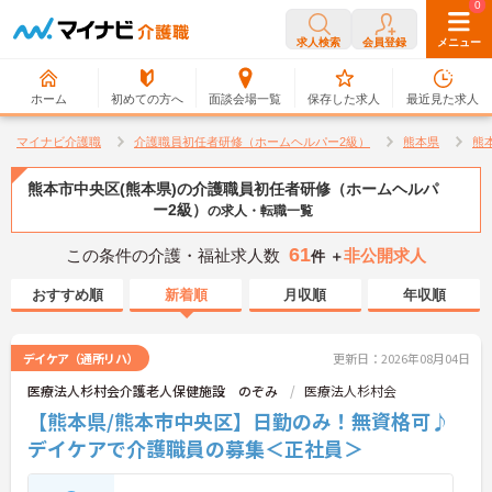
0
0
求人検索
会員登録
メニュー
ホーム
初めての方へ
面談会場一覧
保存した求人
最近見た求人
マイナビ介護職
介護職員初任者研修（ホームヘルパー2級）
熊本県
熊
熊本市中央区(熊本県)の介護職員初任者研修（ホームヘルパ
ー2級）
の求人・転職一覧
61
この条件の介護・福祉求人数
非公開求人
件 ＋
おすすめ順
新着順
月収順
年収順
デイケア（通所リハ）
更新日：2026年08月04日
医療法人杉村会介護老人保健施設 のぞみ
医療法人杉村会
【熊本県/熊本市中央区】日勤のみ！無資格可♪
デイケアで介護職員の募集＜正社員＞