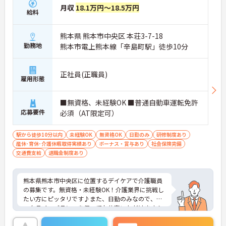
月収
18.1万円～18.5万円
給料
熊本県 熊本市中央区 本荘3-7-18
勤務地
熊本市電上熊本線「辛島町駅」徒歩10分
正社員(正職員)
雇用形態
■無資格、未経験OK ■普通自動車運転免許
応募要件
必須（AT限定可）
駅から徒歩10分以内
未経験OK
無資格OK
日勤のみ
研修制度あり
産休･育休･介護休暇取得実績あり
ボーナス・賞与あり
社会保険完備
交通費支給
退職金制度あり
熊本県熊本市中央区に位置するデイケアで介護職員
の募集です。無資格・未経験OK！介護業界に挑戦し
たい方にピッタリです♪また、日勤のみなので、ワ
ークライフバランスを保ってお仕事いただけます！
ご興味のある方はご面接のポイントお伝えしますの
でご気軽にお問い合わせください。