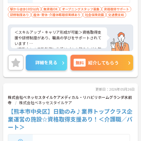
駅から徒歩10分以内
無資格OK
オープニングスタッフ募集
資格取得サポート
研修制度あり
産休･育休･介護休暇取得実績あり
社会保険完備
交通費支給
＜スキルアップ・キャリア形成が可能＞資格取得支
援や研修制度があり、職員の学びをサポートされて
います！
＜夜勤なしの日勤勤務＞生活リズムを整えながら無
理なく働けます。
＜寄り添ったケアの実施＞利用者さまに深く寄り添
詳細を見る
無料
紹介してもらう
ったサービスの提供を目指し、職員の専門性を高め
るような人材育成にも注力されています。
ご興味のある方には、面接対策ポイント等、さらに
詳細をお話ししますのでお気軽にご相談ください！
更新日：2026年05月26日
株式会社ベネッセスタイルケアメディカル・リハビリホームグランダ水前
寺
株式会社ベネッセスタイルケア
【熊本市中央区】日勤のみ♪業界トップクラス企
業運営の施設☆資格取得支援あり！＜介護職／パ
ート＞