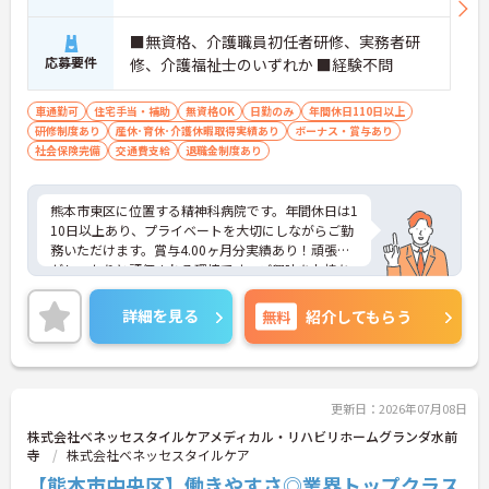
■無資格、介護職員初任者研修、実務者研
応募要件
修、介護福祉士のいずれか ■経験不問
車通勤可
住宅手当・補助
無資格OK
日勤のみ
年間休日110日以上
研修制度あり
産休･育休･介護休暇取得実績あり
ボーナス・賞与あり
社会保険完備
交通費支給
退職金制度あり
熊本市東区に位置する精神科病院です。年間休日は1
10日以上あり、プライベートを大切にしながらご勤
務いただけます。賞与4.00ヶ月分実績あり！頑張り
がしっかりと評価される環境です。ご興味をお持ち
の方はお気軽にお問い合わせください。
詳細を見る
無料
紹介してもらう
更新日：2026年07月08日
株式会社ベネッセスタイルケアメディカル・リハビリホームグランダ水前
寺
株式会社ベネッセスタイルケア
【熊本市中央区】働きやすさ◎業界トップクラス