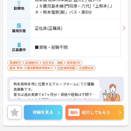
ＪＲ鹿児島本線(門司港－八代)「上熊本(Ｊ
勤務地
Ｒ・熊本電鉄)駅」バス・車8分
正社員(正職員)
雇用形態
■資格・経験不問
応募要件
車通勤可
未経験OK
住宅手当・補助
無資格OK
産休･育休･介護休暇取得実績あり
社会保険完備
交通費支給
熊本県熊本市に位置するグループホームにて介護職
員募集です。
賞与は過去実績で4.7ヶ月分！資格や経験は不問です
ので、これから介護職にチャレンジする方も働きな
がら認知症ケアを学ぶことが出来ます。
ご興味ある方には、面接対策ポイントなど、さらに
詳細を見る
無料
紹介してもらう
詳細をお話しいたしますのでお気軽にご相談くださ
い！