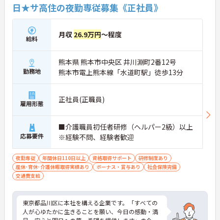
日★サ高住の夜勤専従募集《正社員》
月収
26.9万円
～程度
給料
熊本県 熊本市中央区 井川淵町2番12号
勤務地
熊本市電上熊本線「水道町駅」徒歩13分
正社員(正職員)
雇用形態
■介護職員初任者研修（ヘルパー2級）以上
応募要件
※経験不問、経験者歓迎
夜勤専従
年間休日110日以上
資格取得サポート
研修制度あり
産休･育休･介護休暇取得実績あり
ボーナス・賞与あり
社会保険完備
交通費支給
東京都品川区に本社を構える企業です。「すべての
人が心ゆたかに生きることを願い、今日の感動・満