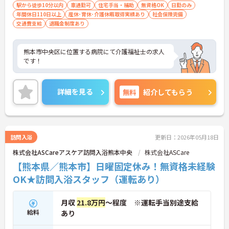
駅から徒歩10分以内
車通勤可
住宅手当・補助
無資格OK
日勤のみ
年間休日110日以上
産休･育休･介護休暇取得実績あり
社会保険完備
交通費支給
退職金制度あり
熊本市中央区に位置する病院にて介護福祉士の求人
です！
詳細を見る
無料
紹介してもらう
訪問入浴
更新日：2026年05月18日
株式会社ASCareアスケア訪問入浴熊本中央
株式会社ASCare
【熊本県／熊本市】日曜固定休み！無資格未経験
OK★訪問入浴スタッフ（運転あり）
月収
21.8万円
～程度 ※運転手当別途支給
給料
あり