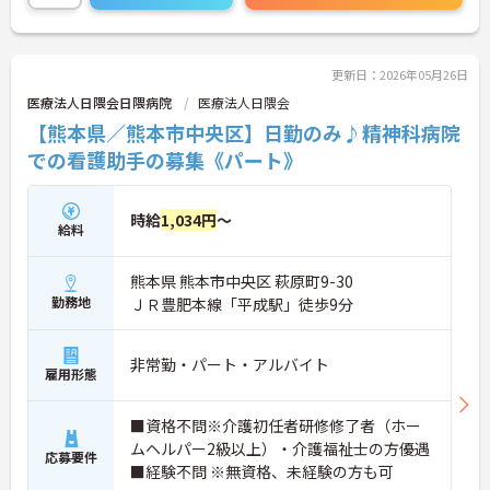
るような人材育成にも注力されています。
ご興味のある方には、面接対策ポイント等、さらに
詳細をお話ししますのでお気軽にご相談ください！
更新日：2026年05月26日
医療法人日隈会日隈病院
医療法人日隈会
【熊本県／熊本市中央区】日勤のみ♪精神科病院
での看護助手の募集《パート》
時給
1,034円
～
給料
熊本県 熊本市中央区 萩原町9-30
勤務地
ＪＲ豊肥本線「平成駅」徒歩9分
非常勤・パート・アルバイト
雇用形態
■資格不問※介護初任者研修修了者（ホー
ムヘルパー2級以上）・介護福祉士の方優遇
応募要件
■経験不問 ※無資格、未経験の方も可