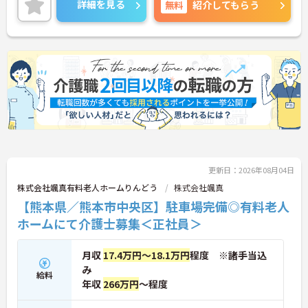
詳細を見る
無料
紹介してもらう
更新日：2026年08月04日
株式会社颯真有料老人ホームりんどう
株式会社颯真
【熊本県／熊本市中央区】駐車場完備◎有料老人
ホームにて介護士募集＜正社員＞
月収
17.4万円～18.1万円
程度 ※諸手当込
み
給料
年収
266万円
～程度