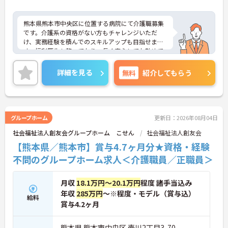
熊本県熊本市中央区に位置する病院にて介護職募集
です。介護系の資格がない方もチャレンジいただ
け、実務経験を積んでのスキルアップも目指せま
す。福利厚生も整っており、長く安心してお勤めて
いただける環境です。
ご興味ある方には、面接対策ポイントなど、さらに
詳細を見る
無料
紹介してもらう
詳細をお話しいたしますのでお気軽にご相談くださ
い！
グループホーム
更新日：2026年08月04日
社会福祉法人創友会グループホーム こせん
社会福祉法人創友会
【熊本県／熊本市】賞与4.7ヶ月分★資格・経験
不問のグループホーム求人＜介護職員／正職員＞
月収
18.1万円～20.1万円
程度 諸手当込み
年収
285万円
～※程度・モデル（賞与込）
給料
賞与4.2ヶ月
熊本県 熊本市中央区 壺川2丁目3-70