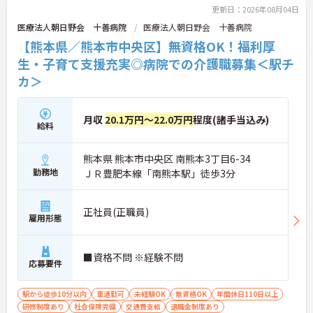
更新日：2026年08月04日
医療法人朝日野会 十善病院
医療法人朝日野会 十善病院
【熊本県／熊本市中央区】無資格OK！福利厚
生・子育て支援充実◎病院での介護職募集＜駅チ
カ＞
月収
20.1万円～22.0万円
程度(諸手当込み)
給料
熊本県 熊本市中央区 南熊本3丁目6-34
勤務地
ＪＲ豊肥本線「南熊本駅」徒歩3分
正社員(正職員)
雇用形態
■資格不問 ※経験不問
応募要件
駅から徒歩10分以内
車通勤可
未経験OK
無資格OK
年間休日110日以上
研修制度あり
社会保険完備
交通費支給
退職金制度あり