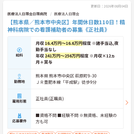
更新日：2026年08月04日
医療法人日隈会日隈病院
医療法人日隈会
【熊本県／熊本市中央区】年間休日数110日！精
神科病院での看護補助者の募集《正社員》
月収
16.4万円～16.6万円
程度 ※諸手当込,夜
勤手当なし
給料
年収
241万円～256万円
程度 ※月収×12ヵ
月＋賞与
熊本県 熊本市中央区 萩原町9-30
勤務地
ＪＲ豊肥本線「平成駅」徒歩9分
正社員(正職員)
雇用形態
■資格不問 ■経験不問 ※無資格、未経験の
応募要件
方も可