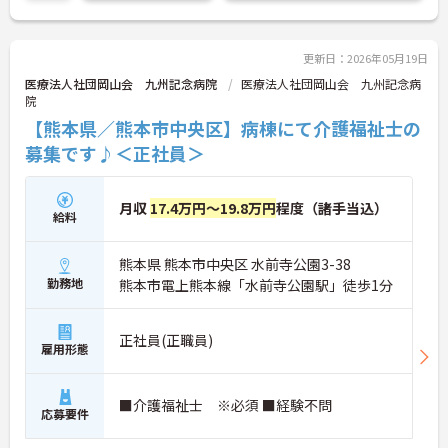
さい！
更新日：2026年05月19日
医療法人社団岡山会 九州記念病院
医療法人社団岡山会 九州記念病
院
【熊本県／熊本市中央区】病棟にて介護福祉士の
募集です♪＜正社員＞
月収
17.4万円～19.8万円
程度（諸手当込）
給料
熊本県 熊本市中央区 水前寺公園3-38
勤務地
熊本市電上熊本線「水前寺公園駅」徒歩1分
正社員(正職員)
雇用形態
■介護福祉士 ※必須 ■経験不問
応募要件