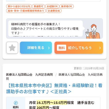
駅から徒歩10分以内
車通勤可
未経験OK
無資格OK
産休･育休･介護休暇取得実績あり
交通費支給
精神科病院での看護助手の募集求人！
日勤のみ♪プライベートとの両立が取りやすい環境
です♪
ご興味ある方には、面接のポイントなど、さらに詳
細をお話致しますのでお気軽にご相談ください。
詳細を見る
無料
紹介してもらう
更新日：2026年05月26日
医療法人社団岡山会 九州記念病院
医療法人社団岡山会 九州記念病
院
【熊本県熊本市中央区】無資格・未経験歓迎！看
護助手のお仕事です♪＜正社員＞
月収
16.2万円～18.0万円
程度 諸手当含む
給料
年収
200万円
～程度