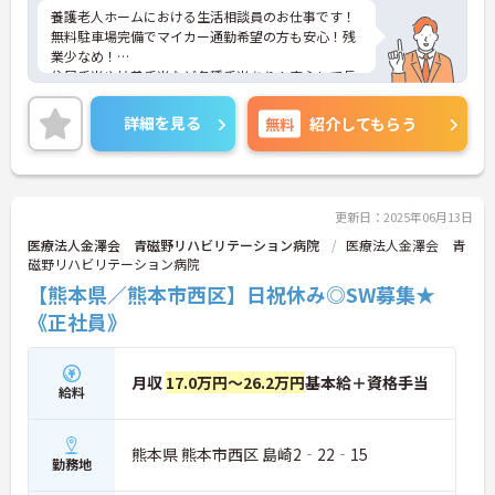
養護老人ホームにおける生活相談員のお仕事です！
無料駐車場完備でマイカー通勤希望の方も安心！残
業少なめ！
住居手当や扶養手当など各種手当あり！安心して長
期での就業が可能です。
ご興味ある方には、面接対策ポイントなど、さらに
詳細を見る
無料
紹介してもらう
詳細をお話しいたしますのでお気軽にご相談くださ
い！
更新日：2025年06月13日
医療法人金澤会 青磁野リハビリテーション病院
医療法人金澤会 青
磁野リハビリテーション病院
【熊本県／熊本市西区】日祝休み◎SW募集★
《正社員》
月収
17.0万円～26.2万円
基本給＋資格手当
給料
熊本県 熊本市西区 島崎2‐22‐15
勤務地