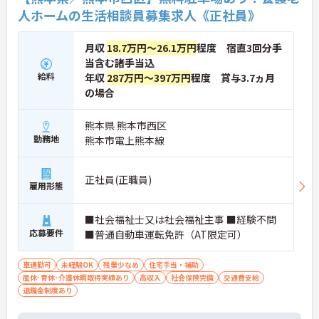
人ホームの生活相談員募集求人《正社員》
月収
18.7万円～26.1万円
程度 宿直3回分手
当含む諸手当込
給料
年収
287万円～397万円
程度 賞与3.7ヵ月
の場合
熊本県 熊本市西区
勤務地
熊本市電上熊本線
正社員(正職員)
雇用形態
■社会福祉士又は社会福祉主事 ■経験不問
応募要件
■普通自動車運転免許（AT限定可）
車通勤可
未経験OK
残業少なめ
住宅手当・補助
産休･育休･介護休暇取得実績あり
高収入
社会保険完備
交通費支給
退職金制度あり