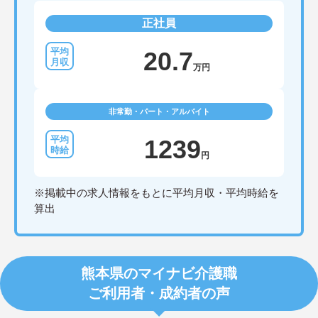
た温かい支援を提供しています。グループホーム専
正社員
用に設計された新築物件を中心に運営しており、清
潔で快適な環境が整っています。入社時の研修をは
じめ、現場でのOJTやオンライン動画研修など、手
20.7
厚い教育体制を整えています。これまで培ってこら
万円
れた福祉業界でのご経験や有資格者としての専門性
を存分に活かせる環境です。将来的に正社員を目指
すことができる登用制度や、外部研修の受講支援な
非常勤・パート・アルバイト
どもご用意しています。お食事の準備におきまして
も、レシピや食材の宅配サービスを利用することで
現場の負担を軽減しています。夜間も複数名体制を
1239
確保しているため、安心して長くご活躍いただけま
円
す。
※掲載中の求人情報をもとに平均月収・平均時給を
算出
熊本県のマイナビ介護職
ご利用者・成約者の声