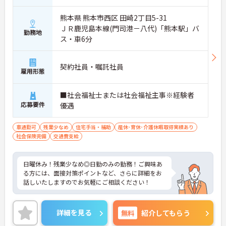
熊本県 熊本市西区 田崎2丁目5-31
ＪＲ鹿児島本線(門司港－八代)「熊本駅」バ
勤務地
ス・車6分
契約社員・嘱託社員
雇用形態
■社会福祉士または社会福祉主事※経験者
応募要件
優遇
車通勤可
残業少なめ
住宅手当・補助
産休･育休･介護休暇取得実績あり
社会保険完備
交通費支給
日曜休み！残業少なめ◎日勤のみの勤務！ご興味あ
る方には、面接対策ポイントなど、さらに詳細をお
話しいたしますのでお気軽にご相談ください！
詳細を見る
無料
紹介してもらう