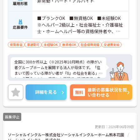
非常勤・パート・アルバイト
雇用形態
■ブランクOK ■無資格OK ■未経験OK
※ヘルパー2級以上・社会福祉士・介護福祉
応募要件
士・ホームヘルパー等の資格保持者や、福
祉系業務経験者、障害者支援施設経験者、
生活支援員、障害者支援員、就労支援員、
夜勤専従
車通勤可
未経験OK
無資格OK
社会保険完備
交通費支給
生活相談員等の経験歓迎
全国に300か所以上（※2025年10月時点）の障がい
者グループホームを展開する法人が母体です。「住
まいで困っている障がい者が『0』の社会を創る」
という理念のもと、安定した基盤でご利用者様の自
立を支援しています。週1日からの勤務が可能で、W
最新の募集状況を問
ワークや扶養内での勤務も歓迎しており、ご自身の
詳細を見る
無料
い合わせる
ペースで働けます。20代から60代まで幅広い世代が
活躍中で、未経験や無資格の方でも安心してスター
トできるよう、先輩スタッフが丁寧にサポートしま
す。昇給の機会は年2回あり、頑張りが評価される環
募集停止
境です。正社員登用制度や産休・育休制度も整って
いるため、ライフステージに合わせて長く働き続け
更新日：2026年06月09日
られます。介護に挑戦したい方や、空いた時間を有
ソーシャルインクルー株式会社ソーシャルインクルーホーム熊本花園
効活用したい方におすすめです。ご興味のある方は
ソーシャルインクルー株式会社