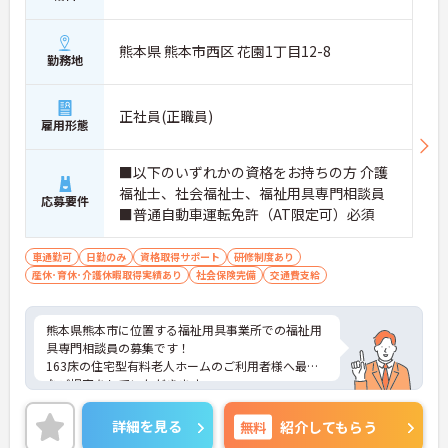
配置や夜間複数名体制が敷かれているため、業務に
追われることなくご利用者様のペースに合わせたサ
ポートが可能です。施設も専用設計で働きやすく、
熊本県 熊本市西区 花園1丁目12-8
ご自身の理想とする福祉を実践できる環境が整って
勤務地
います。
正社員(正職員)
雇用形態
■以下のいずれかの資格をお持ちの方 介護
福祉士、社会福祉士、福祉用具専門相談員
応募要件
■普通自動車運転免許（AT限定可）必須
車通勤可
日勤のみ
資格取得サポート
研修制度あり
産休･育休･介護休暇取得実績あり
社会保険完備
交通費支給
熊本県熊本市に位置する福祉用具事業所での福祉用
具専門相談員の募集です！
163床の住宅型有料老人ホームのご利用者様へ最適
なご提案をしていただきます。
育児休業取得実績もあり、ライフステージが変化し
ても長くお勤めいただける環境です。
詳細を見る
無料
紹介してもらう
ご興味ある方には、面接対策ポイントなど、さらに