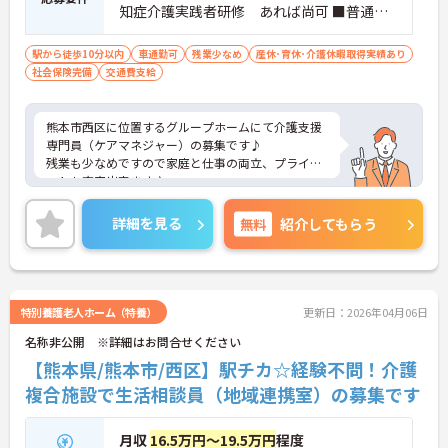
知症介護実践者研修 あれば尚可 ■普通自
動車運転免許 必須（ＡＴ限定可）
駅から徒歩10分以内
車通勤可
残業少なめ
産休･育休･介護休暇取得実績あり
社会保険完備
交通費支給
熊本市西区に位置するグループホームにて介護支援
専門員（ケアマネジャー）の募集です♪
残業も少なめですので家庭と仕事の両立、プライベ
ートも充実出来ます♪
育児休業、介護休業の取得実績がありますので、ラ
イフステージに応じて長くお仕事を続けていくこと
詳細を見る
無料
紹介してもらう
ができます。
最寄駅より徒歩圏内にくわえて、マイカー通勤も可
能と通勤も便利です♪
ご興味ある方には、面接のポイントなど、さらに詳
細をお話致しますのでお気軽にご相談ください。
特別養護老人ホーム（特養）
更新日：2026年04月06日
名称非公開 ※詳細はお問合せください
【熊本県/熊本市/西区】駅チカ☆経験不問！介護
複合施設で生活相談員（地域連携室）の募集です
月収
16.5万円～19.5万円
程度