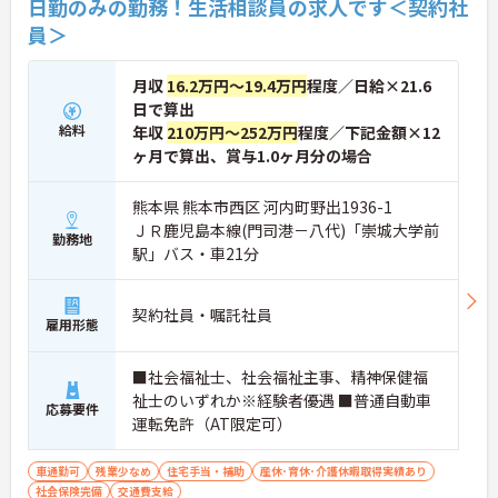
日勤のみの勤務！生活相談員の求人です＜契約社
員＞
月収
16.2万円～19.4万円
程度／日給×21.6
日で算出
給料
年収
210万円～252万円
程度／下記金額×12
ヶ月で算出、賞与1.0ヶ月分の場合
熊本県 熊本市西区 河内町野出1936-1
ＪＲ鹿児島本線(門司港－八代)「崇城大学前
勤務地
駅」バス・車21分
契約社員・嘱託社員
雇用形態
■社会福祉士、社会福祉主事、精神保健福
祉士のいずれか※経験者優遇 ■普通自動車
応募要件
運転免許（AT限定可）
車通勤可
残業少なめ
住宅手当・補助
産休･育休･介護休暇取得実績あり
社会保険完備
交通費支給