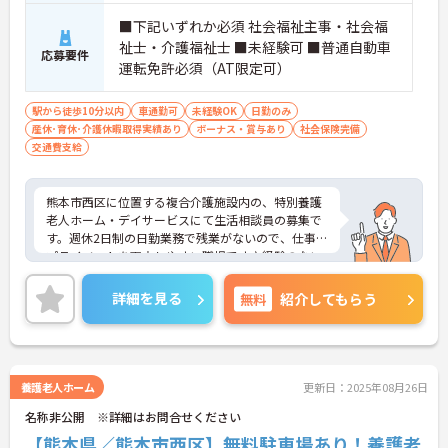
■下記いずれか必須 社会福祉主事・社会福
祉士・介護福祉士 ■未経験可 ■普通自動車
応募要件
運転免許必須（AT限定可）
駅から徒歩10分以内
車通勤可
未経験OK
日勤のみ
産休･育休･介護休暇取得実績あり
ボーナス・賞与あり
社会保険完備
交通費支給
熊本市西区に位置する複合介護施設内の、特別養護
老人ホーム・デイサービスにて生活相談員の募集で
す。週休2日制の日勤業務で残業がないので、仕事と
プライベートを両立しやすい職場です♪経験のない
方でも、スキルが身に付きます◎育児休業・介護休
業など制度が整っており、育児や介護をしながらで
詳細を見る
無料
紹介してもらう
も働きやすい環境です！ご興味ある方は面接ポイン
トをお伝えしますので、お気軽にご連絡ください。
養護老人ホーム
更新日：2025年08月26日
名称非公開 ※詳細はお問合せください
【熊本県／熊本市西区】無料駐車場あり！養護老