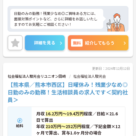
日勤のみの勤務！残業少なめ◎ご興味ある方には、
面接対策ポイントなど、さらに詳細をお話しいたし
ますのでお気軽にご相談ください！
詳細を見る
無料
紹介してもらう
更新日：2024年12月12日
社会福祉法人駿光会リユニオン田崎
社会福祉法人駿光会
【熊本県／熊本市西区】日曜休み！残業少なめ◎
日勤のみの勤務！生活相談員の求人です＜契約社
員＞
月収
16.2万円～19.4万円
程度／日給×21.6
日で算出
給料
年収
210万円～252万円
程度／下記金額×12
ヶ月で算出、賞与1.0ヶ月分の場合