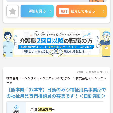
前産後・育児休暇制度もあり、子育て中の方も多数
活躍中で、ワークライフバランスを大切にしながら
働ける環境が整っています。研修制度や外部勉強会
詳細を見る
無料
紹介してもらう
の受講支援もあり、スキルアップもしっかりサポー
ト。将来的には管理者やエリアマネージャーへのキ
ャリアアップも目指せます。20代から60代まで幅広
い年代のスタッフが活躍しており、和やかな雰囲気
の職場です。介護経験を活かしたい方、福祉の資格
をお持ちの方、安定した法人でキャリアを築きたい
方におすすめです。
★おすすめPOINT★
・生活支援員からスタートし、サービス管理責任者
やエリアマネージャーへと続く明確なステップアッ
プの道筋が用意されています。急成長中の企業であ
るためポストも豊富にあり、専門性を高めながらマ
更新日：2026年06月30日
ネジメント職への挑戦も視野に入れていただけま
す。
株式会社ナーシングホームケアネットはなぞの
株式会社ナーシングホ
・年間休日114日、残業月平均10時間程度という就
ーム
業環境に加え、産前産後休暇や育児休暇制度がしっ
【熊本県／熊本市】日勤のみ◎福祉用具事業所で
かりと整備されています。オンとオフの切り替えを
の福祉用具専門相談員の募集です！＜日勤常勤＞
明確にし、心身ともに充実した状態で長くご活躍い
ただけます。
・グループホーム一棟あたりの入居者様20名定員を
常時2～4名のスタッフで支援、国基準を上回る人員
月収
25.0万円
～
給料