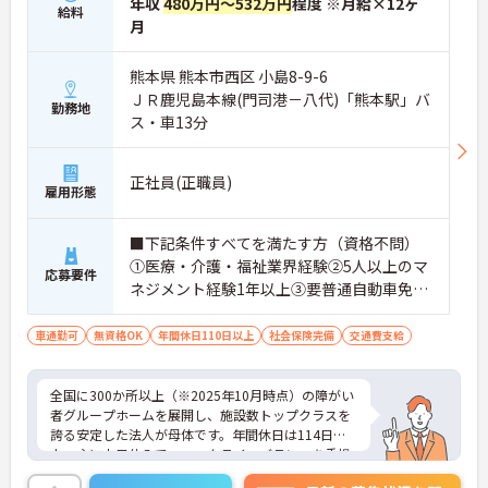
年収
480万円～532万円
程度 ※月給×12ヶ
業環境に加え、産前産後休暇や育児休暇制度がしっ
給料
かりと整備されています。オンとオフの切り替えを
月
明確にし、心身ともに充実した状態で長くご活躍い
ただけます。
熊本県 熊本市西区 小島8-9-6
・グループホーム一棟あたりの入居者様20名定員を
ＪＲ鹿児島本線(門司港－八代)「熊本駅」バ
常時2～4名のスタッフで支援、国基準を上回る人員
勤務地
ス・車13分
配置や夜間複数名体制が敷かれているため、業務に
追われることなくご利用者様のペースに合わせたサ
ポートが可能です。施設も専用設計で働きやすく、
正社員(正職員)
ご自身の理想とする福祉を実践できる環境が整って
雇用形態
います。
■下記条件すべてを満たす方（資格不問）
①医療・介護・福祉業界経験②5人以上のマ
応募要件
ネジメント経験1年以上③要普通自動車免許
（AT限定可）※介護業界に関する有資格者
（介護職員初任者研修、介護福祉士な
車通勤可
無資格OK
年間休日110日以上
社会保険完備
交通費支給
ど）、営業経験（業種問わず）、障がい福
祉経験歓迎
全国に300か所以上（※2025年10月時点）の障がい
者グループホームを展開し、施設数トップクラスを
誇る安定した法人が母体です。年間休日は114日以
上、主に土日休みで、ワークライフバランスを重視
した働き方が可能です。産前産後・育児休暇制度も