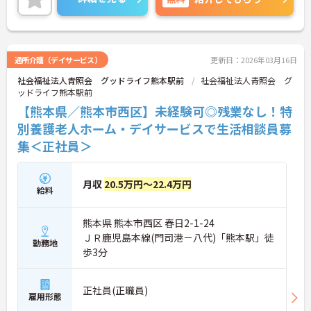
ができます。
最寄駅より徒歩圏内にくわえて、マイカー通勤も可
能と通勤も便利です♪
ご興味がある方は是非一度マイナビまでお問合せ下
さい。更に詳細などお伝えします。
通所介護（デイサービス）
更新日：2026年03月16日
社会福祉法人青照会 グッドライフ熊本駅前
社会福祉法人青照会 グ
ッドライフ熊本駅前
【熊本県／熊本市西区】未経験可◎残業なし！特
別養護老人ホーム・デイサービスで生活相談員募
集＜正社員＞
月収
20.5万円～22.4万円
給料
熊本県 熊本市西区 春日2-1-24
ＪＲ鹿児島本線(門司港－八代)「熊本駅」徒
勤務地
歩3分
正社員(正職員)
雇用形態