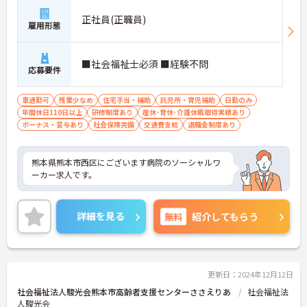
正社員(正職員)
雇用形態
■社会福祉士必須 ■経験不問
応募要件
車通勤可
残業少なめ
住宅手当・補助
託児所・育児補助
日勤のみ
年間休日110日以上
研修制度あり
産休･育休･介護休暇取得実績あり
ボーナス・賞与あり
社会保険完備
交通費支給
退職金制度あり
熊本県熊本市西区にございます病院のソーシャルワ
ーカー求人です。
詳細を見る
無料
紹介してもらう
更新日：2024年12月12日
社会福祉法人駿光会熊本市高齢者支援センターささえりあ
社会福祉法
人駿光会