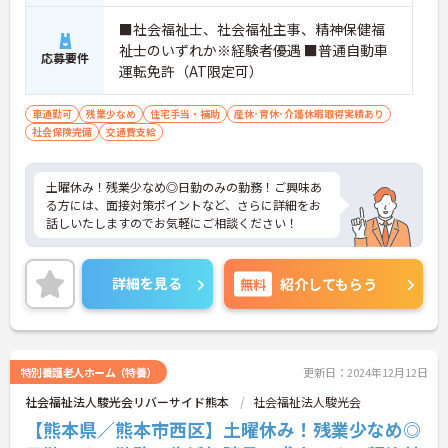
■社会福祉士、社会福祉主事、精神保健福
祉士のいずれか※経験者優遇 ■普通自動車
応募要件
運転免許（AT限定可）
車通勤可
残業少なめ
住宅手当・補助
産休･育休･介護休暇取得実績あり
社会保険完備
交通費支給
土曜休み！残業少なめ◎日勤のみの勤務！ご興味あ
る方には、面接対策ポイントなど、さらに詳細をお
話しいたしますのでお気軽にご相談ください！
詳細を見る
無料
紹介してもらう
特別養護老人ホーム（特養）
更新日：2024年12月12日
社会福祉法人駿光会リバーサイド熊本
社会福祉法人駿光会
【熊本県／熊本市西区】土曜休み！残業少なめ◎