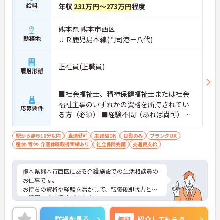
給料
年収
231万円～273万円
程度
熊本県 熊本市西区
勤務地
ＪＲ鹿児島本線(門司港－八代)
正社員(正職員)
雇用形態
■社会福祉士、精神保健福祉士または社会
福祉主事のいずれかの資格を所持されてい
応募要件
る方（必須） ■経験不問（あれば尚可）※
経験者優遇
駅から徒歩10分以内
車通勤可
未経験OK
日勤のみ
ブランクOK
産休･育休･介護休暇取得実績あり
社会保険完備
交通費支給
熊本県熊本市西区にある介護施設での生活相談員の
お仕事です。
お持ちの資格や経験を活かして、転職後即戦力とし
て活躍できる環境があります。
育児休業、介護休業の取得実績がありますので、ラ
イフステージに応じて長くお仕事を続けていくこと
詳細を見る
無料
紹介してもらう