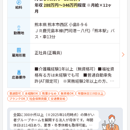
年収
288万円～346万円
程度 ※月給×12ヶ
給料
月
熊本県 熊本市西区 小島8-9-6
ＪＲ鹿児島本線(門司港－八代)「熊本駅」バ
勤務地
ス・車13分
正社員(正職員)
雇用形態
■介護職経験1年以上（無資格可）■福祉資
格有る方は未経験でも可 ■普通自動車免
応募要件
許(AT限定可) ※実務経験2年以上の方、障
がい者福祉に関する経験をお持ちの方大歓
迎
車通勤可
未経験OK
残業少なめ
無資格OK
年間休日110日以上
ブランクOK
社会保険完備
交通費支給
全国に300か所以上（※2025年10月時点）の障がい
者グループホームを展開する法人が母体です。年間
休日は114日あり、夏季・冬季休暇も取得可能。産