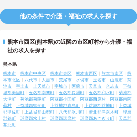
他の条件で介護・福祉の求人を探す
熊本市西区(熊本県)の近隣の市区町村から介護・福
祉の求人を探す
熊本県
熊本市
熊本市中央区
熊本市東区
熊本市西区
熊本市南区
熊
本市北区
八代市
人吉市
荒尾市
水俣市
玉名市
山鹿市
菊
池市
宇土市
上天草市
宇城市
阿蘇市
天草市
合志市
下益
城郡美里町
玉名郡南関町
玉名郡長洲町
玉名郡和水町
菊池郡
大津町
菊池郡菊陽町
阿蘇郡小国町
阿蘇郡西原村
阿蘇郡南阿
蘇村
上益城郡御船町
上益城郡嘉島町
上益城郡益城町
上益城
郡甲佐町
上益城郡山都町
八代郡氷川町
葦北郡津奈木町
球磨
郡錦町
球磨郡水上村
球磨郡球磨村
球磨郡あさぎり町
天草郡
苓北町