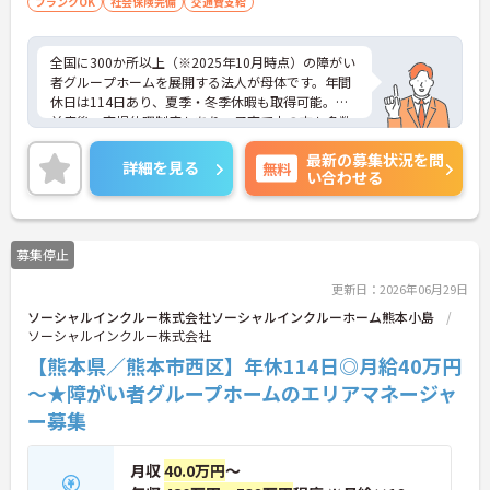
ブランクOK
社会保険完備
交通費支給
全国に300か所以上（※2025年10月時点）の障がい
者グループホームを展開する法人が母体です。年間
休日は114日あり、夏季・冬季休暇も取得可能。産
前産後・育児休暇制度もあり、子育て中の方も多数
活躍中で、ワークライフバランスを大切にしながら
最新の募集状況を問
働ける環境が整っています。研修制度や外部勉強会
詳細を見る
無料
い合わせる
の受講支援もあり、スキルアップもしっかりサポー
ト。将来的には管理者やエリアマネージャーへのキ
ャリアアップも目指せます。20代から60代まで幅広
い年代のスタッフが活躍しており、和やかな雰囲気
募集停止
の職場です。介護経験を活かしたい方、福祉の資格
をお持ちの方、安定した法人でキャリアを築きたい
更新日：2026年06月29日
方におすすめです。
ソーシャルインクルー株式会社ソーシャルインクルーホーム熊本小島
ソーシャルインクルー株式会社
★おすすめPOINT★
・生活支援員からスタートし、サービス管理責任者
【熊本県／熊本市西区】年休114日◎月給40万円
やエリアマネージャーへと続く明確なステップアッ
～★障がい者グループホームのエリアマネージャ
プの道筋が用意されています。急成長中の企業であ
ー募集
るためポストも豊富にあり、専門性を高めながらマ
ネジメント職への挑戦も視野に入れていただけま
す。
月収
40.0万円
～
・年間休日114日、残業月平均10時間程度という就