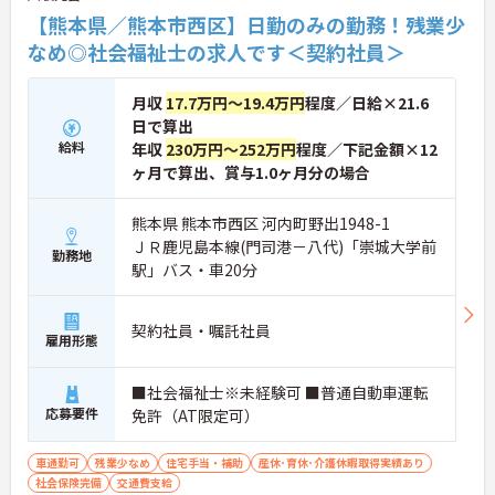
【熊本県／熊本市西区】日勤のみの勤務！残業少
なめ◎社会福祉士の求人です＜契約社員＞
月収
17.7万円～19.4万円
程度／日給×21.6
日で算出
給料
年収
230万円～252万円
程度／下記金額×12
ヶ月で算出、賞与1.0ヶ月分の場合
熊本県 熊本市西区 河内町野出1948-1
ＪＲ鹿児島本線(門司港－八代)「崇城大学前
勤務地
駅」バス・車20分
契約社員・嘱託社員
雇用形態
■社会福祉士※未経験可 ■普通自動車運転
応募要件
免許（AT限定可）
車通勤可
残業少なめ
住宅手当・補助
産休･育休･介護休暇取得実績あり
社会保険完備
交通費支給