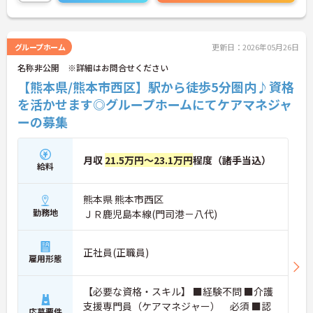
詳細をお話しいたしますのでお気軽にご相談くださ
い！
グループホーム
更新日：2026年05月26日
名称非公開 ※詳細はお問合せください
【熊本県/熊本市西区】駅から徒歩5分圏内♪資格
を活かせます◎グループホームにてケアマネジャ
ーの募集
月収
21.5万円～23.1万円
程度（諸手当込）
給料
熊本県 熊本市西区
勤務地
ＪＲ鹿児島本線(門司港－八代)
正社員(正職員)
雇用形態
【必要な資格・スキル】 ■経験不問 ■介護
支援専門員（ケアマネジャー） 必須 ■認
応募要件