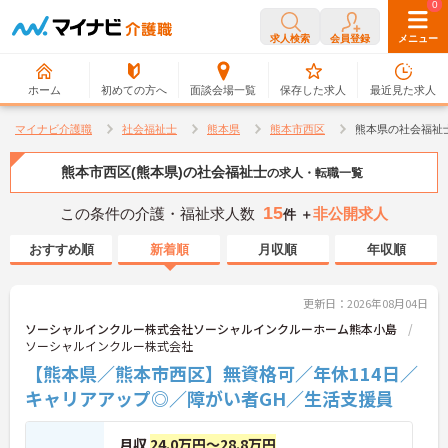
0
0
求人検索
会員登録
メニュー
ホーム
初めての方へ
面談会場一覧
保存した求人
最近見た求人
マイナビ介護職
社会福祉士
熊本県
熊本市西区
熊本県の社会福祉
熊本市西区(熊本県)の社会福祉士
の求人・転職一覧
15
この条件の介護・福祉求人数
非公開求人
件 ＋
おすすめ順
新着順
月収順
年収順
更新日：2026年08月04日
ソーシャルインクルー株式会社ソーシャルインクルーホーム熊本小島
ソーシャルインクルー株式会社
【熊本県／熊本市西区】無資格可／年休114日／
キャリアアップ◎／障がい者GH／生活支援員
月収
24.0万円～28.8万円