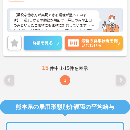
【柔軟な働き方が実現できる環境が整っていま
す】・週1日からの勤務が可能で、平日のみや土日
のみといったご希望にも柔軟に対応しています ・残
業がほとんど発生しないため、プライベートの時間
やWワークとの両立がしやすい環境です【現場の負
最新の募集状況を問
担を軽減するサポート体制が充実しています】・お
詳細を見る
無料
い合わせる
食事の準備には食材の宅配サービスを利用してお
り、献立やレシピが決まっているため安心してお仕
事に取り組んでいただけます・夜間も複数名のスタ
ッフが常駐する人員体制を確保しており、夜間の見
守りや巡回業務も心強い環境です【充実した待遇で
15
件中 1-15件を表示
長期的なご就業を後押ししています】 駐車場を完備
しているためマイカーでのご通勤も可能です・超過
1
勤務や深夜割増などの手当は1分単位で正確に支給
しており、パートの方も年2回の昇給の機会が設け
られています
全国に約300施設ほどの障がい者グループホームを
熊本県の雇用形態別介護職の平均給与
展開し、急成長を続けている安定法人です。「住ま
いで困っている障がい者が『0』の社会を創る」と
いう理念を掲げ、ご利用者様が安心して暮らせる地
域社会の実現を目指しています。日中サービス支援
型のホームとして、ご利用者様一人ひとりを尊重し