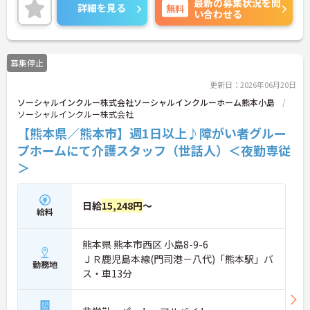
最新の募集状況を問
あり、子育て世代も安心して働ける環境が整ってい
詳細を見る
無料
い合わせる
ます。一般社員研修や外部勉強会受講支援制度など
を通じて着実にスキルアップもできます。チームを
まとめ、メンバーの成長を後押しすることにやりが
いを感じる方、新しい挑戦に意欲的な方にぴったり
募集停止
の職場です。ご興味のある方は詳細等をお伝えしま
すので、お気軽にお問い合わせください。
更新日：2026年06月20日
ソーシャルインクルー株式会社ソーシャルインクルーホーム熊本小島
ソーシャルインクルー株式会社
【熊本県／熊本市】週1日以上♪障がい者グルー
プホームにて介護スタッフ（世話人）＜夜勤専従
＞
日給
15,248円
～
給料
熊本県 熊本市西区 小島8-9-6
ＪＲ鹿児島本線(門司港－八代)「熊本駅」バ
勤務地
ス・車13分