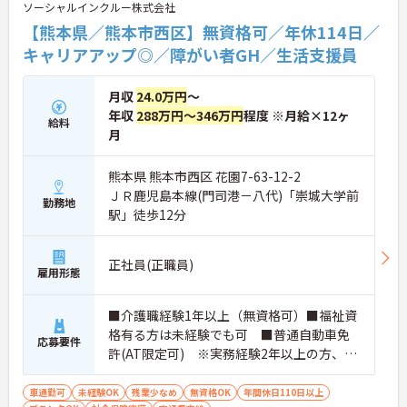
ソーシャルインクルー株式会社
【熊本県／熊本市西区】無資格可／年休114日／
キャリアアップ◎／障がい者GH／生活支援員
月収
24.0万円
～
年収
288万円～346万円
程度 ※月給×12ヶ
給料
月
熊本県 熊本市西区 花園7-63-12-2
ＪＲ鹿児島本線(門司港－八代)「崇城大学前
勤務地
駅」徒歩12分
正社員(正職員)
雇用形態
■介護職経験1年以上（無資格可）■福祉資
格有る方は未経験でも可 ■普通自動車免
応募要件
許(AT限定可) ※実務経験2年以上の方、障
がい者福祉に関する経験をお持ちの方大歓
迎
車通勤可
未経験OK
残業少なめ
無資格OK
年間休日110日以上