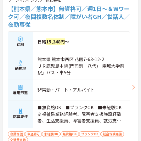
詳細等をお伝えしますので、お気軽にお問い合わせ
ください。
【熊本県／熊本市】無資格可／週1日～＆Wワー
ク可／夜間複数名体制／障がい者GH／世話人／
夜勤専従
日給
15,248円
～
給料
熊本県 熊本市西区 花園7-63-12-2
ＪＲ鹿児島本線(門司港－八代)「崇城大学前
勤務地
駅」バス・車5分
非常勤・パート・アルバイト
雇用形態
■無資格OK ■ブランクOK ■未経験OK
※福祉系業務経験者、障害者支援施設経験
応募要件
者、生活支援員、障害者支援員、就労支援
員、生活相談員等の経験歓迎
夜勤専従
車通勤可
未経験OK
無資格OK
ブランクOK
社会保険完備
交通費支給