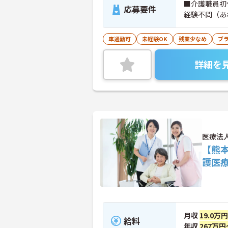
■介護職員初
応募要件
経験不問（あ
車通勤可
未経験OK
残業少なめ
ブ
詳細を
医療法
【熊
護医
月収
19.0万
給料
年収
267万円