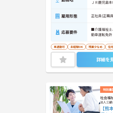
ＪＲ鹿児島本
雇用形態
正社員(正職員
■介護福祉士
応募要件
動車運転免許
車通勤可
未経験OK
残業少なめ
住
詳細を
特別養
社会福
法人三顧
【熊