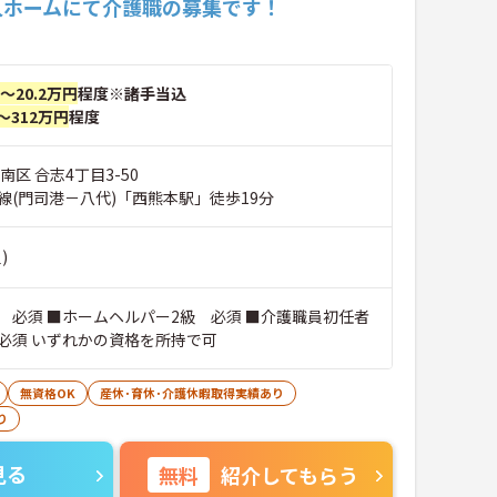
人ホームにて介護職の募集です！
円～20.2万円
程度※諸手当込
～312万円
程度
南区 合志4丁目3-50
線(門司港－八代)「西熊本駅」徒歩19分
)
 必須 ■ホームヘルパー2級 必須 ■介護職員初任者
必須 いずれかの資格を所持で可
無資格OK
産休･育休･介護休暇取得実績あり
り
見る
無料
紹介してもらう