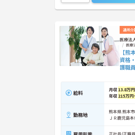
通所介
医療法
医療
【熊
資格
護職
月収
13.8万
給料
年収
215万円
熊本県 熊本市
勤務地
ＪＲ鹿児島本
雇用形態
正社員(正職員