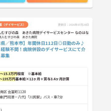
護（デイサービス）
更新日：2026年07月28日
人むすびの森 あきた病院デイサービスセンター なのはな
法人むすびの森 あきた病院
本県／熊本市】年間休日112日◎日勤のみ♪
・経験不問！病院併設のデイサービスにて介
員募集
円～15.3万円
程度 ※基本給
～235万円
基本給×12ヶ月＋賞与3.4ヶ月計算
南区 会富町1120
線(門司港－八代)「川尻駅」バス・車7分
)