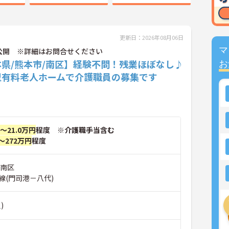
更新日：2026年08月06日
マ
公開 ※詳細はお問合せください
本県/熊本市/南区】経験不問！残業ほぼなし♪
お
型有料老人ホームで介護職員の募集です
円～21.0万円
程度 ※介護職手当含む
～272万円
程度
市南区
線(門司港－八代)
)