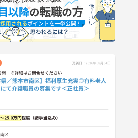
更新日：2026年08月04日
公開 ※詳細はお問合せください
本県／熊本市南区】福利厚生充実◎有料老人
ムにて介護職員の募集です＜正社員＞
円～25.0万円
程度（諸手当込み）
市南区