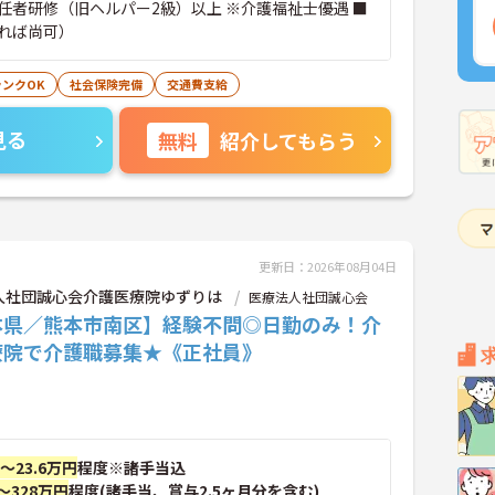
任者研修（旧ヘルパー2級）以上 ※介護福祉士優遇 ■
れば尚可）
ランクOK
社会保険完備
交通費支給
見る
無料
紹介してもらう
更新日：2026年08月04日
人社団誠心会介護医療院ゆずりは
医療法人社団誠心会
本県／熊本市南区】経験不問◎日勤のみ！介
療院で介護職募集★《正社員》
円～23.6万円
程度※諸手当込
～328万円
程度(諸手当、賞与2.5ヶ月分を含む)