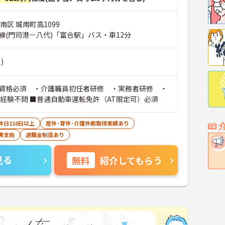
南区 城南町高1099
線(門司港－八代)「富合駅」バス・車12分
)
資格必須 ・介護職員初任者研修 ・実務者研修 ・
■経験不問 ■普通自動車運転免許（AT限定可）必須
休日110日以上
産休･育休･介護休暇取得実績あり
費支給
退職金制度あり
見る
無料
紹介してもらう