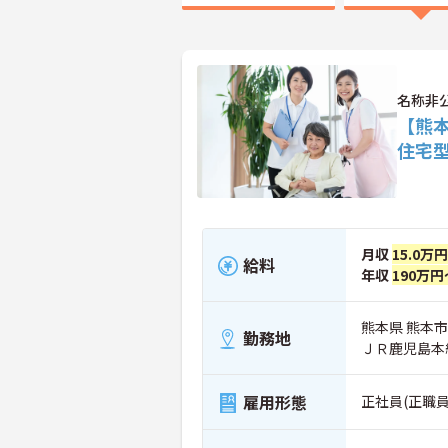
名称非
【熊
住宅
月収
15.0万
給料
年収
190万円
熊本県 熊本
勤務地
ＪＲ鹿児島本
雇用形態
正社員(正職員