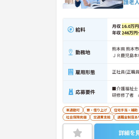
護老
月収
16.0万
給料
年収
246万円
熊本県 熊本市
勤務地
ＪＲ鹿児島本
雇用形態
正社員(正職員
■介護福祉士
応募要件
研修修了者 
車通勤可
寮・借り上げ
住宅手当・補助
社会保険完備
交通費支給
退職金制度あ
詳細を