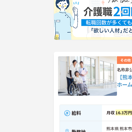
その他
名称非
【熊
ホー
給料
月収
16.3万
熊本県 熊本
勤務地