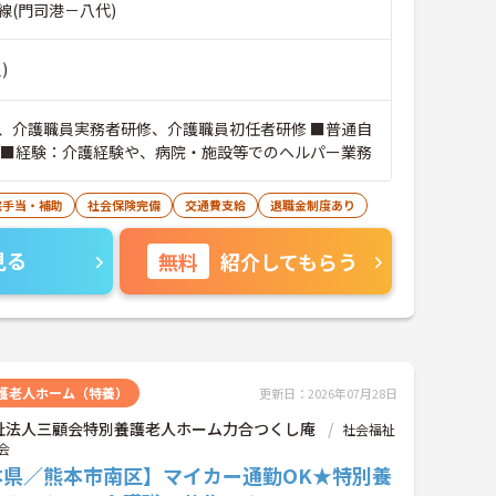
線(門司港－八代)
)
、介護職員実務者研修、介護職員初任者研修 ■普通自
 ■経験：介護経験や、病院・施設等でのヘルパー業務
宅手当・補助
社会保険完備
交通費支給
退職金制度あり
見る
無料
紹介してもらう
護老人ホーム（特養）
更新日：2026年07月28日
祉法人三顧会特別養護老人ホーム力合つくし庵
社会福祉
会
本県／熊本市南区】マイカー通勤OK★特別養