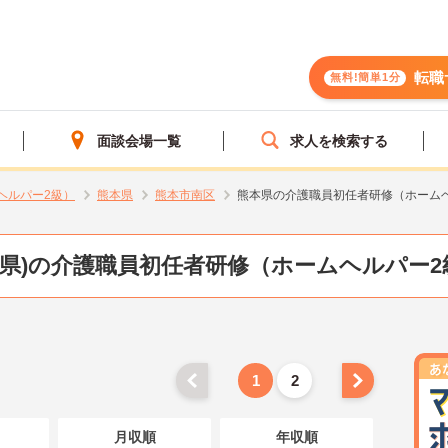
転職
無料!簡単1分
面談会場一覧
求人を検索する
ヘルパー2級）
熊本県
熊本市南区
熊本県の介護職員初任者研修（ホーム
本県)の介護職員初任者研修（ホームヘルパー2
1
2
月収順
年収順