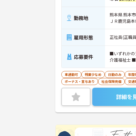
熊本県 熊本市
勤務地
ＪＲ鹿児島本
雇用形態
正社員(正職員
■いずれかの
応募要件
介護福祉士 
車通勤可
残業少なめ
日勤のみ
年間
ボーナス・賞与あり
社会保険完備
交通
詳細を