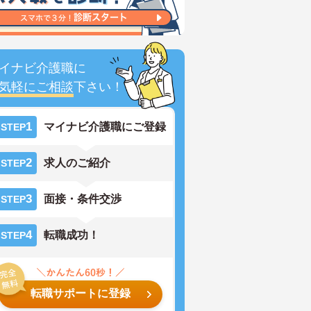
イナビ介護職に
気軽にご相談
下さい！
1
マイナビ介護職にご登録
STEP
2
求人のご紹介
STEP
3
面接・条件交渉
STEP
4
転職成功！
STEP
転職サポートに登録