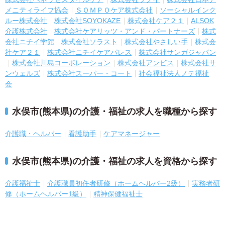
メニティライフ協会
ＳＯＭＰＯケア株式会社
ソーシャルインク
ルー株式会社
株式会社SOYOKAZE
株式会社ケア２１
ALSOK
介護株式会社
株式会社ケアリッツ・アンド・パートナーズ
株式
会社ニチイ学館
株式会社ソラスト
株式会社やさしい手
株式会
社ケア２１
株式会社ニチイケアパレス
株式会社サンガジャパン
株式会社川島コーポレーション
株式会社アンビス
株式会社サ
ンウェルズ
株式会社スーパー・コート
社会福祉法人ノテ福祉
会
水俣市(熊本県)の介護・福祉の求人を職種から探す
介護職・ヘルパー
看護助手
ケアマネージャー
水俣市(熊本県)の介護・福祉の求人を資格から探す
介護福祉士
介護職員初任者研修（ホームヘルパー2級）
実務者研
修（ホームヘルパー1級）
精神保健福祉士