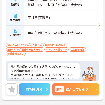
勤務地
肥薩おれんじ鉄道「水俣駅」徒歩5分
正社員(正職員)
雇用形態
■初任者研修以上の資格をお持ちの方
応募要件
駅から徒歩10分以内
日勤のみ
年間休日110日以上
産休･育休･介護休暇取得実績あり
ボーナス・賞与あり
社会保険完備
退職金制度あり
熊本県水俣市に位置する通所リハビリテーションに
て介護職の募集です！
ご興味ある方には、面接対策ポイントなど、さらに
詳細をお話しいたしますのでお気軽にご相談くださ
い！
詳細を見る
無料
紹介してもらう