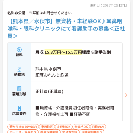
更新日：2025年02月27日
名称非公開 ※詳細はお問合せください
【熊本県／水俣市】無資格・未経験OK♪耳鼻咽
喉科・眼科クリニックにて看護助手の募集＜正社
員＞
月収
15.3万円～15.5万円
程度※諸手当別
給料
熊本県 水俣市
勤務地
肥薩おれんじ鉄道
正社員(正職員)
雇用形態
■無資格・介護職員初任者研修・実務者研
応募要件
修・介護福祉士可 ■経験不問
駅から徒歩10分以内
車通勤可
未経験OK
無資格OK
日勤のみ
ボーナス・賞与あり
社会保険完備
交通費支給
退職金制度あり