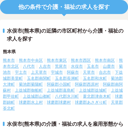
他の条件で介護・福祉の求人を探す
水俣市(熊本県)の近隣の市区町村から介護・福祉の
求人を探す
熊本県
熊本市
熊本市中央区
熊本市東区
熊本市西区
熊本市南区
熊
本市北区
八代市
人吉市
荒尾市
水俣市
玉名市
山鹿市
菊
池市
宇土市
上天草市
宇城市
阿蘇市
天草市
合志市
下益
城郡美里町
玉名郡南関町
玉名郡長洲町
玉名郡和水町
菊池郡
大津町
菊池郡菊陽町
阿蘇郡小国町
阿蘇郡西原村
阿蘇郡南阿
蘇村
上益城郡御船町
上益城郡嘉島町
上益城郡益城町
上益城
郡甲佐町
上益城郡山都町
八代郡氷川町
葦北郡津奈木町
球磨
郡錦町
球磨郡水上村
球磨郡球磨村
球磨郡あさぎり町
天草郡
苓北町
水俣市(熊本県)の介護・福祉の求人を雇用形態から