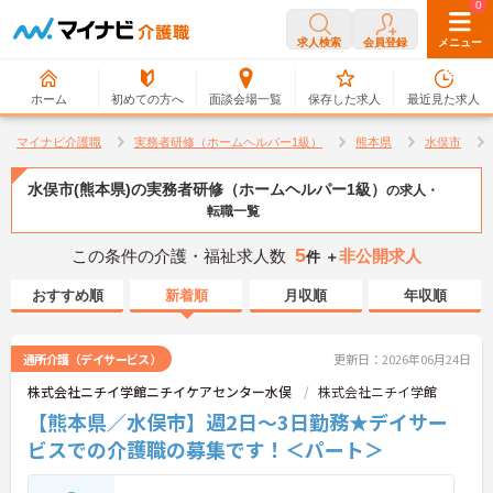
0
0
求人検索
会員登録
メニュー
ホーム
初めての方へ
面談会場一覧
保存した求人
最近見た求人
マイナビ介護職
実務者研修（ホームヘルパー1級）
熊本県
水俣市
水俣市(熊本県)の実務者研修（ホームヘルパー1級）
の求人・
転職一覧
5
この条件の介護・福祉求人数
非公開求人
件 ＋
おすすめ順
新着順
月収順
年収順
通所介護（デイサービス）
更新日：2026年06月24日
株式会社ニチイ学館ニチイケアセンター水俣
株式会社ニチイ学館
【熊本県／水俣市】週2日～3日勤務★デイサー
ビスでの介護職の募集です！＜パート＞