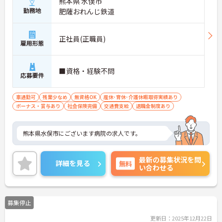
熊本県 水俣市
勤務地
肥薩おれんじ鉄道
正社員(正職員)
雇用形態
■資格・経験不問
応募要件
車通勤可
残業少なめ
無資格OK
産休･育休･介護休暇取得実績あり
ボーナス・賞与あり
社会保険完備
交通費支給
退職金制度あり
熊本県水俣市にございます病院の求人です。
最新の募集状況を問
詳細を見る
無料
い合わせる
募集停止
更新日：2025年12月22日