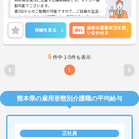
勤可能でございます。
週3日からのご勤務が可能ですので、ご自身の生活
スタイルに合わせて無理のない範囲で働いていただ
けます。
最新の募集状況を問
ご興味のある方には、面接対策ポイントなど、さら
詳細を見る
無料
い合わせる
に詳細をお話しいたしますのでお気軽にご相談くだ
さい！
5
件中 1-5件を表示
1
熊本県の雇用形態別介護職の平均給与
正社員