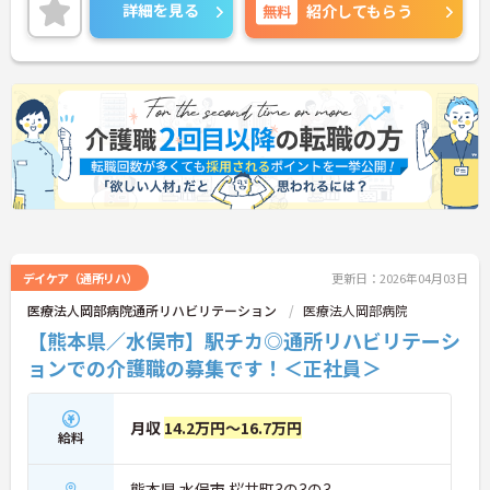
詳細をお話しいたしますのでお気軽にご相談くださ
詳細を見る
無料
紹介してもらう
い。
デイケア（通所リハ）
更新日：2026年04月03日
医療法人岡部病院通所リハビリテーション
医療法人岡部病院
【熊本県／水俣市】駅チカ◎通所リハビリテーシ
ョンでの介護職の募集です！＜正社員＞
月収
14.2万円～16.7万円
給料
熊本県 水俣市 桜井町3の3の3