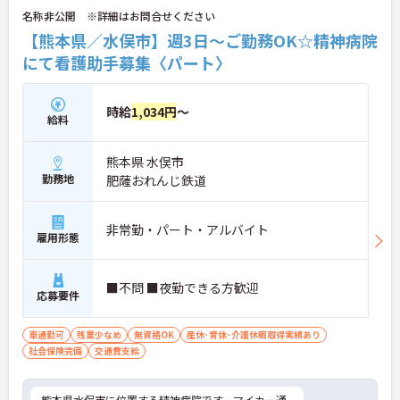
名称非公開 ※詳細はお問合せください
【熊本県／水俣市】週3日～ご勤務OK☆精神病院
にて看護助手募集〈パート〉
時給
1,034円
～
給料
熊本県 水俣市
勤務地
肥薩おれんじ鉄道
非常勤・パート・アルバイト
雇用形態
■不問 ■夜勤できる方歓迎
応募要件
車通勤可
残業少なめ
無資格OK
産休･育休･介護休暇取得実績あり
社会保険完備
交通費支給
熊本県水俣市に位置する精神病院です。マイカー通