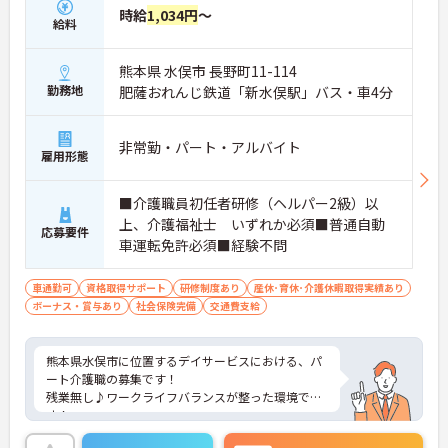
時給
1,034円
～
給料
熊本県 水俣市 長野町11-114
勤務地
肥薩おれんじ鉄道「新水俣駅」バス・車4分
非常勤・パート・アルバイト
雇用形態
■介護職員初任者研修（ヘルパー2級）以
上、介護福祉士 いずれか必須■普通自動
応募要件
車運転免許必須■経験不問
車通勤可
資格取得サポート
研修制度あり
産休･育休･介護休暇取得実績あり
ボーナス・賞与あり
社会保険完備
交通費支給
熊本県水俣市に位置するデイサービスにおける、パ
ート介護職の募集です！
残業無し♪ワークライフバランスが整った環境で
す！
ご興味ある方には、面接対策ポイントなど、さらに