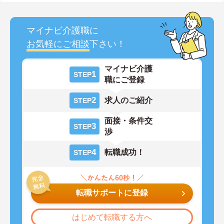
マイナビ介護職に
お気軽にご相談
下さい！
マイナビ介護
1
STEP
職にご登録
2
求人のご紹介
STEP
面接・条件交
3
STEP
渉
4
転職成功！
STEP
転職サポートに登録
はじめて転職する方へ