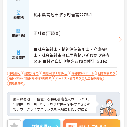
熊本県 菊池市 泗水町吉富2276-1
勤務地
正社員(正職員)
雇用形態
■社会福祉士・精神保健福祉士・介護福祉
士・社会福祉主事任用資格いずれかの資格
応募要件
必須 ■普通自動車免許あれば尚可（AT限定
可） ■介護に関する経験、知識、技術あれ
ば尚可 ■簡単なエクセル、ワード（入力の
車通勤可
残業少なめ
年間休日110日以上
資格取得サポート
研修制度あり
産休･育休･介護休暇取得実績あり
み）
ボーナス・賞与あり
社会保険完備
交通費支給
熊本県菊池市に位置する特別養護老人ホームです。
年間休日が110日としっかりお休みを取得できるの
で、ワークライフバランスを大切にしたい方におす
すめです。
昇給や賞与制度があり頑張りが評価されてしっかり
と職員に還元されます。
詳細を見る
無料
紹介してもらう