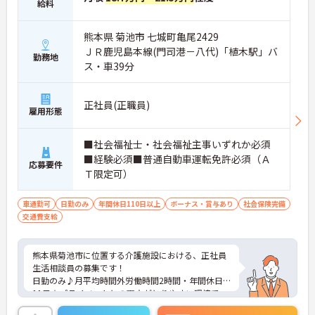
給料
熊本県 菊池市 七城町亀尾2429
ＪＲ鹿児島本線(門司港－八代)「植木駅」バ
勤務地
ス・車39分
正社員(正職員)
雇用形態
■社会福祉士・社会福祉主事いずれか必須
■経験必須■普通自動車運転免許必須（Ａ
応募要件
Ｔ限定可）
車通勤可
日勤のみ
年間休日110日以上
ボーナス・賞与あり
社会保険完備
交通費支給
熊本県菊池市に位置する介護施設における、正社員
生活相談員の募集です！
日勤のみ♪月平均時間外労働時間2時間・年間休日1
11日☆プライベートとの両立がとりやすい環境で
す！