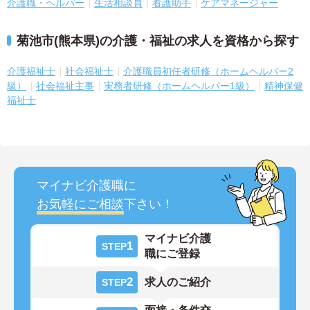
介護職・ヘルパー
生活相談員
看護助手
ケアマネージャー
菊池市(熊本県)の介護・福祉の求人を資格から探す
介護福祉士
社会福祉士
介護職員初任者研修（ホームヘルパー2
級）
社会福祉主事
実務者研修（ホームヘルパー1級）
精神保健
福祉士
マイナビ介護職に
お気軽にご相談
下さい！
マイナビ介護
1
STEP
職にご登録
2
求人のご紹介
STEP