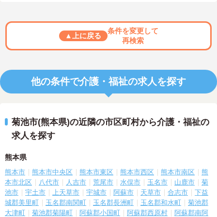
条件を変更して
▲上に戻る
再検索
他の条件で介護・福祉の求人を探す
菊池市(熊本県)の近隣の市区町村から介護・福祉の
求人を探す
熊本県
熊本市
熊本市中央区
熊本市東区
熊本市西区
熊本市南区
熊
本市北区
八代市
人吉市
荒尾市
水俣市
玉名市
山鹿市
菊
池市
宇土市
上天草市
宇城市
阿蘇市
天草市
合志市
下益
城郡美里町
玉名郡南関町
玉名郡長洲町
玉名郡和水町
菊池郡
大津町
菊池郡菊陽町
阿蘇郡小国町
阿蘇郡西原村
阿蘇郡南阿