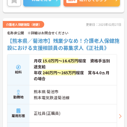
ご興味のある方には、面接対策ポイントなど、さら
に詳細をお話しいたしますのでお気軽にご相談くだ
さい！
介護老人保健施設（老健）
更新日：2025年02月27日
名称非公開 ※詳細はお問合せください
【熊本県／菊池市】残業少なめ！介護老人保健施
設における支援相談員の募集求人《正社員》
月収
15.0万円～16.6万円
程度 資格手当別
途支給
給料
年収
240万円～265万円
程度 賞与4.0ヵ月
の場合
熊本県 菊池市
勤務地
熊本電気鉄道菊池線
正社員(正職員)
雇用形態