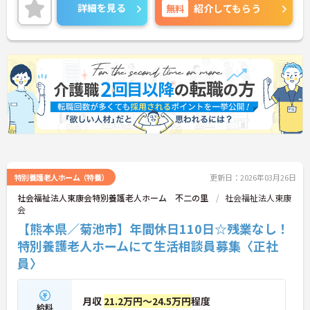
ご興味ある方には、面接対策ポイントなど、さらに
詳細を見る
無料
紹介してもらう
詳細をお話しいたしますのでお気軽にご相談くださ
い。
特別養護老人ホーム（特養）
更新日：2026年03月26日
社会福祉法人東康会特別養護老人ホーム 不二の里
社会福祉法人東康
会
【熊本県／菊池市】年間休日110日☆残業なし！
特別養護老人ホームにて生活相談員募集〈正社
員〉
月収
21.2万円～24.5万円
程度
給料