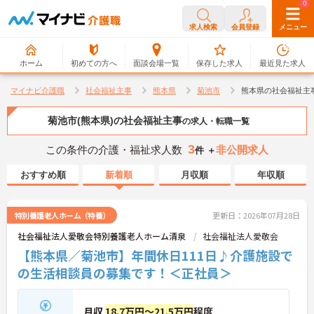
0
0
求人検索
会員登録
メニュー
ホーム
初めての方へ
面談会場一覧
保存した求人
最近見た求人
マイナビ介護職
社会福祉主事
熊本県
菊池市
熊本県の社会福祉主
菊池市(熊本県)の社会福祉主事
の求人・転職一覧
3
この条件の介護・福祉求人数
非公開求人
件 ＋
おすすめ順
新着順
月収順
年収順
特別養護老人ホーム（特養）
更新日：2026年07月28日
社会福祉法人愛敬会特別養護老人ホーム清泉
社会福祉法人愛敬会
【熊本県／菊池市】年間休日111日♪介護施設で
の生活相談員の募集です！＜正社員＞
月収
18.7万円～21.5万円
程度