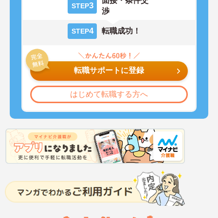
面接・条件交
3
STEP
渉
4
転職成功！
STEP
転職サポートに登録
はじめて転職する方へ