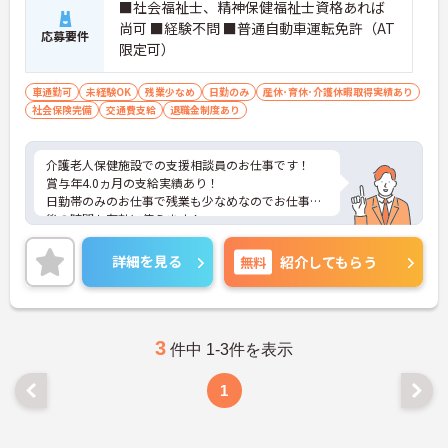
■社会福祉士、精神保健福祉士資格あれば
尚可 ■経験不問 ■普通自動車運転免許（AT
応募要件
限定可）
車通勤可
未経験OK
残業少なめ
日勤のみ
産休･育休･介護休暇取得実績あり
社会保険完備
交通費支給
退職金制度あり
介護老人保健施設での支援相談員のお仕事です！
賞与年4.0ヵ月の支給実績あり！
日勤帯のみのお仕事で残業も少なめなのでお仕事の
後の時間も有効に使えます！
ご興味ある方には、面接のポイントなど、さらに詳
細をお話致しますのでお気軽にご相談ください。
詳細を見る
無料
紹介してもらう
3
件中 1-3件を表示
1