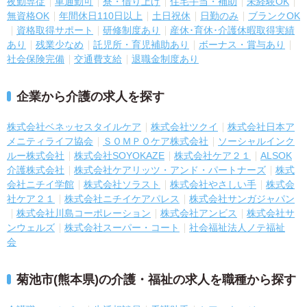
夜勤専従
車通勤可
寮・借り上げ
住宅手当・補助
未経験OK
無資格OK
年間休日110日以上
土日祝休
日勤のみ
ブランクOK
資格取得サポート
研修制度あり
産休･育休･介護休暇取得実績
あり
残業少なめ
託児所・育児補助あり
ボーナス・賞与あり
社会保険完備
交通費支給
退職金制度あり
企業から介護の求人を探す
株式会社ベネッセスタイルケア
株式会社ツクイ
株式会社日本ア
メニティライフ協会
ＳＯＭＰＯケア株式会社
ソーシャルインク
ルー株式会社
株式会社SOYOKAZE
株式会社ケア２１
ALSOK
介護株式会社
株式会社ケアリッツ・アンド・パートナーズ
株式
会社ニチイ学館
株式会社ソラスト
株式会社やさしい手
株式会
社ケア２１
株式会社ニチイケアパレス
株式会社サンガジャパン
株式会社川島コーポレーション
株式会社アンビス
株式会社サ
ンウェルズ
株式会社スーパー・コート
社会福祉法人ノテ福祉
会
菊池市(熊本県)の介護・福祉の求人を職種から探す