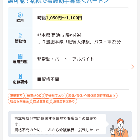
談可能！病院で看護助手募集＜パート＞
時給
1,050円～1,100円
給料
熊本県 菊池市 隈府494
勤務地
ＪＲ豊肥本線「肥後大津駅」バス・車23分
非常勤・パート・アルバイト
雇用形態
■資格不問
応募要件
車通勤可
無資格OK
研修制度あり
産休･育休･介護休暇取得実績あり
社会保険完備
交通費支給
退職金制度あり
熊本県菊池市に位置する病院で看護助手の募集で
す！
資格不問のため、これから介護業界に挑戦したい方
にピッタリな職場です！