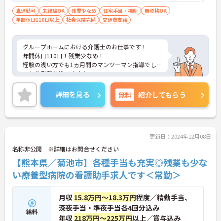
車通勤可
未経験OK
残業少なめ
住宅手当・補助
無資格OK
年間休日110日以上
社会保険完備
交通費支給
グループホームにおける介護士のお仕事です！
年間休日110日！残業少なめ！
経験の浅い方でも1ヵ月間のマンツーマン指導でし
っかり業務を学べます！
ご興味ある方には、面接のポイントなど、さらに詳
細をお話致しますのでお気軽にご相談ください。
詳細を見る
無料
紹介してもらう
更新日：2024年12月08日
名称非公開 ※詳細はお問合せください
【熊本県／菊池市】各種手当も充実◎残業も少な
い療養型病院の看護助手求人です＜常勤＞
月収
15.8万円～18.3万円
程度／精勤手当、
深夜手当・準夜手当各4回分込み
給料
年収
218万円～225万円
以上／賞与込み