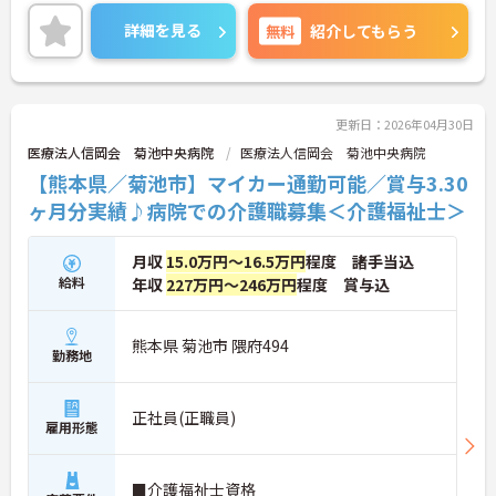
また、シフトの相談が可能で、残業もないため、家
庭やプライベートとの両立がしやすいです◎
詳細を見る
無料
紹介してもらう
ご興味ある方は面接ポイントをお伝えしますので、
お気軽にご連絡ください。
更新日：2026年04月30日
医療法人信岡会 菊池中央病院
医療法人信岡会 菊池中央病院
【熊本県／菊池市】マイカー通勤可能／賞与3.30
ヶ月分実績♪病院での介護職募集＜介護福祉士＞
月収
15.0万円～16.5万円
程度 諸手当込
給料
年収
227万円～246万円
程度 賞与込
熊本県 菊池市 隈府494
勤務地
正社員(正職員)
雇用形態
■介護福祉士資格