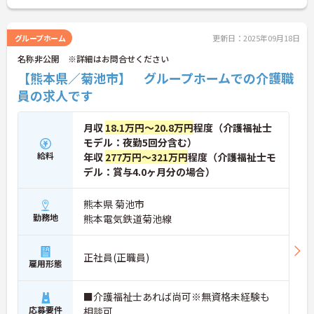
グループホーム
更新日：2025年09月18日
名称非公開 ※詳細はお問合せください
【熊本県／菊池市】 グループホームでの介護職
員の求人です
月収
18.1万円～20.8万円
程度（介護福祉士
モデル：夜勤5回分含む）
給料
年収
277万円～321万円
程度（介護福祉士モ
デル：賞与4.0ヶ月分の場合）
熊本県 菊池市
勤務地
熊本電気鉄道菊池線
正社員(正職員)
雇用形態
■介護福祉士あれば尚可※無資格未経験も
応募要件
相談可