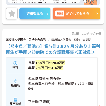
など、さらに詳細をご案内しますのでお気軽にご相
談ください！
詳細を見る
無料
紹介してもらう
更新日：2026年04月30日
医療法人信岡会 菊池中央病院
医療法人信岡会 菊池中央病院
【熊本県／菊池市】賞与計3.80ヶ月分あり♪福利
厚生が手厚い◎病院での介護職募集＜正社員＞
月収
16.5万円～20.0万円
給料
年収
260万円～316万円
熊本県 菊池市 隈府494
熊本市電水前寺線「熊本駅前駅」バス・車8
勤務地
0分
正社員(正職員)
雇用形態