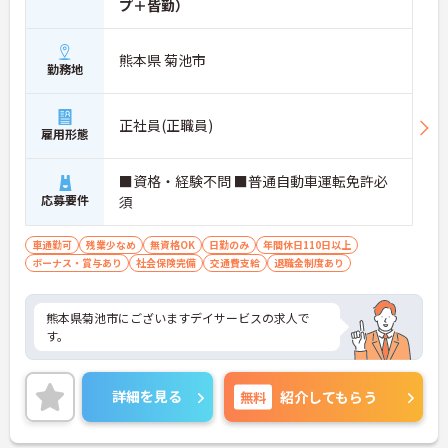
プ＋皆勤）
熊本県 菊池市
勤務地
正社員(正職員)
雇用形態
■資格・経験不問 ■普通自動車運転免許必
応募要件
須
車通勤可
残業少なめ
無資格OK
日勤のみ
年間休日110日以上
ボーナス・賞与あり
社会保険完備
交通費支給
退職金制度あり
熊本県菊池市にございますデイサービスの求人で
す。
詳細を見る
無料
紹介してもらう