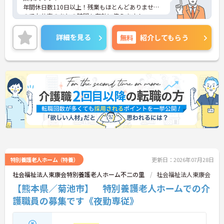
年間休日数110日以上！残業もほとんどありません
のでお仕事のあとの時間も有効に使えます！
ご興味ある方には、面接のポイントなど、さらに詳
細をお話致しますのでお気軽にご相談ください。
詳細を見る
無料
紹介してもらう
特別養護老人ホーム（特養）
更新日：2026年07月28日
社会福祉法人東康会特別養護老人ホーム不二の里
社会福祉法人東康会
【熊本県／菊池市】 特別養護老人ホームでの介
護職員の募集です《夜勤専従》