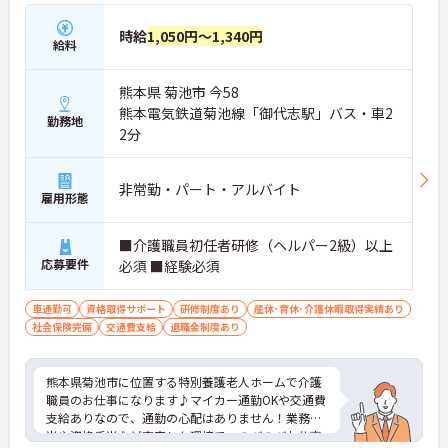
時給
1,050円～1,340円
給料
熊本県 菊池市 今58
熊本電気鉄道菊池線「御代志駅」バス・車2
勤務地
2分
非常勤・パート・アルバイト
雇用形態
■介護職員初任者研修（ヘルパー2級）以上
応募要件
必須 ■経験必須
車通勤可
資格取得サポート
研修制度あり
産休･育休･介護休暇取得実績あり
社会保険完備
交通費支給
退職金制度あり
熊本県菊池市に位置する特別養護老人ホームで介護
職員のお仕事になります♪マイカー通勤OKや交通費
支給ありなので、通勤の心配はありません！業務手
当や資格手当など充実した環境で、のびのびお仕事