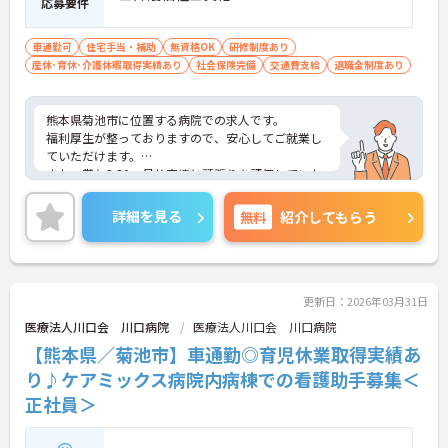
応募要件
車通勤可
住宅手当・補助
無資格OK
研修制度あり
産休･育休･介護休暇取得実績あり
社会保険完備
交通費支給
退職金制度あり
熊本県菊池市に位置する病院での求人です。
福利厚生が整っておりますので、安心してご就業し
ていただけます。
また、賞与3.30ヶ月分実績と頑張りを評価していた
だけます！
ご興味のある方は、お気軽にお問い合わせくださ
詳細を見る
無料
紹介してもらう
い。
更新日：2026年03月31日
医療法人川口会 川口病院
医療法人川口会 川口病院
【熊本県／菊池市】車通勤◎育児休業取得実績あ
り♪ケアミックス病院内病棟での看護助手募集＜
正社員＞