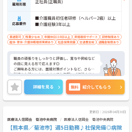
正社員(正職員)
雇用形態
■介護職員初任者研修（ヘルパー2級）以上
応募要件
■介護経験3年以上
車通勤可
残業少なめ
年間休日110日以上
資格取得サポート
研修制度あり
産休･育休･介護休暇取得実績あり
社会保険完備
交通費支給
退職金制度あり
職員の頑張りをしっかりと評価し、賞与や昇給など
の目に見える形で応えます◎
ご興味ある方には、面接対策ポイントなど、さらに
詳細をお話しいたしますのでお気軽にご相談くださ
い！
詳細を見る
無料
紹介してもらう
更新日：2026年04月30日
医療法人信岡会 菊池中央病院
医療法人信岡会 菊池中央病院
【熊本県／菊池市】週5日勤務♪社保完備◎病院