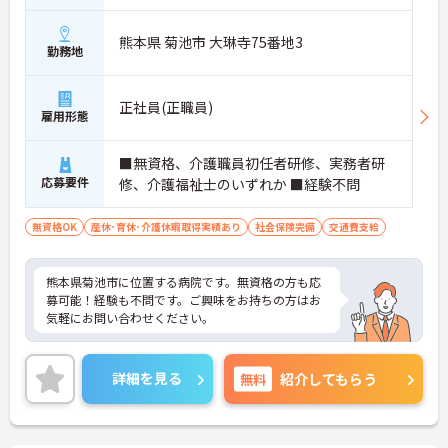
熊本県 菊池市 大琳寺75番地3
勤務地
正社員(正職員)
雇用形態
■無資格、介護職員初任者研修、実務者研
応募要件
修、介護福祉士のいずれか ■経験不問
無資格OK
産休･育休･介護休暇取得実績あり
社会保険完備
交通費支給
熊本県菊池市に位置する病院です。無資格の方も応
募可能！経験も不問です。ご興味をお持ちの方はお
気軽にお問い合わせください。
詳細を見る
無料
紹介してもらう