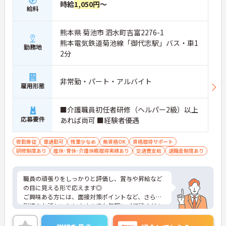
時給
1,050円
～
給料
熊本県 菊池市 泗水町吉富2276-1
熊本電気鉄道菊池線「御代志駅」バス・車1
勤務地
2分
非常勤・パート・アルバイト
雇用形態
■介護職員初任者研修（ヘルパー2級）以上
応募要件
あれば尚可 ■経験者優遇
夜勤専従
車通勤可
残業少なめ
無資格OK
資格取得サポート
研修制度あり
産休･育休･介護休暇取得実績あり
交通費支給
退職金制度あり
職員の頑張りをしっかりと評価し、賞与や昇給など
の目に見える形で応えます◎
ご興味ある方には、面接対策ポイントなど、さらに
詳細をお話しいたしますのでお気軽にご相談くださ
い！