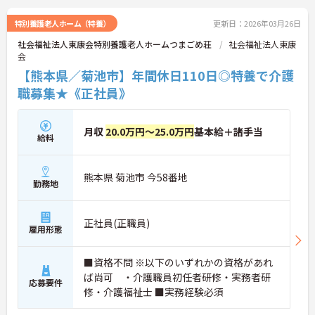
特別養護老人ホーム（特養）
更新日：2026年03月26日
社会福祉法人東康会特別養護老人ホームつまごめ荘
社会福祉法人東康
会
【熊本県／菊池市】年間休日110日◎特養で介護
職募集★《正社員》
月収
20.0万円～25.0万円
基本給＋諸手当
給料
熊本県 菊池市 今58番地
勤務地
正社員(正職員)
雇用形態
■資格不問 ※以下のいずれかの資格があれ
ば尚可 ・介護職員初任者研修・実務者研
応募要件
修・介護福祉士 ■実務経験必須