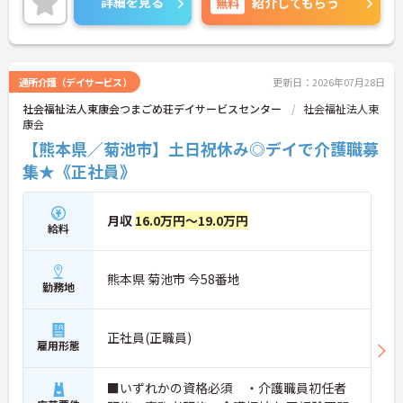
詳細を見る
無料
紹介してもらう
通所介護（デイサービス）
更新日：2026年07月28日
社会福祉法人東康会つまごめ荘デイサービスセンター
社会福祉法人東
康会
【熊本県／菊池市】土日祝休み◎デイで介護職募
集★《正社員》
月収
16.0万円～19.0万円
給料
熊本県 菊池市 今58番地
勤務地
正社員(正職員)
雇用形態
■いずれかの資格必須 ・介護職員初任者