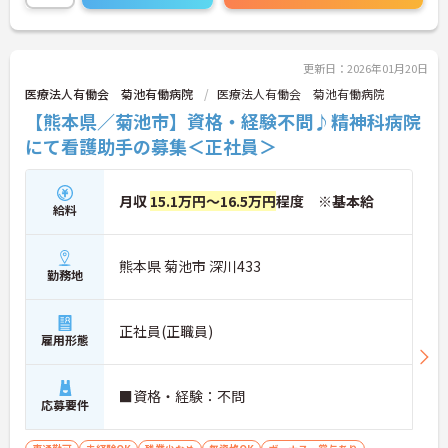
更新日：2026年01月20日
医療法人有働会 菊池有働病院
医療法人有働会 菊池有働病院
【熊本県／菊池市】資格・経験不問♪精神科病院
にて看護助手の募集＜正社員＞
月収
15.1万円～16.5万円
程度 ※基本給
給料
熊本県 菊池市 深川433
勤務地
正社員(正職員)
雇用形態
■資格・経験：不問
応募要件