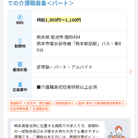
での介護職募集＜パート＞
時給
1,050円～1,100円
給料
熊本県 菊池市 隈府494
熊本市電水前寺線「熊本駅前駅」バス・車8
勤務地
0分
非常勤・パート・アルバイト
雇用形態
■介護職員初任者研修以上必須
応募要件
車通勤可
託児所・育児補助
研修制度あり
産休･育休･介護休暇取得実績あり
社会保険完備
交通費支給
熊本県菊池市に位置する病院での求人です。保育料
の一部負担有◎お子様をお持ちの方でも働きやすい
環境です。ご興味のある方には、面接対策ポイント