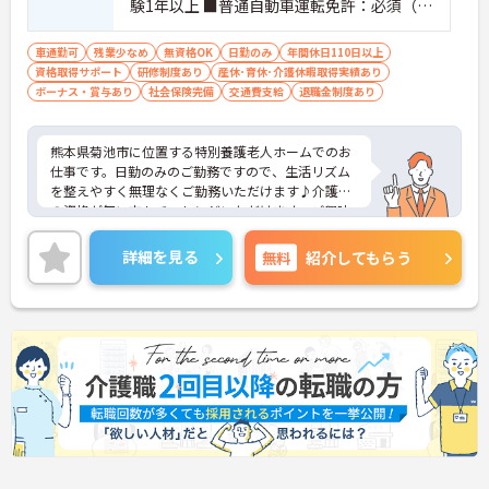
験1年以上 ■普通自動車運転免許：必須（Ａ
Ｔ限定可）
車通勤可
残業少なめ
無資格OK
日勤のみ
年間休日110日以上
資格取得サポート
研修制度あり
産休･育休･介護休暇取得実績あり
ボーナス・賞与あり
社会保険完備
交通費支給
退職金制度あり
熊本県菊池市に位置する特別養護老人ホームでのお
仕事です。日勤のみのご勤務ですので、生活リズム
を整えやすく無理なくご勤務いただけます♪介護系
の資格が無い方もチャレンジいただけます。ご興味
のある方には、面接対策ポイントなど、さらに詳細
をお話しいたしますのでお気軽にご相談ください！
詳細を見る
無料
紹介してもらう