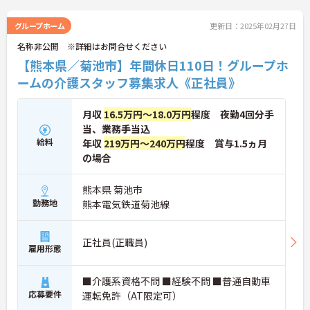
グループホーム
更新日：2025年02月27日
名称非公開 ※詳細はお問合せください
【熊本県／菊池市】年間休日110日！グループホ
ームの介護スタッフ募集求人《正社員》
月収
16.5万円～18.0万円
程度 夜勤4回分手
当、業務手当込
給料
年収
219万円～240万円
程度 賞与1.5ヵ月
の場合
熊本県 菊池市
勤務地
熊本電気鉄道菊池線
正社員(正職員)
雇用形態
■介護系資格不問 ■経験不問 ■普通自動車
応募要件
運転免許（AT限定可）