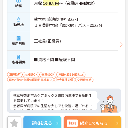
月収
16.9万円
～（夜勤月4回想定）
給料
熊本県 菊池市 隈府823-1
勤務地
ＪＲ豊肥本線「原水駅」バス・車23分
正社員(正職員)
雇用形態
■資格不問 ■経験不問
応募要件
車通勤可
未経験OK
無資格OK
年間休日110日以上
産休･育休･介護休暇取得実績あり
社会保険完備
交通費支給
熊本県菊池市のケアミックス病院内病棟で看護助手
を募集しています！
患者様が病院での生活を少しでも快適に過ごせるよ
う日常の援助を行うお仕事で、資格や経験を問わず
働けてやりがいを感じられます！マイカー通勤可能
となっており、通勤の心配もいりません◎完全週休
詳細を見る
無料
紹介してもらう
2日制となっており、プライベートの時間も大切に