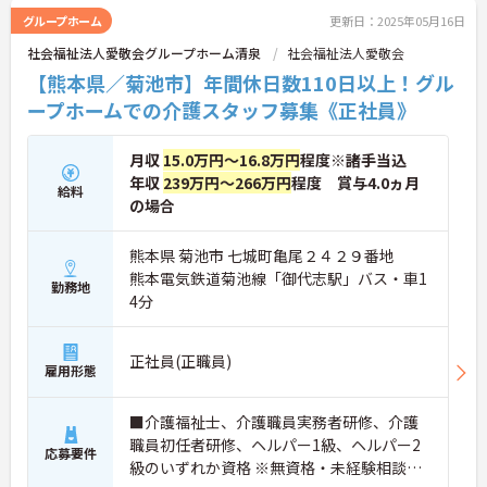
グループホーム
更新日：2025年05月16日
社会福祉法人愛敬会グループホーム清泉
社会福祉法人愛敬会
【熊本県／菊池市】年間休日数110日以上！グル
ープホームでの介護スタッフ募集《正社員》
月収
15.0万円～16.8万円
程度※諸手当込
年収
239万円～266万円
程度 賞与4.0ヵ月
給料
の場合
熊本県 菊池市 七城町亀尾２４２９番地
熊本電気鉄道菊池線「御代志駅」バス・車1
勤務地
4分
正社員(正職員)
雇用形態
■介護福祉士、介護職員実務者研修、介護
職員初任者研修、ヘルパー1級、ヘルパー2
応募要件
級のいずれか資格 ※無資格・未経験相談可