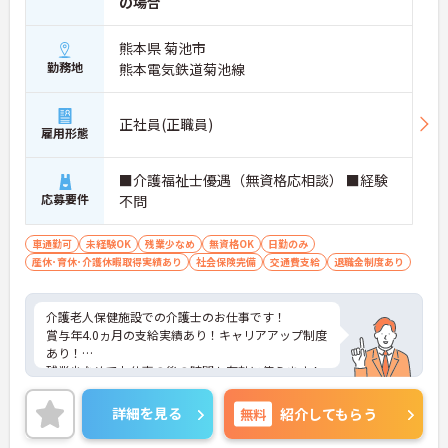
の場合
熊本県 菊池市
勤務地
熊本電気鉄道菊池線
正社員(正職員)
雇用形態
■介護福祉士優遇（無資格応相談） ■経験
応募要件
不問
車通勤可
未経験OK
残業少なめ
無資格OK
日勤のみ
産休･育休･介護休暇取得実績あり
社会保険完備
交通費支給
退職金制度あり
介護老人保健施設での介護士のお仕事です！
賞与年4.0ヵ月の支給実績あり！キャリアアップ制度
あり！
残業少なめでお仕事の後の時間も有効に使えます！
ご興味ある方には、面接のポイントなど、さらに詳
細をお話致しますのでお気軽にご相談ください。
詳細を見る
無料
紹介してもらう