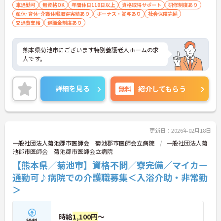
車通勤可
無資格OK
年間休日110日以上
資格取得サポート
研修制度あり
産休･育休･介護休暇取得実績あり
ボーナス・賞与あり
社会保険完備
交通費支給
退職金制度あり
熊本県菊池市にございます特別養護老人ホームの求
人です。
詳細を見る
無料
紹介してもらう
更新日：2026年02月18日
一般社団法人菊池郡市医師会 菊池郡市医師会立病院
一般社団法人菊
池郡市医師会 菊池郡市医師会立病院
【熊本県／菊池市】資格不問／寮完備／マイカー
通勤可♪病院での介護職募集＜入浴介助・非常勤
＞
時給
1,100円
～
給料