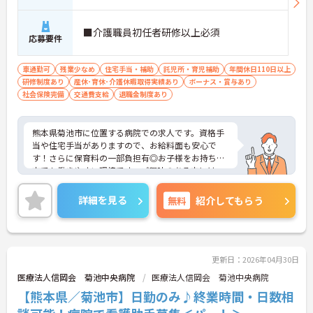
■介護職員初任者研修以上必須
応募要件
車通勤可
残業少なめ
住宅手当・補助
託児所・育児補助
年間休日110日以上
研修制度あり
産休･育休･介護休暇取得実績あり
ボーナス・賞与あり
社会保険完備
交通費支給
退職金制度あり
熊本県菊池市に位置する病院での求人です。資格手
当や住宅手当がありますので、お給料面も安心で
す！さらに保育料の一部負担有◎お子様をお持ちの
方でも働きやすい環境です。ご興味のある方には、
面接対策ポイントなど、さらに詳細をご案内します
のでお気軽にご相談ください！
詳細を見る
無料
紹介してもらう
更新日：2026年04月30日
医療法人信岡会 菊池中央病院
医療法人信岡会 菊池中央病院
【熊本県／菊池市】日勤のみ♪終業時間・日数相