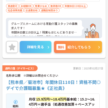
能 ■普通自動車運転免許（AT限定可）
車通勤可
未経験OK
残業少なめ
無資格OK
年間休日110日以上
社会保険完備
交通費支給
退職金制度あり
グループ人ホームにおける常勤介護スタッフの募集
求人です！
年間休日数110日以上！残業もほとんどありません
のでお仕事のあとの時間も有効に使えます！
ご興味ある方には、面接のポイントなど、さらに詳
細をお話致しますのでお気軽にご相談ください。
詳細を見る
無料
紹介してもらう
通所介護（デイサービス）
更新日：2025年02月27日
名称非公開 ※詳細はお問合せください
【熊本県／菊池市】年間休日110日！資格不問◎
デイで介護職募集★《正社員》
月収
15.9万円～18.4万円
基本給：15.2～16.
4万円＋諸手当（処遇改善加算＋ベースアッ
給料