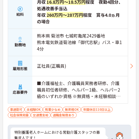
月収
16.8万円～18.5万円
程度 夜勤4回分、
処遇改善手当込
給料
年収
260万円～287万円
程度 賞与4.0ヵ月
の場合
熊本県 菊池市 七城町亀尾2429番地
熊本電気鉄道菊池線「御代志駅」バス・車1
勤務地
4分
正社員(正職員)
雇用形態
■介護福祉士、介護職員実務者研修、介護
職員初任者研修、ヘルパー1級、ヘルパー2
応募要件
級のいずれか資格 ※無資格・未経験相談可
能 ■普通自動車運転免許（AT限定可）
車通勤可
未経験OK
残業少なめ
無資格OK
年間休日110日以上
社会保険完備
交通費支給
退職金制度あり
特別養護老人ホームにおける常勤介護スタッフの募
集求人です！