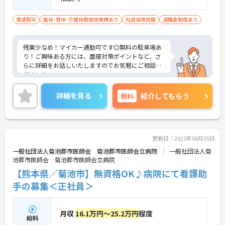
車通勤可
産休･育休･介護休暇取得実績あり
社会保険完備
退職金制度あり
残業少なめ！マイカー通勤可です◎無料の駐車場あ
り！ご興味ある方には、面接対策ポイントなど、さ
らに詳細をお話しいたしますのでお気軽にご相談く
ださい！
詳細を見る
無料
紹介してもらう
更新日：2025年06月05日
一般社団法人菊池郡市医師会 菊池郡市医師会立病院
一般社団法人菊
池郡市医師会 菊池郡市医師会立病院
【熊本県／菊池市】無資格OK♪病院にて看護助
手の募集＜正社員＞
月収
16.1万円～25.2万円
程度
給料