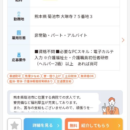
熊本県 菊池市 大琳寺７５番地３
勤務地
非常勤・パート・アルバイト
雇用形態
■資格不問 ■必要なPCスキル：電子カルテ
入力 ※介護福祉士・介護職員初任者研修
応募要件
（ヘルパー2級）以上 あれば尚可
車通勤可
残業少なめ
寮・借り上げ
土日祝休
無資格OK
産休･育休･介護休暇取得実績あり
交通費支給
熊本県菊池市に位置する病院での求人です。
寮完備など福利厚生が充実しております。
また、賞与の支給もございませんので、頑張りを評
価していただけます！
ご興味のある方は、お気軽にお問い合わせくださ
い。
詳細を見る
無料
紹介してもらう