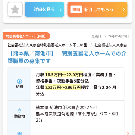
できます！ご興味ある方は面接ポイントをお伝えし
ますので、お気軽にお問い合わせください♪
詳細を見る
無料
紹介してもらう
特別養護老人ホーム（特養）
更新日：2026年05月29日
社会福祉法人東康会特別養護老人ホーム不二の里
社会福祉法人東康会
【熊本県／菊池市】 特別養護老人ホームでの介
護職員の募集です
月収
18.5万円～22.0万円
程度／業務手当・
資格手当・夜勤手当5回分込
給料
年収
251万円～296万円
程度／賞与2.0ヶ月
分込
熊本県 菊池市 泗水町吉富2276-1
熊本電気鉄道菊池線「御代志駅」バス・車1
勤務地
2分