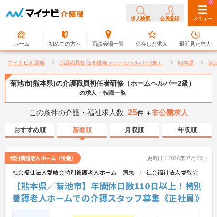
0
0
求人検索
会員登録
メニュー
ホーム
初めての方へ
面談会場一覧
保存した求人
最近見た求人
マイナビ介護職
介護職員初任者研修（ホームヘルパー2級）
熊本県
菊
菊池市(熊本県)の介護職員初任者研修（ホームヘルパー2級）
の求人・転職一覧
25
この条件の介護・福祉求人数
非公開求人
件 ＋
おすすめ順
新着順
月収順
年収順
特別養護老人ホーム（特養）
更新日：2026年07月28日
社会福祉法人愛敬会特別養護老人ホーム 清泉
社会福祉法人愛敬会
【熊本県／菊池市】年間休日数110日以上！特別
養護老人ホームでの介護スタッフ募集《正社員》