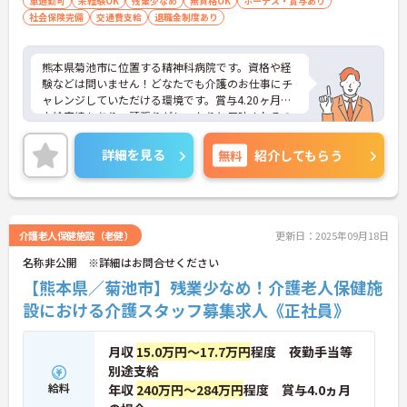
車通勤可
未経験OK
残業少なめ
無資格OK
ボーナス・賞与あり
社会保険完備
交通費支給
退職金制度あり
熊本県菊池市に位置する精神科病院です。資格や経
験などは問いません！どなたでも介護のお仕事にチ
ャレンジしていただける環境です。賞与4.20ヶ月分
支給実績もあり、頑張りがしっかりと反映されるの
もおすすめしたいポイントのひとつです。ご興味を
お持ちの方はお気軽にお問い合わせください。
詳細を見る
無料
紹介してもらう
介護老人保健施設（老健）
更新日：2025年09月18日
名称非公開 ※詳細はお問合せください
【熊本県／菊池市】残業少なめ！介護老人保健施
設における介護スタッフ募集求人《正社員》
月収
15.0万円～17.7万円
程度 夜勤手当等
別途支給
給料
年収
240万円～284万円
程度 賞与4.0ヵ月