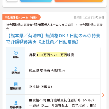
することができます♪
ご興味のある方は、面接のポイントをお伝えします
のでお気軽にご連絡ください！
特別養護老人ホーム（特養）
更新日：2026年03月26日
社会福祉法人東康会特別養護老人ホームつまごめ荘
社会福祉法人東康
会
【熊本県／菊池市】無資格OK！日勤のみ◎特養
で介護職募集★《正社員／日勤常勤》
月収
18.5万円～23.0万円
程度
給料
熊本県 菊池市 今58番地
勤務地
正社員(正職員)
雇用形態
■資格不問 ■介護職員初任者研修（ヘルパ
ー2級）以上、介護福祉士 あれば尚可 ■経
応募要件