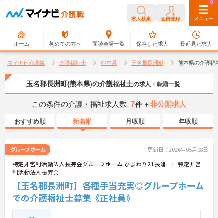
0
0
求人検索
会員登録
メニュー
ホーム
初めての方へ
面談会場一覧
保存した求人
最近見た求人
マイナビ介護職
介護福祉士
熊本県
玉名郡長洲町
熊本県の介護福
玉名郡長洲町(熊本県)の介護福祉士
の求人・転職一覧
7
この条件の介護・福祉求人数
非公開求人
件 ＋
おすすめ順
新着順
月収順
年収順
グループホーム
更新日：2026年05月08日
特定非営利活動法人長寿会グループホーム ひまわり21長洲
特定非営
利活動法人長寿会
【玉名郡長洲町】各種手当充実◎グループホーム
での介護福祉士募集《正社員》