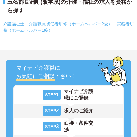
玉名郡長洲町(熊本県)の介護・福祉の求人を資格か
ら探す
介護福祉士
介護職員初任者研修（ホームヘルパー2級）
実務者研
修（ホームヘルパー1級）
マイナビ介護職に
お気軽にご相談
下さい！
マイナビ介護
1
STEP
職にご登録
2
求人のご紹介
STEP
面接・条件交
3
STEP
渉