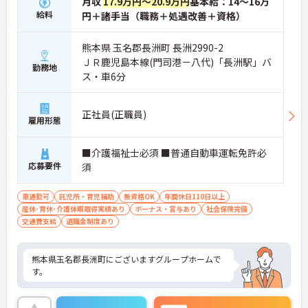
月収
17.9万円～20.9万円
基本給：14～16万
給料
円＋諸手当（職務＋処遇改善＋資格）
熊本県 玉名郡長洲町 長洲2990-2
ＪＲ鹿児島本線(門司港－八代)「長洲駅」バ
勤務地
ス・車6分
正社員(正職員)
雇用形態
■介護福祉士必須 ■普通自動車運転免許必
応募要件
須
車通勤可
託児所・育児補助
無資格OK
年間休日110日以上
産休･育休･介護休暇取得実績あり
ボーナス・賞与あり
社会保険完備
交通費支給
退職金制度あり
熊本県玉名郡長洲町にございますグループホームで
す。