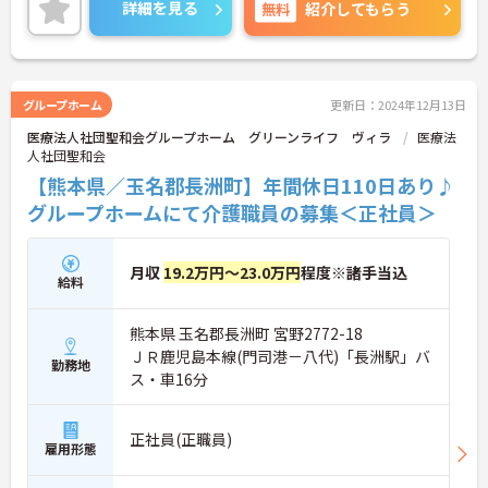
詳細を見る
無料
紹介してもらう
グループホーム
更新日：2024年12月13日
医療法人社団聖和会グループホーム グリーンライフ ヴィラ
医療法
人社団聖和会
【熊本県／玉名郡長洲町】年間休日110日あり♪
グループホームにて介護職員の募集＜正社員＞
月収
19.2万円～23.0万円
程度※諸手当込
給料
熊本県 玉名郡長洲町 宮野2772-18
ＪＲ鹿児島本線(門司港－八代)「長洲駅」バ
勤務地
ス・車16分
正社員(正職員)
雇用形態