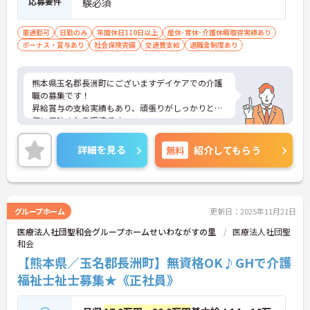
応募要件
験必須
車通勤可
日勤のみ
年間休日110日以上
産休･育休･介護休暇取得実績あり
ボーナス・賞与あり
社会保険完備
交通費支給
退職金制度あり
熊本県玉名郡長洲町にございますデイケアでの介護
職の募集です！
昇給賞与の支給実績もあり、頑張りがしっかりと評
価に反映される環境です。
ご興味ある方には、面接対策ポイントなど、さらに
詳細をお話しいたしますのでお気軽にご相談くださ
詳細を見る
無料
紹介してもらう
い！
グループホーム
更新日：2025年11月21日
医療法人社団聖和会グループホームせいわながすの里
医療法人社団聖
和会
【熊本県／玉名郡長洲町】無資格OK♪GHで介護
福祉士祉士募集★《正社員》