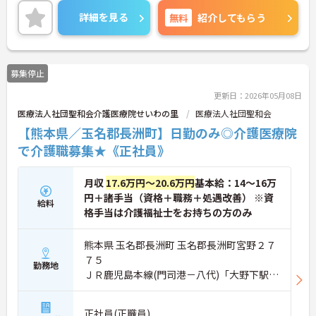
詳細を見る
無料
紹介してもらう
募集停止
更新日：2026年05月08日
医療法人社団聖和会介護医療院せいわの里
医療法人社団聖和会
【熊本県／玉名郡長洲町】日勤のみ◎介護医療院
で介護職募集★《正社員》
月収
17.6万円～20.6万円
基本給：14～16万
円＋諸手当（資格＋職務＋処遇改善） ※資
給料
格手当は介護福祉士をお持ちの方のみ
熊本県 玉名郡長洲町 玉名郡長洲町宮野２７
７５
勤務地
ＪＲ鹿児島本線(門司港－八代)「大野下駅」
バス・車9分
正社員(正職員)