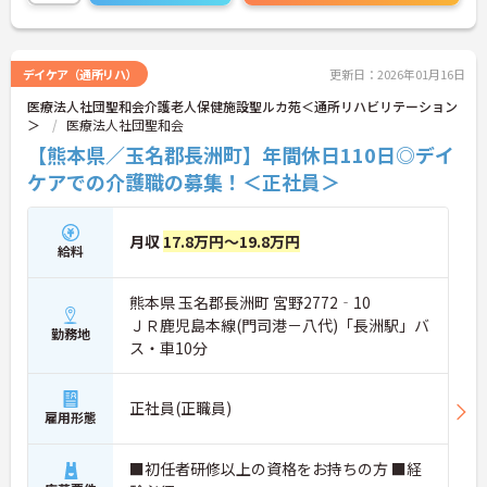
デイケア（通所リハ）
更新日：2026年01月16日
医療法人社団聖和会介護老人保健施設聖ルカ苑＜通所リハビリテーション
＞
医療法人社団聖和会
【熊本県／玉名郡長洲町】年間休日110日◎デイ
ケアでの介護職の募集！＜正社員＞
月収
17.8万円～19.8万円
給料
熊本県 玉名郡長洲町 宮野2772‐10
ＪＲ鹿児島本線(門司港－八代)「長洲駅」バ
勤務地
ス・車10分
正社員(正職員)
雇用形態
■初任者研修以上の資格をお持ちの方 ■経