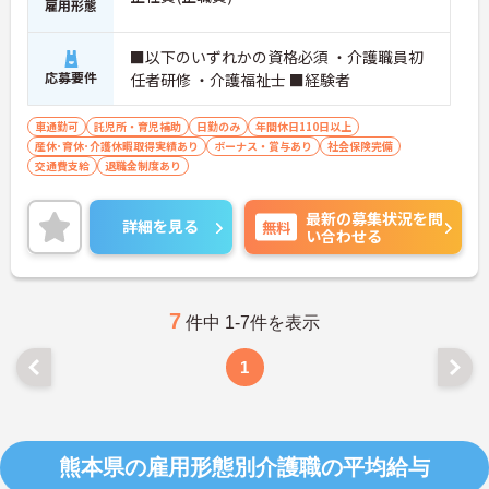
雇用形態
■以下のいずれかの資格必須 ・介護職員初
応募要件
任者研修 ・介護福祉士 ■経験者
車通勤可
託児所・育児補助
日勤のみ
年間休日110日以上
産休･育休･介護休暇取得実績あり
ボーナス・賞与あり
社会保険完備
交通費支給
退職金制度あり
最新の募集状況を問
詳細を見る
無料
い合わせる
7
件中 1-7件を表示
1
熊本県の雇用形態別介護職の平均給与