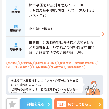
熊本県 玉名郡長洲町 宮野2772‐10
ＪＲ鹿児島本線(門司港－八代)「大野下駅」
勤務地
バス・車9分
正社員(正職員)
雇用形態
■資格：介護職員初任者研修／実務者研修
／介護福祉士 いずれかの資格ある方 ■経
応募要件
験：介護事業所での介護経験 必須
車通勤可
無資格OK
年間休日110日以上
産休･育休･介護休暇取得実績あり
ボーナス・賞与あり
社会保険完備
交通費支給
退職金制度あり
熊本県玉名郡長洲町にございます介護老人保健施設
にて介護職の求人です。
ご興味のある方には、面接対策ポイントなどさらに
詳細をお話いたしますので、お気軽にご相談くださ
い。
詳細を見る
無料
紹介してもらう