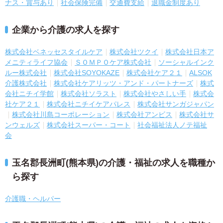
ナス・賞与あり
社会保険完備
交通費支給
退職金制度あり
企業から介護の求人を探す
株式会社ベネッセスタイルケア
株式会社ツクイ
株式会社日本ア
メニティライフ協会
ＳＯＭＰＯケア株式会社
ソーシャルインク
ルー株式会社
株式会社SOYOKAZE
株式会社ケア２１
ALSOK
介護株式会社
株式会社ケアリッツ・アンド・パートナーズ
株式
会社ニチイ学館
株式会社ソラスト
株式会社やさしい手
株式会
社ケア２１
株式会社ニチイケアパレス
株式会社サンガジャパン
株式会社川島コーポレーション
株式会社アンビス
株式会社サ
ンウェルズ
株式会社スーパー・コート
社会福祉法人ノテ福祉
会
玉名郡長洲町(熊本県)の介護・福祉の求人を職種か
ら探す
介護職・ヘルパー