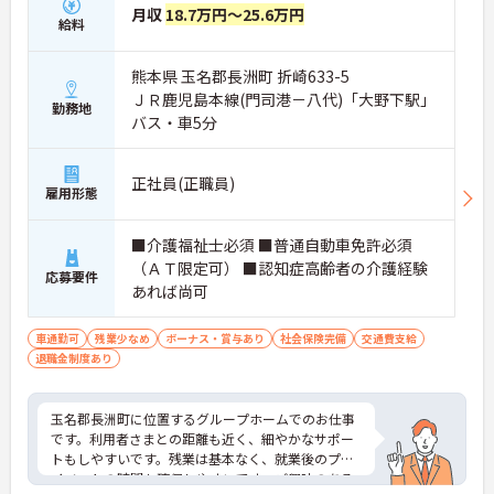
月収
18.7万円～25.6万円
給料
熊本県 玉名郡長洲町 折崎633-5
ＪＲ鹿児島本線(門司港－八代)「大野下駅」
勤務地
バス・車5分
正社員(正職員)
雇用形態
■介護福祉士必須 ■普通自動車免許必須
（ＡＴ限定可） ■認知症高齢者の介護経験
応募要件
あれば尚可
車通勤可
残業少なめ
ボーナス・賞与あり
社会保険完備
交通費支給
退職金制度あり
玉名郡長洲町に位置するグループホームでのお仕事
です。利用者さまとの距離も近く、細やかなサポー
トもしやすいです。残業は基本なく、就業後のプラ
イベートの時間も確保しやすいです。ご興味のある