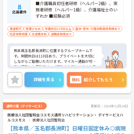
■介護職員初任者研修（ヘルパー2級）、実
務者研修（ヘルパー1級）、介護福祉士のい
応募要件
ずれか ■経験必須
車通勤可
残業少なめ
年間休日110日以上
産休･育休･介護休暇取得実績あり
社会保険完備
交通費支給
退職金制度あり
熊本県玉名郡長洲町に位置するグループホームで
す。年間休日は110日あり、プライベートを大切に
しながらご勤務いただけます。マイカー通勤が可
能！通勤にも便利です。ご興味をお持ちの方はお気
軽にお問い合わせください。
詳細を見る
無料
紹介してもらう
通所介護（デイサービス）
更新日：2024年11月14日
医療法人社団聖和会コスモス通所リハビリテーション・ デイサービスハ
ルコスモス
医療法人社団聖和会
【熊本県／玉名郡長洲町】日曜日固定休み◎病院