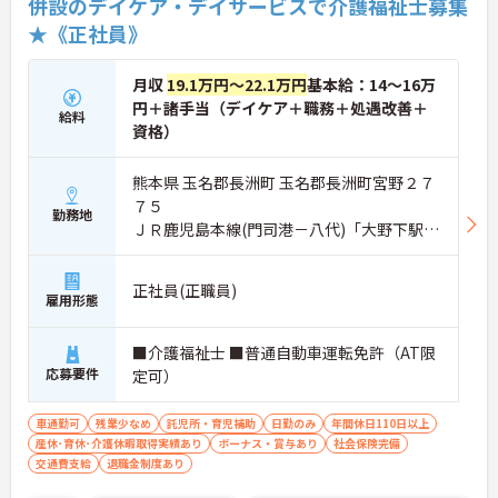
併設のデイケア・デイサービスで介護福祉士募集
★《正社員》
月収
19.1万円～22.1万円
基本給：14～16万
円＋諸手当（デイケア＋職務＋処遇改善＋
給料
資格）
熊本県 玉名郡長洲町 玉名郡長洲町宮野２７
７５
勤務地
ＪＲ鹿児島本線(門司港－八代)「大野下駅」
バス・車9分
正社員(正職員)
雇用形態
■介護福祉士 ■普通自動車運転免許（AT限
応募要件
定可）
車通勤可
残業少なめ
託児所・育児補助
日勤のみ
年間休日110日以上
産休･育休･介護休暇取得実績あり
ボーナス・賞与あり
社会保険完備
交通費支給
退職金制度あり