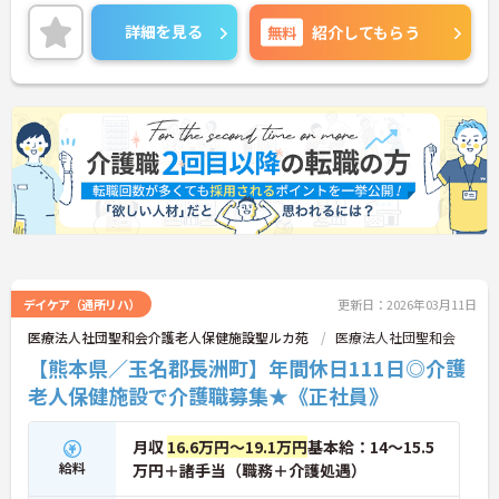
方には、面接対策ポイントなど、さらに詳細をお話
しいたしますのでお気軽にご相談ください！
詳細を見る
無料
紹介してもらう
デイケア（通所リハ）
更新日：2026年03月11日
医療法人社団聖和会介護老人保健施設聖ルカ苑
医療法人社団聖和会
【熊本県／玉名郡長洲町】年間休日111日◎介護
老人保健施設で介護職募集★《正社員》
月収
16.6万円～19.1万円
基本給：14～15.5
給料
万円＋諸手当（職務＋介護処遇）