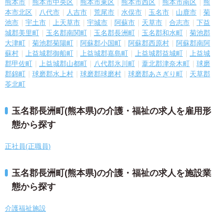
熊本市
熊本市中央区
熊本市東区
熊本市西区
熊本市南区
熊
本市北区
八代市
人吉市
荒尾市
水俣市
玉名市
山鹿市
菊
池市
宇土市
上天草市
宇城市
阿蘇市
天草市
合志市
下益
城郡美里町
玉名郡南関町
玉名郡長洲町
玉名郡和水町
菊池郡
大津町
菊池郡菊陽町
阿蘇郡小国町
阿蘇郡西原村
阿蘇郡南阿
蘇村
上益城郡御船町
上益城郡嘉島町
上益城郡益城町
上益城
郡甲佐町
上益城郡山都町
八代郡氷川町
葦北郡津奈木町
球磨
郡錦町
球磨郡水上村
球磨郡球磨村
球磨郡あさぎり町
天草郡
苓北町
玉名郡長洲町(熊本県)の介護・福祉の求人を雇用形
態から探す
正社員(正職員)
玉名郡長洲町(熊本県)の介護・福祉の求人を施設業
態から探す
介護福祉施設