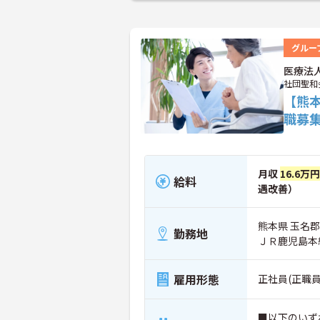
グルー
医療法
社団聖和
【熊
職募
月収
16.6万
給料
遇改善）
熊本県 玉名郡長
勤務地
ＪＲ鹿児島本
雇用形態
正社員(正職員
■以下のいず