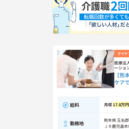
デイケ
医療法
ーショ
【熊
ケア
給料
月収
17.8万
熊本県 玉名郡
勤務地
ＪＲ鹿児島本