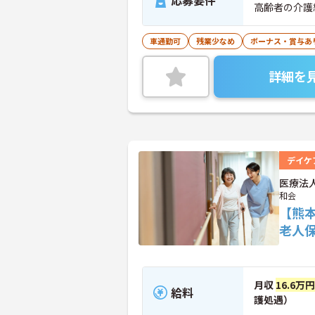
応募要件
高齢者の介護
車通勤可
残業少なめ
ボーナス・賞与あ
詳細を
デイケ
医療法
和会
【熊
老人
月収
16.6万
給料
護処遇）