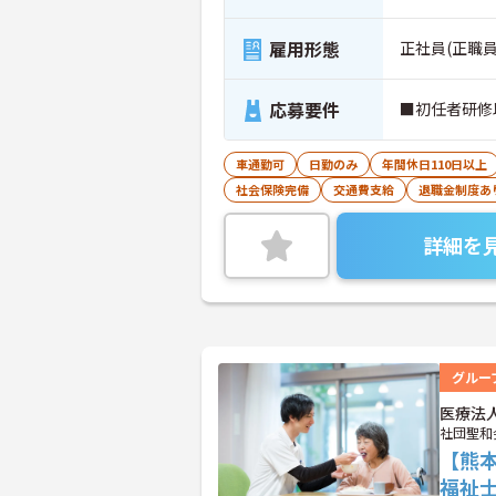
雇用形態
正社員(正職員
応募要件
■初任者研修
車通勤可
日勤のみ
年間休日110日以上
社会保険完備
交通費支給
退職金制度あ
詳細を
グルー
医療法
社団聖和
【熊
福祉