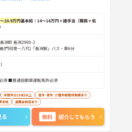
円～20.9万円
基本給：14～16万円＋諸手当（職務＋処
）
洲町 長洲2990-2
線(門司港－八代)「長洲駅」バス・車6分
)
必須 ■普通自動車運転免許必須
年間休日110日以上
産休･育休･介護休暇取得実績あり
費支給
退職金制度あり
見る
無料
紹介してもらう