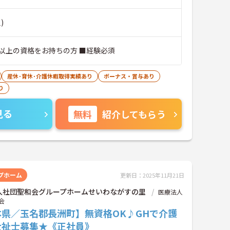
)
以上の資格をお持ちの方 ■経験必須
産休･育休･介護休暇取得実績あり
ボーナス・賞与あり
り
見る
無料
紹介してもらう
プホーム
更新日：2025年11月21日
人社団聖和会グループホームせいわながすの里
医療法人
会
本県／玉名郡長洲町】無資格OK♪GHで介護
士祉士募集★《正社員》