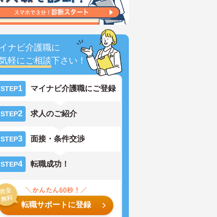
イナビ介護職に
気軽にご相談
下さい！
1
マイナビ介護職にご登録
STEP
2
求人のご紹介
STEP
3
面接・条件交渉
STEP
4
転職成功！
STEP
転職サポートに登録