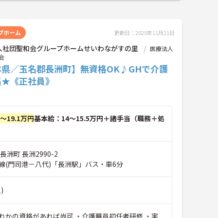
プホーム
更新日：2025年11月21日
人社団聖和会グループホームせいわながすの里
医療法人
会
本県／玉名郡長洲町】無資格OK♪GHで介護
集★《正社員》
円～19.1万円
基本給：14～15.5万円＋諸手当（職務＋処
洲町 長洲2990-2
線(門司港－八代)「長洲駅」バス・車6分
)
れかの資格があれば尚可 ・介護職員初任者研修 ・実