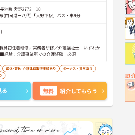
長洲町 宮野2772‐10
線(門司港－八代)「大野下駅」バス・車9分
)
職員初任者研修／実務者研修／介護福祉士 いずれか
 ■経験：介護事業所での介護経験 必須
産休･育休･介護休暇取得実績あり
ボーナス・賞与あり
り
見る
無料
紹介してもらう