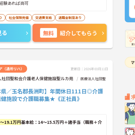
経験あれば尚可
り
社会保険完備
交通費支給
退職金制度あり
見る
無料
紹介してもらう
ア（通所リハ）
更新日：2026年03月11日
人社団聖和会介護老人保健施設聖ルカ苑
医療法人社団聖
本県／玉名郡長洲町】年間休日111日◎介護
保健施設で介護職募集★《正社員》
円～19.1万円
基本給：14～15.5万円＋諸手当（職務＋介