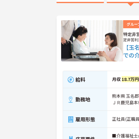
グルー
特定非
定非営利
【玉
での
給料
月収
18.7万
熊本県 玉名郡
勤務地
ＪＲ鹿児島本
雇用形態
正社員(正職員
■介護福祉士