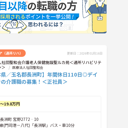
ア（通所リハ）
更新日：2026年01月16日
人社団聖和会介護老人保健施設聖ルカ苑＜通所リハビリテ
ン＞
医療法人社団聖和会
本県／玉名郡長洲町】年間休日110日◎デイ
での介護職の募集！＜正社員＞
円～19.8万円
長洲町 宮野2772‐10
線(門司港－八代)「長洲駅」バス・車10分