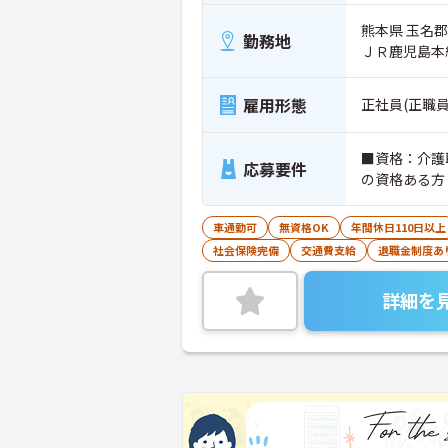
熊本県 玉名郡
勤務地
ＪＲ鹿児島本
雇用形態
正社員(正職員
■資格：介護
応募要件
の資格ある方
車通勤可
無資格OK
年間休日110日以上
社会保険完備
交通費支給
退職金制度あ
詳細を