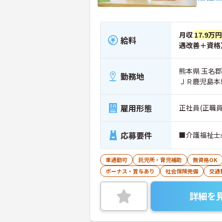
月収
17.9万
給料
遇改善＋資格
熊本県 玉名郡長
勤務地
ＪＲ鹿児島本
雇用形態
正社員(正職員
応募要件
■介護福祉士
車通勤可
託児所・育児補助
無資格OK
ボーナス・賞与あり
社会保険完備
交通
詳細を