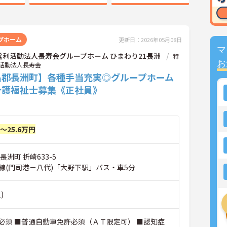
プホーム
更新日：2026年05月08日
マ
営利活動法人長寿会グループホーム ひまわり21長洲
特
お
活動法人長寿会
名郡長洲町】各種手当充実◎グループホーム
介護福祉士募集《正社員》
円～25.6万円
長洲町 折崎633-5
線(門司港－八代)「大野下駅」バス・車5分
)
必須 ■普通自動車免許必須（ＡＴ限定可） ■認知症