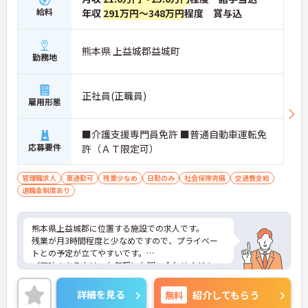
給料
年収
291万円～348万円
程度 賞与込
熊本県 上益城郡益城町
勤務地
正社員(正職員)
雇用形態
■介護支援専門員免許 ■普通自動車運転免
応募要件
許（ＡＴ限定可）
管理職求人
車通勤可
残業少なめ
日勤のみ
社会保険完備
交通費支給
退職金制度あり
熊本県上益城郡に位置する施設での求人です。
残業が月3時間程度と少なめですので、プライベー
トとの予定が立てやすいです。
ご興味のある方は、お気軽にお問い合わせくださ
い。
詳細を見る
無料
紹介してもらう