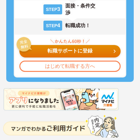
面接・条件交
3
STEP
渉
4
転職成功！
STEP
転職サポートに登録
はじめて転職する方へ