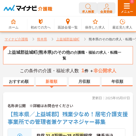
0
0
求人検索
会員登録
メニュー
ホーム
初めての方へ
面談会場一覧
保存した求人
最近見た求人
マイナビ介護職
熊本県
上益城郡益城町
熊本県のその他の求人・転職一
上益城郡益城町(熊本県)のその他
の介護職・福祉の求人・転職一
覧
1
この条件の介護・福祉求人数
非公開求人
件 ＋
おすすめ順
新着順
月収順
年収順
更新日：2025年05月07日
名称非公開 ※詳細はお問合せください
【熊本県／上益城郡】残業少なめ！居宅介護支援
事業所での管理者兼ケアマネジャー募集
月収
21.0万円～25.0万円
程度 諸手当込