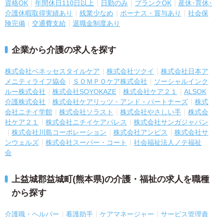
資格OK
年間休日110日以上
日勤のみ
ブランクOK
産休･育休･
介護休暇取得実績あり
残業少なめ
ボーナス・賞与あり
社会保
険完備
交通費支給
退職金制度あり
企業から介護の求人を探す
株式会社ベネッセスタイルケア
株式会社ツクイ
株式会社日本ア
メニティライフ協会
ＳＯＭＰＯケア株式会社
ソーシャルインク
ルー株式会社
株式会社SOYOKAZE
株式会社ケア２１
ALSOK
介護株式会社
株式会社ケアリッツ・アンド・パートナーズ
株式
会社ニチイ学館
株式会社ソラスト
株式会社やさしい手
株式会
社ケア２１
株式会社ニチイケアパレス
株式会社サンガジャパン
株式会社川島コーポレーション
株式会社アンビス
株式会社サ
ンウェルズ
株式会社スーパー・コート
社会福祉法人ノテ福祉
会
上益城郡益城町(熊本県)の介護・福祉の求人を職種
から探す
介護職・ヘルパー
看護助手
ケアマネージャー
サービス管理責