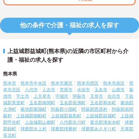
他の条件で介護・福祉の求人を探す
上益城郡益城町(熊本県)の近隣の市区町村から介
護・福祉の求人を探す
熊本県
熊本市
熊本市中央区
熊本市東区
熊本市西区
熊本市南区
熊
本市北区
八代市
人吉市
荒尾市
水俣市
玉名市
山鹿市
菊
池市
宇土市
上天草市
宇城市
阿蘇市
天草市
合志市
下益
城郡美里町
玉名郡南関町
玉名郡長洲町
玉名郡和水町
菊池郡
大津町
菊池郡菊陽町
阿蘇郡小国町
阿蘇郡西原村
阿蘇郡南阿
蘇村
上益城郡御船町
上益城郡嘉島町
上益城郡益城町
上益城
郡甲佐町
上益城郡山都町
八代郡氷川町
葦北郡津奈木町
球磨
郡錦町
球磨郡水上村
球磨郡球磨村
球磨郡あさぎり町
天草郡
苓北町