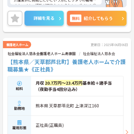
す♪マイカー通勤が可能なのもうれしいポイント◎
ご興味のある方は、面接ポイントをお伝えしますの
で、お気軽にご連絡ください。
詳細を見る
無料
紹介してもらう
養護老人ホーム
更新日：2025年06月06日
社会福祉法人慈永会養護老人ホーム寿康園
社会福祉法人慈永会
【熊本県／天草郡芦北町】養護老人ホームで介護
職募集★《正社員》
月収
20.7万円～23.4万円
基本給＋諸手当
給料
（夜勤手当4回分込み）
熊本県 天草郡苓北町 上津深江160
勤務地
正社員(正職員)
雇用形態