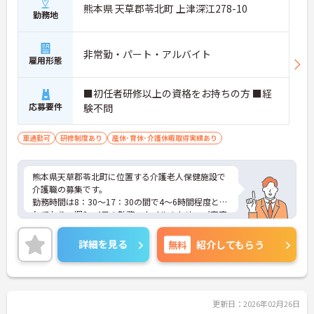
熊本県 天草郡苓北町 上津深江278-10
勤務地
非常勤・パート・アルバイト
雇用形態
■初任者研修以上の資格をお持ちの方 ■経
応募要件
験不問
車通勤可
研修制度あり
産休･育休･介護休暇取得実績あり
熊本県天草郡苓北町に位置する介護老人保健施設で
介護職の募集です。
勤務時間は8：30～17：30の間で4～6時間程度とさ
れており、週2～4日の勤務スタイルのため、ご家庭
やプライベートとの両立がしやすい点も魅力です。
駐車場があり車通勤が可能なのも安心ポイントで
詳細を見る
無料
紹介してもらう
す。
ご興味のある方には、面接対策ポイントなどさらに
詳細をお話いたしますので、お気軽にご相談くださ
い。
更新日：2026年02月26日