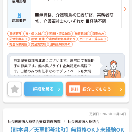
雇用形態
■無資格、介護職員初任者研修、実務者研
応募要件
修、介護福祉士のいずれか ■経験不問
車通勤可
寮・借り上げ
託児所・育児補助
無資格OK
日勤のみ
研修制度あり
産休･育休･介護休暇取得実績あり
ボーナス・賞与あり
社会保険完備
交通費支給
退職金制度あり
熊本県天草郡苓北町にございます、病院にて看護助
手の募集です。熊本県ブライト企業認定の病院で
す。日勤のみのお仕事なのでプライベートも大切に
しながら働くことができます。ご興味のある方は、
マイナビ介護職までお問い合わせください。
詳細を見る
無料
紹介してもらう
更新日：2025年08月04日
社会医療法人稲穂会天草慈恵病院
社会医療法人稲穂会
【熊本県／天草郡苓北町】無資格OK♪未経験OK