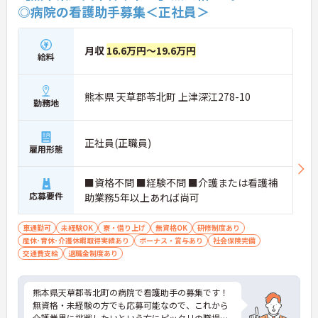
◎病院の看護助手募集＜正社員＞
月収
16.6万円～19.6万円
給料
熊本県 天草郡苓北町 上津深江278-10
勤務地
正社員(正職員)
雇用形態
■資格不問 ■経験不問 ■介護または看護補
応募要件
助業務5年以上あれば尚可
車通勤可
未経験OK
寮・借り上げ
無資格OK
研修制度あり
産休･育休･介護休暇取得実績あり
ボーナス・賞与あり
社会保険完備
交通費支給
退職金制度あり
熊本県天草郡苓北町の病院で看護助手の募集です！
無資格・未経験の方でも応募可能なので、これから
介護業界に挑戦したいという方にピッタリの職場で