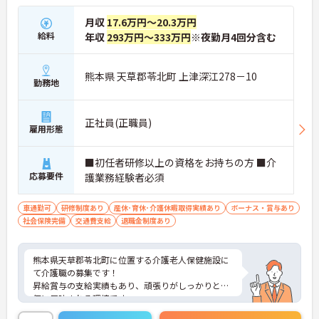
月収
17.6万円～20.3万円
給料
年収
293万円～333万円
※夜勤月4回分含む
熊本県 天草郡苓北町 上津深江278－10
勤務地
正社員(正職員)
雇用形態
■初任者研修以上の資格をお持ちの方 ■介
応募要件
護業務経験者必須
車通勤可
研修制度あり
産休･育休･介護休暇取得実績あり
ボーナス・賞与あり
社会保険完備
交通費支給
退職金制度あり
熊本県天草郡苓北町に位置する介護老人保健施設に
て介護職の募集です！
昇給賞与の支給実績もあり、頑張りがしっかりと評
価に反映される環境です。
ご興味ある方には、面接対策ポイントなど、さらに