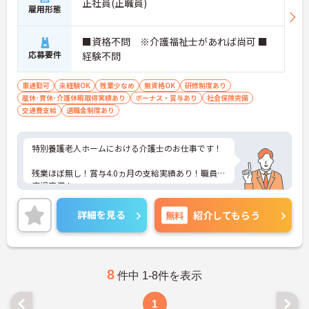
正社員(正職員)
雇用形態
■資格不問 ※介護福祉士があれば尚可 ■
応募要件
経験不問
車通勤可
未経験OK
残業少なめ
無資格OK
研修制度あり
産休･育休･介護休暇取得実績あり
ボーナス・賞与あり
社会保険完備
交通費支給
退職金制度あり
特別養護老人ホームにおける介護士のお仕事です！
残業ほぼ無し！賞与4.0ヵ月の支給実績あり！職員駐
車場完備！
研修制度が充実しており個々の能力に合わせてレベ
詳細を見る
無料
紹介してもらう
ルアップを目指せます！
ご興味ある方には、面接のポイントなど、さらに詳
細をお話致しますのでお気軽にご相談ください。
8
件中 1-8件を表示
1