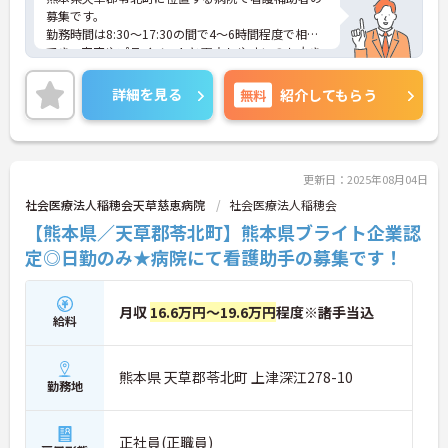
募集です。
勤務時間は8:30～17:30の間で4～6時間程度で相談
でき、家庭やプライベートと両立しやすいのも大き
な魅力です。また、駐車場があり車通勤も可能なた
め、通勤も便利です。
詳細を見る
無料
紹介してもらう
ご興味のある方には、面接対策ポイントなどさらに
詳細をお話いたしますので、お気軽にご相談くださ
い。
更新日：2025年08月04日
社会医療法人稲穂会天草慈恵病院
社会医療法人稲穂会
【熊本県／天草郡苓北町】熊本県ブライト企業認
定◎日勤のみ★病院にて看護助手の募集です！
月収
16.6万円～19.6万円
程度※諸手当込
給料
熊本県 天草郡苓北町 上津深江278-10
勤務地
正社員(正職員)