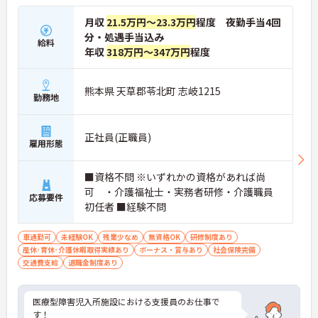
月収
21.5万円～23.3万円
程度 夜勤手当4回
分・処遇手当込み
給料
年収
318万円～347万円
程度
熊本県 天草郡苓北町 志岐1215
勤務地
正社員(正職員)
雇用形態
■資格不問 ※いずれかの資格があれば尚
可 ・介護福祉士・実務者研修・介護職員
応募要件
初任者 ■経験不問
車通勤可
未経験OK
残業少なめ
無資格OK
研修制度あり
産休･育休･介護休暇取得実績あり
ボーナス・賞与あり
社会保険完備
交通費支給
退職金制度あり
医療型障害児入所施設における支援員のお仕事で
す！