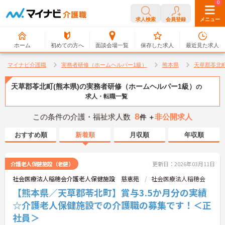
0
0
求人検索
会員登録
メニュー
ホーム
初めての方へ
面談会場一覧
保存した求人
最近見た求人
マイナビ介護職
実務者研修（ホームヘルパー1級）
熊本県
天草郡苓北
天草郡苓北町(熊本県)の実務者研修（ホームヘルパー1級）
の
求人・転職一覧
8
この条件の介護・福祉求人数
非公開求人
件 ＋
おすすめ順
新着順
月収順
年収順
介護老人保健施設（老健）
更新日：2026年03月11日
社会医療法人稲穂会介護老人保健施設 慈恵苑
社会医療法人稲穂会
【熊本県／天草郡苓北町】賞与3.5か月分の実績
☆介護老人保健施設での介護職の募集です！＜正
社員＞