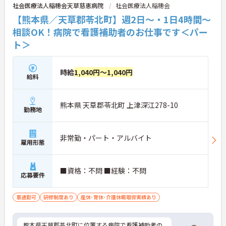
社会医療法人稲穂会天草慈恵病院
社会医療法人稲穂会
【熊本県／天草郡苓北町】週2日～・1日4時間～
相談OK！病院で看護補助者のお仕事です＜パー
ト＞
時給
1,040円～1,040円
給料
熊本県 天草郡苓北町 上津深江278-10
勤務地
非常勤・パート・アルバイト
雇用形態
■資格：不問 ■経験：不問
応募要件
車通勤可
研修制度あり
産休･育休･介護休暇取得実績あり
熊本県天草郡苓北町に位置する病院で看護補助者の