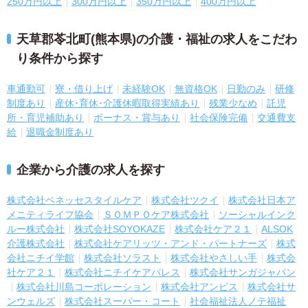
250万円以上
300万円以上
350万円以上
400万円以上
天草郡苓北町(熊本県)の介護・福祉の求人をこだわ
り条件から探す
車通勤可
寮・借り上げ
未経験OK
無資格OK
日勤のみ
研修
制度あり
産休･育休･介護休暇取得実績あり
残業少なめ
託児
所・育児補助あり
ボーナス・賞与あり
社会保険完備
交通費支
給
退職金制度あり
企業から介護の求人を探す
株式会社ベネッセスタイルケア
株式会社ツクイ
株式会社日本ア
メニティライフ協会
ＳＯＭＰＯケア株式会社
ソーシャルインク
ルー株式会社
株式会社SOYOKAZE
株式会社ケア２１
ALSOK
介護株式会社
株式会社ケアリッツ・アンド・パートナーズ
株式
会社ニチイ学館
株式会社ソラスト
株式会社やさしい手
株式会
社ケア２１
株式会社ニチイケアパレス
株式会社サンガジャパン
株式会社川島コーポレーション
株式会社アンビス
株式会社サ
ンウェルズ
株式会社スーパー・コート
社会福祉法人ノテ福祉