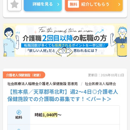
詳細をお話しいたしますのでお気軽にご相談くださ
詳細を見る
無料
紹介してもらう
い！
介護老人保健施設（老健）
更新日：2026年03月11日
社会医療法人稲穂会介護老人保健施設 慈恵苑
社会医療法人稲穂会
【熊本県／天草郡苓北町】週2～4日◎介護老人
保健施設での介護職の募集です！＜パート＞
時給
1,040円
～
給料