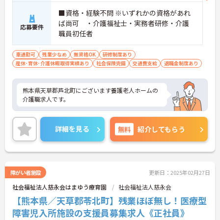
■資格・経験不問 ※いずれかの資格があれ
ば尚可 ・介護福祉士・実務者研修・介護
応募要件
職員初任者
車通勤可
残業少なめ
無資格OK
研修制度あり
産休･育休･介護休暇取得実績あり
社会保険完備
交通費支給
退職金制度あり
熊本県天草郡芦北町にございます養護老人ホームの
介護職求人です。
詳細を見る
無料
紹介してもらう
障がい者施設
更新日：2025年02月27日
社会福祉法人慈永会はまゆう療育園
社会福祉法人慈永会
【熊本県／天草郡苓北町】残業ほぼ無し！医療型
障害児入所施設の支援員募集求人《正社員》