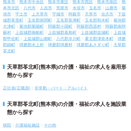
熊本市
熊本市中央区
熊本市東区
熊本市西区
熊本市南区
熊
本市北区
八代市
人吉市
荒尾市
水俣市
玉名市
山鹿市
菊
池市
宇土市
上天草市
宇城市
阿蘇市
天草市
合志市
下益
城郡美里町
玉名郡南関町
玉名郡長洲町
玉名郡和水町
菊池郡
大津町
菊池郡菊陽町
阿蘇郡小国町
阿蘇郡西原村
阿蘇郡南阿
蘇村
上益城郡御船町
上益城郡嘉島町
上益城郡益城町
上益城
郡甲佐町
上益城郡山都町
八代郡氷川町
葦北郡津奈木町
球磨
郡錦町
球磨郡水上村
球磨郡球磨村
球磨郡あさぎり町
天草郡
苓北町
天草郡苓北町(熊本県)の介護・福祉の求人を雇用形
態から探す
正社員(正職員)
非常勤・パート・アルバイト
天草郡苓北町(熊本県)の介護・福祉の求人を施設業
態から探す
病院
介護福祉施設
その他