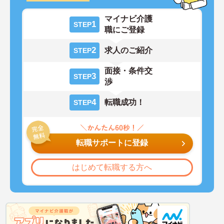
マイナビ介護
1
STEP
職にご登録
2
求人のご紹介
STEP
面接・条件交
3
STEP
渉
4
転職成功！
STEP
転職サポートに登録
はじめて転職する方へ