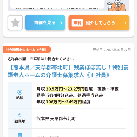
残業ほぼ無し！賞与4.0ヵ月の支給実績あり！職員駐
車場完備！
詳細を見る
無料
紹介してもらう
研修制度が充実しており個々の能力に合わせてレベ
ルアップを目指せます！
ご興味ある方には、面接のポイントなど、さらに詳
細をお話致しますのでお気軽にご相談ください。
特別養護老人ホーム（特養）
更新日：2025年02月27日
名称非公開 ※詳細はお問合せください
【熊本県／天草郡苓北町】残業ほぼ無し！特別養
護老人ホームの介護士募集求人《正社員》
月収
20.5万円～23.2万円
程度 夜勤・準夜
勤手当各4回分込み、処遇手当込み
給料
年収
306万円～349万円
程度
熊本県 天草郡苓北町
勤務地