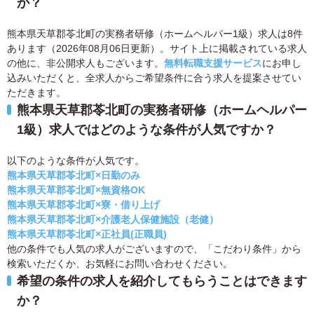
か？
熊本県天草郡苓北町の実務者研修（ホームヘルパー1級）求人は8件
あります（2026年08月06日更新）。サイト上に掲載されている求人
の他に、非公開求人もございます。
無料転職支援サービス
にお申し
込みいただくと、全求人からご希望条件に合う求人を提案させてい
ただきます。
熊本県天草郡苓北町の実務者研修（ホームヘルパー
1級）求人ではどのような条件が人気ですか？
以下のような条件が人気です。
熊本県天草郡苓北町×日勤のみ
熊本県天草郡苓北町×無資格OK
熊本県天草郡苓北町×寮・借り上げ
熊本県天草郡苓北町×介護老人保健施設（老健）
熊本県天草郡苓北町×正社員(正職員)
他の条件でも人気の求人がございますので、「こだわり条件」から
検索いただくか、お気軽にお問い合わせください。
希望の条件の求人を紹介してもらうことはできます
か？