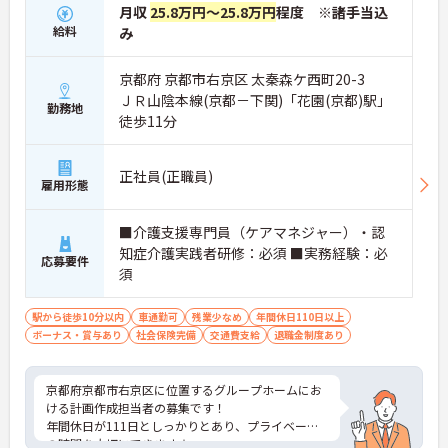
月収
25.8万円～25.8万円
程度 ※諸手当込
給料
み
京都府 京都市右京区 太秦森ケ西町20-3
ＪＲ山陰本線(京都－下関)「花園(京都)駅」
勤務地
徒歩11分
正社員(正職員)
雇用形態
■介護支援専門員（ケアマネジャー）・認
知症介護実践者研修：必須 ■実務経験：必
応募要件
須
駅から徒歩10分以内
車通勤可
残業少なめ
年間休日110日以上
ボーナス・賞与あり
社会保険完備
交通費支給
退職金制度あり
京都府京都市右京区に位置するグループホームにお
ける計画作成担当者の募集です！
年間休日が111日としっかりとあり、プライベート
の時間を大切にできます☆