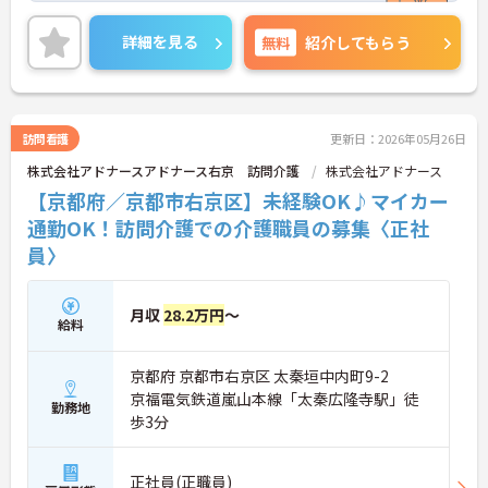
やすいのもうれしいポイント◎ご興味のある方は、
面接ポイントをお伝えしますので、お気軽にご連絡
詳細を見る
無料
紹介してもらう
ください。
訪問看護
更新日：2026年05月26日
株式会社アドナースアドナース右京 訪問介護
株式会社アドナース
【京都府／京都市右京区】未経験OK♪マイカー
通勤OK！訪問介護での介護職員の募集〈正社
員〉
月収
28.2万円
～
給料
京都府 京都市右京区 太秦垣中内町9-2
京福電気鉄道嵐山本線「太秦広隆寺駅」徒
勤務地
歩3分
正社員(正職員)