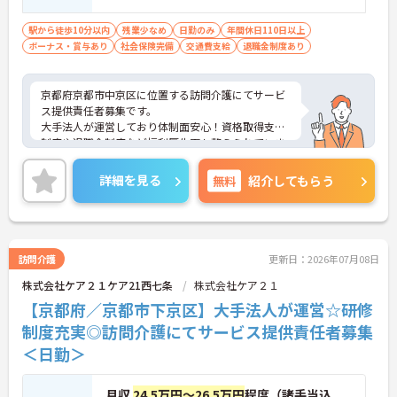
以上
駅から徒歩10分以内
残業少なめ
日勤のみ
年間休日110日以上
ボーナス・賞与あり
社会保険完備
交通費支給
退職金制度あり
京都府京都市中京区に位置する訪問介護にてサービ
ス提供責任者募集です。
大手法人が運営しており体制面安心！資格取得支援
制度や退職金制度など福利厚生面も整えられていま
す。
ご興味のある方には、面接対策ポイントなど、さら
詳細を見る
無料
紹介してもらう
に詳細をお話いたしますので、お気軽にご相談くだ
さい。
訪問介護
更新日：2026年07月08日
株式会社ケア２１ケア21西七条
株式会社ケア２１
【京都府／京都市下京区】大手法人が運営☆研修
制度充実◎訪問介護にてサービス提供責任者募集
＜日勤＞
月収
24.5万円～26.5万円
程度（諸手当込