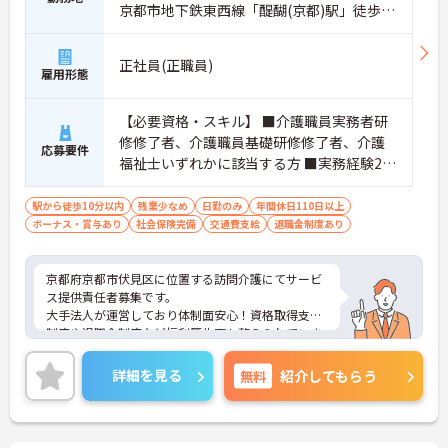
京都市地下鉄東西線「醍醐(京都)駅」徒歩7
分
正社員(正職員)
雇用形態
【必要資格・スキル】 ■介護職員実務者研
修修了者、介護職員基礎研修修了者、介護
応募要件
福祉士いずれかに該当する方 ■実務経験2年
以上
駅から徒歩10分以内
残業少なめ
日勤のみ
年間休日110日以上
ボーナス・賞与あり
社会保険完備
交通費支給
退職金制度あり
京都府京都市伏見区に位置する訪問介護にてサービ
ス提供責任者募集です。
大手法人が運営しており体制面安心！資格取得支援
制度や退職金制度など福利厚生面も整えられていま
す。
ご興味のある方には、面接対策ポイントなど、さら
詳細を見る
無料
紹介してもらう
に詳細をお話いたしますので、お気軽にご相談くだ
さい。