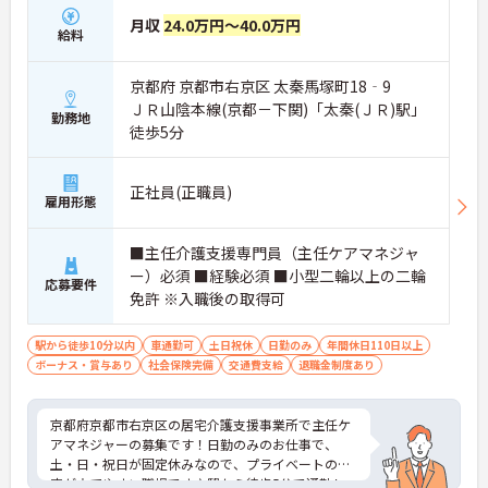
月収
24.0万円～40.0万円
給料
京都府 京都市右京区 太秦馬塚町18‐9
ＪＲ山陰本線(京都－下関)「太秦(ＪＲ)駅」
勤務地
徒歩5分
正社員(正職員)
雇用形態
■主任介護支援専門員（主任ケアマネジャ
ー）必須 ■経験必須 ■小型二輪以上の二輪
応募要件
免許 ※入職後の取得可
駅から徒歩10分以内
車通勤可
土日祝休
日勤のみ
年間休日110日以上
ボーナス・賞与あり
社会保険完備
交通費支給
退職金制度あり
京都府京都市右京区の居宅介護支援事業所で主任ケ
アマネジャーの募集です！日勤のみのお仕事で、
土・日・祝日が固定休みなので、プライベートの予
定が立てやすい職場です♪駅から徒歩5分で通勤し