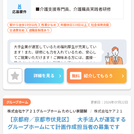
■介護支援専門員、介護職員実践者研修
応募要件
駅から徒歩10分以内
残業少なめ
年間休日110日以上
社会保険完備
交通費支給
退職金制度あり
大手企業が運営しているため福利厚生が充実してい
ます！また、研修にも力を入れているため、安心し
てご就業いただけます！ご興味ある方には、面接対
策ポイントなど、さらに詳細をお話しいたしますの
でお気軽にご相談ください！
詳細を見る
無料
紹介してもらう
グループホーム
更新日：2026年07月22日
株式会社ケア２１グループホーム たのしい家醍醐
株式会社ケア２１
【京都府／京都市伏見区】 大手法人が運営する
グループホームにて計画作成担当者の募集です