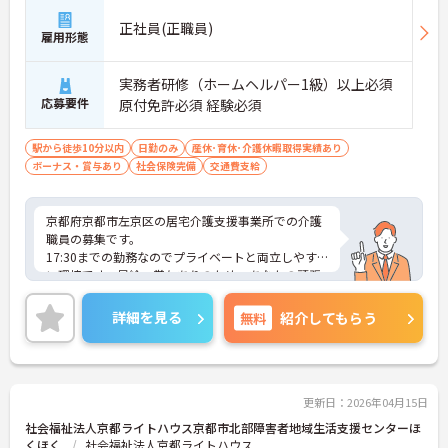
正社員(正職員)
雇用形態
実務者研修（ホームヘルパー1級）以上必須
応募要件
原付免許必須 経験必須
駅から徒歩10分以内
日勤のみ
産休･育休･介護休暇取得実績あり
ボーナス・賞与あり
社会保険完備
交通費支給
京都府京都市左京区の居宅介護支援事業所での介護
職員の募集です。
17:30までの勤務なのでプライベートと両立しやす
い環境です。昇給・賞与ありのため、あなたの頑張
りがしっかり評価されます。
ご興味のある方は、面接のポイントをお伝えします
詳細を見る
無料
紹介してもらう
のでお気軽にお問い合せください。
更新日：2026年04月15日
社会福祉法人京都ライトハウス京都市北部障害者地域生活支援センターほ
くほく
社会福祉法人京都ライトハウス