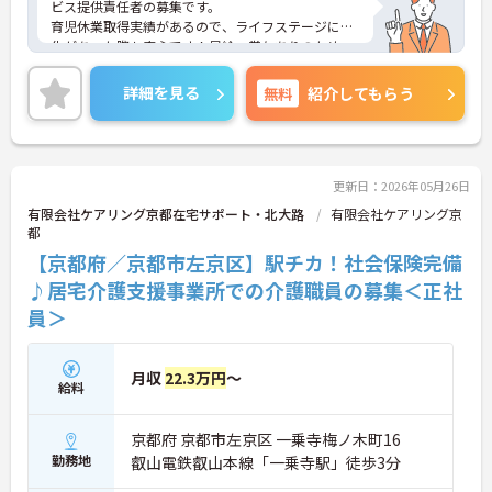
ビス提供責任者の募集です。
育児休業取得実績があるので、ライフステージに変
化があった際も安心です！昇給・賞与ありのため、
あなたの頑張りがしっかり評価されます。
ご興味のある方は、面接のポイントをお伝えします
詳細を見る
無料
紹介してもらう
のでお気軽にお問い合せください。
更新日：2026年05月26日
有限会社ケアリング京都在宅サポート・北大路
有限会社ケアリング京
都
【京都府／京都市左京区】駅チカ！社会保険完備
♪居宅介護支援事業所での介護職員の募集＜正社
員＞
月収
22.3万円
～
給料
京都府 京都市左京区 一乗寺梅ノ木町16
勤務地
叡山電鉄叡山本線「一乗寺駅」徒歩3分