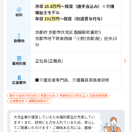
月収
25.8万円
～程度（諸手当込み）※介護
福祉士モデル
給料
年収
331万円
～程度（別途賞与付与）
京都府 京都市伏見区 醍醐新町裏町5
京都市地下鉄東西線「小野(京都)駅」徒歩10
勤務地
分
正社員(正職員)
雇用形態
■介護支援専門員、介護職員実践者研修
応募要件
駅から徒歩10分以内
残業少なめ
年間休日110日以上
社会保険完備
交通費支給
退職金制度あり
大手企業が運営しているため福利厚生が充実してい
ます！また、研修にも力を入れているため、安心し
てご就業いただけます！ご興味ある方には、面接対