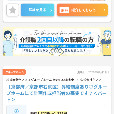
また地域手当、資格手当などの各種手当が充実して
おり、金銭面も安心です♪
詳細を見る
無料
紹介してもらう
ご興味のある方には、面接対策ポイントなど、さら
に詳細をお話しいたしますのでお気軽にご相談くだ
さい！
グループホーム
更新日：2026年07月22日
株式会社ケア２１グループホーム たのしい家太秦
株式会社ケア２１
【京都府／京都市右京区】昇給制度あり◎グルー
プホームにて計画作成担当者の募集です♪＜パー
ト＞
時給
1,322円～1,322円