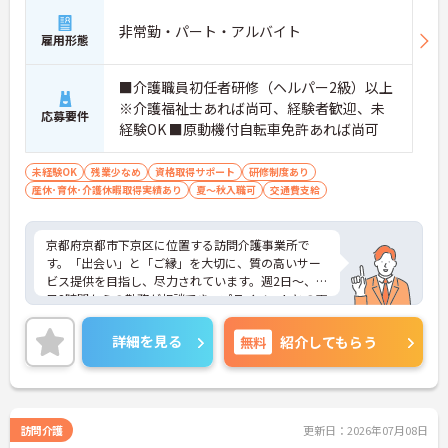
非常勤・パート・アルバイト
雇用形態
■介護職員初任者研修（ヘルパー2級）以上
※介護福祉士あれば尚可、経験者歓迎、未
応募要件
経験OK ■原動機付自転車免許あれば尚可
未経験OK
残業少なめ
資格取得サポート
研修制度あり
産休･育休･介護休暇取得実績あり
夏～秋入職可
交通費支給
京都府京都市下京区に位置する訪問介護事業所で
す。「出会い」と「ご縁」を大切に、質の高いサー
ビス提供を目指し、尽力されています。週2日～、1
日2時間からの勤務が相談でき、プライベートとの両
立もしやすいです。ご興味のある方には、面接対策
ポイントなど、さらに詳細をお話しいたしますので
詳細を見る
無料
紹介してもらう
お気軽にご相談ください！
訪問介護
更新日：2026年07月08日