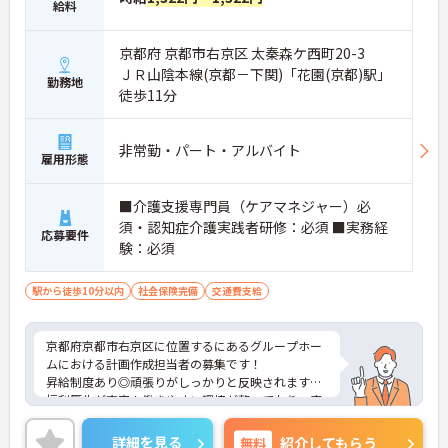
給料
京都府 京都市右京区 太秦森ケ西町20-3
ＪＲ山陰本線(京都－下関)「花園(京都)駅」
勤務地
徒歩11分
非常勤・パート・アルバイト
雇用形態
■介護支援専門員（ケアマネジャー）必
須・認知症介護実践者研修：必須 ■実務経
応募要件
験：必須
駅から徒歩10分以内
社会保険完備
交通費支給
京都府京都市右京区に位置するにあるグループホー
ムにおける計画作成担当者の募集です！
昇給制度あり◎頑張りがしっかりと反映されます！
福利厚生が充実！働きやすい環境が整っており、安
心して長くご勤務いただけます。
ご興味のある方には、面接対策ポイントなど、さら
詳細を見る
無料
紹介してもらう