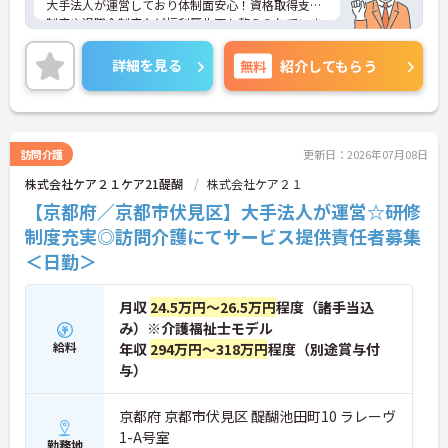
大手法人が運営しており体制面安心！資格取得支援
制度や退職金制度など福利厚生面も整えられていま
す。
ご興味のある方には、面接対策ポイントなど、さら
詳細を見る
無料
紹介してもらう
に詳細をお話いたしますので、お気軽にご相談くだ
さい。
訪問介護
更新日：2026年07月08日
株式会社ケア２１ケア21醍醐
株式会社ケア２１
【京都府／京都市伏見区】大手法人が運営☆研修
制度充実◎訪問介護にてサービス提供責任者募集
＜日勤＞
月収
24.5万円～26.5万円
程度（諸手当込
み）※介護福祉士モデル
給料
年収
294万円～318万円
程度（別途賞与付
与）
京都府 京都市伏見区 醍醐池田町10 ラレーヴ
1-A号室
勤務地