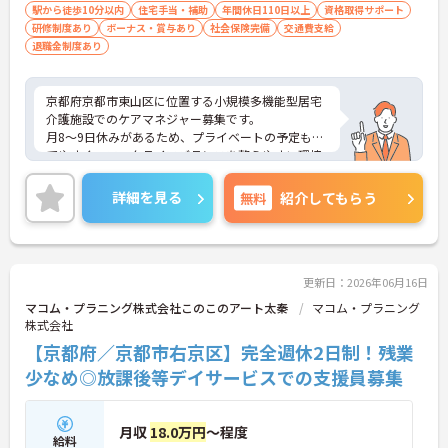
駅から徒歩10分以内
住宅手当・補助
年間休日110日以上
資格取得サポート
研修制度あり
ボーナス・賞与あり
社会保険完備
交通費支給
退職金制度あり
京都府京都市東山区に位置する小規模多機能型居宅
介護施設でのケアマネジャー募集です。
月8～9日休みがあるため、プライベートの予定も立
てやすく、ワークライフバランスを整えやすい環境
でお仕事できます！
住宅手当もあるため生活も安心！
詳細を見る
無料
紹介してもらう
ご興味のある方は面接のポイントをお伝えしますの
で、お気軽にお問い合わせください。
更新日：2026年06月16日
マコム・プラニング株式会社このこのアート太秦
マコム・プラニング
株式会社
【京都府／京都市右京区】完全週休2日制！残業
少なめ◎放課後等デイサービスでの支援員募集
月収
18.0万円
～程度
給料