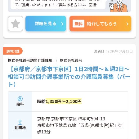
てご就業いただけます！ご興味ある方には、面接対
策ポイントなど、さらに詳細をお話しいたしますの
でお気軽にご相談ください！
詳細を見る
無料
紹介してもらう
訪問介護
更新日：2026年07月13日
株式会社銭形訪問介護銭形
株式会社銭形
【京都府／京都市下京区】1日2時間～＆週2日～
相談可◎訪問介護事業所での介護職員募集（パー
ト）
時給
1,350円～2,100円
給料
京都府 京都市下京区 柿本町594-13
京都市地下鉄烏丸線「五条(京都市営)駅」徒
勤務地
歩13分