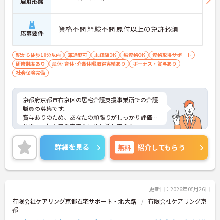
雇用形態
資格不問 経験不問 原付以上の免許必須
応募要件
駅から徒歩10分以内
車通勤可
未経験OK
無資格OK
資格取得サポート
研修制度あり
産休･育休･介護休暇取得実績あり
ボーナス・賞与あり
社会保険完備
京都府京都市右京区の居宅介護支援事業所での介護
職員の募集です。
賞与ありのため、あなたの頑張りがしっかり評価さ
れます。社会保険完備のため生活も安心！
ご興味のある方は、面接のポイントをお伝えします
のでお気軽にお問い合せください。
詳細を見る
無料
紹介してもらう
更新日：2026年05月26日
有限会社ケアリング京都在宅サポート・北大路
有限会社ケアリング京
都