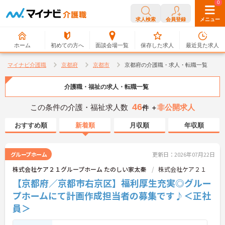
0
0
求人検索
会員登録
メニュー
ホーム
初めての方へ
面談会場一覧
保存した求人
最近見た求人
マイナビ介護職
京都府
京都市
京都府の介護職・求人・転職一覧
介護職・福祉の求人・転職一覧
46
この条件の介護・福祉求人数
非公開求人
件 ＋
おすすめ順
新着順
月収順
年収順
グループホーム
更新日：2026年07月22日
株式会社ケア２１グループホーム たのしい家太秦
株式会社ケア２１
【京都府／京都市右京区】福利厚生充実◎グルー
プホームにて計画作成担当者の募集です♪＜正社
員＞