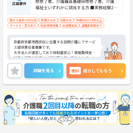
修修了者、介護職員基礎研修修了者、介護
応募要件
福祉士いずれかに該当する方 ■実務経験2年
以上
駅から徒歩10分以内
残業少なめ
日勤のみ
年間休日110日以上
ボーナス・賞与あり
社会保険完備
交通費支給
退職金制度あり
京都府京都市西京区に位置する訪問介護にてサービ
ス提供責任者募集です。
大手法人が運営しており体制面安心！資格取得支援
制度や退職金制度など福利厚生面も整えられていま
す。
ご興味のある方には、面接対策ポイントなど、さら
詳細を見る
無料
紹介してもらう
に詳細をお話いたしますので、お気軽にご相談くだ
さい。