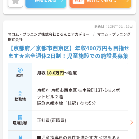
にご相談ください！
更新日：2026年06月16日
マコム・プラニング株式会社とろんこアカデミー
マコム・プラニング
株式会社
【京都府／京都市西京区】年収400万円も目指せ
ます★完全週休2日制！児童施設での施設長募集
月収
18.0万円
～程度
給料
京都府 京都市西京区 桂南巽町137-1桂スポ
ットビル２階
勤務地
阪急京都本線「桂駅」徒歩5分
正社員(正職員)
雇用形態
■児童指導員の要件を満たす方 ＜求める人