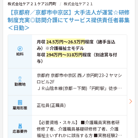
株式会社ケア２１ケア21円町
株式会社ケア２１
【京都府／京都市中京区】大手法人が運営☆研修
制度充実◎訪問介護にてサービス提供責任者募集
＜日勤＞
月収
24.5万円～26.5万円
程度（諸手当込
み）※介護福祉士モデル
給料
年収
294万円～318万円
程度（別途賞与付
与）
京都府 京都市中京区 西ノ京円町23-2 ヤマシ
ロビル2F
勤務地
ＪＲ山陰本線(京都－下関)「円町駅」徒歩3
分
正社員(正職員)
雇用形態
【必要資格・スキル】 ■介護職員実務者研
修修了者、介護職員基礎研修修了者、介護
応募要件
福祉士いずれかに該当する方 ■実務経験2年