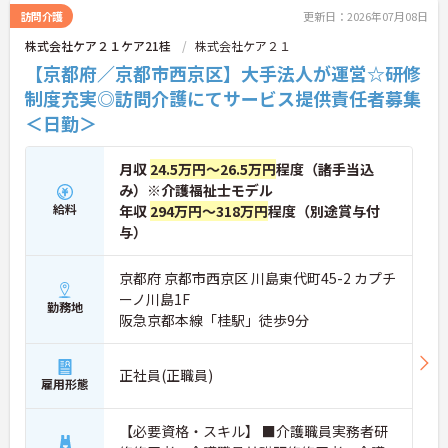
訪問介護
更新日：2026年07月08日
株式会社ケア２１ケア21桂
株式会社ケア２１
【京都府／京都市西京区】大手法人が運営☆研修
制度充実◎訪問介護にてサービス提供責任者募集
＜日勤＞
月収
24.5万円～26.5万円
程度（諸手当込
み）※介護福祉士モデル
給料
年収
294万円～318万円
程度（別途賞与付
与）
京都府 京都市西京区 川島東代町45-2 カプチ
ーノ川島1F
勤務地
阪急京都本線「桂駅」徒歩9分
正社員(正職員)
雇用形態
【必要資格・スキル】 ■介護職員実務者研