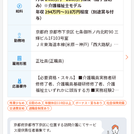
み）※介護福祉士モデル
給料
年収
294万円～318万円
程度（別途賞与付
与）
京都府 京都市下京区 七条御所ノ内北町90 三
輝ビル1F103号室
勤務地
ＪＲ東海道本線(米原－神戸)「西大路駅」徒
歩12分
正社員(正職員)
雇用形態
【必要資格・スキル】 ■介護職員実務者研
修修了者、介護職員基礎研修修了者、介護
応募要件
福祉士いずれかに該当する方 ■実務経験2年
以上 ■訪問看護経験者
残業少なめ
日勤のみ
年間休日110日以上
ボーナス・賞与あり
社会保険完備
交通費支給
退職金制度あり
京都府京都市下京区に位置する訪問介護にてサービ
ス提供責任者募集です。