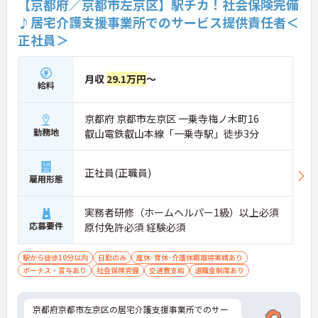
【京都府／京都市左京区】駅チカ！社会保険完備
♪居宅介護支援事業所でのサービス提供責任者＜
正社員＞
月収
29.1万円
～
給料
京都府 京都市左京区 一乗寺梅ノ木町16
勤務地
叡山電鉄叡山本線「一乗寺駅」徒歩3分
正社員(正職員)
雇用形態
実務者研修（ホームヘルパー1級）以上必須
応募要件
原付免許必須 経験必須
駅から徒歩10分以内
日勤のみ
産休･育休･介護休暇取得実績あり
ボーナス・賞与あり
社会保険完備
交通費支給
退職金制度あり
京都府京都市左京区の居宅介護支援事業所でのサー