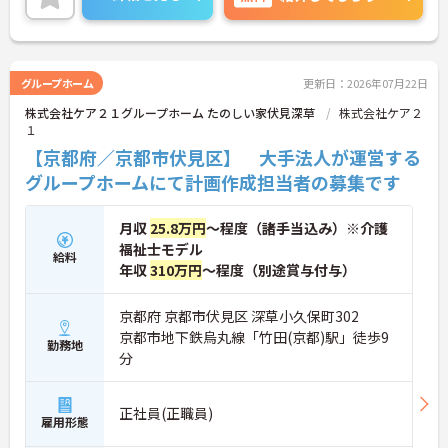
に詳細をお話しいたしますのでお気軽にご相談くだ
さい！
グループホーム
更新日：2026年07月22日
株式会社ケア２１グループホーム たのしい家伏見深草
株式会社ケア２
１
【京都府／京都市伏見区】 大手法人が運営する
グループホームにて計画作成担当者の募集です
月収
25.8万円
～程度（諸手当込み）※介護
福祉士モデル
給料
年収
310万円
～程度（別途賞与付与）
京都府 京都市伏見区 深草小久保町302
京都市地下鉄烏丸線「竹田(京都)駅」徒歩9
勤務地
分
正社員(正職員)
雇用形態