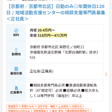
【京都府／京都市北区】日勤のみ◎年間休日120
日♪地域活動支援センターの相談支援専門員募集
＜正社員＞
月収
20.4万円
～
給料
年収
316万円～471万円
京都府 京都市北区 紫野花ノ坊町11
京福電気鉄道北野線「北野白梅町駅」徒歩2
勤務地
5分
正社員(正職員)
雇用形態
■相談支援専門員必須 ■普通自動車運転免
許（AT限定可）必須 ■経験必須 ■短大卒も
応募要件
しくは専門学校（福祉計）卒以上
車通勤可
残業少なめ
住宅手当・補助
土日祝休
日勤のみ
年間休日110日以上
研修制度あり
産休･育休･介護休暇取得実績あり