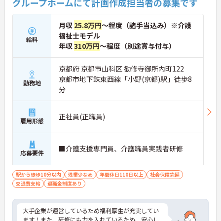
グループホームにて計画作成担当者の募集です
月収
25.8万円
～程度（諸手当込み）※介護
福祉士モデル
給料
年収
310万円
～程度（別途賞与付与）
京都府 京都市山科区 勧修寺御所内町122
京都市地下鉄東西線「小野(京都)駅」徒歩8
勤務地
分
正社員(正職員)
雇用形態
■介護支援専門員、介護職員実践者研修
応募要件
駅から徒歩10分以内
残業少なめ
年間休日110日以上
社会保険完備
交通費支給
退職金制度あり
大手企業が運営しているため福利厚生が充実してい
ます！また、研修にも力を入れているため、安心し