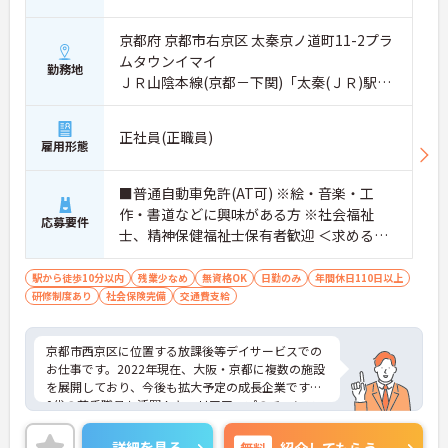
京都府 京都市右京区 太秦京ノ道町11-2プラ
ムタウンイマイ
勤務地
ＪＲ山陰本線(京都－下関)「太秦(ＪＲ)駅」
徒歩7分
正社員(正職員)
雇用形態
■普通自動車免許(AT可) ※絵・音楽・工
作・書道などに興味がある方 ※社会福祉
応募要件
士、精神保健福祉士保有者歓迎 ＜求める人
物像＞子どもの成長を喜べる方
駅から徒歩10分以内
残業少なめ
無資格OK
日勤のみ
年間休日110日以上
研修制度あり
社会保険完備
交通費支給
京都市西京区に位置する放課後等デイサービスでの
お仕事です。2022年現在、大阪・京都に複数の施設
を展開しており、今後も拡大予定の成長企業です。2
0代の若手職員も活躍！キャリアアップのチャンス
も豊富です。ご興味のある方には、面接対策ポイン
トなど、さらに詳細をお話しいたしますのでお気軽
詳細を見る
無料
紹介してもらう