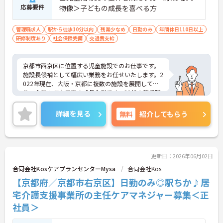
応募要件
物像＞子どもの成長を喜べる方
管理職求人
駅から徒歩10分以内
残業少なめ
日勤のみ
年間休日110日以上
研修制度あり
社会保険完備
交通費支給
京都市西京区に位置する児童施設でのお仕事です。
施設長候補として幅広い業務をお任せいたします。2
022年現在、大阪・京都に複数の施設を展開してお
り、今後も拡大予定の成長企業です。20代の若手職
員も活躍！キャリアアップのチャンスも豊富です。
ご興味のある方には、面接対策ポイントなど、さら
詳細を見る
無料
紹介してもらう
に詳細をお話しいたしますのでお気軽にご相談くだ
さい！
更新日：2026年06月02日
合同会社KosケアプランセンターMysa
合同会社Kos
【京都府／京都市右京区】日勤のみ◎駅ちか♪居
宅介護支援事業所の主任ケアマネジャー募集＜正
社員＞