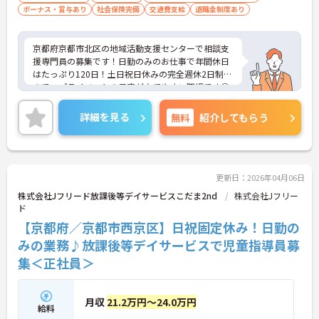
ボーナス・賞与あり
社会保険完備
交通費支給
退職金制度あり
京都府京都市北区の地域活動支援センターで相談支
援専門員の募集です！日勤のみのお仕事で年間休日
はたっぷり120日！土日祝日休みの完全週休2日制な
ので、プライベートの予定が立てやすい職場です◎
また、退職金制度ありで安心して長く働きやすい環
境が整っています♪ご興味のある方は面接ポイント
詳細を見る
無料
紹介してもらう
をお伝えしますので、お気軽にご連絡ください！
更新日：2026年04月06日
株式会社Jフリード放課後等デイサービスこだま2nd
株式会社Jフリー
ド
【京都府／京都市西京区】日祝固定休み！日勤の
みの業務♪放課後等デイサービスで児童指導員募
集＜正社員＞
月収
21.2万円～24.0万円
給料