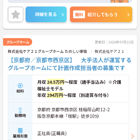
策ポイントなど、さらに詳細をお話しいたしますの
でお気軽にご相談ください！
詳細を見る
無料
紹介してもらう
グループホーム
更新日：2026年07月22日
株式会社ケア２１グループホーム たのしい家桂
株式会社ケア２１
【京都府／京都市西京区】 大手法人が運営する
グループホームにて計画作成担当者の募集です
月収
24.5万円
～程度（諸手当込み）※介護
福祉士モデル
給料
年収
294万円
～程度（別途賞与付与）
京都府 京都市西京区 桂稲荷山町12-2
勤務地
阪急京都本線「桂駅」徒歩10分
正社員(正職員)
雇用形態