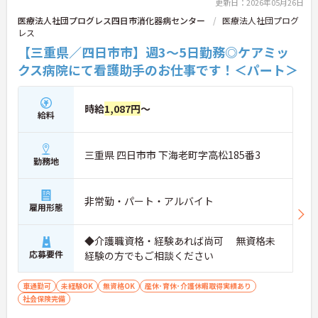
更新日：2026年05月26日
医療法人社団プログレス四日市消化器病センター
医療法人社団プログ
レス
【三重県／四日市市】週3～5日勤務◎ケアミッ
クス病院にて看護助手のお仕事です！＜パート＞
時給
1,087円
～
給料
三重県 四日市市 下海老町字高松185番3
勤務地
非常勤・パート・アルバイト
雇用形態
◆介護職資格・経験あれば尚可 無資格未
応募要件
経験の方でもご相談ください
車通勤可
未経験OK
無資格OK
産休･育休･介護休暇取得実績あり
社会保険完備