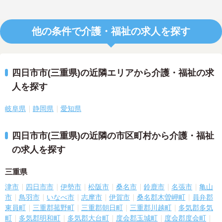
他の条件で介護・福祉の求人を探す
四日市市(三重県)の近隣エリアから介護・福祉の求
人を探す
岐阜県
静岡県
愛知県
四日市市(三重県)の近隣の市区町村から介護・福祉
の求人を探す
三重県
津市
四日市市
伊勢市
松阪市
桑名市
鈴鹿市
名張市
亀山
市
鳥羽市
いなべ市
志摩市
伊賀市
桑名郡木曽岬町
員弁郡
東員町
三重郡菰野町
三重郡朝日町
三重郡川越町
多気郡多気
町
多気郡明和町
多気郡大台町
度会郡玉城町
度会郡度会町