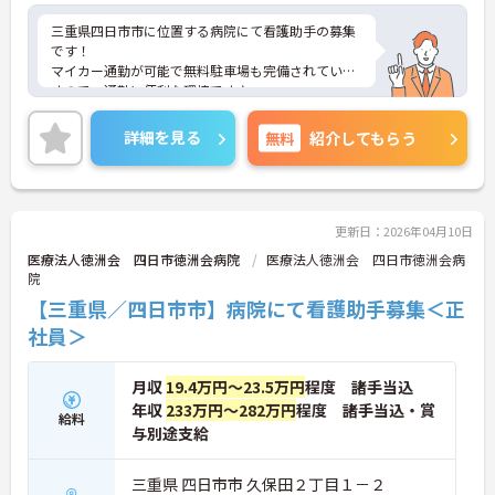
三重県四日市市に位置する病院にて看護助手の募集
です！
マイカー通勤が可能で無料駐車場も完備されていま
すので、通勤に便利な環境です♪
ご興味ある方には、面接対策ポイントなど、さらに
詳細をお話しいたしますのでお気軽にご相談くださ
詳細を見る
無料
紹介してもらう
い！
更新日：2026年04月10日
医療法人徳洲会 四日市徳洲会病院
医療法人徳洲会 四日市徳洲会病
院
【三重県／四日市市】病院にて看護助手募集＜正
社員＞
月収
19.4万円～23.5万円
程度 諸手当込
年収
233万円～282万円
程度 諸手当込・賞
給料
与別途支給
三重県 四日市市 久保田２丁目１－２