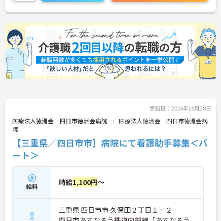
更新日：2026年05月28日
医療法人徳洲会 四日市徳洲会病院
医療法人徳洲会 四日市徳洲会病
院
【三重県／四日市市】病院にて看護助手募集＜パ
ート＞
時給
1,100円
～
給料
三重県 四日市市 久保田２丁目１－２
四日市あすなろう鉄道内部線「あすなろう