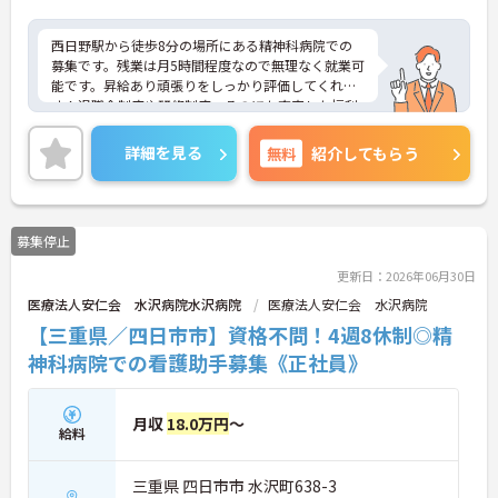
西日野駅から徒歩8分の場所にある精神科病院での
募集です。残業は月5時間程度なので無理なく就業可
能です。昇給あり頑張りをしっかり評価してくれま
す！退職金制度や研修制度、そのほか充実した福利
厚生で働きやすい環境づくりがされています。院内
には保育園が完備されているので、育児をしながら
詳細を見る
無料
紹介してもらう
でも働きやすい職場です♪ご興味ある方は面接ポイ
ントをお伝えしますので、お気軽にご連絡くださ
い。
募集停止
更新日：2026年06月30日
医療法人安仁会 水沢病院水沢病院
医療法人安仁会 水沢病院
【三重県／四日市市】資格不問！4週8休制◎精
神科病院での看護助手募集《正社員》
月収
18.0万円
～
給料
三重県 四日市市 水沢町638-3