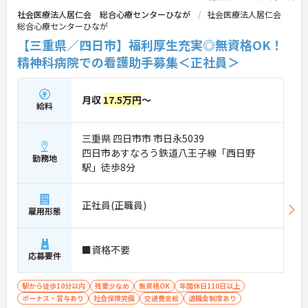
社会医療法人居仁会 総合心療センターひなが
社会医療法人居仁会
総合心療センターひなが
【三重県／四日市】福利厚生充実◎無資格OK！
精神科病院での看護助手募集＜正社員＞
月収
17.5万円
～
給料
三重県 四日市市 市日永5039
四日市あすなろう鉄道八王子線「西日野
勤務地
駅」徒歩8分
正社員(正職員)
雇用形態
■資格不要
応募要件
駅から徒歩10分以内
残業少なめ
無資格OK
年間休日110日以上
ボーナス・賞与あり
社会保険完備
交通費支給
退職金制度あり