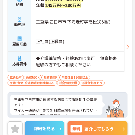
給料
年収
245万円～280万円
三重県 四日市市 下海老町字高松185番3
勤務地
正社員(正職員)
雇用形態
◆介護職資格・経験あれば尚可 無資格未
応募要件
経験の方でもご相談ください
車通勤可
未経験OK
無資格OK
年間休日110日以上
産休･育休･介護休暇取得実績あり
社会保険完備
退職金制度あり
三重県四日市市に位置する病院にて看護助手の募集
です！
マイカー通勤が可能で無料駐車場も完備されていま
すので、通勤に便利な環境です♪
ご興味ある方には、面接対策ポイントなど、さらに
詳細をお話しいたしますのでお気軽にご相談くださ
詳細を見る
無料
紹介してもらう
い！