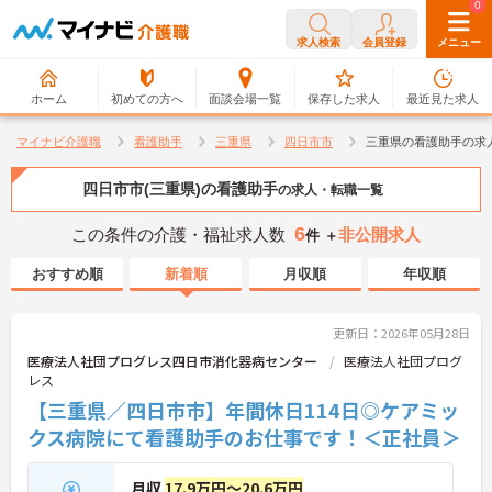
0
0
求人検索
会員登録
メニュー
ホーム
初めての方へ
面談会場一覧
保存した求人
最近見た求人
マイナビ介護職
看護助手
三重県
四日市市
三重県の看護助手の求
四日市市(三重県)の看護助手
の求人・転職一覧
6
この条件の介護・福祉求人数
非公開求人
件 ＋
おすすめ順
新着順
月収順
年収順
更新日：2026年05月28日
医療法人社団プログレス四日市消化器病センター
医療法人社団プログ
レス
【三重県／四日市市】年間休日114日◎ケアミッ
クス病院にて看護助手のお仕事です！＜正社員＞
月収
17.9万円～20.6万円