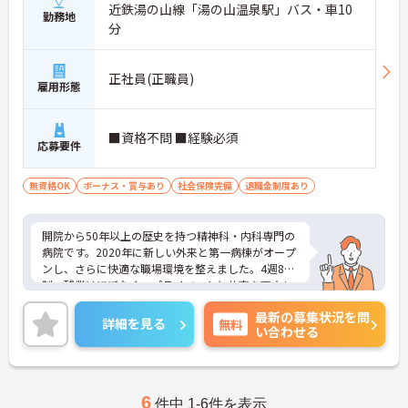
近鉄湯の山線「湯の山温泉駅」バス・車10
勤務地
分
正社員(正職員)
雇用形態
■資格不問 ■経験必須
応募要件
無資格OK
ボーナス・賞与あり
社会保険完備
退職金制度あり
開院から50年以上の歴史を持つ精神科・内科専門の
病院です。2020年に新しい外来と第一病棟がオープ
ンし、さらに快適な職場環境を整えました。4週8休
制、残業はほぼなく、プライベートと仕事を両立し
やすいワークライフバランスが魅力です。無資格の
最新の募集状況を問
方でも安心して働けるよう、先輩職員によるサポー
詳細を見る
無料
い合わせる
ト体制が整っています。ご興味のある方には、面接
対策ポイントなど、さらに詳細をお話ししますので
お気軽にご相談ください！
6
件中 1-6件を表示