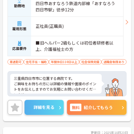
四日市あすなろう鉄道内部線「あすなろう
勤務地
四日市駅」徒歩12分
正社員(正職員)
雇用形態
■旧ヘルパー2級もしくは初任者研修者以
応募要件
上、介護福祉士の方
車通勤可
住宅手当・補助
年間休日110日以上
社会保険完備
退職金制度あり
三重県四日市市に位置する病院です。
ご興味をお持ちの方には詳細の情報や面接のポイン
トをお伝えしますのでお気軽にお問い合わせくださ
いませ。
詳細を見る
無料
紹介してもらう
更新日：2025年10月23日