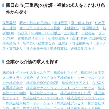
四日市市(三重県)の介護・福祉の求人をこだわり条
件から探す
夜勤専従
駅から徒歩10分以内
車通勤可
寮・借り上げ
住宅手
当・補助
オープニングスタッフ募集
未経験OK
管理職求人
無
資格OK
高収入
年間休日110日以上
土日祝休
日勤のみ
ブラ
ンクOK
資格取得サポート
研修制度あり
産休･育休･介護休暇取
得実績あり
新卒OK
残業少なめ
託児所・育児補助あり
ボーナ
ス・賞与あり
社会保険完備
交通費支給
退職金制度あり
企業から介護の求人を探す
株式会社ベネッセスタイルケア
株式会社ツクイ
株式会社日本ア
メニティライフ協会
ＳＯＭＰＯケア株式会社
ソーシャルインク
ルー株式会社
株式会社SOYOKAZE
株式会社ケア２１
ALSOK
介護株式会社
株式会社ケアリッツ・アンド・パートナーズ
株式
会社ニチイ学館
株式会社ソラスト
株式会社やさしい手
株式会
社ケア２１
株式会社ニチイケアパレス
株式会社サンガジャパン
株式会社川島コーポレーション
株式会社アンビス
株式会社サ
ンウェルズ
株式会社スーパー・コート
社会福祉法人ノテ福祉