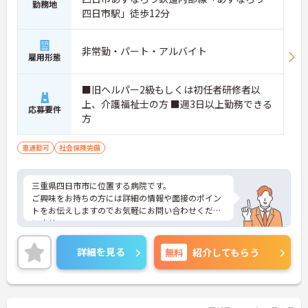
勤務地
四日市駅」徒歩12分
非常勤・パート・アルバイト
雇用形態
■旧ヘルパー2級もしくは初任者研修者以
上、介護福祉士の方 ■週3日以上勤務できる
応募要件
方
車通勤可
社会保険完備
三重県四日市市に位置する病院です。
ご興味をお持ちの方には詳細の情報や面接のポイン
トをお伝えしますのでお気軽にお問い合わせくださ
いませ。
詳細を見る
無料
紹介してもらう