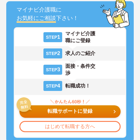
マイナビ介護職に
お気軽にご相談
下さい！
マイナビ介護
1
STEP
職にご登録
2
求人のご紹介
STEP
面接・条件交
3
STEP
渉
4
転職成功！
STEP
転職サポートに登録
はじめて転職する方へ