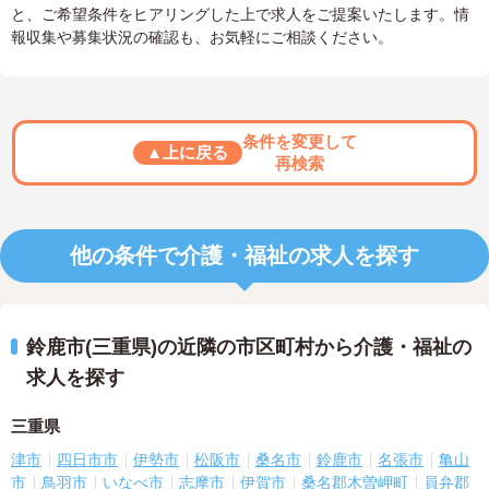
と、ご希望条件をヒアリングした上で求人をご提案いたします。情
報収集や募集状況の確認も、お気軽にご相談ください。
条件を変更して
▲上に戻る
再検索
他の条件で介護・福祉の求人を探す
鈴鹿市(三重県)の近隣の市区町村から介護・福祉の
求人を探す
三重県
津市
四日市市
伊勢市
松阪市
桑名市
鈴鹿市
名張市
亀山
市
鳥羽市
いなべ市
志摩市
伊賀市
桑名郡木曽岬町
員弁郡