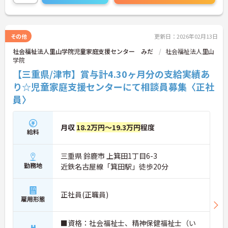
ト。将来的には管理者やエリアマネージャーへのキ
ャリアアップも目指せます。20代から60代まで幅広
い年代のスタッフが活躍しており、和やかな雰囲気
の職場です。介護経験を活かしたい方、福祉の資格
その他
更新日：2026年02月13日
をお持ちの方、安定した法人でキャリアを築きたい
社会福祉法人里山学院児童家庭支援センター みだ
社会福祉法人里山
方におすすめです。
学院
★おすすめPOINT★
【三重県/津市】賞与計4.30ヶ月分の支給実績あ
・生活支援員からスタートし、サービス管理責任者
り☆児童家庭支援センターにて相談員募集〈正社
やエリアマネージャーへと続く明確なステップアッ
員〉
プの道筋が用意されています。急成長中の企業であ
るためポストも豊富にあり、専門性を高めながらマ
ネジメント職への挑戦も視野に入れていただけま
す。
月収
18.2万円～19.3万円
程度
給料
・年間休日114日、残業月平均10時間程度という就
業環境に加え、産前産後休暇や育児休暇制度がしっ
かりと整備されています。オンとオフの切り替えを
三重県 鈴鹿市 上箕田1丁目6-3
明確にし、心身ともに充実した状態で長くご活躍い
勤務地
近鉄名古屋線「箕田駅」徒歩20分
ただけます。
・グループホーム一棟あたりの入居者様20名定員を
常時2～4名のスタッフで支援、国基準を上回る人員
正社員(正職員)
配置や夜間複数名体制が敷かれているため、業務に
雇用形態
追われることなくご利用者様のペースに合わせたサ
ポートが可能です。施設も専用設計で働きやすく、
■資格：社会福祉士、精神保健福祉士（い
ご自身の理想とする福祉を実践できる環境が整って