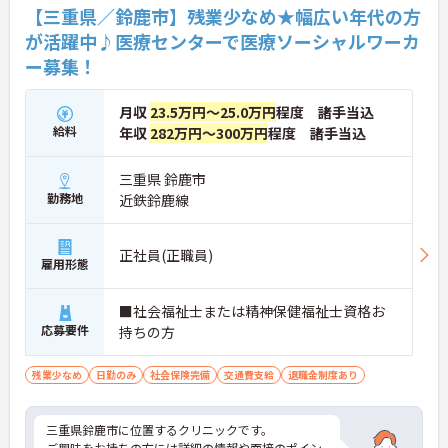
【三重県／鈴鹿市】残業少なめ★幅広い年代の方
が活躍中♪医療センターで医療ソーシャルワーカ
ー募集！
月収
23.5万円～25.0万円
程度 諸手当込
給料
年収
282万円～300万円
程度 諸手当込
三重県 鈴鹿市
勤務地
近鉄鈴鹿線
正社員(正職員)
雇用形態
■社会福祉士または精神保健福祉士資格お
応募要件
持ちの方
残業少なめ
日勤のみ
社会保険完備
交通費支給
退職金制度あり
三重県鈴鹿市に位置するクリニックです。
ご興味をお持ちの方には詳細の情報や面接のポイン