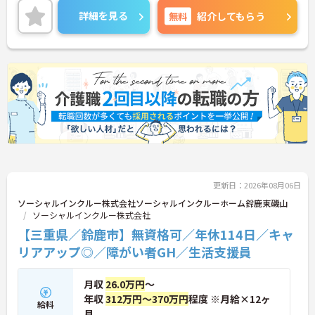
フのサポートを行うハイクラスなポジションです。
詳細を見る
無料
紹介してもらう
最新設備とバリアフリーが完備され、スタッフの身
体的負担が少なく、広域手当5万円が付与されるこ
とで高い給与水準を実現しています。年間休日114
日の確保や、献立・レシピの完全標準化による業務
効率化など、ワークライフバランスを保ちながら定
年70歳まで長期的に活躍できる制度が盤石に整って
います。複数施設を経験することで培われるマネジ
メント視点は、将来的なエリアマネージャーへのキ
ャリアアップにも直結しており、最新の環境で専門
性を発揮したいプロフェッショナルの方にお勧めで
す。
★おすすめPOINT★
更新日：2026年08月06日
・広域支援員として複数のホームを巡るため、各ホ
ームのパートスタッフの教育やサポートにも携わる
ソーシャルインクルー株式会社ソーシャルインクルーホーム鈴鹿東磯山
ことができ、現場の介助業務にとどまらず、施設運
ソーシャルインクルー株式会社
営や人材育成の視点を養うことで、将来のエリアマ
【三重県／鈴鹿市】無資格可／年休114日／キャ
ネージャー候補としてのステップアップに直結しま
リアアップ◎／障がい者GH／生活支援員
す。
・定年70歳、再雇用75歳までという業界屈指の制度
があり、20代から60代まで幅広い年代が活躍してい
月収
26.0万円
～
ます。年間休日も114日確保されているため、無理
年収
312万円～370万円
程度 ※月給×12ヶ
なく長期的なキャリアを築いていただけます。
給料
月
・全施設がバリアフリー設計かつ最新設備を備えて