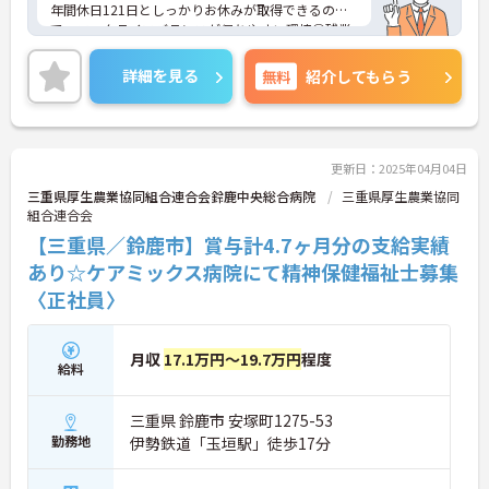
年間休日121日としっかりお休みが取得できるの
で、ワークライフバランスが保ちやすい環境◎残業
が少なめなので出勤日でもプライベートと両立がし
やすいですよ♪また嬉しい賞与4.8か月分実績あり！
詳細を見る
無料
紹介してもらう
患者さまの為に努力した結果がそのまま評価や実績
に繋がります！ご興味をお持ちの方には詳細の情報
や面接のポイントをお伝えしますのでお気軽にお問
い合わせくださいませ。
更新日：2025年04月04日
三重県厚生農業協同組合連合会鈴鹿中央総合病院
三重県厚生農業協同
組合連合会
【三重県／鈴鹿市】賞与計4.7ヶ月分の支給実績
あり☆ケアミックス病院にて精神保健福祉士募集
〈正社員〉
月収
17.1万円～19.7万円
程度
給料
三重県 鈴鹿市 安塚町1275-53
勤務地
伊勢鉄道「玉垣駅」徒歩17分