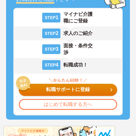
マイナビ介護
1
STEP
職にご登録
2
求人のご紹介
STEP
面接・条件交
3
STEP
渉
4
転職成功！
STEP
転職サポートに登録
はじめて転職する方へ