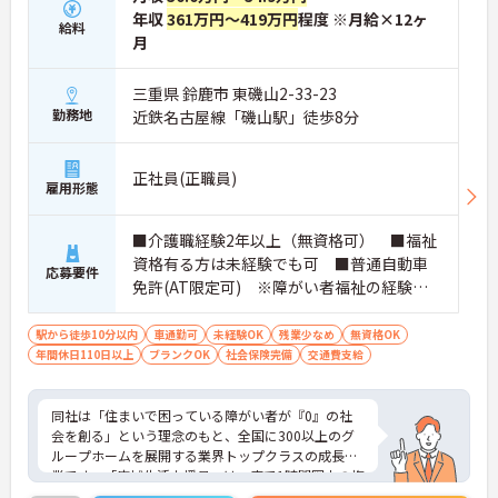
年収
361万円～419万円
程度 ※月給×12ヶ
給料
月
三重県 鈴鹿市 東磯山2-33-23
勤務地
近鉄名古屋線「磯山駅」徒歩8分
正社員(正職員)
雇用形態
■介護職経験2年以上（無資格可） ■福祉
資格有る方は未経験でも可 ■普通自動車
応募要件
免許(AT限定可) ※障がい者福祉の経験は
不問です。※実務経験2年以上の方、障がい
者福祉に関する経験をお持ちの方大歓迎
駅から徒歩10分以内
車通勤可
未経験OK
残業少なめ
無資格OK
年間休日110日以上
ブランクOK
社会保険完備
交通費支給
同社は「住まいで困っている障がい者が『0』の社
会を創る」という理念のもと、全国に300以上のグ
ループホームを展開する業界トップクラスの成長企
業です。「広域生活支援員」は、車で1時間圏内の複
数施設を横断的に担当し、現場支援とパートスタッ