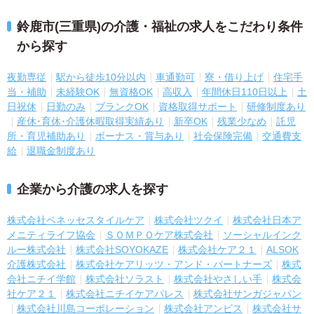
鈴鹿市(三重県)の介護・福祉の求人をこだわり条件
から探す
夜勤専従
駅から徒歩10分以内
車通勤可
寮・借り上げ
住宅手
当・補助
未経験OK
無資格OK
高収入
年間休日110日以上
土
日祝休
日勤のみ
ブランクOK
資格取得サポート
研修制度あり
産休･育休･介護休暇取得実績あり
新卒OK
残業少なめ
託児
所・育児補助あり
ボーナス・賞与あり
社会保険完備
交通費支
給
退職金制度あり
企業から介護の求人を探す
株式会社ベネッセスタイルケア
株式会社ツクイ
株式会社日本ア
メニティライフ協会
ＳＯＭＰＯケア株式会社
ソーシャルインク
ルー株式会社
株式会社SOYOKAZE
株式会社ケア２１
ALSOK
介護株式会社
株式会社ケアリッツ・アンド・パートナーズ
株式
会社ニチイ学館
株式会社ソラスト
株式会社やさしい手
株式会
社ケア２１
株式会社ニチイケアパレス
株式会社サンガジャパン
株式会社川島コーポレーション
株式会社アンビス
株式会社サ