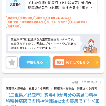
ずれか必須）助産師（あれば尚可）普通自
います。
応募要件
動車運転免許（必須） ※社会福祉主事で児
童福祉事業従事2年以上経験のある方も可 ■
経験：必須
車通勤可
残業少なめ
日勤のみ
年間休日110日以上
産休･育休･介護休暇取得実績あり
ボーナス・賞与あり
社会保険完備
交通費支給
三重県津市に位置する児童家庭支援センターです。
土日休みですので、週末はプライベートやご家庭の
時間を大切にしていただけます。
昇給や賞与制度があり頑張りが評価されてしっかり
と職員に還元されます。賞与は計4.3ヶ月分の支給実
績と嬉しい高待遇です。
詳細を見る
無料
紹介してもらう
ご興味のある方には、面接対策ポイントなど、さら
に詳細をお話しいたしますのでお気軽にご相談くだ
さい！
更新日：2025年07月11日
医療法人鈴桜会 鈴鹿さくら病院
医療法人鈴桜会 鈴鹿さくら病院
【三重県／鈴鹿市】賞与4.8か月分の実績◎精神
科精神病院での精神保健福祉士の募集です！＜正