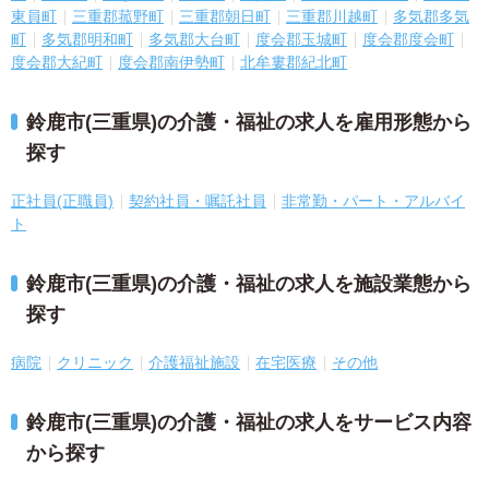
東員町
三重郡菰野町
三重郡朝日町
三重郡川越町
多気郡多気
町
多気郡明和町
多気郡大台町
度会郡玉城町
度会郡度会町
度会郡大紀町
度会郡南伊勢町
北牟婁郡紀北町
鈴鹿市(三重県)の介護・福祉の求人を雇用形態から
探す
正社員(正職員)
契約社員・嘱託社員
非常勤・パート・アルバイ
ト
鈴鹿市(三重県)の介護・福祉の求人を施設業態から
探す
病院
クリニック
介護福祉施設
在宅医療
その他
鈴鹿市(三重県)の介護・福祉の求人をサービス内容
から探す