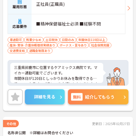
正社員(正職員)
雇用形態
■精神保健福祉士必須 ■経験不問
応募要件
車通勤可
残業少なめ
土日祝休
日勤のみ
年間休日110日以上
産休･育休･介護休暇取得実績あり
ボーナス・賞与あり
社会保険完備
交通費支給
退職金制度あり
三重県鈴鹿市に位置するケアミックス病院です。マ
イカー通勤可能でございます。
年間休日が120日としっかりお休みを取得できるの
で、ワークライフバランスを大切にしたい方におす
すめです。
昇給や賞与制度があり頑張りが評価されてしっかり
詳細を見る
無料
紹介してもらう
と職員に還元されます。賞与は計4.7ヶ月分の支給実
績と嬉しい高待遇です。
ご興味のある方には、面接対策ポイントなど、さら
に詳細をお話しいたしますのでお気軽にご相談くだ
さい！
その他
更新日：2025年02月27日
名称非公開 ※詳細はお問合せください