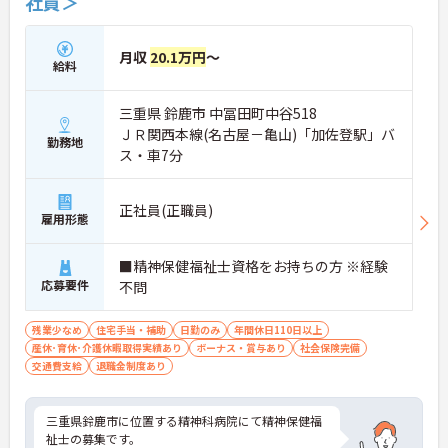
社員＞
月収
20.1万円
～
給料
三重県 鈴鹿市 中冨田町中谷518
ＪＲ関西本線(名古屋－亀山)「加佐登駅」バ
勤務地
ス・車7分
正社員(正職員)
雇用形態
■精神保健福祉士資格をお持ちの方 ※経験
応募要件
不問
残業少なめ
住宅手当・補助
日勤のみ
年間休日110日以上
産休･育休･介護休暇取得実績あり
ボーナス・賞与あり
社会保険完備
交通費支給
退職金制度あり
三重県鈴鹿市に位置する精神科病院にて精神保健福
祉士の募集です。