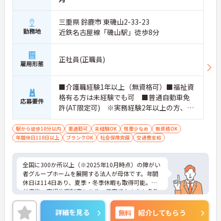
おり、清潔感にあふれた美しい環境です。ハード面
に加え、ソフト面でも「献立の事前決定・レシピ完
三重県 鈴鹿市 東磯山2-33-23
備」により現場の負担が大幅に軽減されています。
勤務地
近鉄名古屋線「磯山駅」徒歩8分
ご利用者様の安全性はもちろん、働くスタッフにと
っても身体的負担が少なく、高いモチベーションを
保って業務に集中できます。
正社員(正職員)
雇用形態
■介護職経験1年以上（無資格可）■福祉資
格有る方は未経験でも可 ■普通自動車免
応募要件
許(AT限定可) ※実務経験2年以上の方、障
がい者福祉に関する経験をお持ちの方大歓
迎
駅から徒歩10分以内
車通勤可
未経験OK
残業少なめ
無資格OK
年間休日110日以上
ブランクOK
社会保険完備
交通費支給
全国に300か所以上（※2025年10月時点）の障がい
者グループホームを展開する法人が母体です。年間
休日は114日あり、夏季・冬季休暇も取得可能。産
前産後・育児休暇制度もあり、子育て中の方も多数
活躍中で、ワークライフバランスを大切にしながら
働ける環境が整っています。研修制度や外部勉強会
詳細を見る
無料
紹介してもらう
の受講支援もあり、スキルアップもしっかりサポー