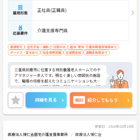
正社員(正職員)
雇用形態
介護支援専門員
応募要件
車通勤可
住宅手当・補助
日勤のみ
産休･育休･介護休暇取得実績あり
ボーナス・賞与あり
社会保険完備
交通費支給
退職金制度あり
三重県鈴鹿市に位置する特別養護老人ホームでのケ
アマネジャー求人です。明るく楽しい雰囲気の施設
で、職種の垣根を超えたコミュニケーションも大切
にしています。17時台定時、残業は少なめで、プラ
イベートとの両立もしやすいです。ご興味のある方
には、面接対策ポイントなど、さらに詳細をお話し
詳細を見る
無料
紹介してもらう
いたしますのでお気軽にご相談ください！
更新日：2026年03月19日
医療法人博仁会居宅介護支援事業所
医療法人博仁会