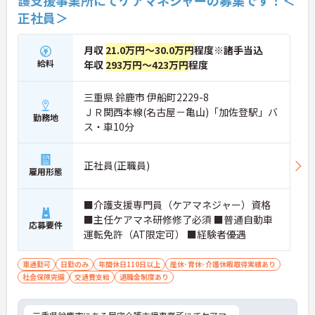
護支援事業所にてケアマネジャーの募集です！＜
正社員＞
月収
21.0万円～30.0万円
程度※諸手当込
給料
年収
293万円～423万円
程度
三重県 鈴鹿市 伊船町2229-8
ＪＲ関西本線(名古屋－亀山)「加佐登駅」バ
勤務地
ス・車10分
正社員(正職員)
雇用形態
■介護支援専門員（ケアマネジャー）資格
■主任ケアマネ研修修了必須 ■普通自動車
応募要件
運転免許（AT限定可） ■経験者優遇
車通勤可
日勤のみ
年間休日110日以上
産休･育休･介護休暇取得実績あり
社会保険完備
交通費支給
退職金制度あり