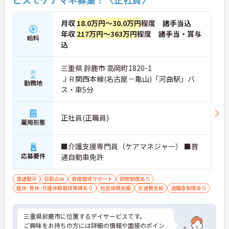
月収
18.0万円～30.0万円
程度 諸手当込
年収
217万円～363万円
程度 諸手当・賞与
給料
込
三重県 鈴鹿市 高岡町1820-1
ＪＲ関西本線(名古屋－亀山)「河曲駅」バ
勤務地
ス・車5分
正社員(正職員)
雇用形態
■介護支援専門員（ケアマネジャー） ■普
応募要件
通自動車免許
車通勤可
日勤のみ
資格取得サポート
研修制度あり
産休･育休･介護休暇取得実績あり
社会保険完備
交通費支給
退職金制度あり
三重県鈴鹿市に位置するデイサービスです。
ご興味をお持ちの方には詳細の情報や面接のポイン