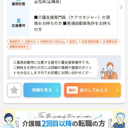
正社員(正職員)
雇用形態
■介護支援専門員（ケアマネジャー）の資
格をお持ちの方 ■普通自動車免許をお持ち
応募要件
の方
車通勤可
日勤のみ
年間休日110日以上
高収入
社会保険完備
交通費支給
退職金制度あり
三重県鈴鹿市に位置する居宅介護支援事業所です。
ご興味をお持ちの方には詳細の情報や面接のポイン
トをお伝えしますのでお気軽にお問い合わせくださ
いませ。
詳細を見る
無料
紹介してもらう