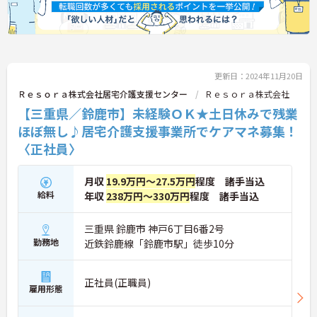
更新日：2024年11月20日
Ｒｅｓｏｒａ株式会社居宅介護支援センター
Ｒｅｓｏｒａ株式会社
【三重県／鈴鹿市】未経験ＯＫ★土日休みで残業
ほぼ無し♪居宅介護支援事業所でケアマネ募集！
〈正社員〉
月収
19.9万円～27.5万円
程度 諸手当込
給料
年収
238万円～330万円
程度 諸手当込
三重県 鈴鹿市 神戸6丁目6番2号
勤務地
近鉄鈴鹿線「鈴鹿市駅」徒歩10分
正社員(正職員)
雇用形態