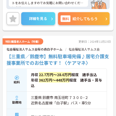
トをお伝えしますのでお気軽にお問い合わせくださ
いませ。
詳細を見る
無料
紹介してもらう
特別養護老人ホーム（特養）
更新日：2024年11月23日
社会福祉法人サムス会桜の森白子ホーム
社会福祉法人サムス会
【三重県／鈴鹿市】無料駐車場完備♪居宅介護支
援事業所でのお仕事です！〈ケアマネ〉
月収
22.7万円～28.0万円
程度 諸手当込
年収
362万円～448万円
程度 諸手当・賞与
給料
込
三重県 鈴鹿市 南玉垣町７３００-２
勤務地
近鉄名古屋線「白子駅」バス・車5分