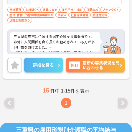
車通勤可
未経験OK
残業少なめ
住宅手当・補助
日勤のみ
ブランクOK
産休･育休･介護休暇取得実績あり
高収入
社会保険完備
交通費支給
退職金制度あり
三重県鈴鹿市に位置する居宅介護支援事業所です。
非常に人間関係も良く長くお勤めされている方が多
い印象を受けました。
ご興味をお持ちの方には詳細の情報や面接のポイン
トをお伝えしますのでお気軽にお問い合わせくださ
最新の募集状況を問
いませ。
詳細を見る
無料
い合わせる
15
件中 1-15件を表示
1
三重県の雇用形態別介護職の平均給与