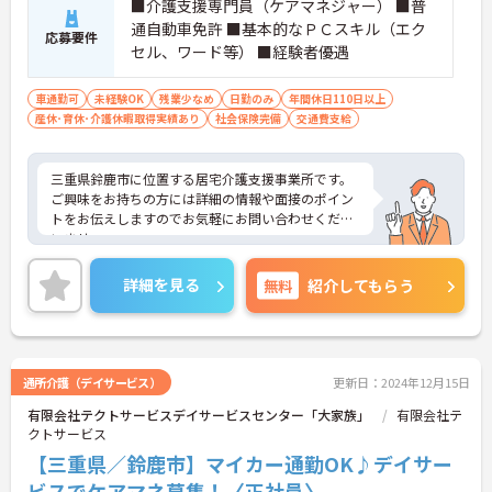
■介護支援専門員（ケアマネジャー） ■普
通自動車免許 ■基本的なＰＣスキル（エク
応募要件
セル、ワード等） ■経験者優遇
車通勤可
未経験OK
残業少なめ
日勤のみ
年間休日110日以上
産休･育休･介護休暇取得実績あり
社会保険完備
交通費支給
三重県鈴鹿市に位置する居宅介護支援事業所です。
ご興味をお持ちの方には詳細の情報や面接のポイン
トをお伝えしますのでお気軽にお問い合わせくださ
いませ。
詳細を見る
無料
紹介してもらう
通所介護（デイサービス）
更新日：2024年12月15日
有限会社テクトサービスデイサービスセンター「大家族」
有限会社テ
クトサービス
【三重県／鈴鹿市】マイカー通勤OK♪デイサー
ビスでケアマネ募集！〈正社員〉