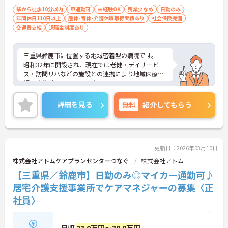
駅から徒歩10分以内
車通勤可
未経験OK
残業少なめ
日勤のみ
年間休日110日以上
産休･育休･介護休暇取得実績あり
社会保険完備
交通費支給
退職金制度あり
三重県鈴鹿市に位置する地域密着型の病院です。
昭和32年に開設され、現在では老健・デイサービ
ス・訪問リハなどの施設との連携により地域医療を
幅広くサポートしています。
病院以外にも活躍の場を広く設けていますので、
様々な経験を積むことができます。
詳細を見る
無料
紹介してもらう
興味のある方は是非お気軽にご相談くださいませ。
更新日：2026年03月10日
株式会社アトムケアプランセンターつなぐ
株式会社アトム
【三重県／鈴鹿市】日勤のみ◎マイカー通勤可♪
居宅介護支援事業所でケアマネジャーの募集〈正
社員〉
月収
23.0万円～30.0万円