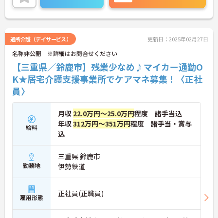
で、ご自身のスキルアップもできます！
こちらの求人にご興味がございましたら面接のポイ
ントもお伝えしますので是非ご応募お待ちしており
ます。
通所介護（デイサービス）
更新日：2025年02月27日
名称非公開 ※詳細はお問合せください
【三重県／鈴鹿市】残業少なめ♪マイカー通勤O
K★居宅介護支援事業所でケアマネ募集！〈正社
員〉
月収
22.0万円～25.0万円
程度 諸手当込
年収
312万円～351万円
程度 諸手当・賞与
給料
込
三重県 鈴鹿市
勤務地
伊勢鉄道
正社員(正職員)
雇用形態