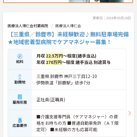
更新日：2026年03月19日
医療法人博仁会村瀬病院
医療法人博仁会
【三重県／鈴鹿市】未経験歓迎♪無料駐車場完備
★地域密着型病院でケアマネジャー募集！
月収
22.5万円
～程度(諸手当込)
給料
年収
270万円
～程度 諸手当込 別途賞与
三重県 鈴鹿市 神戸三丁目12-10
勤務地
伊勢鉄道「鈴鹿駅」徒歩7分
正社員(正職員)
雇用形態
■介護支援専門員（ケアマネジャー）の資
格をお持ちの方 ■普通自動車免許（ＡＴ限
応募要件
定可） ■未経験の方も応募可能