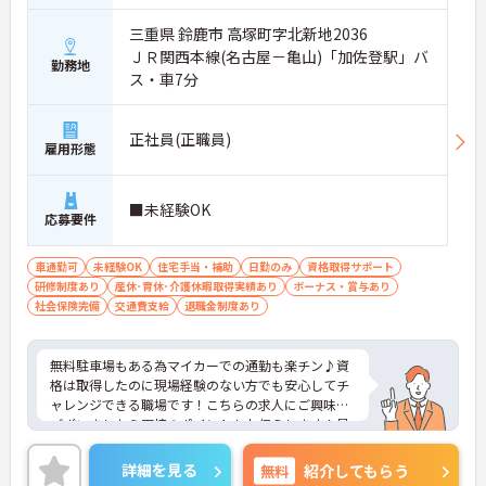
三重県 鈴鹿市 高塚町字北新地2036
ＪＲ関西本線(名古屋－亀山)「加佐登駅」バ
勤務地
ス・車7分
正社員(正職員)
雇用形態
■未経験OK
応募要件
車通勤可
未経験OK
住宅手当・補助
日勤のみ
資格取得サポート
研修制度あり
産休･育休･介護休暇取得実績あり
ボーナス・賞与あり
社会保険完備
交通費支給
退職金制度あり
無料駐車場もある為マイカーでの通勤も楽チン♪資
格は取得したのに現場経験のない方でも安心してチ
ャレンジできる職場です！こちらの求人にご興味が
ございましたら面接のポイントもお伝えします！是
非ご応募お待ちしております。
詳細を見る
無料
紹介してもらう