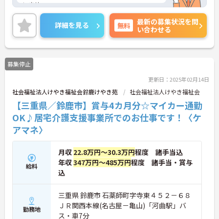
いませ。
最新の募集状況を問
詳細を見る
無料
い合わせる
募集停止
更新日：2025年02月14日
社会福祉法人けやき福祉会鈴鹿けやき苑
社会福祉法人けやき福祉会
【三重県／鈴鹿市】賞与4カ月分☆マイカー通勤
OK♪居宅介護支援事業所でのお仕事です！〈ケ
アマネ〉
月収
22.8万円～30.3万円
程度 諸手当込
年収
347万円～485万円
程度 諸手当・賞与
給料
込
三重県 鈴鹿市 石薬師町字寺東４５２－６８
ＪＲ関西本線(名古屋－亀山)「河曲駅」バ
勤務地
ス・車7分