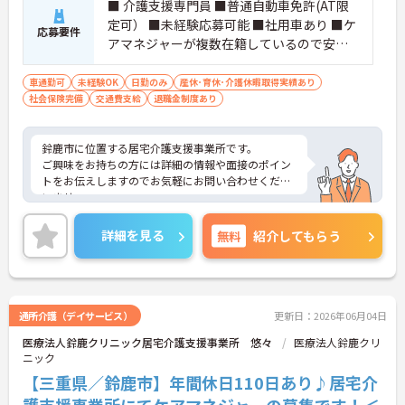
■ 介護支援専門員 ■普通自動車免許(AT限
定可） ■未経験応募可能 ■社用車あり ■ケ
応募要件
アマネジャーが複数在籍しているので安心
して働ける環境
車通勤可
未経験OK
日勤のみ
産休･育休･介護休暇取得実績あり
社会保険完備
交通費支給
退職金制度あり
鈴鹿市に位置する居宅介護支援事業所です。
ご興味をお持ちの方には詳細の情報や面接のポイン
トをお伝えしますのでお気軽にお問い合わせくださ
いませ。
詳細を見る
無料
紹介してもらう
通所介護（デイサービス）
更新日：2026年06月04日
医療法人鈴鹿クリニック居宅介護支援事業所 悠々
医療法人鈴鹿クリ
ニック
【三重県／鈴鹿市】年間休日110日あり♪居宅介