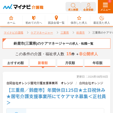
0
0
求人検索
会員登録
メニュー
ホーム
初めての方へ
面談会場一覧
保存した求人
最近見た求人
マイナビ介護職
ケアマネージャー
三重県
鈴鹿市
三重県のケアマ
鈴鹿市(三重県)のケアマネージャー
の求人・転職一覧
15
この条件の介護・福祉求人数
非公開求人
件 ＋
おすすめ順
新着順
月収順
年収順
更新日：2026年08月06日
合同会社オレンジ居宅介護支援事業所 オレンジ
合同会社オレンジ
【三重県／鈴鹿市】年間休日125日★土日祝休み
★居宅介護支援事業所にてケアマネ募集＜正社員
＞