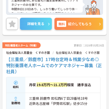
三重県鈴鹿市にある居宅介護支援事業所にてケアマ
ネジャーのお仕事です。
年間休日110日あり、しっかり働いてしっかり休め
る、社員にとって理想の働き方を実現できます♪
ご興味ある方には、面接対策ポイントなど、さらに
詳細をお話しいたしますのでお気軽にご相談くださ
詳細を見る
無料
紹介してもらう
い。
特別養護老人ホーム（特養）
更新日：2026年05月26日
社会福祉法人慈童会 くすのき園
社会福祉法人慈童会 くすのき園
【三重県／鈴鹿市】17時台定時＆残業少なめ◎
特別養護老人ホームでのケアマネジャー募集（正
社員）
月収
19.8万円～21.2万円
程度 諸手当込
給料
三重県 鈴鹿市 若松西6丁目28番地18号
勤務地
近鉄名古屋線「伊勢若松駅」徒歩15分