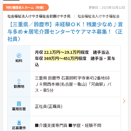
特別養護老人ホーム（特養）
更新日：2025年02月12日
社会福祉法人けやき福祉会鈴鹿けやき苑
社会福祉法人けやき福祉会
【三重県／鈴鹿市】未経験ＯＫ！残業少なめ♪賞
与多め★居宅介護センターでケアマネ募集！〈正
社員〉
月収
22.1万円～29.1万円
程度 諸手当込
年収
369万円～451万円
程度 諸手当・賞与
給料
込
三重県 鈴鹿市 石薬師町字寺東452番地68
ＪＲ関西本線(名古屋－亀山)「河曲駅」バ
勤務地
ス・車5分
正社員(正職員)
雇用形態
■介護支援専門員 ■学歴・経験不問
応募要件