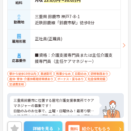
給料
三重県 鈴鹿市 神戸7-8-1
勤務地
近鉄鈴鹿線「鈴鹿市駅」徒歩8分
正社員(正職員)
雇用形態
■資格：介護支援専門員または主任介護支
応募要件
援専門員（主任ケアマネジャー）
駅から徒歩10分以内
車通勤可
残業少なめ
日勤のみ
研修制度あり
産休･育休･介護休暇取得実績あり
ボーナス・賞与あり
社会保険完備
交通費支給
三重県鈴鹿市に位置する居宅介護支援事業所でケア
マネジャーの募集です！
日勤のみのお仕事で、土曜・日曜休み！最寄り駅か
ら徒歩圏内のため通勤も楽々♪マイカーでの通勤も
OK！昇給や賞与制度があり、頑張りが評価されてし
っかりと還元されます。丁寧な研修とフォロー体制
詳細を見る
無料
紹介してもらう