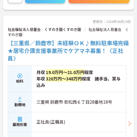
更新日：2026年06月19日
社会福祉法人慈童会 くすのき園くすのき園
社会福祉法人慈童会 く
すのき園
【三重県／鈴鹿市】未経験ＯＫ♪無料駐車場完備
★居宅介護支援事業所でケアマネ募集！〈正社
員〉
月収
19.0万円～21.0万円
程度
年収
320万円～348万円
程度 諸手当、賞与
給料
込み
三重県 鈴鹿市 若松西６丁目28番地18号
勤務地
正社員(正職員)
雇用形態