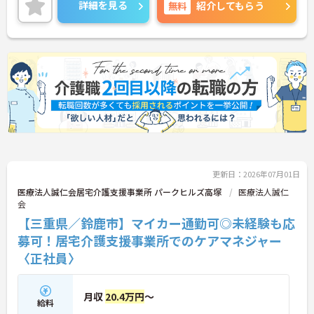
ます。今回募集するのは居宅介護支援専門員。土日
詳細を見る
無料
紹介してもらう
祝休み・年間休日125日とお休みが充実しており、
仕事とプライベートの両立がしやすい環境です。ま
た、担当件数や認定調査に応じた手当も支給される
ため、頑張りが収入につながる点も魅力。少人数な
らではの連携の取りやすさがあり、利用者さま一人
ひとりと丁寧に向き合いたい方におすすめの職場で
す。
更新日：2026年07月01日
医療法人誠仁会居宅介護支援事業所 パークヒルズ高塚
医療法人誠仁
会
【三重県／鈴鹿市】マイカー通勤可◎未経験も応
募可！居宅介護支援事業所でのケアマネジャー
〈正社員〉
月収
20.4万円
～
給料