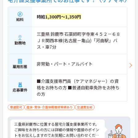
時給
1,300円～1,350円
給料
三重県 鈴鹿市 石薬師町字寺東４５２－６８
ＪＲ関西本線(名古屋－亀山)「河曲駅」バ
勤務地
ス・車7分
非常勤・パート・アルバイト
雇用形態
■介護支援専門員（ケアマネジャー）の資
格をお持ちの方 ■普通自動車免許をお持ち
応募要件
の方
車通勤可
産休･育休･介護休暇取得実績あり
交通費支給
三重県鈴鹿市に位置する居宅介護支援事業所です。
ご興味をお持ちの方には詳細の情報や面接のポイン
トをお伝えしますのでお気軽にお問い合わせくださ