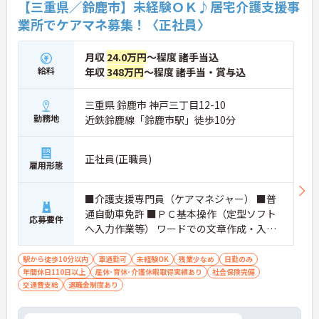
【三重県／鈴鹿市】未経験ＯＫ♪居宅介護支援事
業所でケアマネ募集！〈正社員〉
月収
24.0万円
～程度 諸手当込
給料
年収
348万円
～程度 諸手当・賞与込
三重県 鈴鹿市 神戸三丁目12-10
勤務地
近鉄鈴鹿線「鈴鹿市駅」徒歩10分
正社員(正職員)
雇用形態
■介護支援専門員（ケアマネジャー） ■普
通自動車免許 ■ＰＣ基本操作（定型ソフト
応募要件
へ入力作業等） ワードでの文章作成・入力
程度 エクセルでの表作成・入力程度 ■未経
験の方も応募可能
駅から徒歩10分以内
車通勤可
未経験OK
残業少なめ
日勤のみ
年間休日110日以上
産休･育休･介護休暇取得実績あり
社会保険完備
交通費支給
退職金制度あり