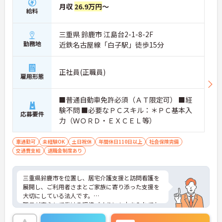
月収
26.9万円
～
給料
三重県 鈴鹿市 江島台2-1-8-2F
勤務地
近鉄名古屋線「白子駅」徒歩15分
正社員(正職員)
雇用形態
■普通自動車免許必須（ＡＴ限定可） ■経
験不問 ■必要なＰＣスキル：＊ＰＣ基本入
応募要件
力（ＷＯＲＤ・ＥＸＣＥＬ等）
車通勤可
未経験OK
土日祝休
年間休日110日以上
社会保険完備
交通費支給
退職金制度あり
三重県鈴鹿市を位置し、居宅介護支援と訪問看護を
展開し、ご利用者さまとご家族に寄り添った支援を
大切にしている法人です。
職員が安心して働ける環境づくりにも力を入れてお
り、子育て中の方でも働きやすい職場を目指してい