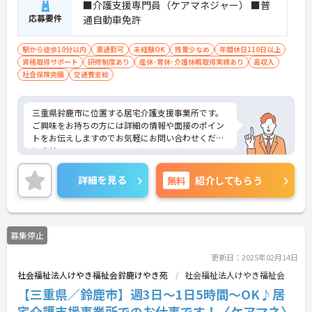
■介護支援専門員（ケアマネジャー） ■普
応募要件
通自動車免許
駅から徒歩10分以内
車通勤可
未経験OK
残業少なめ
年間休日110日以上
資格取得サポート
研修制度あり
産休･育休･介護休暇取得実績あり
高収入
社会保険完備
交通費支給
三重県鈴鹿市に位置する居宅介護支援事業所です。
ご興味をお持ちの方には詳細の情報や面接のポイン
トをお伝えしますのでお気軽にお問い合わせくださ
いませ。
詳細を見る
無料
紹介してもらう
募集停止
更新日：2025年02月14日
社会福祉法人けやき福祉会鈴鹿けやき苑
社会福祉法人けやき福祉会
【三重県／鈴鹿市】週3日～1日5時間～OK♪居
宅介護支援事業所でのお仕事です！〈ケアマネ〉