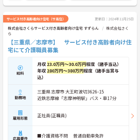
サービス付き高齢者向け住宅（サ高住）
更新日：2024年11月25日
株式会社さくらサービス付き高齢者向け住宅 すずらん
株式会社さく
ら
【三重県／志摩市】 サービス付き高齢者向け住
宅にて介護職員募集
月収
23.0万円～30.0万円
程度（諸手当込）
年収
280万円～380万円
程度（諸手当賞与
給料
込）
三重県 志摩市 大王町波切3626-15
勤務地
近鉄志摩線「志摩神明駅」バス・車17分
正社員(正職員)
雇用形態
■介護資格不問 普通自動車免許
応募要件