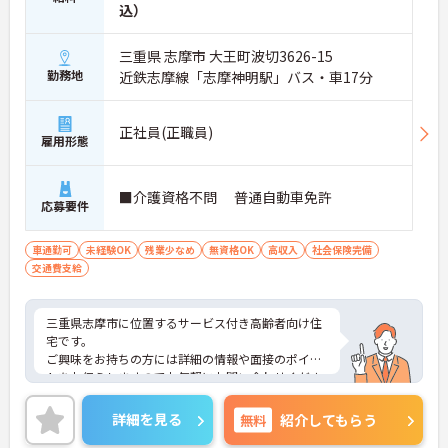
込）
三重県 志摩市 大王町波切3626-15
勤務地
近鉄志摩線「志摩神明駅」バス・車17分
正社員(正職員)
雇用形態
■介護資格不問 普通自動車免許
応募要件
車通勤可
未経験OK
残業少なめ
無資格OK
高収入
社会保険完備
交通費支給
三重県志摩市に位置するサービス付き高齢者向け住
宅です。
ご興味をお持ちの方には詳細の情報や面接のポイン
トをお伝えしますのでお気軽にお問い合わせくださ
いませ。
詳細を見る
無料
紹介してもらう