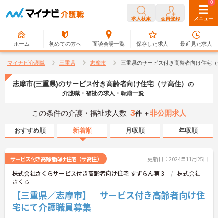
0
0
求人検索
会員登録
メニュー
ホーム
初めての方へ
面談会場一覧
保存した求人
最近見た求人
マイナビ介護職
三重県
志摩市
三重県のサービス付き高齢者向け住宅（
志摩市(三重県)のサービス付き高齢者向け住宅（サ高住）
の
介護職・福祉の求人・転職一覧
3
この条件の介護・福祉求人数
非公開求人
件 ＋
おすすめ順
新着順
月収順
年収順
サービス付き高齢者向け住宅（サ高住）
更新日：2024年11月25日
株式会社さくらサービス付き高齢者向け住宅 すずらん第３
株式会社
さくら
【三重県／志摩市】 サービス付き高齢者向け住
宅にて介護職員募集