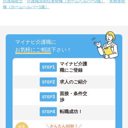
介護福祉士
介護職員初任者研修（ホームヘルパー2級）
実務者研
修（ホームヘルパー1級）
マイナビ介護職に
お気軽にご相談
下さい！
マイナビ介護
1
STEP
職にご登録
2
求人のご紹介
STEP
面接・条件交
3
STEP
渉
4
転職成功！
STEP