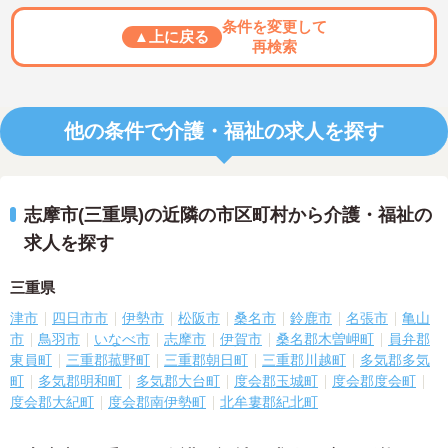
条件を変更して
▲上に戻る
再検索
他の条件で介護・福祉の求人を探す
志摩市(三重県)の近隣の市区町村から介護・福祉の
求人を探す
三重県
津市
四日市市
伊勢市
松阪市
桑名市
鈴鹿市
名張市
亀山
市
鳥羽市
いなべ市
志摩市
伊賀市
桑名郡木曽岬町
員弁郡
東員町
三重郡菰野町
三重郡朝日町
三重郡川越町
多気郡多気
町
多気郡明和町
多気郡大台町
度会郡玉城町
度会郡度会町
度会郡大紀町
度会郡南伊勢町
北牟婁郡紀北町