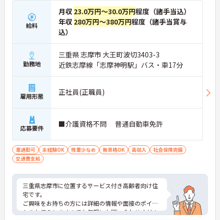
月収
23.0万円～30.0万円
程度（諸手当込）
年収
280万円～380万円
程度（諸手当賞与
給料
込）
三重県 志摩市 大王町波切3403-3
勤務地
近鉄志摩線「志摩神明駅」バス・車17分
正社員(正職員)
雇用形態
■介護資格不問 普通自動車免許
応募要件
車通勤可
未経験OK
残業少なめ
無資格OK
高収入
社会保険完備
交通費支給
三重県志摩市に位置するサービス付き高齢者向け住
宅です。
ご興味をお持ちの方には詳細の情報や面接のポイン
トをお伝えしますのでお気軽にお問い合わせくださ