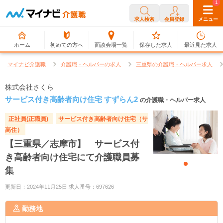
0
1
求人検索
会員登録
メニュー
ホーム
初めての方へ
面談会場一覧
保存した求人
最近見た求人
マイナビ介護職
介護職・ヘルパーの求人
三重県の介護職・ヘルパー求人
株式会社さくら
サービス付き高齢者向け住宅 すずらん2
の介護職・ヘルパー求人
正社員(正職員)
サービス付き高齢者向け住宅（サ
高住）
【三重県／志摩市】 サービス付
き高齢者向け住宅にて介護職員募
集
更新日：2024年11月25日 求人番号：697626
勤務地