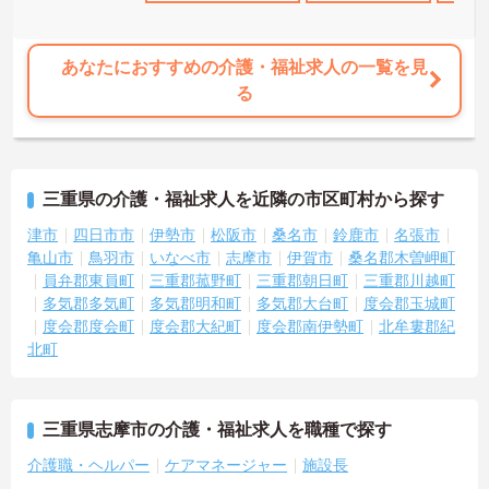
あなたにおすすめの介護・福祉求人の一覧を見
る
三重県の介護・福祉求人を近隣の市区町村から探す
津市
四日市市
伊勢市
松阪市
桑名市
鈴鹿市
名張市
亀山市
鳥羽市
いなべ市
志摩市
伊賀市
桑名郡木曽岬町
員弁郡東員町
三重郡菰野町
三重郡朝日町
三重郡川越町
多気郡多気町
多気郡明和町
多気郡大台町
度会郡玉城町
度会郡度会町
度会郡大紀町
度会郡南伊勢町
北牟婁郡紀
北町
三重県志摩市の介護・福祉求人を職種で探す
介護職・ヘルパー
ケアマネージャー
施設長