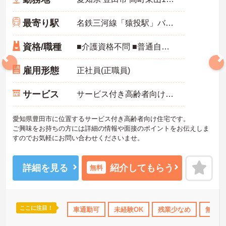
最寄り駅
名鉄三河線「猿投駅」バス・車6分
資格/職種
■介護資格不問 ■普通自動車免許
雇用形態
正社員(正職員)
サービス
サービス付き高齢者向け住宅（サ高住）
愛知県豊田市に位置するサービス付き高齢者向け住宅です。
ご興味をお持ちの方には詳細の情報や面接のポイントをお伝えしま
すのでお気軽にお問い合わせくださいませ。
詳細を見る
紹介してもらう
無料
ここに注目！
資格OK
日勤のみ
車通勤可
高収入
社会保険完備
未経験OK
残業少なめ
交通費支給
無資格