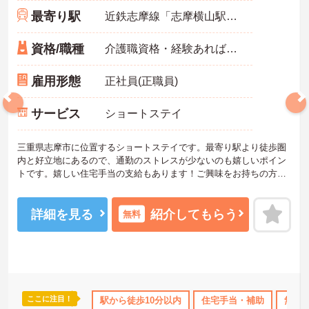
最寄り駅
近鉄志摩線「志摩横山駅」徒歩5分
資格/職種
介護職資格・経験あれば尚可
雇用形態
正社員(正職員)
サービス
ショートステイ
三重県志摩市に位置するショートステイです。最寄り駅より徒歩圏
内と好立地にあるので、通勤のストレスが少ないのも嬉しいポイン
トです。嬉しい住宅手当の支給もあります！ご興味をお持ちの方は
お気軽にお問い合わせください。
詳細を見る
紹介してもらう
無料
ここに注目！
無資格OK
年間休日110日以上
駅から徒歩10分以内
産休･育休･介護休暇取得実績あり
住宅手当・補助
無資格