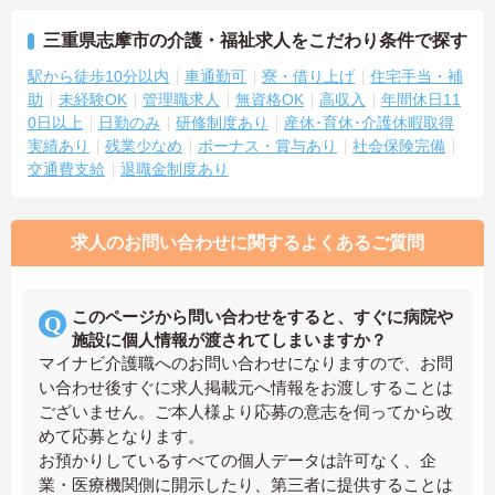
三重県志摩市の介護・福祉求人をこだわり条件で探す
駅から徒歩10分以内
車通勤可
寮・借り上げ
住宅手当・補
助
未経験OK
管理職求人
無資格OK
高収入
年間休日11
0日以上
日勤のみ
研修制度あり
産休･育休･介護休暇取得
実績あり
残業少なめ
ボーナス・賞与あり
社会保険完備
交通費支給
退職金制度あり
求人のお問い合わせに関するよくあるご質問
このページから問い合わせをすると、すぐに病院や
施設に個人情報が渡されてしまいますか？
マイナビ介護職へのお問い合わせになりますので、お問
い合わせ後すぐに求人掲載元へ情報をお渡しすることは
ございません。ご本人様より応募の意志を伺ってから改
めて応募となります。
お預かりしているすべての個人データは許可なく、企
業・医療機関側に開示したり、第三者に提供することは