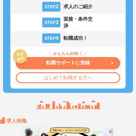
2
求人のご紹介
STEP
面接・条件交
3
STEP
渉
4
転職成功！
STEP
転職サポートに登録
はじめて転職する方へ
求人特集