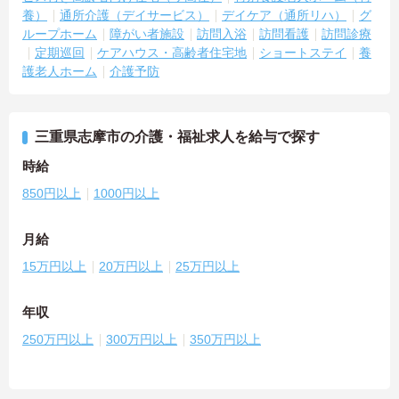
養）
通所介護（デイサービス）
デイケア（通所リハ）
グ
ループホーム
障がい者施設
訪問入浴
訪問看護
訪問診療
定期巡回
ケアハウス・高齢者住宅地
ショートステイ
養
護老人ホーム
介護予防
三重県志摩市の介護・福祉求人を給与で探す
時給
850円以上
1000円以上
月給
15万円以上
20万円以上
25万円以上
年収
250万円以上
300万円以上
350万円以上