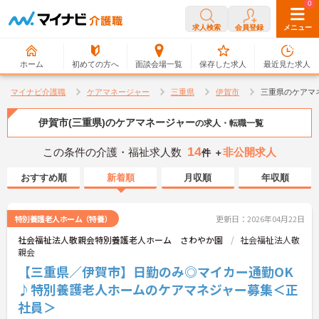
0
0
求人検索
会員登録
メニュー
ホーム
初めての方へ
面談会場一覧
保存した求人
最近見た求人
マイナビ介護職
ケアマネージャー
三重県
伊賀市
三重県のケアマ
伊賀市(三重県)のケアマネージャー
の求人・転職一覧
14
この条件の介護・福祉求人数
非公開求人
件 ＋
おすすめ順
新着順
月収順
年収順
特別養護老人ホーム（特養）
更新日：2026年04月22日
社会福祉法人敬親会特別養護老人ホーム さわやか園
社会福祉法人敬
親会
【三重県／伊賀市】日勤のみ◎マイカー通勤OK
♪特別養護老人ホームのケアマネジャー募集＜正
社員＞