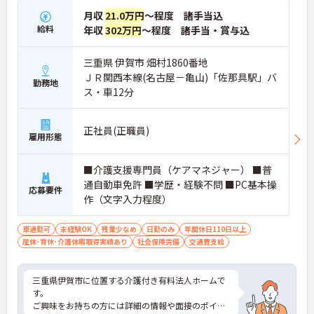
月収
21.0万円
～程度 諸手当込
給料
年収
302万円
～程度 諸手当・賞与込
三重県 伊賀市 畑村1860番地
ＪＲ関西本線(名古屋－亀山)「佐那具駅」バ
勤務地
ス・車12分
正社員(正職員)
雇用形態
■介護支援専門員（ケアマネジャー） ■普
通自動車免許 ■学歴・経験不問 ■PC基本操
応募要件
作（文字入力程度）
車通勤可
未経験OK
残業少なめ
日勤のみ
年間休日110日以上
産休･育休･介護休暇取得実績あり
社会保険完備
交通費支給
三重県伊賀市に位置する介護付き有料法人ホームで
す。
ご興味をお持ちの方には詳細の情報や面接のポイン