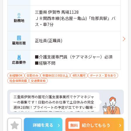
三重県 伊賀市 馬場1128
ＪＲ関西本線(名古屋－亀山)「佐那具駅」バ
勤務地
ス・車7分
正社員(正職員)
雇用形態
■介護支援専門員（ケアマネジャー）必須
応募要件
■経験不問
未経験OK
日勤のみ
年間休日110日以上
4月入職可
ボーナス・賞与あり
社会保険完備
交通費支給
三重県伊賀市の居宅介護支援事業所でケアマネジャ
ーの募集です！日勤のみのお仕事で土日休みの完全
週休2日制！プライベートの予定が立てやすい職場
です◎また、短時間勤務が可能なのでご自分の生活
スタイルに合わせて働くことができます！年2回の
賞与実績があるのも嬉しいポイント♪ご興味のある
詳細を見る
無料
紹介してもらう
方は面接ポイントをお伝えしますので、お気軽にご