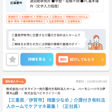
通自動車免許 ■学歴・経験不問 ■PC基本操
応募要件
作（文字入力程度）
車通勤可
未経験OK
残業少なめ
日勤のみ
年間休日110日以上
産休･育休･介護休暇取得実績あり
社会保険完備
交通費支給
三重県伊賀市に位置する介護付き有料法人ホームで
す。
ご興味をお持ちの方には詳細の情報や面接のポイン
トをお伝えしますのでお気軽にお問い合わせくださ
いませ。
詳細を見る
無料
紹介してもらう
有料老人ホーム
更新日：2026年03月30日
株式会社ハピネライフ一光介護付き有料法人ホーム ハーモニーハウス伊
賀大山田
株式会社ハピネライフ一光
【三重県／伊賀市】残業少なめ♪介護付き有料法
人ホームでケアマネ募集！〈正社員〉