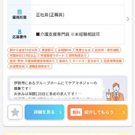
正社員(正職員)
雇用形態
■介護支援専門員 ※未経験相談可
応募要件
駅から徒歩10分以内
車通勤可
未経験OK
残業少なめ
託児所・育児補助
年間休日110日以上
資格取得サポート
研修制度あり
産休･育休･介護休暇取得実績あり
高収入
ボーナス・賞与あり
社会保険完備
交通費支給
退職金制度あり
伊賀市にあるグループホームにてケアマネジャーの
募集です！
お休みは年間120日と多めの求人です！
託児所の利用が可能な為、小さなお子様をお持ちの
方でも安心して働けます！
ご興味ある方には、面接対策ポイントなど、さらに
詳細を見る
無料
紹介してもらう
詳細をお話しいたしますのでお気軽にご相談くださ
い！