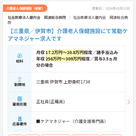
介護老人保健施設（老健）
更新日：2026年03月12日
社会医療法人畿内会 岡波総合病院
社会医療法人畿内会 岡波総合病
院
【三重県／伊賀市】介護老人保健施設にて常勤ケ
アマネジャー求人です
月収
17.2万円～20.8万円
程度／諸手当込み
年収
256万円～309万円
程度／賞与3.5ヵ月
給料
分の場合
三重県 伊賀市 上野桑町1734
勤務地
正社員(正職員)
雇用形態
■ケアマネジャー（介護支援専門員）
応募要件