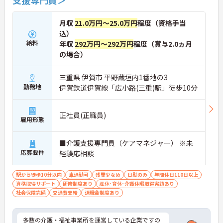
月収
21.0万円～25.0万円
程度（資格手当
込）
給料
年収
292万円～292万円
程度（賞与2.0ヵ月
の場合）
三重県 伊賀市 平野蔵垣内1番地の3
勤務地
伊賀鉄道伊賀線「広小路(三重)駅」徒歩10分
正社員(正職員)
雇用形態
■介護支援専門員（ケアマネジャー） ※未
応募要件
経験応相談
駅から徒歩10分以内
車通勤可
残業少なめ
日勤のみ
年間休日110日以上
資格取得サポート
研修制度あり
産休･育休･介護休暇取得実績あり
社会保険完備
交通費支給
退職金制度あり
多数の介護・福祉事業所を運営している企業ですの