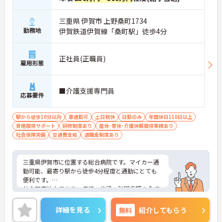
三重県 伊賀市 上野桑町1734
勤務地
伊賀鉄道伊賀線「桑町駅」徒歩4分
正社員(正職員)
雇用形態
■介護支援専門員
応募要件
駅から徒歩10分以内
車通勤可
土日祝休
日勤のみ
年間休日110日以上
資格取得サポート
研修制度あり
産休･育休･介護休暇取得実績あり
社会保険完備
交通費支給
退職金制度あり
三重県伊賀市に位置する総合病院です。マイカー通
勤可能、最寄り駅から徒歩4分程度と通勤にとても
便利です。
社会医療法人であり、病棟・施設・訪問看護を全て
行ってる地域に密着した病院です。
年間休日120日以上なので、自分の時間を大切にし
詳細を見る
無料
紹介してもらう
たい方にぴったりです。また、基本のお休みが土日