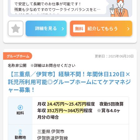
で安定して長期でのお仕事が可能です！
残業も少なめですのでワークライフバランスをとり
ながら働くことができます。
ご興味ある方には、面接のポイントなど、さらに詳
細をお話致しますのでお気軽にご相談ください。
詳細を見る
無料
紹介してもらう
グループホーム
更新日：2025年06月20日
名称非公開 ※詳細はお問合せください
【三重県／伊賀市】経験不問！年間休日120日×
託児所利用可能◎グループホームにてケアマネジ
ャー募集！
月収
24.4万円～25.4万円
程度 夜勤5回換算
年収
352万円～364万円
程度 ※賞与4.0ヶ
給料
月分の場合
三重県 伊賀市
勤務地
伊賀鉄道伊賀線