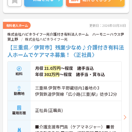
有料老人ホーム
更新日：2026年03月30日
株式会社ハピネライフ一光介護付き有料法人ホーム ハーモニーハウス伊
賀上野
株式会社ハピネライフ一光
【三重県／伊賀市】残業少なめ♪介護付き有料法
人ホームでケアマネ募集！〈正社員〉
月収
21.0万円
～程度 諸手当込
給料
年収
302万円
～程度 諸手当・賞与込
三重県 伊賀市 平野蔵垣内1番地の3
勤務地
伊賀鉄道伊賀線「広小路(三重)駅」徒歩12分
正社員(正職員)
雇用形態
■介護支援専門員（ケアマネジャー） ■普