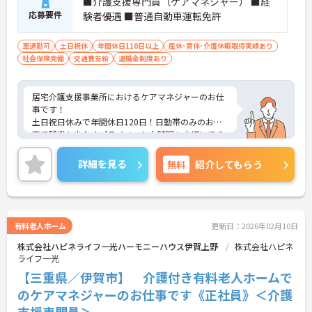
■介護支援専門員（ケアマネジャー） ■経
応募要件
験者優遇 ■普通自動車運転免許
車通勤可
土日祝休
年間休日110日以上
産休･育休･介護休暇取得実績あり
社会保険完備
交通費支給
退職金制度あり
居宅介護支援事業所におけるケアマネジャーのお仕
事です！
土日祝日休みで年間休日120日！日勤帯のみのお仕
事で残業も少なくプライベートな時間も大切にでき
ます。
ご興味ある方には、面接のポイントなど、さらに詳
詳細を見る
無料
紹介してもらう
細をお話致しますのでお気軽にご相談ください。
有料老人ホーム
更新日：2026年02月10日
株式会社ハピネライフ一光ハーモニーハウス伊賀上野
株式会社ハピネ
ライフ一光
【三重県／伊賀市】 介護付き有料老人ホームで
のケアマネジャーのお仕事です《正社員》＜介護
支援専門員＞