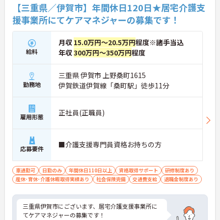
【三重県／伊賀市】年間休日120日★居宅介護支
援事業所にてケアマネジャーの募集です！
月収
15.0万円～20.5万円
程度※諸手当込
給料
年収
300万円～350万円
程度
三重県 伊賀市 上野桑町1615
勤務地
伊賀鉄道伊賀線「桑町駅」徒歩11分
正社員(正職員)
雇用形態
■介護支援専門員資格お持ちの方
応募要件
車通勤可
日勤のみ
年間休日110日以上
資格取得サポート
研修制度あり
産休･育休･介護休暇取得実績あり
社会保険完備
交通費支給
退職金制度あり
三重県伊賀市にございます、居宅介護支援事業所に
てケアマネジャーの募集です！