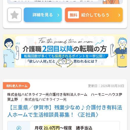
です♪また、退職金制度ありもあるので、長く働き
やすい環境が整っています◎ご興味のある方は、面
接ポイントをお伝えしますので、お気軽にご連絡く
詳細を見る
無料
紹介してもらう
ださい。
有料老人ホーム
更新日：2026年03月30日
株式会社ハピネライフ一光介護付き有料法人ホーム ハーモニーハウス伊
賀上野
株式会社ハピネライフ一光
【三重県／伊賀市】残業少なめ♪介護付き有料法
人ホームで生活相談員募集！〈正社員〉
月収
21.0万円
～程度 諸手当込