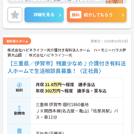
トをお伝えしますのでお気軽にお問い合わせくださ
いませ。
詳細を見る
無料
紹介してもらう
有料老人ホーム
更新日：2026年03月30日
株式会社ハピネライフ一光介護付き有料法人ホーム ハーモニーハウス伊
賀大山田
株式会社ハピネライフ一光
【三重県／伊賀市】残業少なめ♪介護付き有料法
人ホームで生活相談員募集！〈正社員〉
月収
21.0万円
～程度 諸手当込
給料
年収
302万円
～程度 諸手当・賞与込
三重県 伊賀市 畑村1860番地
ＪＲ関西本線(名古屋－亀山)「佐那具駅」バ
勤務地
ス・車11分
正社員(正職員)