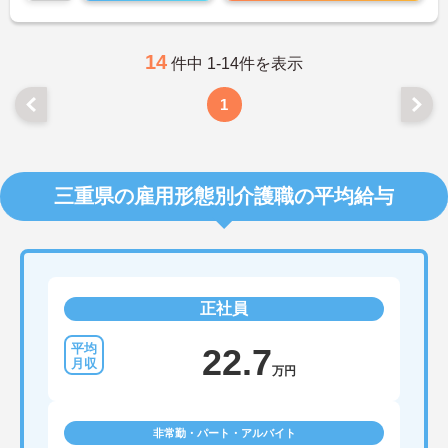
と固定でお休みなのでプライベートの予定が立てや
すいです。
ご興味をお持ちの方には詳細の情報や面接のポイン
トをお伝えしますので、お気軽にお問い合わせくだ
14
件中 1-14件を表示
さいませ。
1
三重県の雇用形態別介護職の平均給与
正社員
22.7
万円
非常勤・パート・アルバイト