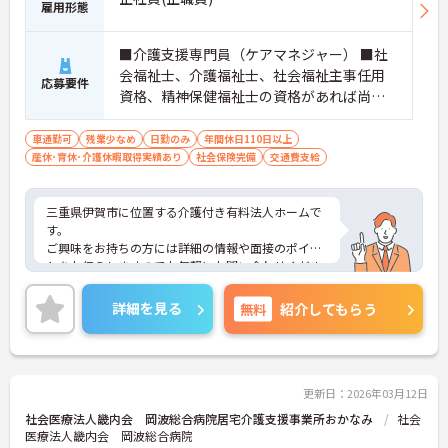
雇用形態
■介護支援専門員（ケアマネジャー） ■社
会福祉士、介護福祉士、社会福祉主事任用
応募要件
資格、精神保健福祉士の資格があれば尚可
■普通自動車免許 ■学歴不問 ■PC基本操作
（文字入力程度）
車通勤可
残業少なめ
日勤のみ
年間休日110日以上
産休･育休･介護休暇取得実績あり
社会保険完備
交通費支給
三重県伊賀市に位置する介護付き有料法人ホームで
す。
ご興味をお持ちの方には詳細の情報や面接のポイン
トをお伝えしますのでお気軽にお問い合わせくださ
いませ。
詳細を見る
無料
紹介してもらう
更新日：2026年03月12日
社会医療法人畿内会 岡波総合病院居宅介護支援事業所おかなみ
社会
医療法人畿内会 岡波総合病院