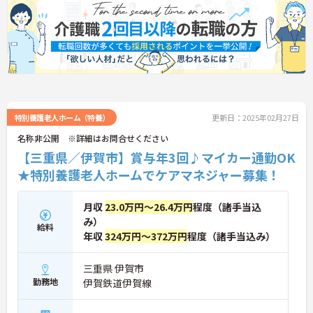
特別養護老人ホーム（特養）
更新日：2025年02月27日
名称非公開 ※詳細はお問合せください
【三重県／伊賀市】賞与年3回♪マイカー通勤OK
★特別養護老人ホームでケアマネジャー募集！
月収
23.0万円～26.4万円
程度（諸手当込
み）
給料
年収
324万円～372万円
程度（諸手当込み）
三重県 伊賀市
勤務地
伊賀鉄道伊賀線