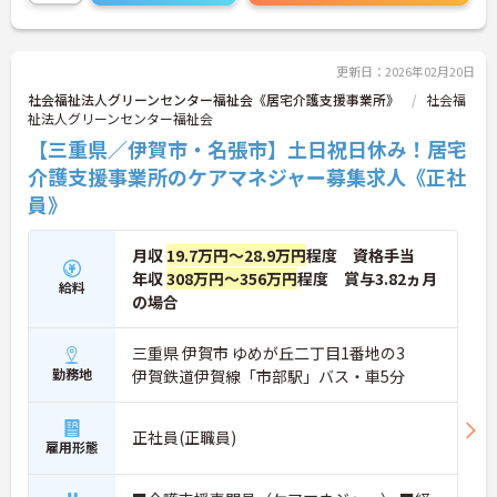
連絡ください！
更新日：2026年02月20日
社会福祉法人グリーンセンター福祉会《居宅介護支援事業所》
社会福
祉法人グリーンセンター福祉会
【三重県／伊賀市・名張市】土日祝日休み！居宅
介護支援事業所のケアマネジャー募集求人《正社
員》
月収
19.7万円～28.9万円
程度 資格手当
年収
308万円～356万円
程度 賞与3.82ヵ月
給料
の場合
三重県 伊賀市 ゆめが丘二丁目1番地の3
勤務地
伊賀鉄道伊賀線「市部駅」バス・車5分
正社員(正職員)
雇用形態