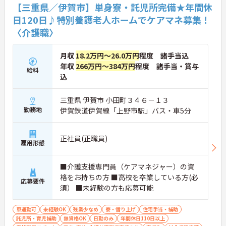
【三重県／伊賀市】単身寮・託児所完備★年間休
日120日♪特別養護老人ホームでケアマネ募集！
〈介護職〉
月収
18.2万円～26.0万円
程度 諸手当込
年収
266万円～384万円
程度 諸手当・賞与
給料
込
三重県 伊賀市 小田町３４６－１３
勤務地
伊賀鉄道伊賀線「上野市駅」バス・車5分
正社員(正職員)
雇用形態
■介護支援専門員（ケアマネジャー）の資
格をお持ちの方 ■高校を卒業している方(必
応募要件
須） ■未経験の方も応募可能
車通勤可
未経験OK
残業少なめ
寮・借り上げ
住宅手当・補助
託児所・育児補助
無資格OK
日勤のみ
年間休日110日以上