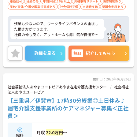
車通勤可
日勤のみ
年間休日110日以上
資格取得サポート
研修制度あり
産休･育休･介護休暇取得実績あり
社会保険完備
交通費支給
退職金制度あり
残業も少ないので、ワークライフバランスの重視し
た働き方ができます。
社員の仲も良く、アットホームな雰囲気が自慢で
す。
ご興味ある方には、面接対策ポイントなど、詳細を
お話しいたしますのでお気軽にご相談ください。
詳細を見る
無料
紹介してもらう
更新日：2026年02月26日
社会福祉法人あやまユートピアあやま在宅介護支援センター
社会福祉
法人あやまユートピア
【三重県／伊賀市】17時30分終業◎土日休み♪
居宅介護支援事業所のケアマネジャー募集＜正社
員＞
月収
22.0万円
～
給料