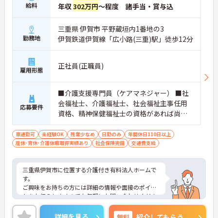
給料
年収
302万円
～程度 諸手当・賞与込
三重県 伊賀市 平野蔵垣内1番地の3
勤務地
伊賀鉄道伊賀線「広小路(三重)駅」徒歩12分
正社員(正職員)
雇用形態
■介護支援専門員（ケアマネジャー） ■社
会福祉士、介護福祉士、社会福祉主事任用
応募要件
資格、精神保健福祉士の資格があれば尚可
■普通自動車免許 ■学歴不問 ■PC基本操作
（文字入力程度）
車通勤可
未経験OK
残業少なめ
日勤のみ
年間休日110日以上
産休･育休･介護休暇取得実績あり
社会保険完備
交通費支給
三重県伊賀市に位置する介護付き有料法人ホームで
す。
ご興味をお持ちの方には詳細の情報や面接のポイン
トをお伝えしますのでお気軽にお問い合わせくださ
いませ。
詳細を見る
無料
紹介してもらう