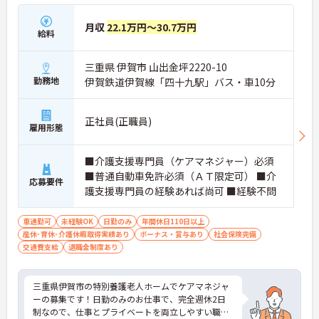
月収
22.1万円～30.7万円
給料
三重県 伊賀市 山出金坪2220-10
勤務地
伊賀鉄道伊賀線「四十九駅」バス・車10分
正社員(正職員)
雇用形態
■介護支援専門員（ケアマネジャー）必須
■普通自動車免許必須（ＡＴ限定可） ■介
応募要件
護支援専門員の経験あれば尚可 ■経験不問
車通勤可
未経験OK
日勤のみ
年間休日110日以上
産休･育休･介護休暇取得実績あり
ボーナス・賞与あり
社会保険完備
交通費支給
退職金制度あり
三重県伊賀市の特別養護老人ホームでケアマネジャ
ーの募集です！日勤のみのお仕事で、完全週休2日
制なので、仕事とプライベートを両立しやすい職場