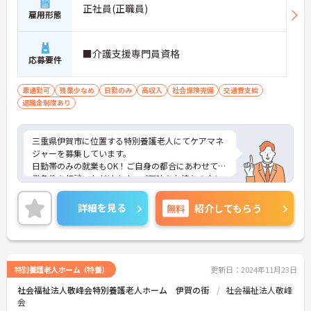
正社員(正職員)
雇用形態
■介護支援専門員資格
応募要件
車通勤可
残業少なめ
日勤のみ
高収入
社会保険完備
交通費支給
退職金制度あり
三重県伊賀市に位置する特別養護老人にてケアマネ
ジャーを募集しています。
日勤帯のみの就業もOK！ご自身の都合にあわせて就
業条件を相談いただけます。ご興味をお持ちの方に
は詳細の情報や面接のポイントをお伝えしますので
お気軽にお問い合わせくださいませ。
詳細を見る
無料
紹介してもらう
特別養護老人ホーム（特養）
更新日：2024年11月23日
社会福祉法人敬峰会特別養護老人ホーム 伊賀の街
社会福祉法人敬峰
会