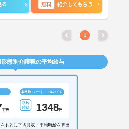
見る
無料
紹介してもらう
1
用形態別介護職の平均給与
非常勤・パート・アルバイト
7
1348
万円
円
報をもとに平均月収・平均時給を算出