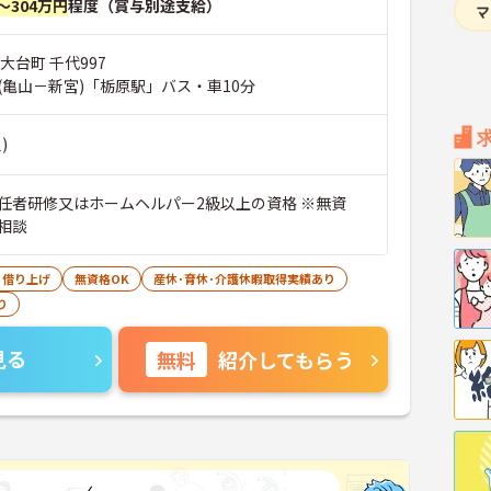
～304万円
程度（賞与別途支給）
大台町 千代997
(亀山－新宮)「栃原駅」バス・車10分
)
任者研修又はホームヘルパー2級以上の資格 ※無資
相談
・借り上げ
無資格OK
産休･育休･介護休暇取得実績あり
り
見る
無料
紹介してもらう