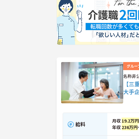
グルー
名称非
【三
大手
月収
19.2万円
給料
年収
236万円