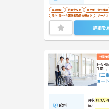
車通勤可
残業少なめ
託児所・育児補助
産休･育休･介護休暇取得実績あり
ボーナス
詳細を
特別養
社会福
生園
【三
ョー
月収
18.3万
給料
込）