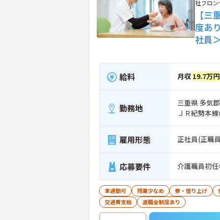
社フロン
【三
度あ
社員
給料
月収
19.7万円
三重県 多気郡
勤務地
ＪＲ紀勢本線
雇用形態
正社員(正職員
応募要件
介護職員初任
車通勤可
残業少なめ
寮・借り上げ
交通費支給
退職金制度あり