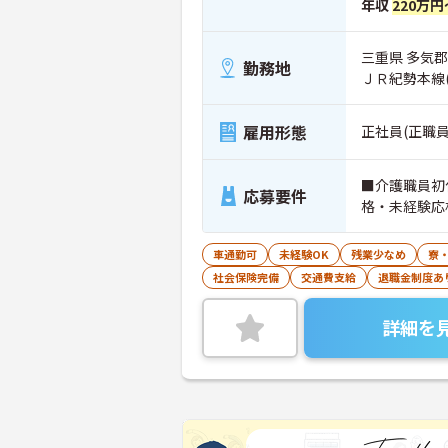
年収
220万円
三重県 多気郡
勤務地
ＪＲ紀勢本線
雇用形態
正社員(正職員
■介護職員初
応募要件
格・未経験応
車通勤可
未経験OK
残業少なめ
寮
社会保険完備
交通費支給
退職金制度あ
詳細を