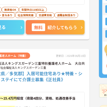
無資格OK
年間休日110日以上
・賞与あり
社会保険完備
交通費支給
退職金制度あり
見る
無料
紹介してもらう
護老人ホーム（特養）
更新日：2026年06月10日
祉法人キングスガーデン三重特別養護老人ホーム 大台共
社会福祉法人キングスガーデン三重
重県／多気郡】入居可能住宅あり★特養・シ
トステイにて介護士募集《正社員》
円～25.4万円
程度（夜勤4回分、資格、処遇改善手当