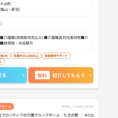
郡大台町
(亀山－新宮)
)
 ■介護職(資格取得見込み) ■介護職員初任者研修■介
 ■無資格・未経験可
格OK
年間休日110日以上
資格取得サポート
り
見る
無料
紹介してもらう
プホーム
更新日：2025年12月02日
社フロンティアの介護グループホーム たきの憩
株式会