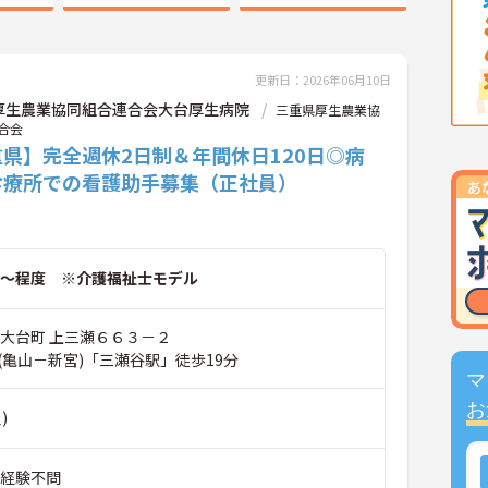
更新日：2026年06月10日
厚生農業協同組合連合会大台厚生病院
三重県厚生農業協
合会
県】完全週休2日制＆年間休日120日◎病
診療所での看護助手募集（正社員）
～程度 ※介護福祉士モデル
郡大台町 上三瀬６６３－２
(亀山－新宮)「三瀬谷駅」徒歩19分
マ
お
)
■経験不問