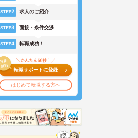
2
求人のご紹介
STEP
3
面接・条件交渉
STEP
4
転職成功！
STEP
転職サポートに登録
はじめて転職する方へ