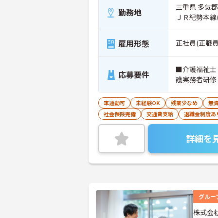
三重県 多気
勤務地
ＪＲ紀勢本線
雇用形態
正社員(正職員
■介護福祉士
応募要件
護実務者研修
車通勤可
未経験OK
残業少なめ
無資
社会保険完備
交通費支給
退職金制度あ
詳細を
グルー
株式会