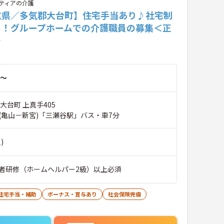
ティアの介護
重県／多気郡大台町】住宅手当あり♪社宅制
り！グループホームでの介護職員の募集＜正
＞
～
大台町 上真手405
(亀山－新宮)「三瀬谷駅」バス・車7分
)
者研修（ホームヘルパー2級）以上必須
住宅手当・補助
ボーナス・賞与あり
社会保険完備