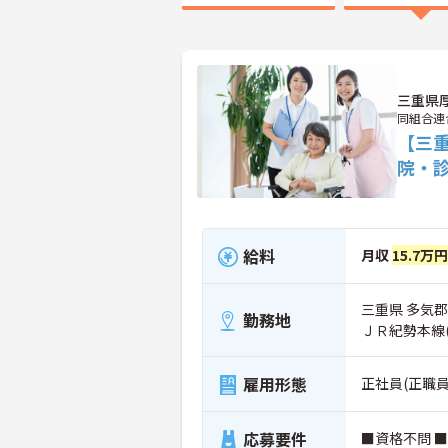
三重県
同組合連
【三重
院・
給料
月収
15.7万円
三重県 多気
勤務地
ＪＲ紀勢本線
雇用形態
正社員(正職員
応募要件
■資格不問 