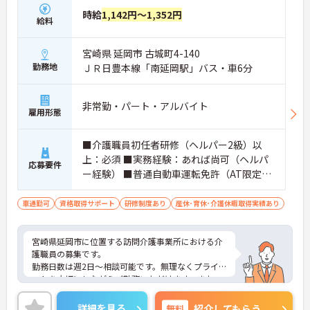
時給
1,142円～1,352円
給料
宮崎県 延岡市 古城町4-140
勤務地
ＪＲ日豊本線「南延岡駅」バス・車6分
非常勤・パート・アルバイト
雇用形態
■介護職員初任者研修（ヘルパー2級）以
上：必須 ■実務経験：あれば尚可（ヘルパ
応募要件
ー経験） ■普通自動車運転免許（AT限定
可）：必須
車通勤可
資格取得サポート
研修制度あり
産休･育休･介護休暇取得実績あり
宮崎県延岡市に位置する訪問介護事業所における介
護職員の募集です。
勤務日数は週2日～相談可能です。無理なくプライベ
ートを大切にしながらご勤務いただけます。また、
育児休業や介護休業の取得実績があり、ライフステ
ージが変化しても働ける職場環境です。
詳細を見る
無料
紹介してもらう