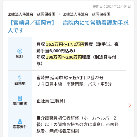
更新日：2024年12月04日
医療法人隆誠会 延岡保養園
医療法人隆誠会 延岡保養園
【宮崎県／延岡市】 病院内にて常勤看護助手求
人です
月収
16.5万円～17.2万円
程度（諸手当、夜
勤手当6,000円込み）
給料
年収
198万円～206万円
程度（別途賞与付
与）
宮崎県 延岡市 緑ヶ丘5丁目2番22号
勤務地
ＪＲ日豊本線「南延岡駅」バス・車5分
正社員(正職員)
雇用形態
■介護職員初任者研修（ホームヘルパー2
級）以上の資格お持ちの方は尚良し ※未経
応募要件
験者、無資格者応相談