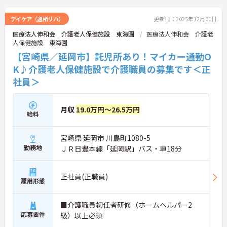
デイケア（通所リハ）
更新日：2025年12月01日
医療法人伸和会 介護老人保健施設 東海園
医療法人伸和会 介護老
人保健施設 東海園
【宮崎県／延岡市】託児所あり！マイカー通勤O
K♪介護老人保健施設で介護職員の募集です＜正
社員＞
月収
19.0万円～26.5万円
給料
宮崎県 延岡市 川島町1080-5
勤務地
ＪＲ日豊本線「延岡駅」バス・車18分
正社員(正職員)
雇用形態
■介護職員初任者研修（ホームヘルパー2
応募要件
級）以上必須