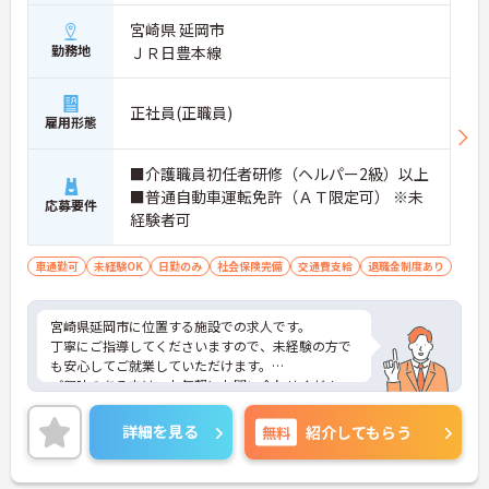
宮崎県 延岡市
勤務地
ＪＲ日豊本線
正社員(正職員)
雇用形態
■介護職員初任者研修（ヘルパー2級）以上
■普通自動車運転免許（ＡＴ限定可） ※未
応募要件
経験者可
車通勤可
未経験OK
日勤のみ
社会保険完備
交通費支給
退職金制度あり
宮崎県延岡市に位置する施設での求人です。
丁寧にご指導してくださいますので、未経験の方で
も安心してご就業していただけます。
ご興味のある方は、お気軽にお問い合わせくださ
い。
詳細を見る
無料
紹介してもらう