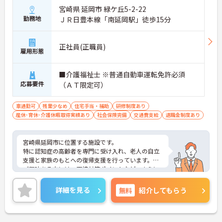
宮崎県 延岡市 緑ケ丘5-2-22
勤務地
ＪＲ日豊本線「南延岡駅」徒歩15分
正社員(正職員)
雇用形態
■介護福祉士 ※普通自動車運転免許必須
応募要件
（ＡＴ限定可）
車通勤可
残業少なめ
住宅手当・補助
研修制度あり
産休･育休･介護休暇取得実績あり
社会保険完備
交通費支給
退職金制度あり
宮崎県延岡市に位置する施設です。
特に認知症の高齢者を専門に受け入れ、老人の自立
支援と家族のもとへの復帰支援を行っています。
ご興味ある方には、面接対策ポイントなど、さらに
詳細をお話しいたしますのでお気軽にご相談くださ
い！
詳細を見る
無料
紹介してもらう