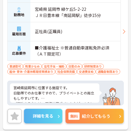
宮崎県 延岡市 緑ケ丘5-2-22
勤務地
ＪＲ日豊本線「南延岡駅」徒歩15分
正社員(正職員)
雇用形態
■介護福祉士 ※普通自動車運転免許必須
応募要件
（ＡＴ限定可）
車通勤可
残業少なめ
住宅手当・補助
日勤のみ
研修制度あり
産休･育休･介護休暇取得実績あり
社会保険完備
交通費支給
退職金制度あり
宮崎県延岡市に位置する施設です。
日勤帯でのお仕事ですので、プライベートとの両立
もしやすいです。
ご興味ある方には、面接対策ポイントなど、さらに
詳細をお話しいたしますのでお気軽にご相談くださ
い！
詳細を見る
無料
紹介してもらう