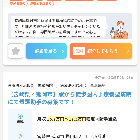
交通費支給
退職金制度あり
宮崎県延岡市に位置する精神科病院でのお仕事で
す。介護系の資格や経験が無い方もチャレンジいた
だけます。側に専門職がいる環境ですので安心して
業務に専念いただけます。家庭の行事等のお休み等
にも対応いただけて、家庭や子育てとの両立にも理
解のある職場です。ご興味のある方には、面接対策
詳細を見る
無料
紹介してもらう
ポイントなど、さらに詳細をお話しいたしますので
お気軽にご相談ください！
更新日：2025年06月05日
医療法人昭和会 黒瀬病院
医療法人昭和会 黒瀬病院
【宮崎県／延岡市】駅から徒歩圏内♪療養型病院
にて看護助手の募集です！
月収
15.7万円～17.3万円
程度※諸手当込
給料
宮崎県 延岡市 構口町2丁目125番地1