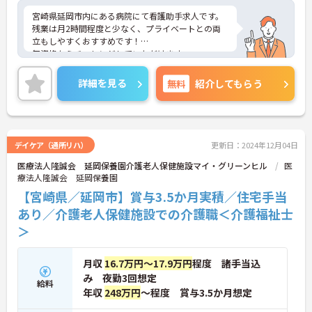
宮崎県延岡市内にある病院にて看護助手求人です。
残業は月2時間程度と少なく、プライベートとの両
立もしやすくおすすめです！
無資格からチャレンジしていただけます。
少しでも興味をお持ちであれば詳細なお話を致しま
すので気軽にご連絡ください。
詳細を見る
無料
紹介してもらう
デイケア（通所リハ）
更新日：2024年12月04日
医療法人隆誠会 延岡保養園介護老人保健施設マイ・グリーンヒル
医
療法人隆誠会 延岡保養園
【宮崎県／延岡市】賞与3.5か月実積／住宅手当
あり／介護老人保健施設での介護職＜介護福祉士
＞
月収
16.7万円～17.9万円
程度 諸手当込
み 夜勤3回想定
給料
年収
248万円
～程度 賞与3.5か月想定