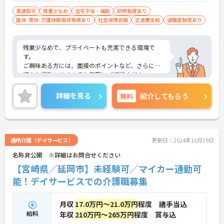
車通勤可
残業少なめ
住宅手当・補助
研修制度あり
産休･育休･介護休暇取得実績あり
社会保険完備
交通費支給
退職金制度あり
残業少なめで、プライベートも充実できる環境で
す。
ご興味ある方には、面接のポイントなど、さらに詳
細をお話致しますのでお気軽にご相談ください。
詳細を見る
無料
紹介してもらう
通所介護（デイサービス）
更新日：2024年11月29日
名称非公開 ※詳細はお問合せください
【宮崎県／延岡市】未経験可／マイカー通勤可
能！デイサービスでの介護職募集
月収
17.0万円～21.0万円
程度 諸手当込
給料
年収
210万円～265万円
程度 賞与込