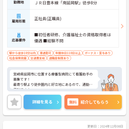
勤務地
ＪＲ日豊本線「南延岡駅」徒歩8分
正社員(正職員)
雇用形態
■初任者研修、介護福祉士の資格取得者は
応募要件
優遇 ■経験不問
駅から徒歩10分以内
車通勤可
年間休日110日以上
ボーナス・賞与あり
社会保険完備
交通費支給
退職金制度あり
宮崎県延岡市に位置する療養型病院にて看護助手の
募集です！
最寄り駅より徒歩圏内と好立地にあるので、通勤に
便利です♪
資格取得制度も充実しているので、働きながらのス
キルアップも目指せる環境です★
詳細を見る
無料
紹介してもらう
ご興味のある方は、マイナビ介護職までお問い合わ
せください。
更新日：2024年12月08日