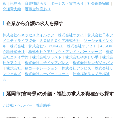
め
託児所・育児補助あり
ボーナス・賞与あり
社会保険完備
交通費支給
退職金制度あり
企業から介護の求人を探す
株式会社ベネッセスタイルケア
株式会社ツクイ
株式会社日本ア
メニティライフ協会
ＳＯＭＰＯケア株式会社
ソーシャルインク
ルー株式会社
株式会社SOYOKAZE
株式会社ケア２１
ALSOK
介護株式会社
株式会社ケアリッツ・アンド・パートナーズ
株式
会社ニチイ学館
株式会社ソラスト
株式会社やさしい手
株式会
社ケア２１
株式会社ニチイケアパレス
株式会社サンガジャパン
株式会社川島コーポレーション
株式会社アンビス
株式会社サ
ンウェルズ
株式会社スーパー・コート
社会福祉法人ノテ福祉
会
延岡市(宮崎県)の介護・福祉の求人を職種から探す
介護職・ヘルパー
看護助手