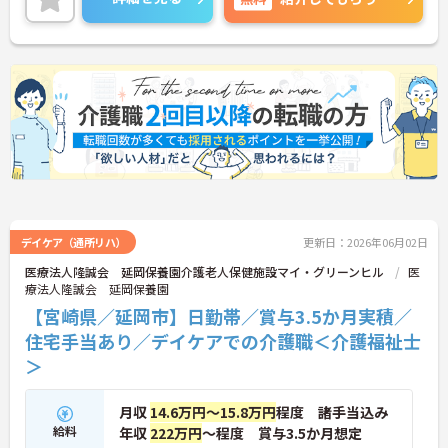
ご興味のある方には、面接対策ポイントなど、さら
に詳細をご案内しますのでお気軽にご相談くださ
い！
デイケア（通所リハ）
更新日：2026年06月02日
医療法人隆誠会 延岡保養園介護老人保健施設マイ・グリーンヒル
医
療法人隆誠会 延岡保養園
【宮崎県／延岡市】日勤帯／賞与3.5か月実積／
住宅手当あり／デイケアでの介護職＜介護福祉士
＞
月収
14.6万円～15.8万円
程度 諸手当込み
給料
年収
222万円
～程度 賞与3.5か月想定