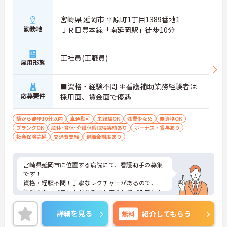
宮崎県 延岡市 平原町1丁目1389番地1
勤務地
ＪＲ日豊本線「南延岡駅」徒歩10分
正社員(正職員)
雇用形態
■資格・経験不問 ＊看護補助業務経験者は
応募要件
採用面、賃金面で優遇
駅から徒歩10分以内
車通勤可
未経験OK
残業少なめ
無資格OK
ブランクOK
産休･育休･介護休暇取得実績あり
ボーナス・賞与あり
社会保険完備
交通費支給
退職金制度あり
宮崎県延岡市に位置する病院にて、看護助手の募集
です！
資格・経験不問！丁寧なレクチャーがあるので、未
経験の方・ブランクがある方も安心してご入職いた
だけます◎
ご興味ある方には、面接対策ポイントなど、さらに
詳細を見る
無料
紹介してもらう
詳細をお話しいたしますのでお気軽にご相談くださ