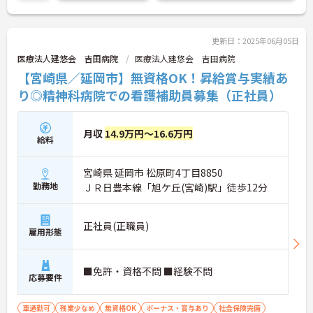
い！
更新日：2025年06月05日
医療法人建悠会 吉田病院
医療法人建悠会 吉田病院
【宮崎県／延岡市】無資格OK！昇給賞与実績あ
り◎精神科病院での看護補助員募集（正社員）
月収
14.9万円～16.6万円
給料
宮崎県 延岡市 松原町4丁目8850
勤務地
ＪＲ日豊本線「旭ケ丘(宮崎)駅」徒歩12分
正社員(正職員)
雇用形態
■免許・資格不問 ■経験不問
応募要件
車通勤可
残業少なめ
無資格OK
ボーナス・賞与あり
社会保険完備