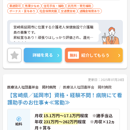
車通勤可
残業少なめ
住宅手当・補助
託児所・育児補助
ボーナス・賞与あり
社会保険完備
交通費支給
退職金制度あり
宮崎県延岡市に位置する介護老人保健施設で介護職
員の募集です。
昇給賞与あり！頑張りはしっかり評価され、還元さ
れます♪
また、託児所があるので子育て中の方も働きやすい
環境です！
詳細を見る
無料
紹介してもらう
ご興味のある方はご面接のポイントお伝えしますの
でご気軽にお問い合わせください。
更新日：2025年07月28日
医療法人社団嘉祥会 岡村病院
医療法人社団嘉祥会 岡村病院
【宮崎県／延岡市】資格・経験不問！病院にて看
護助手のお仕事★≪常勤≫
月収
15.1万円～17.1万円
程度 ※諸手当込
年収
231万円～262万円
程度 ※月収×12ヵ
給料
月＋賞与