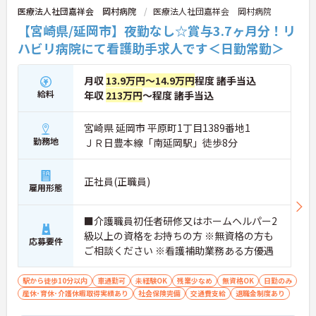
医療法人社団嘉祥会 岡村病院
医療法人社団嘉祥会 岡村病院
【宮崎県/延岡市】夜勤なし☆賞与3.7ヶ月分！リ
ハビリ病院にて看護助手求人です＜日勤常勤＞
月収
13.9万円～14.9万円
程度 諸手当込
給料
年収
213万円
～程度 諸手当込
宮崎県 延岡市 平原町1丁目1389番地1
勤務地
ＪＲ日豊本線「南延岡駅」徒歩8分
正社員(正職員)
雇用形態
■介護職員初任者研修又はホームヘルパー2
級以上の資格をお持ちの方 ※無資格の方も
応募要件
ご相談ください ※看護補助業務ある方優遇
駅から徒歩10分以内
車通勤可
未経験OK
残業少なめ
無資格OK
日勤のみ
産休･育休･介護休暇取得実績あり
社会保険完備
交通費支給
退職金制度あり