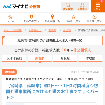
0
0
求人検索
会員登録
メニュー
ホーム
初めての方へ
面談会場一覧
保存した求人
最近見た求人
マイナビ介護職
介護福祉士
宮崎県
延岡市
宮崎県の介護福祉士の
延岡市(宮崎県)の介護福祉士
の求人・転職一覧
10
この条件の介護・福祉求人数
非公開求人
件 ＋
おすすめ順
新着順
月収順
年収順
訪問介護
更新日：2026年06月24日
株式会社ニチイ学館ニチイケアセンター延岡
株式会社ニチイ学館
【宮崎県／延岡市】週2日～・1日3時間程度◎訪
問介護事業所における介護のお仕事です♪＜パー
ト＞