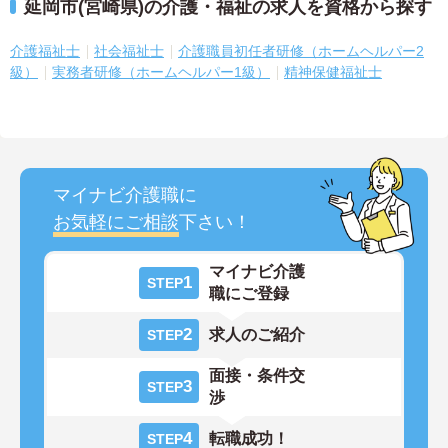
延岡市(宮崎県)の介護・福祉の求人を資格から探す
介護福祉士
社会福祉士
介護職員初任者研修（ホームヘルパー2
級）
実務者研修（ホームヘルパー1級）
精神保健福祉士
マイナビ介護職に
お気軽にご相談
下さい！
マイナビ介護
1
STEP
職にご登録
2
求人のご紹介
STEP
面接・条件交
3
STEP
渉
4
転職成功！
STEP