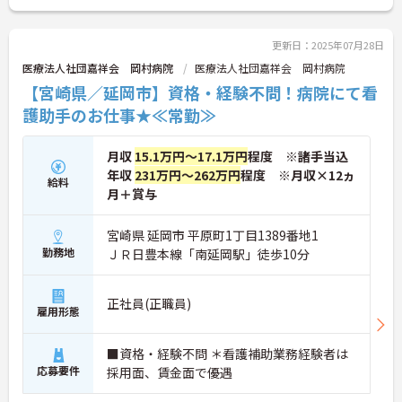
更新日：2025年07月28日
医療法人社団嘉祥会 岡村病院
医療法人社団嘉祥会 岡村病院
【宮崎県／延岡市】資格・経験不問！病院にて看
護助手のお仕事★≪常勤≫
月収
15.1万円～17.1万円
程度 ※諸手当込
年収
231万円～262万円
程度 ※月収×12ヵ
給料
月＋賞与
宮崎県 延岡市 平原町1丁目1389番地1
勤務地
ＪＲ日豊本線「南延岡駅」徒歩10分
正社員(正職員)
雇用形態
■資格・経験不問 ＊看護補助業務経験者は
応募要件
採用面、賃金面で優遇