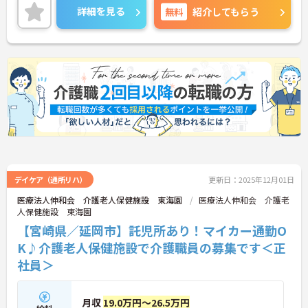
ージが変化しても働ける職場環境です。
詳細を見る
無料
紹介してもらう
ご興味のある方には、面接対策ポイントなど、さら
に詳細をご案内しますのでお気軽にご相談くださ
い！
デイケア（通所リハ）
更新日：2025年12月01日
医療法人伸和会 介護老人保健施設 東海園
医療法人伸和会 介護老
人保健施設 東海園
【宮崎県／延岡市】託児所あり！マイカー通勤O
K♪介護老人保健施設で介護職員の募集です＜正
社員＞
月収
19.0万円～26.5万円