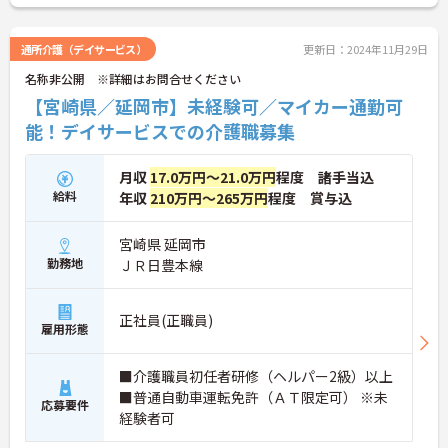
通所介護（デイサービス）
更新日：2024年11月29日
名称非公開 ※詳細はお問合せください
【宮崎県／延岡市】未経験可／マイカー通勤可
能！デイサービスでの介護職募集
月収
17.0万円～21.0万円
程度 諸手当込
給料
年収
210万円～265万円
程度 賞与込
宮崎県 延岡市
勤務地
ＪＲ日豊本線
正社員(正職員)
雇用形態
■介護職員初任者研修（ヘルパー2級）以上
■普通自動車運転免許（ＡＴ限定可） ※未
応募要件
経験者可