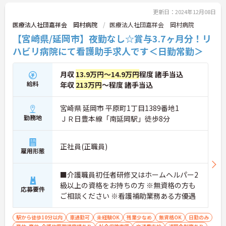
更新日：2024年12月08日
医療法人社団嘉祥会 岡村病院
医療法人社団嘉祥会 岡村病院
【宮崎県/延岡市】夜勤なし☆賞与3.7ヶ月分！リ
ハビリ病院にて看護助手求人です＜日勤常勤＞
月収
13.9万円～14.9万円
程度 諸手当込
給料
年収
213万円
～程度 諸手当込
宮崎県 延岡市 平原町1丁目1389番地1
勤務地
ＪＲ日豊本線「南延岡駅」徒歩8分
正社員(正職員)
雇用形態
■介護職員初任者研修又はホームヘルパー2
級以上の資格をお持ちの方 ※無資格の方も
応募要件
ご相談ください ※看護補助業務ある方優遇
駅から徒歩10分以内
車通勤可
未経験OK
残業少なめ
無資格OK
日勤のみ