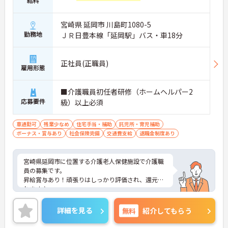
給料
宮崎県 延岡市 川島町1080-5
勤務地
ＪＲ日豊本線「延岡駅」バス・車18分
正社員(正職員)
雇用形態
■介護職員初任者研修（ホームヘルパー2
応募要件
級）以上必須
車通勤可
残業少なめ
住宅手当・補助
託児所・育児補助
ボーナス・賞与あり
社会保険完備
交通費支給
退職金制度あり
宮崎県延岡市に位置する介護老人保健施設で介護職
員の募集です。
昇給賞与あり！頑張りはしっかり評価され、還元さ
れます♪
また、託児所があるので子育て中の方も働きやすい
環境です！
詳細を見る
無料
紹介してもらう
ご興味のある方はご面接のポイントお伝えしますの
でご気軽にお問い合わせください。