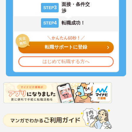
面接・条件交
3
STEP
渉
4
転職成功！
STEP
転職サポートに登録
はじめて転職する方へ