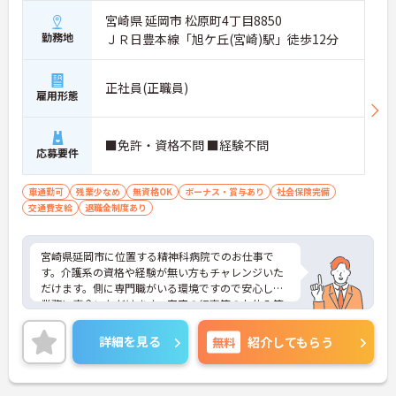
宮崎県 延岡市 松原町4丁目8850
勤務地
ＪＲ日豊本線「旭ケ丘(宮崎)駅」徒歩12分
正社員(正職員)
雇用形態
■免許・資格不問 ■経験不問
応募要件
車通勤可
残業少なめ
無資格OK
ボーナス・賞与あり
社会保険完備
交通費支給
退職金制度あり
宮崎県延岡市に位置する精神科病院でのお仕事で
す。介護系の資格や経験が無い方もチャレンジいた
だけます。側に専門職がいる環境ですので安心して
業務に専念いただけます。家庭の行事等のお休み等
にも対応いただけて、家庭や子育てとの両立にも理
解のある職場です。ご興味のある方には、面接対策
詳細を見る
無料
紹介してもらう
ポイントなど、さらに詳細をお話しいたしますので
お気軽にご相談ください！