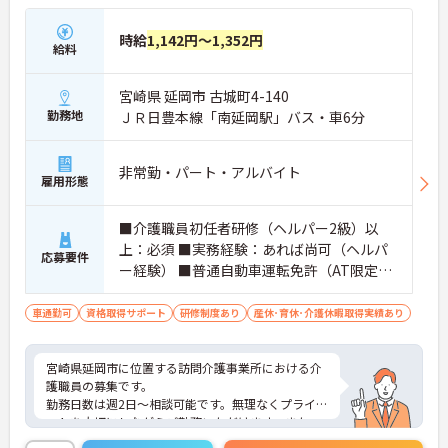
時給
1,142円～1,352円
給料
宮崎県 延岡市 古城町4-140
勤務地
ＪＲ日豊本線「南延岡駅」バス・車6分
非常勤・パート・アルバイト
雇用形態
■介護職員初任者研修（ヘルパー2級）以
上：必須 ■実務経験：あれば尚可（ヘルパ
応募要件
ー経験） ■普通自動車運転免許（AT限定
可）：必須
車通勤可
資格取得サポート
研修制度あり
産休･育休･介護休暇取得実績あり
宮崎県延岡市に位置する訪問介護事業所における介
護職員の募集です。
勤務日数は週2日～相談可能です。無理なくプライベ
ートを大切にしながらご勤務いただけます。また、
育児休業や介護休業の取得実績があり、ライフステ