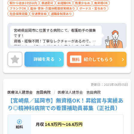
駅から徒歩10分以内
車通勤可
未経験OK
残業少なめ
無資格OK
ブランクOK
産休･育休･介護休暇取得実績あり
ボーナス・賞与あり
社会保険完備
交通費支給
退職金制度あり
宮崎県延岡市に位置する病院にて、看護助手の募集
です！
資格・経験不問！丁寧なレクチャーがあるので、未
経験の方・ブランクがある方も安心してご入職いた
だけます◎
ご興味ある方には、面接対策ポイントなど、さらに
詳細を見る
無料
紹介してもらう
詳細をお話しいたしますのでお気軽にご相談くださ
い！
更新日：2025年06月05日
医療法人建悠会 吉田病院
医療法人建悠会 吉田病院
【宮崎県／延岡市】無資格OK！昇給賞与実績あ
り◎精神科病院での看護補助員募集（正社員）
月収
14.9万円～16.6万円
給料