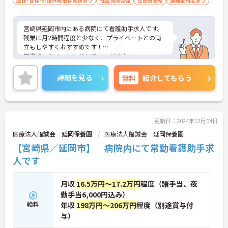
産休･育休･介護休暇取得実績あり
社会保険完備
交通費支給
退職金制度あり
宮崎県延岡市内にある病院にて看護助手求人です。
残業は月2時間程度と少なく、プライベートとの両
立もしやすくおすすめです！
無資格からチャレンジしていただけます。
少しでも興味をお持ちであれば詳細なお話を致しま
すので気軽にご連絡ください。
詳細を見る
無料
紹介してもらう
更新日：2024年12月04日
医療法人隆誠会 延岡保養園
医療法人隆誠会 延岡保養園
【宮崎県／延岡市】 病院内にて常勤看護助手求
人です
月収
16.5万円～17.2万円
程度（諸手当、夜
勤手当6,000円込み）
給料
年収
198万円～206万円
程度（別途賞与付
与）