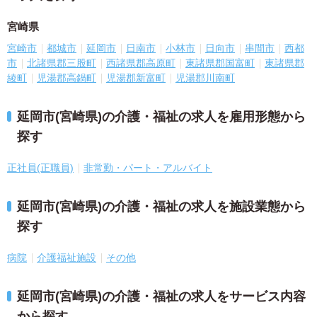
宮崎県
宮崎市
都城市
延岡市
日南市
小林市
日向市
串間市
西都
市
北諸県郡三股町
西諸県郡高原町
東諸県郡国富町
東諸県郡
綾町
児湯郡高鍋町
児湯郡新富町
児湯郡川南町
延岡市(宮崎県)の介護・福祉の求人を雇用形態から
探す
正社員(正職員)
非常勤・パート・アルバイト
延岡市(宮崎県)の介護・福祉の求人を施設業態から
探す
病院
介護福祉施設
その他
延岡市(宮崎県)の介護・福祉の求人をサービス内容
から探す