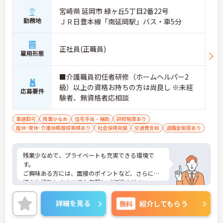
宮崎県 延岡市 緑ヶ丘5丁目2番22号
勤務地
ＪＲ日豊本線「南延岡駅」バス・車5分
正社員(正職員)
雇用形態
■介護職員初任者研修（ホームヘルパー2
級）以上の資格お持ちの方は尚良し ※未経
応募要件
験者、無資格者応相談
車通勤可
残業少なめ
住宅手当・補助
研修制度あり
産休･育休･介護休暇取得実績あり
社会保険完備
交通費支給
退職金制度あり
残業少なめで、プライベートも充実できる環境で
す。
ご興味ある方には、面接のポイントなど、さらに詳
細をお話致しますのでお気軽にご相談ください。
詳細を見る
無料
紹介してもらう