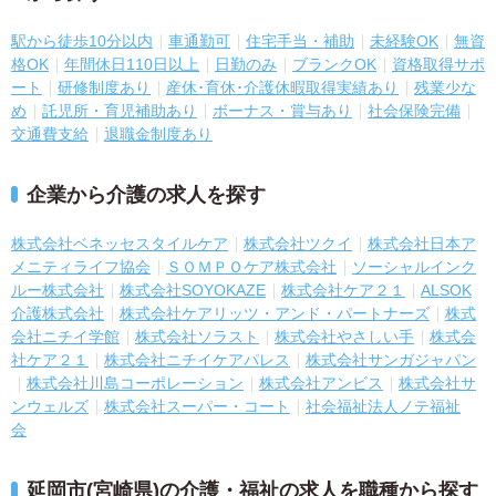
駅から徒歩10分以内
車通勤可
住宅手当・補助
未経験OK
無資
格OK
年間休日110日以上
日勤のみ
ブランクOK
資格取得サポ
ート
研修制度あり
産休･育休･介護休暇取得実績あり
残業少な
め
託児所・育児補助あり
ボーナス・賞与あり
社会保険完備
交通費支給
退職金制度あり
企業から介護の求人を探す
株式会社ベネッセスタイルケア
株式会社ツクイ
株式会社日本ア
メニティライフ協会
ＳＯＭＰＯケア株式会社
ソーシャルインク
ルー株式会社
株式会社SOYOKAZE
株式会社ケア２１
ALSOK
介護株式会社
株式会社ケアリッツ・アンド・パートナーズ
株式
会社ニチイ学館
株式会社ソラスト
株式会社やさしい手
株式会
社ケア２１
株式会社ニチイケアパレス
株式会社サンガジャパン
株式会社川島コーポレーション
株式会社アンビス
株式会社サ
ンウェルズ
株式会社スーパー・コート
社会福祉法人ノテ福祉
会
延岡市(宮崎県)の介護・福祉の求人を職種から探す