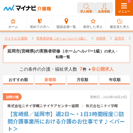
0
0
求人検索
会員登録
メニュー
ホーム
初めての方へ
面談会場一覧
保存した求人
最近見た求人
マイナビ介護職
実務者研修（ホームヘルパー1級）
宮崎県
延岡市
延岡市(宮崎県)の実務者研修（ホームヘルパー1級）
の求人・
転職一覧
7
この条件の介護・福祉求人数
非公開求人
件 ＋
おすすめ順
新着順
月収順
年収順
訪問介護
更新日：2026年06月24日
株式会社ニチイ学館ニチイケアセンター延岡
株式会社ニチイ学館
【宮崎県／延岡市】週2日～・1日3時間程度◎訪
問介護事業所における介護のお仕事です♪＜パー
ト＞