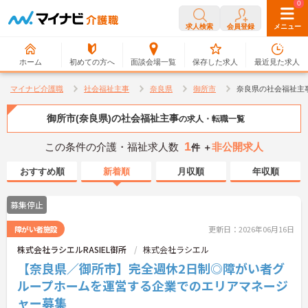
0
0
求人検索
会員登録
メニュー
ホーム
初めての方へ
面談会場一覧
保存した求人
最近見た求人
マイナビ介護職
社会福祉主事
奈良県
御所市
奈良県の社会福祉主
御所市(奈良県)の社会福祉主事
の求人・転職一覧
1
この条件の介護・福祉求人数
非公開求人
件 ＋
おすすめ順
新着順
月収順
年収順
募集停止
障がい者施設
更新日：2026年06月16日
株式会社ラシエルRASIEL御所
株式会社ラシエル
【奈良県／御所市】完全週休2日制◎障がい者グ
ループホームを運営する企業でのエリアマネージ
ャー募集