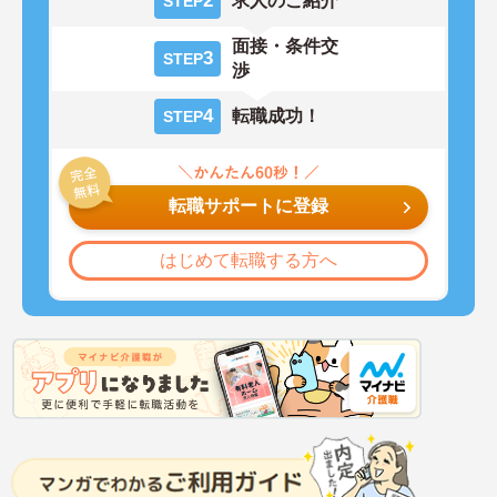
2
求人のご紹介
STEP
面接・条件交
3
STEP
渉
4
転職成功！
STEP
転職サポートに登録
はじめて転職する方へ