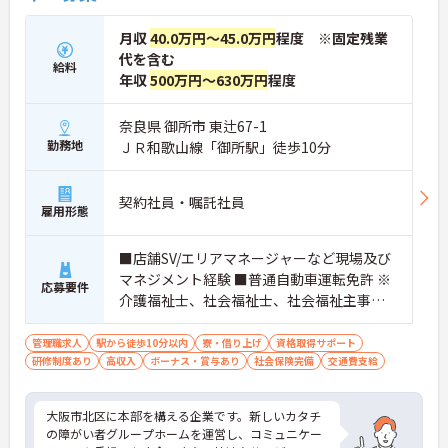
月収
40.0万円～45.0万円
程度 ※固定残業
代を含む
給料
年収
500万円～630万円
程度
奈良県 御所市 東辻67-1
勤務地
ＪＲ和歌山線「御所駅」徒歩10分
契約社員・嘱託社員
雇用形態
■店舗SV/エリアマネージャーなど現場及び
マネジメント経験 ■普通自動車運転免許 ※
応募要件
介護福祉士、社会福祉士、社会福祉主事、
精神保健福祉士、サービス管理責任者、社
会福祉主事任用資格等歓迎
管理職求人
駅から徒歩10分以内
寮・借り上げ
資格取得サポート
研修制度あり
高収入
ボーナス・賞与あり
社会保険完備
交通費支給
大阪市北区に本部を構える企業です。新しいカタチ
の障がい者グループホームを運営し、コミュニケー