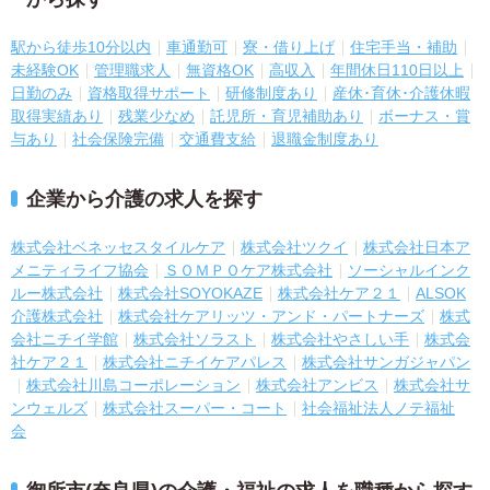
駅から徒歩10分以内
車通勤可
寮・借り上げ
住宅手当・補助
未経験OK
管理職求人
無資格OK
高収入
年間休日110日以上
日勤のみ
資格取得サポート
研修制度あり
産休･育休･介護休暇
取得実績あり
残業少なめ
託児所・育児補助あり
ボーナス・賞
与あり
社会保険完備
交通費支給
退職金制度あり
企業から介護の求人を探す
株式会社ベネッセスタイルケア
株式会社ツクイ
株式会社日本ア
メニティライフ協会
ＳＯＭＰＯケア株式会社
ソーシャルインク
ルー株式会社
株式会社SOYOKAZE
株式会社ケア２１
ALSOK
介護株式会社
株式会社ケアリッツ・アンド・パートナーズ
株式
会社ニチイ学館
株式会社ソラスト
株式会社やさしい手
株式会
社ケア２１
株式会社ニチイケアパレス
株式会社サンガジャパン
株式会社川島コーポレーション
株式会社アンビス
株式会社サ
ンウェルズ
株式会社スーパー・コート
社会福祉法人ノテ福祉
会