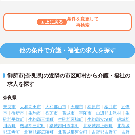
条件を変更して
▲上に戻る
再検索
他の条件で介護・福祉の求人を探す
御所市(奈良県)の近隣の市区町村から介護・福祉の
求人を探す
奈良県
奈良市
大和高田市
大和郡山市
天理市
橿原市
桜井市
五條
市
御所市
生駒市
香芝市
葛城市
宇陀市
山辺郡山添村
生
駒郡平群町
生駒郡三郷町
生駒郡斑鳩町
生駒郡安堵町
磯城郡
川西町
磯城郡三宅町
磯城郡田原本町
北葛城郡上牧町
北葛城
郡王寺町
北葛城郡広陵町
北葛城郡河合町
吉野郡吉野町
吉野