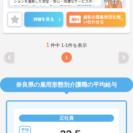
ションを重視した安全・安心・快適なサービスの提
供を目指しています。各エリアで続々と新規開所を
している成長企業で働きませんか？ご興味のある方
最新の募集状況を問
には、面接対策ポイントなど、さらに詳細をお話し
詳細を見る
無料
い合わせる
いたしますのでお気軽にご相談ください！
1
件中 1-1件を表示
1
奈良県の雇用形態別介護職の平均給与
正社員