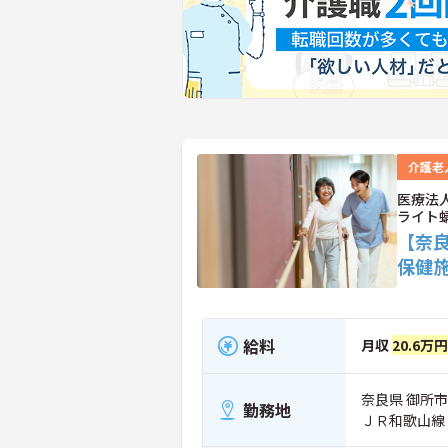
介護老
医療法
ライト
【奈
保健
給料
月収
20.6万円
奈良県 御所市 
勤務地
ＪＲ和歌山線