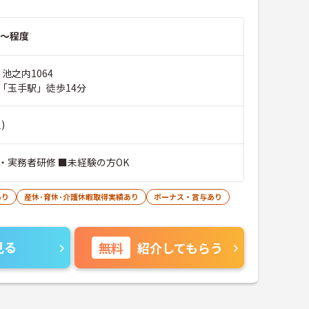
～程度
 池之内1064
「玉手駅」徒歩14分
)
・実務者研修 ■未経験の方OK
あり
産休･育休･介護休暇取得実績あり
ボーナス・賞与あり
見る
無料
紹介してもらう