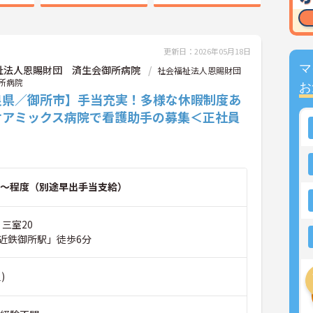
更新日：2026年05月18日
マ
祉法人恩賜財団 済生会御所病院
社会福祉法人恩賜財団
所病院
お
良県／御所市】手当充実！多様な休暇制度あ
ケアミックス病院で看護助手の募集＜正社員
～程度（別途早出手当支給）
 三室20
近鉄御所駅」徒歩6分
)