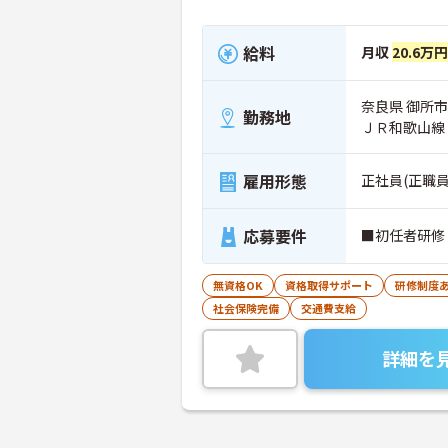
給料
月収
20.6万円
奈良県 御所市
勤務地
ＪＲ和歌山線
雇用形態
正社員(正職員
応募要件
■初任者研修
無資格OK
資格取得サポート
研修制度
社会保険完備
交通費支給
詳細を