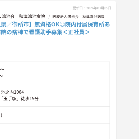
更新日：2026年03月05日
人鴻池会 秋津鴻池病院
医療法人鴻池会 秋津鴻池病院
良県／御所市】無資格OK◎院内付属保育所あ
病院の病棟で看護助手募集＜正社員＞
～
～
 池之内1064
「玉手駅」徒歩15分
)