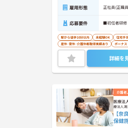
雇用形態
正社員(正職員
応募要件
■初任者研修
駅から徒歩10分以内
未経験OK
住宅手
産休･育休･介護休暇取得実績あり
ボーナス
詳細を
介護老
医療法
療法人鴻
【奈
保健