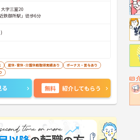
 大字三室20
近鉄御所駅」徒歩6分
)
K
産休･育休･介護休暇取得実績あり
ボーナス・賞与あり
り
見る
無料
紹介してもらう