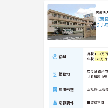
医療法
【奈
り♪
月収
18.3万円
給料
年収
320万円
奈良県 御所市
勤務地
ＪＲ和歌山線
雇用形態
正社員(正職員
応募要件
■資格不問