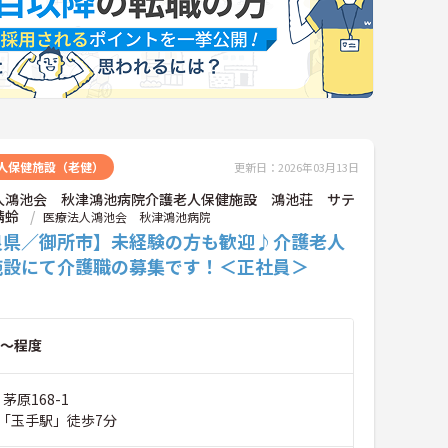
人保健施設（老健）
更新日：2026年03月13日
人鴻池会 秋津鴻池病院介護老人保健施設 鴻池荘 サテ
蜻蛉
医療法人鴻池会 秋津鴻池病院
良県／御所市】未経験の方も歓迎♪介護老人
施設にて介護職の募集です！＜正社員＞
～程度
茅原168-1
「玉手駅」徒歩7分