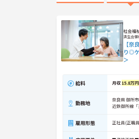
社会福
済生会御
【奈
り◎
＞
給料
月収
15.8万円
奈良県 御所市
勤務地
近鉄御所線「
雇用形態
正社員(正職員