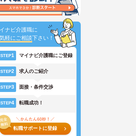
イナビ介護職に
気軽にご相談
下さい！
1
マイナビ介護職にご登録
STEP
2
求人のご紹介
STEP
3
面接・条件交渉
STEP
4
転職成功！
STEP
転職サポートに登録