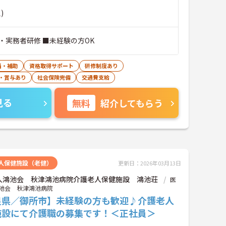
)
・実務者研修 ■未経験の方OK
当・補助
資格取得サポート
研修制度あり
・賞与あり
社会保険完備
交通費支給
見る
無料
紹介してもらう
人保健施設（老健）
更新日：2026年03月13日
人鴻池会 秋津鴻池病院介護老人保健施設 鴻池荘
医
池会 秋津鴻池病院
良県／御所市】未経験の方も歓迎♪介護老人
施設にて介護職の募集です！＜正社員＞