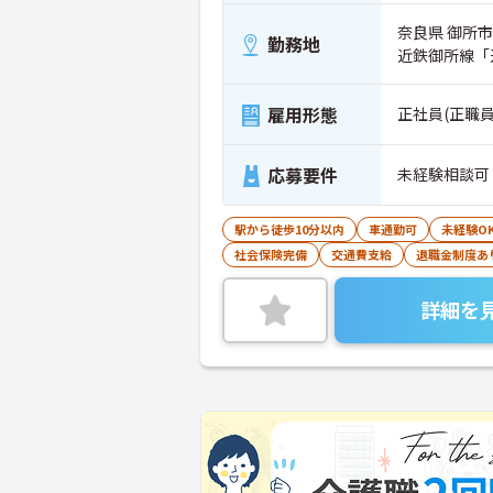
奈良県 御所市
勤務地
近鉄御所線「
雇用形態
正社員(正職員
応募要件
未経験相談可
駅から徒歩10分以内
車通勤可
未経験O
社会保険完備
交通費支給
退職金制度あ
詳細を