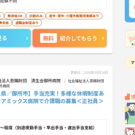
■経験不問
K
無資格OK
日勤のみ
産休･育休･介護休暇取得実績あり
費支給
退職金制度あり
見る
無料
紹介してもらう
更新日：2026年05月18日
祉法人恩賜財団 済生会御所病院
社会福祉法人恩賜財団
所病院
良県／御所市】手当充実！多様な休暇制度あ
ケアミックス病院で介護職の募集＜正社員＞
～程度（別途夜勤手当・早出手当・遅出手当支給）