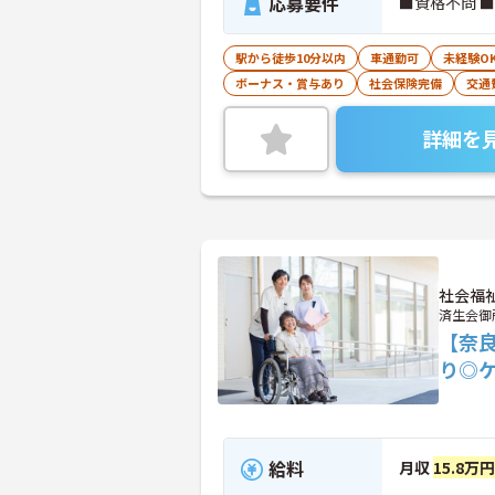
応募要件
■資格不問 
駅から徒歩10分以内
車通勤可
未経験O
ボーナス・賞与あり
社会保険完備
交通
詳細を
社会福
済生会御
【奈
り◎
給料
月収
15.8万円