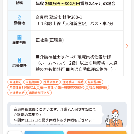
給料
年収
268万円～302万円
賞与2.4ヶ月の場合
奈良県 葛城市 林堂360-1
勤務地
ＪＲ和歌山線「大和新庄駅」バス・車7分
正社員(正職員)
雇用形態
■介護福祉士または介護職員初任者研修
（ホームヘルパー2級）以上※無資格・未経
応募要件
験の方も相談可 ■普通自動車運転免許（Ａ
Ｔ限定可）
車通勤可
未経験OK
残業少なめ
住宅手当・補助
無資格OK
年間休日110日以上
産休･育休･介護休暇取得実績あり
社会保険完備
交通費支給
退職金制度あり
奈良県葛城市にございます、介護老人保健施設にて
介護職の募集です！
年間休日112日と夏季休暇や冬季休暇もございます
ので、プライベートも充実できます！
ご興味ある方には、面接対策ポイントなど、さらに