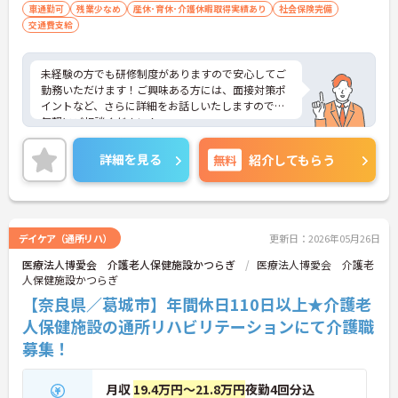
車通勤可
残業少なめ
産休･育休･介護休暇取得実績あり
社会保険完備
交通費支給
未経験の方でも研修制度がありますので安心してご
勤務いただけます！ご興味ある方には、面接対策ポ
イントなど、さらに詳細をお話しいたしますのでお
気軽にご相談ください！
詳細を見る
無料
紹介してもらう
デイケア（通所リハ）
更新日：2026年05月26日
医療法人博愛会 介護老人保健施設かつらぎ
医療法人博愛会 介護老
人保健施設かつらぎ
【奈良県／葛城市】年間休日110日以上★介護老
人保健施設の通所リハビリテーションにて介護職
募集！
月収
19.4万円～21.8万円
夜勤4回分込