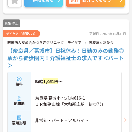
募集停止
デイケア（通所リハ）
更新日：2025年10月31日
医療法人友愛会かつらぎクリニック デイケア
医療法人友愛会
【奈良県／葛城市】日祝休み！日勤のみの勤務◎
駅から徒歩圏内！介護福祉士の求人です＜パート
＞
時給
1,051円
～
給料
奈良県 葛城市 北花内616-1
勤務地
ＪＲ和歌山線「大和新庄駅」徒歩7分
非常勤・パート・アルバイト
雇用形態