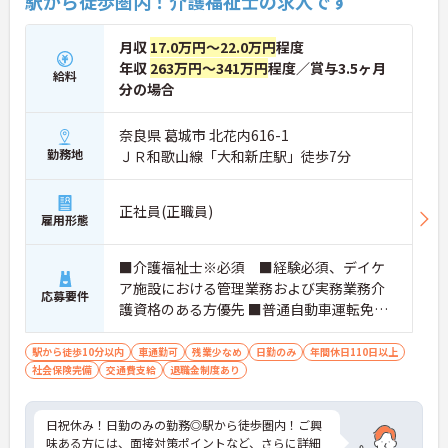
駅から徒歩圏内！介護福祉士の求人です
月収
17.0万円～22.0万円
程度
年収
263万円～341万円
程度／賞与3.5ヶ月
給料
分の場合
奈良県 葛城市 北花内616-1
勤務地
ＪＲ和歌山線「大和新庄駅」徒歩7分
正社員(正職員)
雇用形態
■介護福祉士※必須 ■経験必須、デイケ
ア施設における管理業務および実務業務介
応募要件
護資格のある方優先 ■普通自動車運転免許
（AT限定可）※必須 ■パソコンの基本操
作、ワード・エクセル書類等への入力作業
駅から徒歩10分以内
車通勤可
残業少なめ
日勤のみ
年間休日110日以上
社会保険完備
交通費支給
退職金制度あり
日祝休み！日勤のみの勤務◎駅から徒歩圏内！ご興
味ある方には、面接対策ポイントなど、さらに詳細