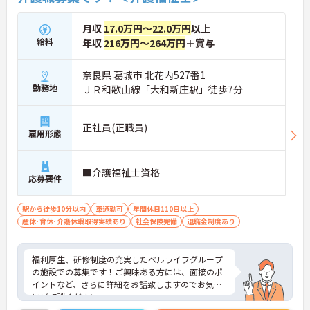
月収
17.0万円～22.0万円
以上
給料
年収
216万円～264万円
＋賞与
奈良県 葛城市 北花内527番1
勤務地
ＪＲ和歌山線「大和新庄駅」徒歩7分
正社員(正職員)
雇用形態
■介護福祉士資格
応募要件
駅から徒歩10分以内
車通勤可
年間休日110日以上
産休･育休･介護休暇取得実績あり
社会保険完備
退職金制度あり
福利厚生、研修制度の充実したベルライフグループ
の施設での募集です！ご興味ある方には、面接のポ
イントなど、さらに詳細をお話致しますのでお気軽
にご相談ください。