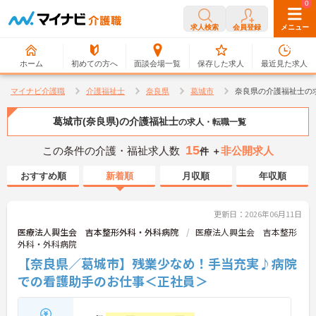
0
0
求人検索
会員登録
メニュー
ホーム
初めての方へ
面談会場一覧
保存した求人
最近見た求人
マイナビ介護職
介護福祉士
奈良県
葛城市
奈良県の介護福祉士の
葛城市(奈良県)の介護福祉士
の求人・転職一覧
15
この条件の介護・福祉求人数
非公開求人
件 ＋
おすすめ順
新着順
月収順
年収順
更新日：2026年06月11日
医療法人興生会 吉本整形外科・外科病院
医療法人興生会 吉本整形
外科・外科病院
【奈良県／葛城市】残業少なめ！手当充実♪病院
での看護助手のお仕事＜正社員＞