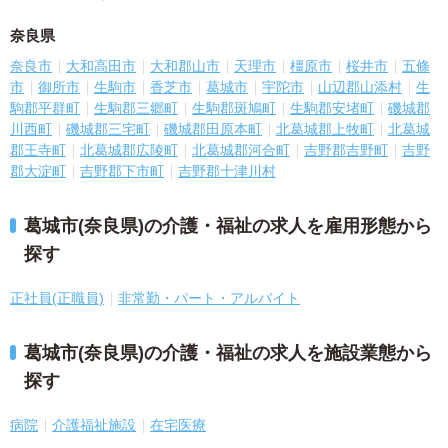
奈良県
奈良市
大和高田市
大和郡山市
天理市
橿原市
桜井市
五條
市
御所市
生駒市
香芝市
葛城市
宇陀市
山辺郡山添村
生
駒郡平群町
生駒郡三郷町
生駒郡斑鳩町
生駒郡安堵町
磯城郡
川西町
磯城郡三宅町
磯城郡田原本町
北葛城郡上牧町
北葛城
郡王寺町
北葛城郡広陵町
北葛城郡河合町
吉野郡吉野町
吉野
郡大淀町
吉野郡下市町
吉野郡十津川村
葛城市(奈良県)の介護・福祉の求人を雇用形態から
探す
正社員(正職員)
非常勤・パート・アルバイト
葛城市(奈良県)の介護・福祉の求人を施設業態から
探す
病院
介護福祉施設
在宅医療