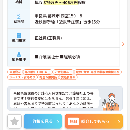
給料
年収
379万円～406万円
程度
奈良県 葛城市 西室150‐8
勤務地
近鉄御所線「近鉄新庄駅」徒歩15分
正社員(正職員)
雇用形態
■介護福祉士 ■経験必須
応募要件
車通勤可
年間休日110日以上
研修制度あり
産休･育休･介護休暇取得実績あり
ボーナス・賞与あり
社会保険完備
交通費支給
奈良県葛城市の介護老人保健施設で介護福祉士の募
集です！交通費支給はもちろん、各種手当に加え、
昇給や賞与ありで待遇面ばっちり！あなたの頑張り
がしっかり評価される職場です◎また、無料駐車場
付きでマイカー通勤が可能なのもうれしいポイント
♪ご興味のある方は面接ポイントをお伝えしますの
詳細を見る
無料
紹介してもらう
で、お気軽にご連絡ください！