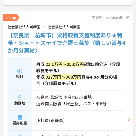
その他
更新日：2025年08月19日
社会福祉法人当麻園
社会福祉法人当麻園
【奈良県／葛城市】資格取得支援制度あり★特
養・ショートステイで介護士募集〈嬉しい賞与4
か月分実績〉
月収
21.1万円～25.0万円
夜勤5回分込（介護
職員モデル）
給料
年収
327万円～388万円
賞与4.0ヶ月分の場
合（介護職員モデル）
奈良県 葛城市 南今市372番地
勤務地
近鉄南大阪線「尺土駅」バス・車6分
正社員(正職員)
雇用形態