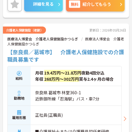
詳細をお話しいたしますのでお気軽にご相談くださ
詳細を見る
無料
紹介してもらう
い！
介護老人保健施設（老健）
更新日：2026年05月26日
医療法人博愛会 介護老人保健施設かつらぎ
医療法人博愛会 介護老
人保健施設かつらぎ
【奈良県／葛城市】 介護老人保健施設での介護
職員募集です
月収
19.4万円～21.8万円
夜勤4回分込
給料
年収
268万円～302万円
賞与2.4ヶ月の場合
奈良県 葛城市 林堂360-1
勤務地
近鉄御所線「忍海駅」バス・車7分
正社員(正職員)
雇用形態
■介護福祉士または介護職員初任者研修