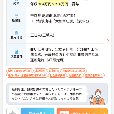
給料
年収
204万円～216万円
＋賞与
奈良県 葛城市 北花内527番1
勤務地
ＪＲ和歌山線「大和新庄駅」徒歩7分
正社員(正職員)
雇用形態
■初任者研修、実務者研修、介護福祉士※
無資格、未経験の方も相談可 ■普通自動車
応募要件
運転免許（AT限定可）
駅から徒歩10分以内
車通勤可
日勤のみ
年間休日110日以上
産休･育休･介護休暇取得実績あり
社会保険完備
交通費支給
退職金制度あり
福利厚生、研修制度の充実したベルライフグループ
の施設での募集です！ご興味ある方には、面接のポ
イントなど、さらに詳細をお話致しますのでお気軽
にご相談ください。
詳細を見る
無料
紹介してもらう