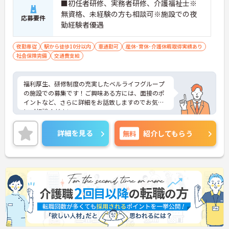
■初任者研修、実務者研修、介護福祉士※
無資格、未経験の方も相談可※施設での夜
応募要件
勤経験者優遇
夜勤専従
駅から徒歩10分以内
車通勤可
産休･育休･介護休暇取得実績あり
社会保険完備
交通費支給
福利厚生、研修制度の充実したベルライフグループ
の施設での募集です！ご興味ある方には、面接のポ
イントなど、さらに詳細をお話致しますのでお気軽
にご相談ください。
詳細を見る
無料
紹介してもらう