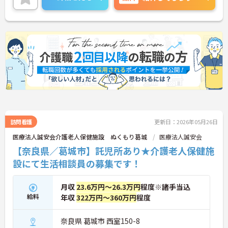
訪問看護
更新日：2026年05月26日
医療法人誠安会介護老人保健施設 ぬくもり葛城
医療法人誠安会
【奈良県／葛城市】託児所あり★介護老人保健施
設にて生活相談員の募集です！
月収
23.6万円～26.3万円
程度※諸手当込
給料
年収
322万円～360万円
程度
奈良県 葛城市 西室150-8