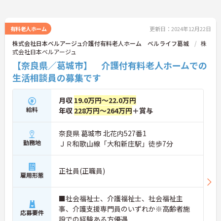
有料老人ホーム
更新日：2024年12月22日
株式会社日本ベルアージュ介護付有料老人ホーム ベルライフ葛城
株
式会社日本ベルアージュ
【奈良県／葛城市】 介護付有料老人ホームでの
生活相談員の募集です
月収
19.0万円～22.0万円
給料
年収
228万円～264万円
＋賞与
奈良県 葛城市 北花内527番1
勤務地
ＪＲ和歌山線「大和新庄駅」徒歩7分
正社員(正職員)
雇用形態
■社会福祉士、介護福祉士、社会福祉主
事、介護支援専門員のいずれか※高齢者施
応募要件
設での経験ある方優遇