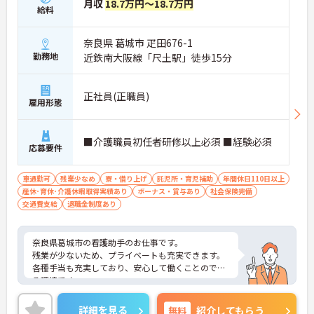
月収
18.7万円～18.7万円
給料
奈良県 葛城市 疋田676-1
勤務地
近鉄南大阪線「尺土駅」徒歩15分
正社員(正職員)
雇用形態
■介護職員初任者研修以上必須 ■経験必須
応募要件
車通勤可
残業少なめ
寮・借り上げ
託児所・育児補助
年間休日110日以上
産休･育休･介護休暇取得実績あり
ボーナス・賞与あり
社会保険完備
交通費支給
退職金制度あり
奈良県葛城市の看護助手のお仕事です。
残業が少ないため、プライベートも充実できます。
各種手当も充実しており、安心して働くことのでき
る環境です。
ご興味のある方は、面接のポイントをお伝えいたし
ますので、お気軽にご相談下さい。
詳細を見る
無料
紹介してもらう