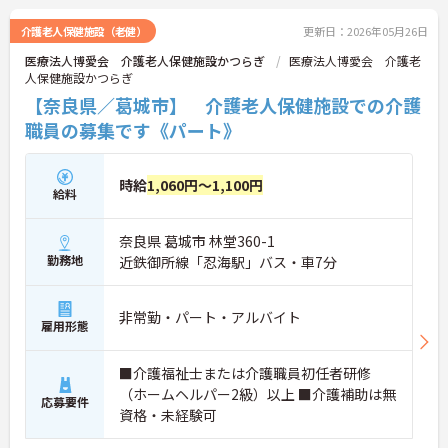
ご興味のある方は、マイナビ介護職までお問い合わ
せください。
介護老人保健施設（老健）
更新日：2026年05月26日
医療法人博愛会 介護老人保健施設かつらぎ
医療法人博愛会 介護老
人保健施設かつらぎ
【奈良県／葛城市】 介護老人保健施設での介護
職員の募集です《パート》
時給
1,060円～1,100円
給料
奈良県 葛城市 林堂360-1
勤務地
近鉄御所線「忍海駅」バス・車7分
非常勤・パート・アルバイト
雇用形態
■介護福祉士または介護職員初任者研修
（ホームヘルパー2級）以上 ■介護補助は無
応募要件
資格・未経験可