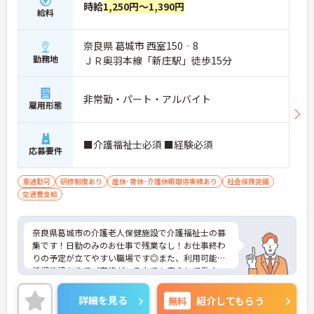
時給
1,250円～1,390円
給料
奈良県 葛城市 西室150‐8
勤務地
ＪＲ奥羽本線「新庄駅」徒歩15分
非常勤・パート・アルバイト
雇用形態
■介護福祉士必須 ■経験必須
応募要件
車通勤可
研修制度あり
産休･育休･介護休暇取得実績あり
社会保険完備
交通費支給
奈良県葛城市の介護老人保健施設で介護福祉士の募
集です！日勤のみのお仕事で残業なし！お仕事終わ
りの予定が立てやすい職場です◎また、利用可能な
託児施設ありでご家族がいる方でも安心して働くこ
とができます♪ご興味のある方は面接ポイントをお
伝えしますので、お気軽にご連絡ください！
詳細を見る
無料
紹介してもらう