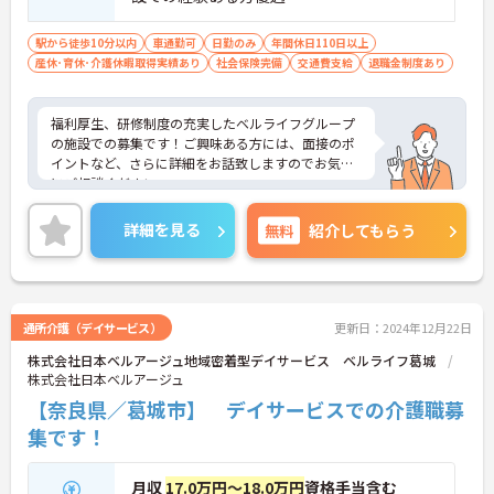
駅から徒歩10分以内
車通勤可
日勤のみ
年間休日110日以上
産休･育休･介護休暇取得実績あり
社会保険完備
交通費支給
退職金制度あり
福利厚生、研修制度の充実したベルライフグループ
の施設での募集です！ご興味ある方には、面接のポ
イントなど、さらに詳細をお話致しますのでお気軽
にご相談ください。
詳細を見る
無料
紹介してもらう
通所介護（デイサービス）
更新日：2024年12月22日
株式会社日本ベルアージュ地域密着型デイサービス ベルライフ葛城
株式会社日本ベルアージュ
【奈良県／葛城市】 デイサービスでの介護職募
集です！
月収
17.0万円～18.0万円
資格手当含む