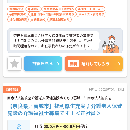
管理職求人
車通勤可
残業少なめ
日勤のみ
年間休日110日以上
研修制度あり
産休･育休･介護休暇取得実績あり
ボーナス・賞与あり
社会保険完備
交通費支給
退職金制度あり
奈良県葛城市の介護老人保健施設で管理者の募集で
す！日勤のみのお仕事で18時終業！残業は月平均5
時間程度なので、お仕事終わりの予定が立てやすい
職場です◎また、交通費支給はもちろん、各種手当
や昇給・賞与ありで待遇面もばっちり！あなたの頑
張りがしっかり評価されます♪ご興味のある方は面
詳細を見る
無料
紹介してもらう
接ポイントをお伝えしますので、お気軽にご連絡く
ださい！
訪問看護
更新日：2026年04月23日
医療法人誠安会介護老人保健施設ぬくもり葛城
医療法人誠安会
【奈良県／葛城市】福利厚生充実♪介護老人保健
施設の介護福祉士募集です！＜正社員＞
月収
28.0万円～30.0万円
程度