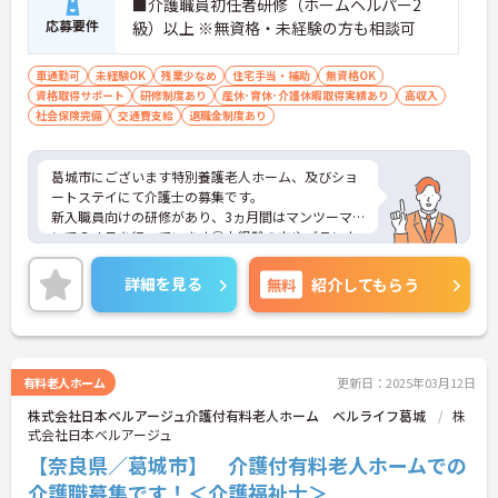
■介護職員初任者研修（ホームヘルパー2
応募要件
級）以上 ※無資格・未経験の方も相談可
車通勤可
未経験OK
残業少なめ
住宅手当・補助
無資格OK
資格取得サポート
研修制度あり
産休･育休･介護休暇取得実績あり
高収入
社会保険完備
交通費支給
退職金制度あり
葛城市にございます特別養護老人ホーム、及びショ
ートステイにて介護士の募集です。
新入職員向けの研修があり、3ヵ月間はマンツーマ
ンでＯＪＴを行っています◎未経験の方やブランク
のある方でも安心して勤務できる環境です！
残業はほとんどないので出勤日でもプライベートの
詳細を見る
無料
紹介してもらう
予定が立てやすいですよ★
また嬉しい賞与4.0か月分支給実績あり◎利用者の皆
様への努力がそのまま自分の評価に繋がります！
ご興味ある方には、面接対策ポイントなど、さらに
詳細をお話しいたしますのでお気軽にご相談くださ
有料老人ホーム
更新日：2025年03月12日
い！
株式会社日本ベルアージュ介護付有料老人ホーム ベルライフ葛城
株
式会社日本ベルアージュ
【奈良県／葛城市】 介護付有料老人ホームでの
介護職募集です！＜介護福祉士＞