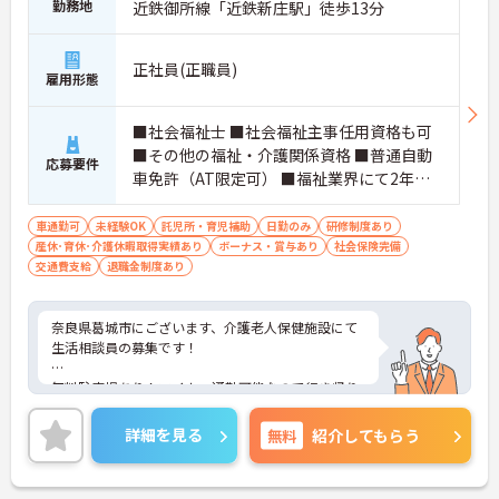
勤務地
近鉄御所線「近鉄新庄駅」徒歩13分
正社員(正職員)
雇用形態
■社会福祉士 ■社会福祉主事任用資格も可
■その他の福祉・介護関係資格 ■普通自動
応募要件
車免許（AT限定可） ■福祉業界にて2年以
上の勤務経験
車通勤可
未経験OK
託児所・育児補助
日勤のみ
研修制度あり
産休･育休･介護休暇取得実績あり
ボーナス・賞与あり
社会保険完備
交通費支給
退職金制度あり
奈良県葛城市にございます、介護老人保健施設にて
生活相談員の募集です！
無料駐車場あり！マイカー通勤可能なので行き帰り
がスムーズ♪
詳細を見る
無料
紹介してもらう
育児休暇制度や利用可能な託児所があり、お子様の
いらっしゃる方でも安心して働けます★