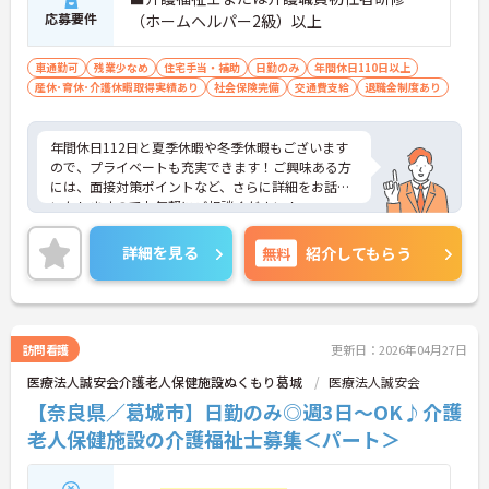
応募要件
（ホームヘルパー2級）以上
車通勤可
残業少なめ
住宅手当・補助
日勤のみ
年間休日110日以上
産休･育休･介護休暇取得実績あり
社会保険完備
交通費支給
退職金制度あり
年間休日112日と夏季休暇や冬季休暇もございます
ので、プライベートも充実できます！ご興味ある方
には、面接対策ポイントなど、さらに詳細をお話し
いたしますのでお気軽にご相談ください！
詳細を見る
無料
紹介してもらう
訪問看護
更新日：2026年04月27日
医療法人誠安会介護老人保健施設ぬくもり葛城
医療法人誠安会
【奈良県／葛城市】日勤のみ◎週3日～OK♪介護
老人保健施設の介護福祉士募集＜パート＞