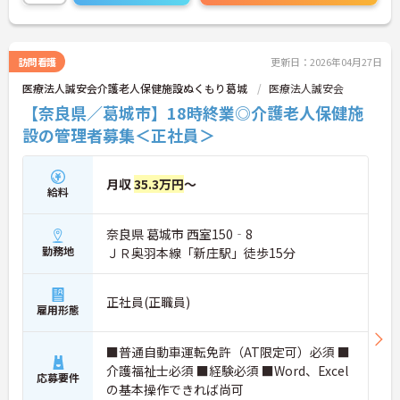
訪問看護
更新日：2026年04月27日
医療法人誠安会介護老人保健施設ぬくもり葛城
医療法人誠安会
【奈良県／葛城市】18時終業◎介護老人保健施
設の管理者募集＜正社員＞
月収
35.3万円
～
給料
奈良県 葛城市 西室150‐8
勤務地
ＪＲ奥羽本線「新庄駅」徒歩15分
正社員(正職員)
雇用形態
■普通自動車運転免許（AT限定可）必須 ■
介護福祉士必須 ■経験必須 ■Word、Excel
応募要件
の基本操作できれば尚可