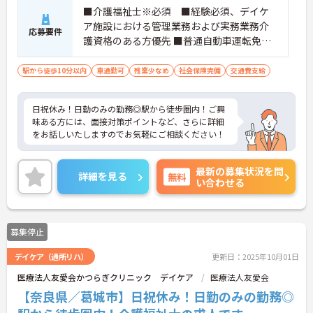
■介護福祉士※必須 ■経験必須、デイケ
ア施設における管理業務および実務業務介
応募要件
護資格のある方優先 ■普通自動車運転免許
（AT限定可）※必須 ■パソコンの基本操
作、ワード・エクセル書類等への入力作業
駅から徒歩10分以内
車通勤可
残業少なめ
社会保険完備
交通費支給
日祝休み！日勤のみの勤務◎駅から徒歩圏内！ご興
味ある方には、面接対策ポイントなど、さらに詳細
をお話しいたしますのでお気軽にご相談ください！
最新の募集状況を問
詳細を見る
無料
い合わせる
募集停止
デイケア（通所リハ）
更新日：2025年10月01日
医療法人友愛会かつらぎクリニック デイケア
医療法人友愛会
【奈良県／葛城市】日祝休み！日勤のみの勤務◎